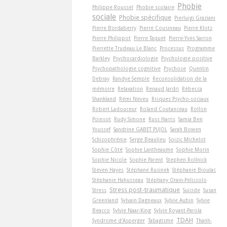
Phobie
Philippe Roussel
Phobie scolaire
sociale
Phobie spécifique
Pierluigi Graziani
Pierre Bordaberry
Pierre Cousineau
Pierre Klotz
Pierre Philippot
Pierre Taquet
Pierre-Yves Sarron
Pierrette Trudeau Le Blanc
Processus
Programme
Barkley
Psychocardiologie
Psychologie positive
Psychopathologie cognitive
Psychose
Quentin
Debray
Randye Semple
Reconsolidation de la
mémoire
Relaxation
Renaud Jardri
Rébecca
Shankland
Rémi Neveu
Risques Psycho-sociaux
Robert Ladouceur
Roland Coutanceau
Rollon
Poinsot
Rudy Simone
Russ Harris
Samia Ben
Youssef
Sandrine GABET PUJOL
Sarah Bowen
Schizophrénie
Serge Beaulieu
Soizic Michelot
Sophie Côté
Sophie Lantheaume
Sophie Morin
Sophie Nicole
Sophie Parent
Stephen Rollnick
Steven Hayes
Stéphane Rusinek
Stéphanie Bioulac
Stéphanie Hahusseau
Stéphany Orain-Pelissolo
Stress post-traumatique
Stress
Suicide
Susan
Greenland
Sylvain Dagneaux
Sylvie Aubin
Sylvie
Beacco
Sylvie Naar-King
Sylvie Royant-Parola
TDAH
Syndrome d'Asperger
Tabagisme
Thanh-