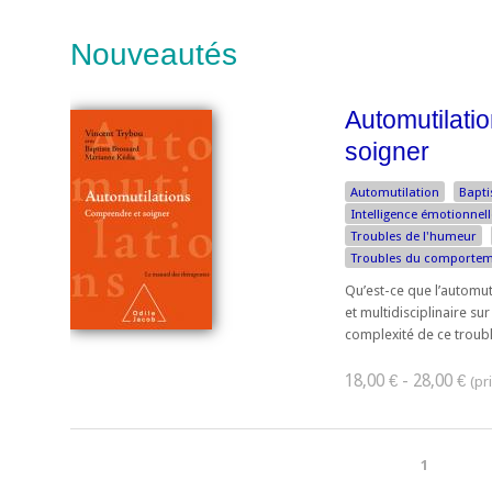
Nouveautés
Automutilati
soigner
Automutilation
Bapti
Intelligence émotionnell
Troubles de l'humeur
Troubles du comporte
Qu’est-ce que l’automut
et multidisciplinaire su
complexité de ce trouble
18,00 € - 28,00 €
1