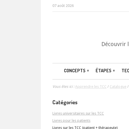
07 août 2026
Découvrir 
CONCEPTS
ÉTAPES
TE
Vous êtes ici :
Apprendre les TCC
/
Catalogue
Catégories
Livres universitaires sur les TCC
Livres pour les patients
Livres sur les TCC (patient + thérapeute)