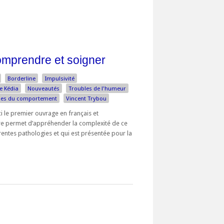
omprendre et soigner
Borderline
Impulsivité
e Kédia
Nouveautés
Troubles de l'humeur
les du comportement
Vincent Trybou
ci le premier ouvrage en français et
livre permet d’appréhender la complexité de ce
érentes pathologies et qui est présentée pour la