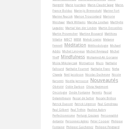
Haegelé
Marie Jourdain
Marie-Claude Saiag
Marie-
France Bolduc
Marie-Jo Brennstuhl
Marine Fort
Marine Paucsik
Marion Trousselard
Marjorie
Weishaar
Mark Williams
Marsha Linehan
Marthylle
Lagadec
Martial Van der Linden
Martin Desseilles
Martin Provencher
Martine Bouvard
Matthieu
Villatte
MBCT
MBSR
Mehdi Liratni
Melanie
Méditation
Fennell
Méthodologie
Michael
Addis
Michel Lejoyeux
Michel Reynaud
Michel
Mindfulness
Ylieff
Mohamed-Ali Gorsane
Moïra Mikolajczak
Motivation
Muzo
Nathalie
Fallourd
Nathalie Fournet
Nathalie Franc
Neha
Chawla
Neil Jacobson
Nicolas Duchesne
Nicole
Nouveautés
Karsenti
Noëlla Jarrousse
Obésité
Odile Darbon
Olivia Hagimont
Oncologie
Ovide Fontaine
Parents
Pascal
Delamillieure
Pascal de Sutter
Pascale Brillon
Patrick Dupont
Patrick Légeron
Paul Gendreau
Paul Gilbert
Paul Tréhin
Pauline Aubry
Perfectionnisme
Perluigi Graziani
Personnalité
évitante
Personnes âgées
Peter Cooper
Philippe
Fontaine
Philippe Guichenez
Philippe Peignard