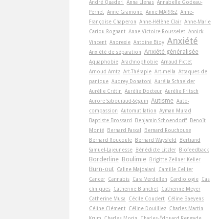
André Quaderi
Anna Llenas
Annabelle Godeau-
Pernet
Anne Gramond
Anne MARREZ
Anne-
Françoise Chaperon
Anne-Hélène Clair
Anne-Marie
Cariou-Rognant
Anne-Victoire Rousselet
Annick
Anxiété
Vincent
Anorexie
Antoine Bioy
Anxiété généralisée
Anxiété de séparation
Aquaphobie
Arachnophobie
Arnaud Pictet
Arnoud Arntz
Art-Thérapie
Art-­mella
Attaques de
panique
Audrey Donatoni
Aurélia Schneider
Aurélie Crétin
Aurélie Docteur
Aurélie Fritsch
Autisme
Aurore Sabouraud-Séguin
Auto-
compassion
Automutilation
Ayman Murad
Baptiste Brossard
Benjamin Schoendorff
Benoît
Monié
Bernard Pascal
Bernard Rouchouse
Bernard Roucoule
Bernard Waysfeld
Bertrand
Samuel-Lajeunesse
Bénédicte Litzler
Biofeedback
Borderline
Boulimie
Brigitte Zellner Keller
Burn-out
Caline Majdalani
Camille Cellier
Cancer
Cannabis
Cara Verdellen
Cardiologie
Cas
cliniques
Catherine Blanchet
Catherine Meyer
Catherine Musa
Cécile Coudert
Céline Baeyens
Céline Clément
Céline Douilliez
Charles Martin
Krum
Charles Morin
Charles-Édouard Rengade