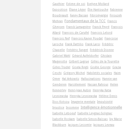
Gauthier
Estime de soi
Evelyne Mollard
Exposition
Éliane Léger
Élie Hantouche
Fabienne
Boudreault
Fanny Bassan
Fibromyalgie
Firouzeh
Fondamentaux de la TCC
Mehran
Francis
Gheysen
Franck Lamagnère
Franck Peyré
François
Allard
François de Carufel
François Lelord
François Nef
François-Xavier Poudat
Françoise
Laroche
Frank Dattilio
Frank Laroi
Frédéric
Chapelle
Frédéric Fanget
Frédérick Dionne
Gabriel Wahl
Gérard Apfeldorfer
Ghislain
Magerotte
Gilbert Lagrue
Gilles de la Tourette
Gilles Trudel
Gisela Regli
Gisèle George
Grazia
Ceschi
Grégory Michel
Habiletés sociales
Haim
Omer
Hal Arkowitz
Hallucinations
Hannie van
Genderen
Harcèlement
Hassan Rahioui
Helen
Kennerley
Henri-Jean Aubin
Henryka Katia
Lesniewska
Henryka Lesniewska
Hélène Denis
Ilios Kotsou
Imagerie mentale
Impulsivité
Intelligence émotionnelle
Injustice
Insomnie
Isabelle Leboeuf
Isabelle Leygnac-Solignac
Isabelle Roskam
Isabelle Simon-Baïssas
Ivy Marie
Blackburn
Jacques Lecomte
Jacques Leveau