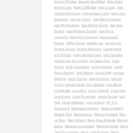
Jacques Thomas
Jacques Van Rillaer
Jana Grand
Jean Cottraux
Janet Klosko
Jean Goulet
Jean-
Christophe Seznec
Jean-Jacques Colin
Jean-Louis
Monestès
Jean-Luc Émery
Jean-Marie Boisvert
Jean-Michel Aubry
Jean-Michel Gurret
Jean-Paul
Durand
Jean-Philippe Zermati
Jean-Pierre
Couteron
Jean-Pierre Houppe
Jeanne Siaud-
Facchin
Jeffrey Young
Jennifer Lee
Jeu de rôle
Jérôme Favrod
Jérôme Palazzolo
Joanna Smith
Joël Billieux
Johan Vanderlinden
John Teasdale
Jolande van de Griendt
Jon Kabat-Zinn
Joran
Farnier
Jordi Quoidbach
Josée Veillette
Judith
Brisot-Dubois
Kelly Wilson
Kristin Neff
Laetizia
Dahéron
Laure Bricout
Laurence Kern
Laurent
Holzer
Laurent Karila
Line Hachem
Line Massé
Loretta Sala
Lou Lubie
Louis Chaloult
Louis Vera
Lucia Romo
Lucie Brousseau
Lucien Rochat
Luis
Vera
Lynda Bélanger
Lyse Turgeon
M1 TCC
Strasbourg
Madeleine Beaudry
Magali Rebattel
Maggie ODA
Manipulation
Manuel Bouvard
Marc
Le Blanc
Marc Willard
Maria Elena Brianda
Mariann
Suarez
Marianne Colombani
Marianne Kédia
Marie
Gallé-Tessonneau
Marie Grall-Bronnec
Marie