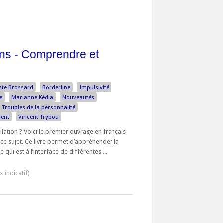
ons - Comprendre et
ste Brossard
Borderline
Impulsivité
e
Marianne Kédia
Nouveautés
Troubles de la personnalité
ment
Vincent Trybou
ilation ? Voici le premier ouvrage en français
r ce sujet. Ce livre permet d’appréhender la
 qui est à l’interface de différentes ...