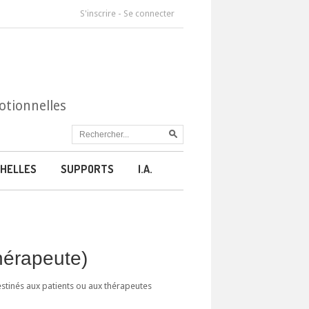
S'inscrire
-
Se connecter
otionnelles
HELLES
SUPPORTS
I.A.
thérapeute)
estinés aux patients ou aux thérapeutes