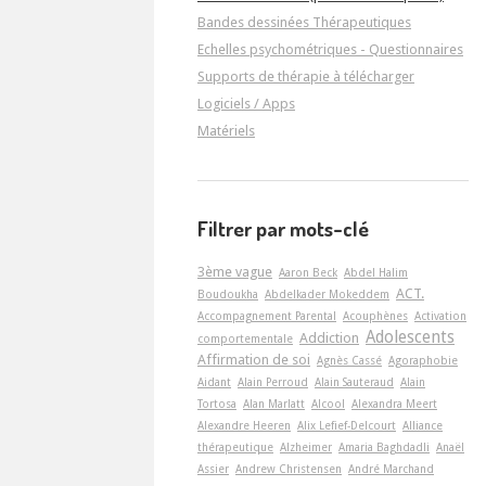
Bandes dessinées Thérapeutiques
Echelles psychométriques - Questionnaires
Supports de thérapie à télécharger
Logiciels / Apps
Matériels
Filtrer par mots-clé
3ème vague
Aaron Beck
Abdel Halim
ACT.
Boudoukha
Abdelkader Mokeddem
Accompagnement Parental
Acouphènes
Activation
Adolescents
Addiction
comportementale
Affirmation de soi
Agnès Cassé
Agoraphobie
Aidant
Alain Perroud
Alain Sauteraud
Alain
Tortosa
Alan Marlatt
Alcool
Alexandra Meert
Alexandre Heeren
Alix Lefief-Delcourt
Alliance
thérapeutique
Alzheimer
Amaria Baghdadli
Anaël
Assier
Andrew Christensen
André Marchand