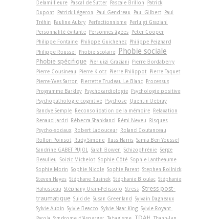
Delamillieure
Pascal de Sutter
Pascale Brillon
Patrick
Dupont
Patrick Légeron
Paul Gendreau
Paul Gilbert
Paul
Tréhin
Pauline Aubry
Perfectionnisme
Perluigi Graziani
Personnalité évitante
Personnes âgées
Peter Cooper
Philippe Fontaine
Philippe Guichenez
Philippe Peignard
Phobie sociale
Philippe Roussel
Phobie scolaire
Phobie spécifique
Pierluigi Graziani
Pierre Bordaberry
Pierre Cousineau
Pierre Klotz
Pierre Philippot
Pierre Taquet
Pierre-Yves Sarron
Pierrette Trudeau Le Blanc
Processus
Programme Barkley
Psychocardiologie
Psychologie positive
Psychopathologie cognitive
Psychose
Quentin Debray
Randye Semple
Reconsolidation de la mémoire
Relaxation
Renaud Jardri
Rébecca Shankland
Rémi Neveu
Risques
Psycho-sociaux
Robert Ladouceur
Roland Coutanceau
Rollon Poinsot
Rudy Simone
Russ Harris
Samia Ben Youssef
Sandrine GABET PUJOL
Sarah Bowen
Schizophrénie
Serge
Beaulieu
Soizic Michelot
Sophie Côté
Sophie Lantheaume
Sophie Morin
Sophie Nicole
Sophie Parent
Stephen Rollnick
Steven Hayes
Stéphane Rusinek
Stéphanie Bioulac
Stéphanie
Stress post-
Hahusseau
Stéphany Orain-Pelissolo
Stress
traumatique
Suicide
Susan Greenland
Sylvain Dagneaux
Sylvie Aubin
Sylvie Beacco
Sylvie Naar-King
Sylvie Royant-
TDAH
Parola
Syndrome d'Asperger
Tabagisme
Thanh-Lan