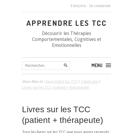
S'inscrire
-
Se connecter
APPRENDRE LES TCC
Découvrir les Thérapies
Comportementales, Cognitives et
Emotionnelles
MENU
Vous êtes ici :
Apprendre les TCC
/
Catalogue
/
Livres sur les TCC (patient + thérapeute)
Livres sur les TCC
(patient + thérapeute)
Tous les livres sur les TCC que nous avons recensés,