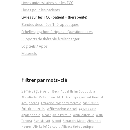
Livres universitaires sur les TCC
Livres pour les patients
Livres sur les TCC (patient + thérapeute)
Bandes dessinées Thérapeutiques
Echelles psychométriques - Questionnaires
Supports de thérapie à télécharger
Logiciels / Apps
Matériels
Filtrer par mots-clé
3ème vague
Aaron Beck
Abdel Halim Boudoukha
ACT.
Abdelkader Mokeddem
Accompagnement Parental
Addiction
Acouphènes
Activation comportementale
Adolescents
Affirmation de soi
Agnès Cassé
Agoraphobie
Aidant
Alain Perroud
Alain Sauteraud
Alain
Tortosa
Alan Marlatt
Alcool
Alexandra Meert
Alexandre
Heeren
Alix Lefief-Delcourt
Alliance thérapeutique