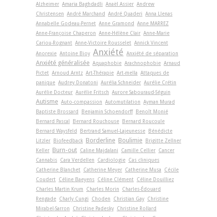
Alzheimer
Amaria Baghdadli
Anaël Assier
Andrew
Christensen
André Marchand
André Quaderi
Anna Llenas
Annabelle Godeau-Pernet
Anne Gramond
Anne MARREZ
Anne-Françoise Chaperon
Anne-Hélène Clair
Anne-Marie
Cariou-Rognant
Anne-Victoire Rousselet
Annick Vincent
Anxiété
Anorexie
Antoine Bioy
Anxiété de séparation
Anxiété généralisée
Aquaphobie
Arachnophobie
Arnaud
Pictet
Arnoud Arntz
Art-Thérapie
Art-­mella
Attaques de
panique
Audrey Donatoni
Aurélia Schneider
Aurélie Crétin
Aurélie Docteur
Aurélie Fritsch
Aurore Sabouraud-Séguin
Autisme
Auto-compassion
Automutilation
Ayman Murad
Baptiste Brossard
Benjamin Schoendorff
Benoît Monié
Bernard Pascal
Bernard Rouchouse
Bernard Roucoule
Bernard Waysfeld
Bertrand Samuel-Lajeunesse
Bénédicte
Borderline
Boulimie
Litzler
Biofeedback
Brigitte Zellner
Burn-out
Keller
Caline Majdalani
Camille Cellier
Cancer
Cannabis
Cara Verdellen
Cardiologie
Cas cliniques
Catherine Blanchet
Catherine Meyer
Catherine Musa
Cécile
Coudert
Céline Baeyens
Céline Clément
Céline Douilliez
Charles Martin Krum
Charles Morin
Charles-Édouard
Rengade
Charly Cungi
Choden
Christian Gay
Christine
Mirabel-Sarron
Christine Padesky
Christine Rollard