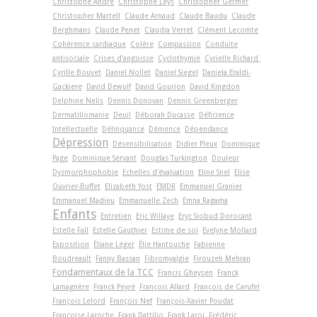
Christophe André
Christophe Leys
Christopher Germer
Christopher Martell
Claude Arnaud
Claude Baudu
Claude
Berghmans
Claude Penet
Claudia Verret
Clément Lecomte
Cohérence cardiaque
Colère
Compassion
Conduite
antisociale
Crises d'angoisse
Cyclothymie
Cyrielle Richard
Cyrille Bouvet
Daniel Nollet
Daniel Siegel
Daniela Eraldi-
Gackiere
David Dewulf
David Gourion
David Kingdon
Delphine Nelis
Dennis Donovan
Dennis Greenberger
Dermatillomanie
Deuil
Déborah Ducasse
Déficience
Intellectuelle
Délinquance
Démence
Dépendance
Dépression
Désensibilisation
Didier Pleux
Dominique
Page
Dominique Servant
Douglas Turkington
Douleur
Dysmorphophobie
Echelles d'évaluation
Eline Snel
Elise
Ouvrier-Buffet
Elizabeth Yost
EMDR
Emmanuel Granier
Emmanuel Madieu
Emmanuelle Zech
Emna Ragama
Enfants
Entretien
Eric Willaye
Eryc Siobud Dorocant
Estelle Fall
Estelle Gauthier
Estime de soi
Evelyne Mollard
Exposition
Éliane Léger
Élie Hantouche
Fabienne
Boudreault
Fanny Bassan
Fibromyalgie
Firouzeh Mehran
Fondamentaux de la TCC
Francis Gheysen
Franck
Lamagnère
Franck Peyré
François Allard
François de Carufel
François Lelord
François Nef
François-Xavier Poudat
Françoise Laroche
Frank Dattilio
Frank Laroi
Frédéric