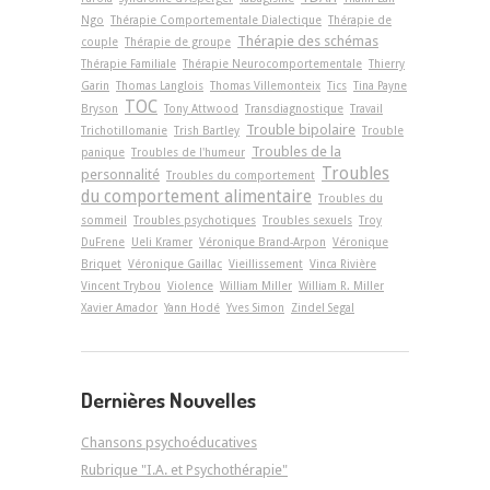
Ngo
Thérapie Comportementale Dialectique
Thérapie de
Thérapie des schémas
couple
Thérapie de groupe
Thérapie Familiale
Thérapie Neurocomportementale
Thierry
Garin
Thomas Langlois
Thomas Villemonteix
Tics
Tina Payne
TOC
Bryson
Tony Attwood
Transdiagnostique
Travail
Trouble bipolaire
Trichotillomanie
Trish Bartley
Trouble
Troubles de la
panique
Troubles de l'humeur
Troubles
personnalité
Troubles du comportement
du comportement alimentaire
Troubles du
sommeil
Troubles psychotiques
Troubles sexuels
Troy
DuFrene
Ueli Kramer
Véronique Brand-Arpon
Véronique
Briquet
Véronique Gaillac
Vieillissement
Vinca Rivière
Vincent Trybou
Violence
William Miller
William R. Miller
Xavier Amador
Yann Hodé
Yves Simon
Zindel Segal
Dernières Nouvelles
Chansons psychoéducatives
Rubrique "I.A. et Psychothérapie"