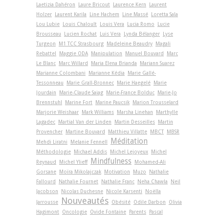
Laetizia Dahéron
Laure Bricout
Laurence Kern
Laurent
Holzer
Laurent Karila
Line Hachem
Line Massé
Loretta Sala
Lou Lubie
Louis Chaloult
Louis Vera
Lucia Romo
Lucie
Brousseau
Lucien Rochat
Luis Vera
Lynda Bélanger
Lyse
Turgeon
M1 TCC Strasbourg
Madeleine Beaudry
Magali
Rebattel
Maggie ODA
Manipulation
Manuel Bouvard
Marc
Le Blanc
Marc Willard
Maria Elena Brianda
Mariann Suarez
Marianne Colombani
Marianne Kédia
Marie Gallé-
Tessonneau
Marie Grall-Bronnec
Marie Haegelé
Marie
Jourdain
Marie-Claude Saiag
Marie-France Bolduc
Marie-Jo
Brennstuhl
Marine Fort
Marine Paucsik
Marion Trousselard
Marjorie Weishaar
Mark Williams
Marsha Linehan
Marthylle
Lagadec
Martial Van der Linden
Martin Desseilles
Martin
Provencher
Martine Bouvard
Matthieu Villatte
MBCT
MBSR
Méditation
Mehdi Liratni
Melanie Fennell
Méthodologie
Michael Addis
Michel Lejoyeux
Michel
Mindfulness
Reynaud
Michel Ylieff
Mohamed-Ali
Gorsane
Moïra Mikolajczak
Motivation
Muzo
Nathalie
Fallourd
Nathalie Fournet
Nathalie Franc
Neha Chawla
Neil
Jacobson
Nicolas Duchesne
Nicole Karsenti
Noëlla
Nouveautés
Jarrousse
Obésité
Odile Darbon
Olivia
Hagimont
Oncologie
Ovide Fontaine
Parents
Pascal