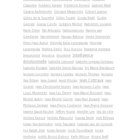
Chapelle
Frédéric Fanget
Frédérick Dionne
Gabriel Wahl
Gérard Apfeldorfer
Ghislain Magerotte
Gilbert Lagrue
Gilles de la Tourette
Gilles Trudel
Gisela Regli
Gisèle
George
Grazia Ceschi
Grégory Michel
Habiletés sociales
Haim Omer
Hal Arkowitz
Hallucinations
Hannie van
Genderen
Harcèlement
Hassan Rahioui
Helen Kennerley
Henri-Jean Aubin
Henryka Katia Lesniewska
Henryka
Lesniewska
Hélène Denis
Ilios Kotsou
Imagerie mentale
Intelligence
Impulsivité
Injustice
Insomnie
émotionnelle
Isabelle Leboeuf
Isabelle Leygnac-Solignac
Isabelle Roskam
Isabelle Simon-Baïssas
Ivy Marie Blackburn
Jacques Lecomte
Jacques Leveau
Jacques Thomas
Jacques
Jean Cottraux
Van Rillaer
Jana Grand
Janet Klosko
Jean
Goulet
Jean-Christophe Seznec
Jean-Jacques Colin
Jean-
Louis Monestès
Jean-Luc Émery
Jean-Marie Boisvert
Jean-
Michel Aubry
Jean-Michel Gurret
Jean-Paul Durand
Jean-
Philippe Zermati
Jean-Pierre Couteron
Jean-Pierre Houppe
Jeanne Siaud-Facchin
Jeffrey Young
Jennifer Lee
Jeu de rôle
Jérôme Favrod
Jérôme Palazzolo
Joanna Smith
Joël Billieux
Johan Vanderlinden
John Teasdale
Jolande van de Griendt
Jon Kabat-Zinn
Joran Farnier
Jordi Quoidbach
Josée
Veillette
Judith Brisot-Dubois
Kelly Wilson
Kristin Neff