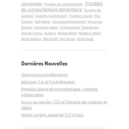
Troubles
personnalité
Troubles du comportement
du comportement alimentaire
Troubles du
sommeil
Troubles psychotiques
Troubles sexuels
Troy
DuFrene
Ueli Kramer
Véronique Brand-Arpon
Véronique
Briquet
Véronique Gaillac
Vieillissement
Vinca Rivière
Vincent Trybou
Violence
William Miller
William R. Miller
Xavier Amador
Yann Hodé
Yves Simon
Zindel Segal
Dernières Nouvelles
Chansons psychoéducatives
Rubrique "I.A. et Psychothérapie"
Première séance de psychothérapie - exemple
pédagogique
Le psy qui marche : TCC et Thérapie des schémas en
vidéos
47ème congrès annuel de TCC à Paris