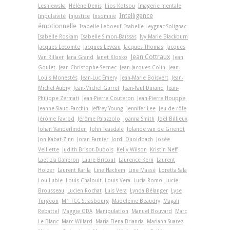
Lesniewska
Hélène Denis
Ilios Kotsou
Imagerie mentale
Intelligence
Impulsivité
Injustice
Insomnie
émotionnelle
Isabelle Leboeuf
Isabelle Leygnac-Solignac
Isabelle Roskam
Isabelle Simon-Baïssas
Ivy Marie Blackburn
Jacques Lecomte
Jacques Leveau
Jacques Thomas
Jacques
Jean Cottraux
Van Rillaer
Jana Grand
Janet Klosko
Jean
Goulet
Jean-Christophe Seznec
Jean-Jacques Colin
Jean-
Louis Monestès
Jean-Luc Émery
Jean-Marie Boisvert
Jean-
Michel Aubry
Jean-Michel Gurret
Jean-Paul Durand
Jean-
Philippe Zermati
Jean-Pierre Couteron
Jean-Pierre Houppe
Jeanne Siaud-Facchin
Jeffrey Young
Jennifer Lee
Jeu de rôle
Jérôme Favrod
Jérôme Palazzolo
Joanna Smith
Joël Billieux
Johan Vanderlinden
John Teasdale
Jolande van de Griendt
Jon Kabat-Zinn
Joran Farnier
Jordi Quoidbach
Josée
Veillette
Judith Brisot-Dubois
Kelly Wilson
Kristin Neff
Laetizia Dahéron
Laure Bricout
Laurence Kern
Laurent
Holzer
Laurent Karila
Line Hachem
Line Massé
Loretta Sala
Lou Lubie
Louis Chaloult
Louis Vera
Lucia Romo
Lucie
Brousseau
Lucien Rochat
Luis Vera
Lynda Bélanger
Lyse
Turgeon
M1 TCC Strasbourg
Madeleine Beaudry
Magali
Rebattel
Maggie ODA
Manipulation
Manuel Bouvard
Marc
Le Blanc
Marc Willard
Maria Elena Brianda
Mariann Suarez