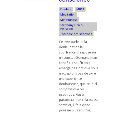
Douleur
MBCT
Méditation
Mindfulness
Stéphany Orain-
Pelissolo
Thérapie des schémas
Ce livre parle de la
douleur et de la
souffrance. Il repose sur
un constat étonnant, mais
fondé : la souffrance
émerge dès lors que nous
n’acceptons pas de vivre
une expérience
douloureuse, que celle-ci
soit physique ou
psychique. Aussi
paradoxal que cela puisse
sembler, il faut donc,
pour ne plus souffrir, ...