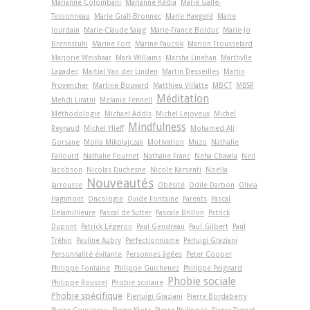
Marianne Colombani
Marianne Kédia
Marie Gallé-
Tessonneau
Marie Grall-Bronnec
Marie Haegelé
Marie
Jourdain
Marie-Claude Saiag
Marie-France Bolduc
Marie-Jo
Brennstuhl
Marine Fort
Marine Paucsik
Marion Trousselard
Marjorie Weishaar
Mark Williams
Marsha Linehan
Marthylle
Lagadec
Martial Van der Linden
Martin Desseilles
Martin
Provencher
Martine Bouvard
Matthieu Villatte
MBCT
MBSR
Méditation
Mehdi Liratni
Melanie Fennell
Méthodologie
Michael Addis
Michel Lejoyeux
Michel
Mindfulness
Reynaud
Michel Ylieff
Mohamed-Ali
Gorsane
Moïra Mikolajczak
Motivation
Muzo
Nathalie
Fallourd
Nathalie Fournet
Nathalie Franc
Neha Chawla
Neil
Jacobson
Nicolas Duchesne
Nicole Karsenti
Noëlla
Nouveautés
Jarrousse
Obésité
Odile Darbon
Olivia
Hagimont
Oncologie
Ovide Fontaine
Parents
Pascal
Delamillieure
Pascal de Sutter
Pascale Brillon
Patrick
Dupont
Patrick Légeron
Paul Gendreau
Paul Gilbert
Paul
Tréhin
Pauline Aubry
Perfectionnisme
Perluigi Graziani
Personnalité évitante
Personnes âgées
Peter Cooper
Philippe Fontaine
Philippe Guichenez
Philippe Peignard
Phobie sociale
Philippe Roussel
Phobie scolaire
Phobie spécifique
Pierluigi Graziani
Pierre Bordaberry