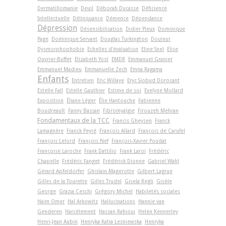
Dermatillomanie
Deuil
Déborah Ducasse
Déficience
Intellectuelle
Délinquance
Démence
Dépendance
Dépression
Désensibilisation
Didier Pleux
Dominique
Page
Dominique Servant
Douglas Turkington
Douleur
Dysmorphophobie
Echelles d'évaluation
Eline Snel
Elise
Ouvrier-Buffet
Elizabeth Yost
EMDR
Emmanuel Granier
Emmanuel Madieu
Emmanuelle Zech
Emna Ragama
Enfants
Entretien
Eric Willaye
Eryc Siobud Dorocant
Estelle Fall
Estelle Gauthier
Estime de soi
Evelyne Mollard
Exposition
Éliane Léger
Élie Hantouche
Fabienne
Boudreault
Fanny Bassan
Fibromyalgie
Firouzeh Mehran
Fondamentaux de la TCC
Francis Gheysen
Franck
Lamagnère
Franck Peyré
François Allard
François de Carufel
François Lelord
François Nef
François-Xavier Poudat
Françoise Laroche
Frank Dattilio
Frank Laroi
Frédéric
Chapelle
Frédéric Fanget
Frédérick Dionne
Gabriel Wahl
Gérard Apfeldorfer
Ghislain Magerotte
Gilbert Lagrue
Gilles de la Tourette
Gilles Trudel
Gisela Regli
Gisèle
George
Grazia Ceschi
Grégory Michel
Habiletés sociales
Haim Omer
Hal Arkowitz
Hallucinations
Hannie van
Genderen
Harcèlement
Hassan Rahioui
Helen Kennerley
Henri-Jean Aubin
Henryka Katia Lesniewska
Henryka