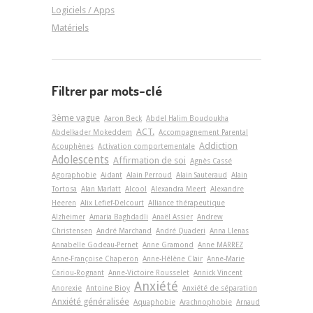
Logiciels / Apps
Matériels
Filtrer par mots-clé
3ème vague
Aaron Beck
Abdel Halim Boudoukha
ACT.
Abdelkader Mokeddem
Accompagnement Parental
Addiction
Acouphènes
Activation comportementale
Adolescents
Affirmation de soi
Agnès Cassé
Agoraphobie
Aidant
Alain Perroud
Alain Sauteraud
Alain
Tortosa
Alan Marlatt
Alcool
Alexandra Meert
Alexandre
Heeren
Alix Lefief-Delcourt
Alliance thérapeutique
Alzheimer
Amaria Baghdadli
Anaël Assier
Andrew
Christensen
André Marchand
André Quaderi
Anna Llenas
Annabelle Godeau-Pernet
Anne Gramond
Anne MARREZ
Anne-Françoise Chaperon
Anne-Hélène Clair
Anne-Marie
Cariou-Rognant
Anne-Victoire Rousselet
Annick Vincent
Anxiété
Anorexie
Antoine Bioy
Anxiété de séparation
Anxiété généralisée
Aquaphobie
Arachnophobie
Arnaud