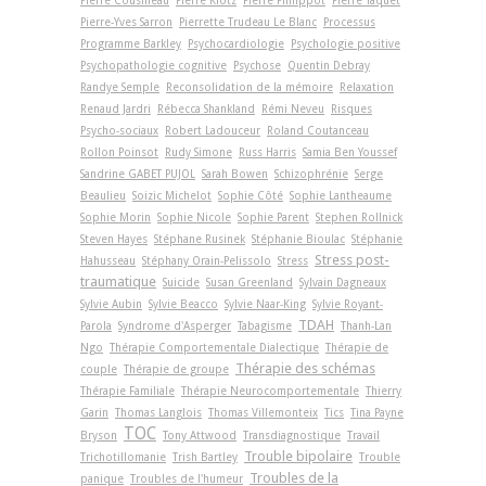
Pierre Cousineau
Pierre Klotz
Pierre Philippot
Pierre Taquet
Pierre-Yves Sarron
Pierrette Trudeau Le Blanc
Processus
Programme Barkley
Psychocardiologie
Psychologie positive
Psychopathologie cognitive
Psychose
Quentin Debray
Randye Semple
Reconsolidation de la mémoire
Relaxation
Renaud Jardri
Rébecca Shankland
Rémi Neveu
Risques
Psycho-sociaux
Robert Ladouceur
Roland Coutanceau
Rollon Poinsot
Rudy Simone
Russ Harris
Samia Ben Youssef
Sandrine GABET PUJOL
Sarah Bowen
Schizophrénie
Serge
Beaulieu
Soizic Michelot
Sophie Côté
Sophie Lantheaume
Sophie Morin
Sophie Nicole
Sophie Parent
Stephen Rollnick
Steven Hayes
Stéphane Rusinek
Stéphanie Bioulac
Stéphanie
Stress post-
Hahusseau
Stéphany Orain-Pelissolo
Stress
traumatique
Suicide
Susan Greenland
Sylvain Dagneaux
Sylvie Aubin
Sylvie Beacco
Sylvie Naar-King
Sylvie Royant-
TDAH
Parola
Syndrome d'Asperger
Tabagisme
Thanh-Lan
Ngo
Thérapie Comportementale Dialectique
Thérapie de
Thérapie des schémas
couple
Thérapie de groupe
Thérapie Familiale
Thérapie Neurocomportementale
Thierry
Garin
Thomas Langlois
Thomas Villemonteix
Tics
Tina Payne
TOC
Bryson
Tony Attwood
Transdiagnostique
Travail
Trouble bipolaire
Trichotillomanie
Trish Bartley
Trouble
Troubles de la
panique
Troubles de l'humeur