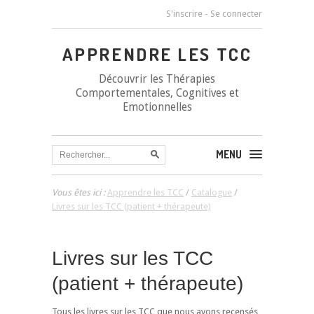
S'inscrire
-
Se connecter
APPRENDRE LES TCC
Découvrir les Thérapies
Comportementales, Cognitives et
Emotionnelles
MENU
Vous êtes ici :
Apprendre les TCC
/
Catalogue
/
Livres sur les TCC (patient + thérapeute)
Livres sur les TCC
(patient + thérapeute)
Tous les livres sur les TCC que nous avons recensés,