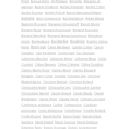
Pictet
Arnoud Arntz
Art-Thérapie
Art-­mella
Attaques de
panique
Audrey Donatoni
Aurélia Schneider
Aurélie Crétin
Aurélie Docteur
Aurélie Fritsch
Aurore Sabouraud-Séguin
Autisme
Auto-compassion
Automutilation
Ayman Murad
Baptiste Brossard
Benjamin Schoendorff
Benoît Monié
Bernard Pascal
Bernard Rouchouse
Bernard Roucoule
Bernard Waysfeld
Bertrand Samuel-Lajeunesse
Bénédicte
Borderline
Boulimie
Litzler
Biofeedback
Brigitte Zellner
Burn-out
Keller
Caline Majdalani
Camille Cellier
Cancer
Cannabis
Cara Verdellen
Cardiologie
Cas cliniques
Catherine Blanchet
Catherine Meyer
Catherine Musa
Cécile
Coudert
Céline Baeyens
Céline Clément
Céline Douilliez
Charles Martin Krum
Charles Morin
Charles-Édouard
Rengade
Charly Cungi
Choden
Christian Gay
Christine
Mirabel-Sarron
Christine Padesky
Christine Rollard
Christophe André
Christophe Leys
Christopher Germer
Christopher Martell
Claude Arnaud
Claude Baudu
Claude
Berghmans
Claude Penet
Claudia Verret
Clément Lecomte
Cohérence cardiaque
Colère
Compassion
Conduite
antisociale
Crises d'angoisse
Cyclothymie
Cyrielle Richard
Cyrille Bouvet
Daniel Nollet
Daniel Siegel
Daniela Eraldi-
Gackiere
David Dewulf
David Gourion
David Kingdon
Delphine Nelis
Dennis Donovan
Dennis Greenberger