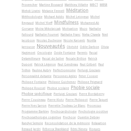
Provencher
Martine Bouvard
Matthieu Villatte
MBCT
MBSR
Méditation
Mehdi Liratni
Melanie Fennell
Méthodologie
Michael Addis
Michel Lejoyeux
Michel
Mindfulness
Reynaud
Michel Ylieff
Mohamed-Ali
Gorsane
Moïra Mikolajczak
Motivation
Muzo
Nathalie
Fallourd
Nathalie Fournet
Nathalie Franc
Neha Chawla
Neil
Jacobson
Nicolas Duchesne
Nicole Karsenti
Noëlla
Nouveautés
Jarrousse
Obésité
Odile Darbon
Olivia
Hagimont
Oncologie
Ovide Fontaine
Parents
Pascal
Delamillieure
Pascal de Sutter
Pascale Brillon
Patrick
Dupont
Patrick Légeron
Paul Gendreau
Paul Gilbert
Paul
Tréhin
Pauline Aubry
Perfectionnisme
Perluigi Graziani
Personnalité évitante
Personnes âgées
Peter Cooper
Philippe Fontaine
Philippe Guichenez
Philippe Peignard
Phobie sociale
Philippe Roussel
Phobie scolaire
Phobie spécifique
Pierluigi Graziani
Pierre Bordaberry
Pierre Cousineau
Pierre Klotz
Pierre Philippot
Pierre Taquet
Pierre-Yves Sarron
Pierrette Trudeau Le Blanc
Processus
Programme Barkley
Psychocardiologie
Psychologie positive
Psychopathologie cognitive
Psychose
Quentin Debray
Randye Semple
Reconsolidation de la mémoire
Relaxation
Renaud Jardri
Rébecca Shankland
Rémi Neveu
Risques