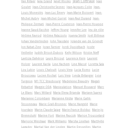
Jean Cottraux
Van Rillaer
Jana Grand
Janet Klosko
Jean
Goulet
Jean-Christophe Seznec
Jean-Jacques Colin
Jean-
Louis Monestès
Jean-Luc Émery
Jean-Marie Boisvert
Jean-
Michel Aubry
Jean-Michel Gurret
Jean-Paul Durand
Jean-
Philippe Zermati
Jean-Pierre Couteron
Jean-Pierre Houppe
Jeanne Siaud-Facchin
Jeffrey Young
Jennifer Lee
Jeu de rôle
Jérôme Favrod
Jérôme Palazzolo
Joanna Smith
Joël Billieux
Johan Vanderlinden
John Teasdale
Jolande van de Griendt
Jon Kabat-Zinn
Joran Farnier
Jordi Quoidbach
Josée
Veillette
Judith Brisot-Dubois
Kelly Wilson
Kristin Neff
Laetizia Dahéron
Laure Bricout
Laurence Kern
Laurent
Holzer
Laurent Karila
Line Hachem
Line Massé
Loretta Sala
Lou Lubie
Louis Chaloult
Louis Vera
Lucia Romo
Lucie
Brousseau
Lucien Rochat
Luis Vera
Lynda Bélanger
Lyse
Turgeon
M1 TCC Strasbourg
Madeleine Beaudry
Magali
Rebattel
Maggie ODA
Manipulation
Manuel Bouvard
Marc
Le Blanc
Marc Willard
Maria Elena Brianda
Mariann Suarez
Marianne Colombani
Marianne Kédia
Marie Gallé-
Tessonneau
Marie Grall-Bronnec
Marie Haegelé
Marie
Jourdain
Marie-Claude Saiag
Marie-France Bolduc
Marie-Jo
Brennstuhl
Marine Fort
Marine Paucsik
Marion Trousselard
Marjorie Weishaar
Mark Williams
Marsha Linehan
Marthylle
Lagadec
Martial Van der Linden
Martin Desseilles
Martin