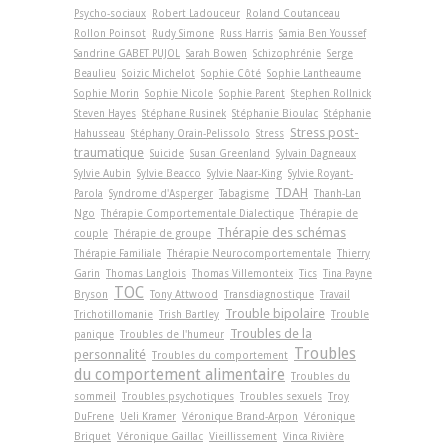
Psycho-sociaux
Robert Ladouceur
Roland Coutanceau
Rollon Poinsot
Rudy Simone
Russ Harris
Samia Ben Youssef
Sandrine GABET PUJOL
Sarah Bowen
Schizophrénie
Serge
Beaulieu
Soizic Michelot
Sophie Côté
Sophie Lantheaume
Sophie Morin
Sophie Nicole
Sophie Parent
Stephen Rollnick
Steven Hayes
Stéphane Rusinek
Stéphanie Bioulac
Stéphanie
Stress post-
Hahusseau
Stéphany Orain-Pelissolo
Stress
traumatique
Suicide
Susan Greenland
Sylvain Dagneaux
Sylvie Aubin
Sylvie Beacco
Sylvie Naar-King
Sylvie Royant-
TDAH
Parola
Syndrome d'Asperger
Tabagisme
Thanh-Lan
Ngo
Thérapie Comportementale Dialectique
Thérapie de
Thérapie des schémas
couple
Thérapie de groupe
Thérapie Familiale
Thérapie Neurocomportementale
Thierry
Garin
Thomas Langlois
Thomas Villemonteix
Tics
Tina Payne
TOC
Bryson
Tony Attwood
Transdiagnostique
Travail
Trouble bipolaire
Trichotillomanie
Trish Bartley
Trouble
Troubles de la
panique
Troubles de l'humeur
Troubles
personnalité
Troubles du comportement
du comportement alimentaire
Troubles du
sommeil
Troubles psychotiques
Troubles sexuels
Troy
DuFrene
Ueli Kramer
Véronique Brand-Arpon
Véronique
Briquet
Véronique Gaillac
Vieillissement
Vinca Rivière