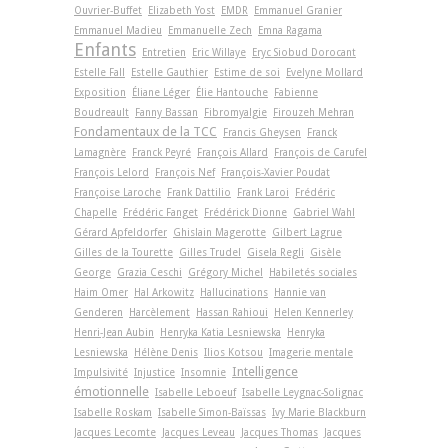
Ouvrier-Buffet
Elizabeth Yost
EMDR
Emmanuel Granier
Emmanuel Madieu
Emmanuelle Zech
Emna Ragama
Enfants
Entretien
Eric Willaye
Eryc Siobud Dorocant
Estelle Fall
Estelle Gauthier
Estime de soi
Evelyne Mollard
Exposition
Éliane Léger
Élie Hantouche
Fabienne
Boudreault
Fanny Bassan
Fibromyalgie
Firouzeh Mehran
Fondamentaux de la TCC
Francis Gheysen
Franck
Lamagnère
Franck Peyré
François Allard
François de Carufel
François Lelord
François Nef
François-Xavier Poudat
Françoise Laroche
Frank Dattilio
Frank Laroi
Frédéric
Chapelle
Frédéric Fanget
Frédérick Dionne
Gabriel Wahl
Gérard Apfeldorfer
Ghislain Magerotte
Gilbert Lagrue
Gilles de la Tourette
Gilles Trudel
Gisela Regli
Gisèle
George
Grazia Ceschi
Grégory Michel
Habiletés sociales
Haim Omer
Hal Arkowitz
Hallucinations
Hannie van
Genderen
Harcèlement
Hassan Rahioui
Helen Kennerley
Henri-Jean Aubin
Henryka Katia Lesniewska
Henryka
Lesniewska
Hélène Denis
Ilios Kotsou
Imagerie mentale
Intelligence
Impulsivité
Injustice
Insomnie
émotionnelle
Isabelle Leboeuf
Isabelle Leygnac-Solignac
Isabelle Roskam
Isabelle Simon-Baïssas
Ivy Marie Blackburn
Jacques Lecomte
Jacques Leveau
Jacques Thomas
Jacques