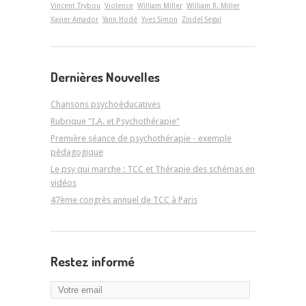
Vincent Trybou
Violence
William Miller
William R. Miller
Xavier Amador
Yann Hodé
Yves Simon
Zindel Segal
Dernières Nouvelles
Chansons psychoéducatives
Rubrique "I.A. et Psychothérapie"
Première séance de psychothérapie - exemple
pédagogique
Le psy qui marche : TCC et Thérapie des schémas en
vidéos
47ème congrès annuel de TCC à Paris
Restez informé