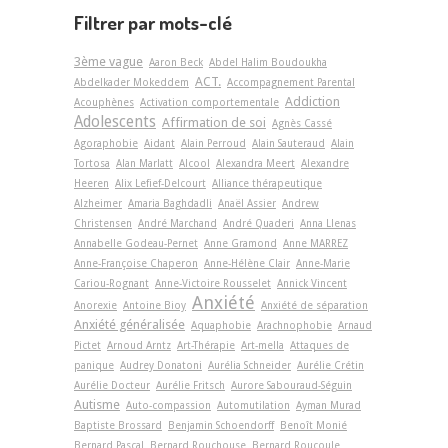
Filtrer par mots-clé
3ème vague
Aaron Beck
Abdel Halim Boudoukha
ACT.
Abdelkader Mokeddem
Accompagnement Parental
Addiction
Acouphènes
Activation comportementale
Adolescents
Affirmation de soi
Agnès Cassé
Agoraphobie
Aidant
Alain Perroud
Alain Sauteraud
Alain
Tortosa
Alan Marlatt
Alcool
Alexandra Meert
Alexandre
Heeren
Alix Lefief-Delcourt
Alliance thérapeutique
Alzheimer
Amaria Baghdadli
Anaël Assier
Andrew
Christensen
André Marchand
André Quaderi
Anna Llenas
Annabelle Godeau-Pernet
Anne Gramond
Anne MARREZ
Anne-Françoise Chaperon
Anne-Hélène Clair
Anne-Marie
Cariou-Rognant
Anne-Victoire Rousselet
Annick Vincent
Anxiété
Anorexie
Antoine Bioy
Anxiété de séparation
Anxiété généralisée
Aquaphobie
Arachnophobie
Arnaud
Pictet
Arnoud Arntz
Art-Thérapie
Art-­mella
Attaques de
panique
Audrey Donatoni
Aurélia Schneider
Aurélie Crétin
Aurélie Docteur
Aurélie Fritsch
Aurore Sabouraud-Séguin
Autisme
Auto-compassion
Automutilation
Ayman Murad
Baptiste Brossard
Benjamin Schoendorff
Benoît Monié
Bernard Pascal
Bernard Rouchouse
Bernard Roucoule