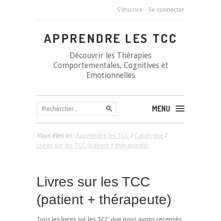
S'inscrire
-
Se connecter
APPRENDRE LES TCC
Découvrir les Thérapies
Comportementales, Cognitives et
Emotionnelles
MENU
Vous êtes ici :
Apprendre les TCC
/
Catalogue
/
Livres sur les TCC (patient + thérapeute)
Livres sur les TCC
(patient + thérapeute)
Tous les livres sur les TCC que nous avons recensés,