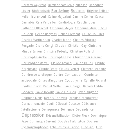
Bernard Waysfeld
Bertrand Samuel-Lajeunesse
Bénédicte
Borderline
Boulimie
Litzler
Biofeedback
Brigitte Zellner
Burn-out
Keller
Caline Majdalani
Camille Cellier
Cancer
Cannabis
Cara Verdellen
Cardiologie
Cas cliniques
Catherine Blanchet
Catherine Meyer
Catherine Musa
Cécile
Coudert
Céline Baeyens
Céline Clément
Céline Douilliez
Charles Martin Krum
Charles Morin
Charles-Édouard
Rengade
Charly Cungi
Choden
Christian Gay
Christine
Mirabel-Sarron
Christine Padesky
Christine Rollard
Christophe André
Christophe Leys
Christopher Germer
Christopher Martell
Claude Arnaud
Claude Baudu
Claude
Berghmans
Claude Penet
Claudia Verret
Clément Lecomte
Cohérence cardiaque
Colère
Compassion
Conduite
antisociale
Crises d'angoisse
Cyclothymie
Cyrielle Richard
Cyrille Bouvet
Daniel Nollet
Daniel Siegel
Daniela Eraldi-
Gackiere
David Dewulf
David Gourion
David Kingdon
Delphine Nelis
Dennis Donovan
Dennis Greenberger
Dermatillomanie
Deuil
Déborah Ducasse
Déficience
Intellectuelle
Délinquance
Démence
Dépendance
Dépression
Désensibilisation
Didier Pleux
Dominique
Page
Dominique Servant
Douglas Turkington
Douleur
Dysmorphophobie
Echelles d'évaluation
Eline Snel
Elise