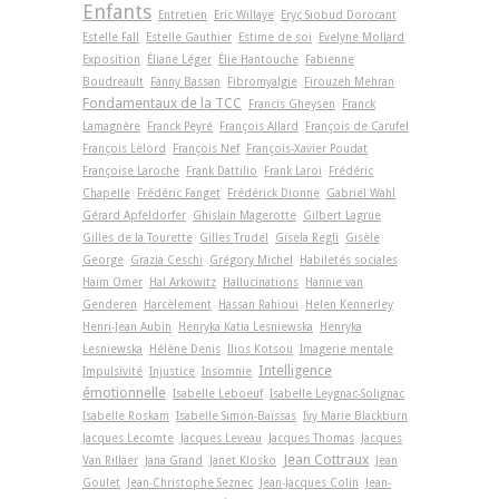
Enfants
Entretien
Eric Willaye
Eryc Siobud Dorocant
Estelle Fall
Estelle Gauthier
Estime de soi
Evelyne Mollard
Exposition
Éliane Léger
Élie Hantouche
Fabienne
Boudreault
Fanny Bassan
Fibromyalgie
Firouzeh Mehran
Fondamentaux de la TCC
Francis Gheysen
Franck
Lamagnère
Franck Peyré
François Allard
François de Carufel
François Lelord
François Nef
François-Xavier Poudat
Françoise Laroche
Frank Dattilio
Frank Laroi
Frédéric
Chapelle
Frédéric Fanget
Frédérick Dionne
Gabriel Wahl
Gérard Apfeldorfer
Ghislain Magerotte
Gilbert Lagrue
Gilles de la Tourette
Gilles Trudel
Gisela Regli
Gisèle
George
Grazia Ceschi
Grégory Michel
Habiletés sociales
Haim Omer
Hal Arkowitz
Hallucinations
Hannie van
Genderen
Harcèlement
Hassan Rahioui
Helen Kennerley
Henri-Jean Aubin
Henryka Katia Lesniewska
Henryka
Lesniewska
Hélène Denis
Ilios Kotsou
Imagerie mentale
Intelligence
Impulsivité
Injustice
Insomnie
émotionnelle
Isabelle Leboeuf
Isabelle Leygnac-Solignac
Isabelle Roskam
Isabelle Simon-Baïssas
Ivy Marie Blackburn
Jacques Lecomte
Jacques Leveau
Jacques Thomas
Jacques
Jean Cottraux
Van Rillaer
Jana Grand
Janet Klosko
Jean
Goulet
Jean-Christophe Seznec
Jean-Jacques Colin
Jean-