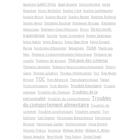
Sandrine GABET PUJOL
Sarah Bowen
Schizophrénie
Serge
Beaulieu
Soizic Michelot
Sophie Côté
Sophie Lantheaume
Sophie Morin
Sophie Nicole
Sophie Parent
Stephen Rollnick
Steven Hayes
Stéphane Rusinek
Stéphanie Bioulac
Stéphanie
Stress post-
Hahusseau
Stéphany Orain-Pelissolo
Stress
traumatique
Suicide
Susan Greenland
Sylvain Dagneaux
Sylvie Aubin
Sylvie Beacco
Sylvie Naar-King
Sylvie Royant-
TDAH
Parola
Syndrome d'Asperger
Tabagisme
Thanh-Lan
Ngo
Thérapie Comportementale Dialectique
Thérapie de
Thérapie des schémas
couple
Thérapie de groupe
Thérapie Familiale
Thérapie Neurocomportementale
Thierry
Garin
Thomas Langlois
Thomas Villemonteix
Tics
Tina Payne
TOC
Bryson
Tony Attwood
Transdiagnostique
Travail
Trouble bipolaire
Trichotillomanie
Trish Bartley
Trouble
Troubles de la
panique
Troubles de l'humeur
Troubles
personnalité
Troubles du comportement
du comportement alimentaire
Troubles du
sommeil
Troubles psychotiques
Troubles sexuels
Troy
DuFrene
Ueli Kramer
Véronique Brand-Arpon
Véronique
Briquet
Véronique Gaillac
Vieillissement
Vinca Rivière
Vincent Trybou
Violence
William Miller
William R. Miller
Xavier Amador
Yann Hodé
Yves Simon
Zindel Segal