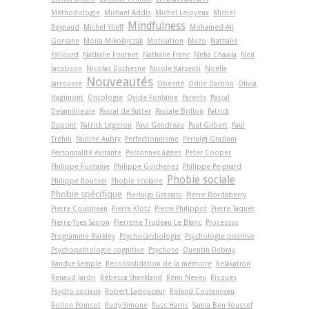
Méthodologie
Michael Addis
Michel Lejoyeux
Michel
Mindfulness
Reynaud
Michel Ylieff
Mohamed-Ali
Gorsane
Moïra Mikolajczak
Motivation
Muzo
Nathalie
Fallourd
Nathalie Fournet
Nathalie Franc
Neha Chawla
Neil
Jacobson
Nicolas Duchesne
Nicole Karsenti
Noëlla
Nouveautés
Jarrousse
Obésité
Odile Darbon
Olivia
Hagimont
Oncologie
Ovide Fontaine
Parents
Pascal
Delamillieure
Pascal de Sutter
Pascale Brillon
Patrick
Dupont
Patrick Légeron
Paul Gendreau
Paul Gilbert
Paul
Tréhin
Pauline Aubry
Perfectionnisme
Perluigi Graziani
Personnalité évitante
Personnes âgées
Peter Cooper
Philippe Fontaine
Philippe Guichenez
Philippe Peignard
Phobie sociale
Philippe Roussel
Phobie scolaire
Phobie spécifique
Pierluigi Graziani
Pierre Bordaberry
Pierre Cousineau
Pierre Klotz
Pierre Philippot
Pierre Taquet
Pierre-Yves Sarron
Pierrette Trudeau Le Blanc
Processus
Programme Barkley
Psychocardiologie
Psychologie positive
Psychopathologie cognitive
Psychose
Quentin Debray
Randye Semple
Reconsolidation de la mémoire
Relaxation
Renaud Jardri
Rébecca Shankland
Rémi Neveu
Risques
Psycho-sociaux
Robert Ladouceur
Roland Coutanceau
Rollon Poinsot
Rudy Simone
Russ Harris
Samia Ben Youssef