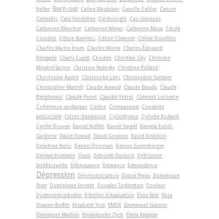
Burn-out
Keller
Caline Majdalani
Camille Cellier
Cancer
Cannabis
Cara Verdellen
Cardiologie
Cas cliniques
Catherine Blanchet
Catherine Meyer
Catherine Musa
Cécile
Coudert
Céline Baeyens
Céline Clément
Céline Douilliez
Charles Martin Krum
Charles Morin
Charles-Édouard
Rengade
Charly Cungi
Choden
Christian Gay
Christine
Mirabel-Sarron
Christine Padesky
Christine Rollard
Christophe André
Christophe Leys
Christopher Germer
Christopher Martell
Claude Arnaud
Claude Baudu
Claude
Berghmans
Claude Penet
Claudia Verret
Clément Lecomte
Cohérence cardiaque
Colère
Compassion
Conduite
antisociale
Crises d'angoisse
Cyclothymie
Cyrielle Richard
Cyrille Bouvet
Daniel Nollet
Daniel Siegel
Daniela Eraldi-
Gackiere
David Dewulf
David Gourion
David Kingdon
Delphine Nelis
Dennis Donovan
Dennis Greenberger
Dermatillomanie
Deuil
Déborah Ducasse
Déficience
Intellectuelle
Délinquance
Démence
Dépendance
Dépression
Désensibilisation
Didier Pleux
Dominique
Page
Dominique Servant
Douglas Turkington
Douleur
Dysmorphophobie
Echelles d'évaluation
Eline Snel
Elise
Ouvrier-Buffet
Elizabeth Yost
EMDR
Emmanuel Granier
Emmanuel Madieu
Emmanuelle Zech
Emna Ragama