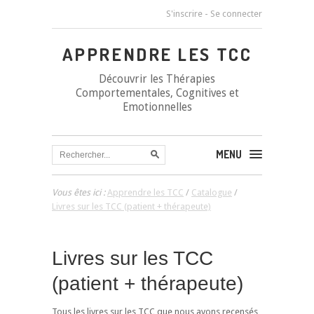
S'inscrire
-
Se connecter
APPRENDRE LES TCC
Découvrir les Thérapies
Comportementales, Cognitives et
Emotionnelles
MENU
Vous êtes ici :
Apprendre les TCC
/
Catalogue
/
Livres sur les TCC (patient + thérapeute)
Livres sur les TCC
(patient + thérapeute)
Tous les livres sur les TCC que nous avons recensés,