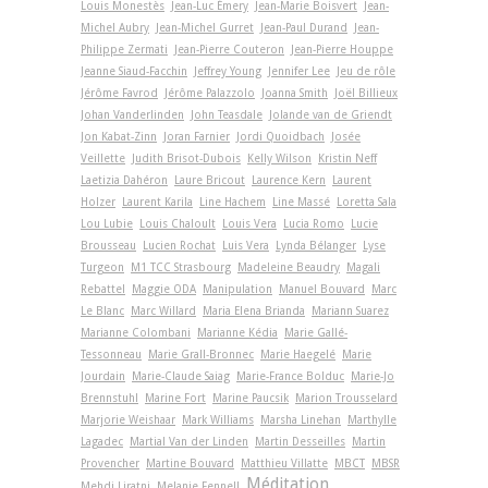
Louis Monestès
Jean-Luc Émery
Jean-Marie Boisvert
Jean-
Michel Aubry
Jean-Michel Gurret
Jean-Paul Durand
Jean-
Philippe Zermati
Jean-Pierre Couteron
Jean-Pierre Houppe
Jeanne Siaud-Facchin
Jeffrey Young
Jennifer Lee
Jeu de rôle
Jérôme Favrod
Jérôme Palazzolo
Joanna Smith
Joël Billieux
Johan Vanderlinden
John Teasdale
Jolande van de Griendt
Jon Kabat-Zinn
Joran Farnier
Jordi Quoidbach
Josée
Veillette
Judith Brisot-Dubois
Kelly Wilson
Kristin Neff
Laetizia Dahéron
Laure Bricout
Laurence Kern
Laurent
Holzer
Laurent Karila
Line Hachem
Line Massé
Loretta Sala
Lou Lubie
Louis Chaloult
Louis Vera
Lucia Romo
Lucie
Brousseau
Lucien Rochat
Luis Vera
Lynda Bélanger
Lyse
Turgeon
M1 TCC Strasbourg
Madeleine Beaudry
Magali
Rebattel
Maggie ODA
Manipulation
Manuel Bouvard
Marc
Le Blanc
Marc Willard
Maria Elena Brianda
Mariann Suarez
Marianne Colombani
Marianne Kédia
Marie Gallé-
Tessonneau
Marie Grall-Bronnec
Marie Haegelé
Marie
Jourdain
Marie-Claude Saiag
Marie-France Bolduc
Marie-Jo
Brennstuhl
Marine Fort
Marine Paucsik
Marion Trousselard
Marjorie Weishaar
Mark Williams
Marsha Linehan
Marthylle
Lagadec
Martial Van der Linden
Martin Desseilles
Martin
Provencher
Martine Bouvard
Matthieu Villatte
MBCT
MBSR
Méditation
Mehdi Liratni
Melanie Fennell