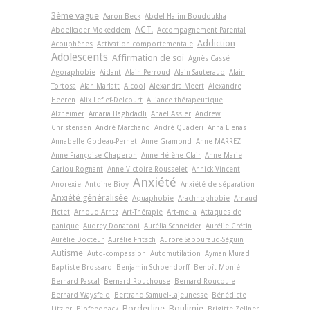
3ème vague
Aaron Beck
Abdel Halim Boudoukha
ACT.
Abdelkader Mokeddem
Accompagnement Parental
Addiction
Acouphènes
Activation comportementale
Adolescents
Affirmation de soi
Agnès Cassé
Agoraphobie
Aidant
Alain Perroud
Alain Sauteraud
Alain
Tortosa
Alan Marlatt
Alcool
Alexandra Meert
Alexandre
Heeren
Alix Lefief-Delcourt
Alliance thérapeutique
Alzheimer
Amaria Baghdadli
Anaël Assier
Andrew
Christensen
André Marchand
André Quaderi
Anna Llenas
Annabelle Godeau-Pernet
Anne Gramond
Anne MARREZ
Anne-Françoise Chaperon
Anne-Hélène Clair
Anne-Marie
Cariou-Rognant
Anne-Victoire Rousselet
Annick Vincent
Anxiété
Anorexie
Antoine Bioy
Anxiété de séparation
Anxiété généralisée
Aquaphobie
Arachnophobie
Arnaud
Pictet
Arnoud Arntz
Art-Thérapie
Art-­mella
Attaques de
panique
Audrey Donatoni
Aurélia Schneider
Aurélie Crétin
Aurélie Docteur
Aurélie Fritsch
Aurore Sabouraud-Séguin
Autisme
Auto-compassion
Automutilation
Ayman Murad
Baptiste Brossard
Benjamin Schoendorff
Benoît Monié
Bernard Pascal
Bernard Rouchouse
Bernard Roucoule
Bernard Waysfeld
Bertrand Samuel-Lajeunesse
Bénédicte
Borderline
Boulimie
Litzler
Biofeedback
Brigitte Zellner