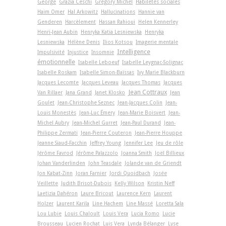
George
Grazia Ceschi
Grégory Michel
Habiletés sociales
Haim Omer
Hal Arkowitz
Hallucinations
Hannie van
Genderen
Harcèlement
Hassan Rahioui
Helen Kennerley
Henri-Jean Aubin
Henryka Katia Lesniewska
Henryka
Lesniewska
Hélène Denis
Ilios Kotsou
Imagerie mentale
Intelligence
Impulsivité
Injustice
Insomnie
émotionnelle
Isabelle Leboeuf
Isabelle Leygnac-Solignac
Isabelle Roskam
Isabelle Simon-Baïssas
Ivy Marie Blackburn
Jacques Lecomte
Jacques Leveau
Jacques Thomas
Jacques
Jean Cottraux
Van Rillaer
Jana Grand
Janet Klosko
Jean
Goulet
Jean-Christophe Seznec
Jean-Jacques Colin
Jean-
Louis Monestès
Jean-Luc Émery
Jean-Marie Boisvert
Jean-
Michel Aubry
Jean-Michel Gurret
Jean-Paul Durand
Jean-
Philippe Zermati
Jean-Pierre Couteron
Jean-Pierre Houppe
Jeanne Siaud-Facchin
Jeffrey Young
Jennifer Lee
Jeu de rôle
Jérôme Favrod
Jérôme Palazzolo
Joanna Smith
Joël Billieux
Johan Vanderlinden
John Teasdale
Jolande van de Griendt
Jon Kabat-Zinn
Joran Farnier
Jordi Quoidbach
Josée
Veillette
Judith Brisot-Dubois
Kelly Wilson
Kristin Neff
Laetizia Dahéron
Laure Bricout
Laurence Kern
Laurent
Holzer
Laurent Karila
Line Hachem
Line Massé
Loretta Sala
Lou Lubie
Louis Chaloult
Louis Vera
Lucia Romo
Lucie
Brousseau
Lucien Rochat
Luis Vera
Lynda Bélanger
Lyse