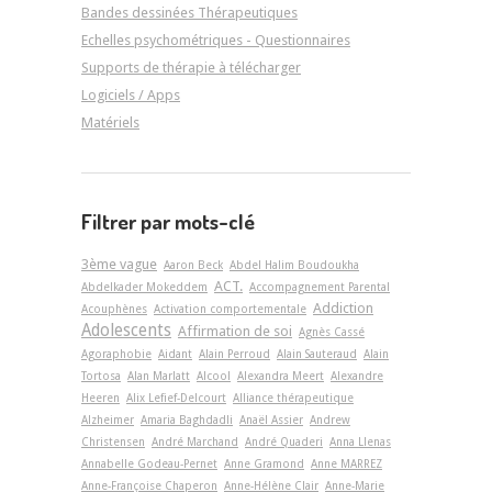
Bandes dessinées Thérapeutiques
Echelles psychométriques - Questionnaires
Supports de thérapie à télécharger
Logiciels / Apps
Matériels
Filtrer par mots-clé
3ème vague
Aaron Beck
Abdel Halim Boudoukha
ACT.
Abdelkader Mokeddem
Accompagnement Parental
Addiction
Acouphènes
Activation comportementale
Adolescents
Affirmation de soi
Agnès Cassé
Agoraphobie
Aidant
Alain Perroud
Alain Sauteraud
Alain
Tortosa
Alan Marlatt
Alcool
Alexandra Meert
Alexandre
Heeren
Alix Lefief-Delcourt
Alliance thérapeutique
Alzheimer
Amaria Baghdadli
Anaël Assier
Andrew
Christensen
André Marchand
André Quaderi
Anna Llenas
Annabelle Godeau-Pernet
Anne Gramond
Anne MARREZ
Anne-Françoise Chaperon
Anne-Hélène Clair
Anne-Marie