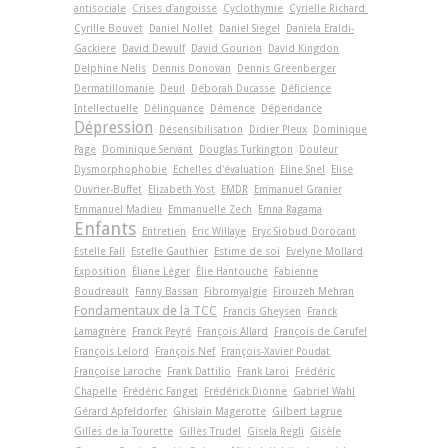
antisociale
Crises d'angoisse
Cyclothymie
Cyrielle Richard
Cyrille Bouvet
Daniel Nollet
Daniel Siegel
Daniela Eraldi-
Gackiere
David Dewulf
David Gourion
David Kingdon
Delphine Nelis
Dennis Donovan
Dennis Greenberger
Dermatillomanie
Deuil
Déborah Ducasse
Déficience
Intellectuelle
Délinquance
Démence
Dépendance
Dépression
Désensibilisation
Didier Pleux
Dominique
Page
Dominique Servant
Douglas Turkington
Douleur
Dysmorphophobie
Echelles d'évaluation
Eline Snel
Elise
Ouvrier-Buffet
Elizabeth Yost
EMDR
Emmanuel Granier
Emmanuel Madieu
Emmanuelle Zech
Emna Ragama
Enfants
Entretien
Eric Willaye
Eryc Siobud Dorocant
Estelle Fall
Estelle Gauthier
Estime de soi
Evelyne Mollard
Exposition
Éliane Léger
Élie Hantouche
Fabienne
Boudreault
Fanny Bassan
Fibromyalgie
Firouzeh Mehran
Fondamentaux de la TCC
Francis Gheysen
Franck
Lamagnère
Franck Peyré
François Allard
François de Carufel
François Lelord
François Nef
François-Xavier Poudat
Françoise Laroche
Frank Dattilio
Frank Laroi
Frédéric
Chapelle
Frédéric Fanget
Frédérick Dionne
Gabriel Wahl
Gérard Apfeldorfer
Ghislain Magerotte
Gilbert Lagrue
Gilles de la Tourette
Gilles Trudel
Gisela Regli
Gisèle