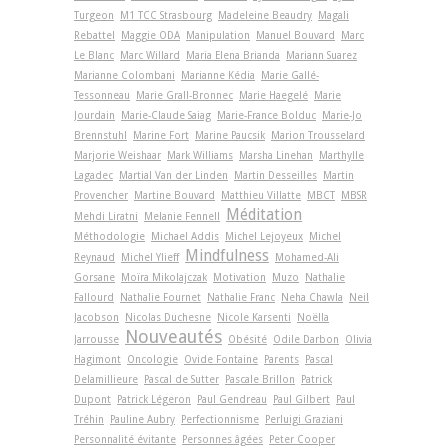
Turgeon
M1 TCC Strasbourg
Madeleine Beaudry
Magali
Rebattel
Maggie ODA
Manipulation
Manuel Bouvard
Marc
Le Blanc
Marc Willard
Maria Elena Brianda
Mariann Suarez
Marianne Colombani
Marianne Kédia
Marie Gallé-
Tessonneau
Marie Grall-Bronnec
Marie Haegelé
Marie
Jourdain
Marie-Claude Saiag
Marie-France Bolduc
Marie-Jo
Brennstuhl
Marine Fort
Marine Paucsik
Marion Trousselard
Marjorie Weishaar
Mark Williams
Marsha Linehan
Marthylle
Lagadec
Martial Van der Linden
Martin Desseilles
Martin
Provencher
Martine Bouvard
Matthieu Villatte
MBCT
MBSR
Méditation
Mehdi Liratni
Melanie Fennell
Méthodologie
Michael Addis
Michel Lejoyeux
Michel
Mindfulness
Reynaud
Michel Ylieff
Mohamed-Ali
Gorsane
Moïra Mikolajczak
Motivation
Muzo
Nathalie
Fallourd
Nathalie Fournet
Nathalie Franc
Neha Chawla
Neil
Jacobson
Nicolas Duchesne
Nicole Karsenti
Noëlla
Nouveautés
Jarrousse
Obésité
Odile Darbon
Olivia
Hagimont
Oncologie
Ovide Fontaine
Parents
Pascal
Delamillieure
Pascal de Sutter
Pascale Brillon
Patrick
Dupont
Patrick Légeron
Paul Gendreau
Paul Gilbert
Paul
Tréhin
Pauline Aubry
Perfectionnisme
Perluigi Graziani
Personnalité évitante
Personnes âgées
Peter Cooper