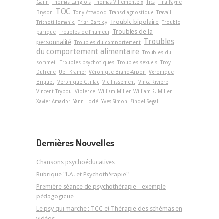
Garin
Thomas Langlois
Thomas Villemonteix
Tics
Tina Payne
TOC
Bryson
Tony Attwood
Transdiagnostique
Travail
Trouble bipolaire
Trichotillomanie
Trish Bartley
Trouble
Troubles de la
panique
Troubles de l'humeur
Troubles
personnalité
Troubles du comportement
du comportement alimentaire
Troubles du
sommeil
Troubles psychotiques
Troubles sexuels
Troy
DuFrene
Ueli Kramer
Véronique Brand-Arpon
Véronique
Briquet
Véronique Gaillac
Vieillissement
Vinca Rivière
Vincent Trybou
Violence
William Miller
William R. Miller
Xavier Amador
Yann Hodé
Yves Simon
Zindel Segal
Dernières Nouvelles
Chansons psychoéducatives
Rubrique "I.A. et Psychothérapie"
Première séance de psychothérapie - exemple
pédagogique
Le psy qui marche : TCC et Thérapie des schémas en
vidéos