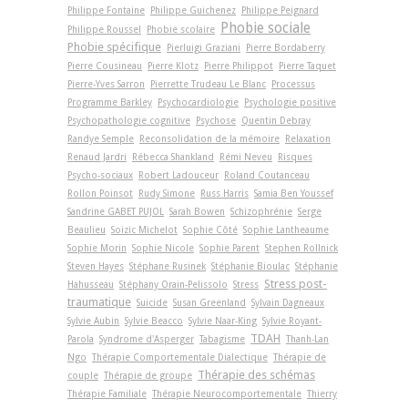
Philippe Fontaine
Philippe Guichenez
Philippe Peignard
Phobie sociale
Philippe Roussel
Phobie scolaire
Phobie spécifique
Pierluigi Graziani
Pierre Bordaberry
Pierre Cousineau
Pierre Klotz
Pierre Philippot
Pierre Taquet
Pierre-Yves Sarron
Pierrette Trudeau Le Blanc
Processus
Programme Barkley
Psychocardiologie
Psychologie positive
Psychopathologie cognitive
Psychose
Quentin Debray
Randye Semple
Reconsolidation de la mémoire
Relaxation
Renaud Jardri
Rébecca Shankland
Rémi Neveu
Risques
Psycho-sociaux
Robert Ladouceur
Roland Coutanceau
Rollon Poinsot
Rudy Simone
Russ Harris
Samia Ben Youssef
Sandrine GABET PUJOL
Sarah Bowen
Schizophrénie
Serge
Beaulieu
Soizic Michelot
Sophie Côté
Sophie Lantheaume
Sophie Morin
Sophie Nicole
Sophie Parent
Stephen Rollnick
Steven Hayes
Stéphane Rusinek
Stéphanie Bioulac
Stéphanie
Stress post-
Hahusseau
Stéphany Orain-Pelissolo
Stress
traumatique
Suicide
Susan Greenland
Sylvain Dagneaux
Sylvie Aubin
Sylvie Beacco
Sylvie Naar-King
Sylvie Royant-
TDAH
Parola
Syndrome d'Asperger
Tabagisme
Thanh-Lan
Ngo
Thérapie Comportementale Dialectique
Thérapie de
Thérapie des schémas
couple
Thérapie de groupe
Thérapie Familiale
Thérapie Neurocomportementale
Thierry