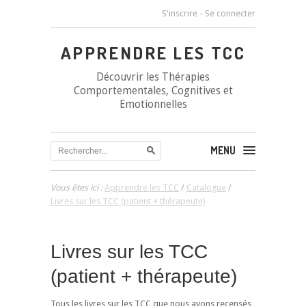
S'inscrire
-
Se connecter
APPRENDRE LES TCC
Découvrir les Thérapies
Comportementales, Cognitives et
Emotionnelles
MENU
Vous êtes ici :
Apprendre les TCC
/
Catalogue
/
Livres sur les TCC (patient + thérapeute)
Livres sur les TCC
(patient + thérapeute)
Tous les livres sur les TCC que nous avons recensés,