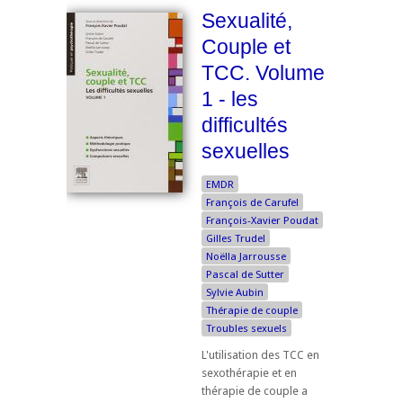
Sexualité,
Couple et
TCC. Volume
1 - les
difficultés
sexuelles
EMDR
François de Carufel
François-Xavier Poudat
Gilles Trudel
Noëlla Jarrousse
Pascal de Sutter
Sylvie Aubin
Thérapie de couple
Troubles sexuels
L'utilisation des TCC en
sexothérapie et en
thérapie de couple a