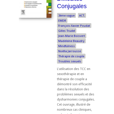
Conjugales
3ème vague
ACT.
EMDR
François-Xavier Poudat
Gilles Trudel
Jean-Marie Boisvert
Madeleine Beaudry
Mindfulness
Noëlla Jarrousse
Thérapie de couple
Troubles sexuels
L'utilisation des TCC en
sexothérapie et en
thérapie de couple a
démontré son efficacité
dans la résolution des
problèmes sexuels et des
dysharmonies conjugales.
Cet ouvrage, illustré de
nombreux cas cliniques,