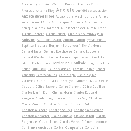
Cariou-Rognant
Anne-Victoire Rousselet
Annick Vincent
Anxiété
Anorexie
Antoine Bioy
Anxiété de séparation
Anxiété généralisée
Aquaphobie
Arachnophobie
Arnaud
Pictet
Arnoud Arntz
Art-Thérapie
Art-­mella
Attaques de
panique
Audrey Donatoni
Aurélia Schneider
Aurélie Crétin
Aurélie Docteur
Aurélie Fritsch
Aurore Sabouraud-Séguin
Autisme
Auto-compassion
Automutilation
Ayman Murad
Baptiste Brossard
Benjamin Schoendorff
Benoît Monié
Bernard Pascal
Bernard Rouchouse
Bernard Roucoule
Bernard Waysfeld
Bertrand Samuel-Lajeunesse
Bénédicte
Borderline
Boulimie
Litzler
Biofeedback
Brigitte Zellner
Burn-out
Keller
Caline Majdalani
Camille Cellier
Cancer
Cannabis
Cara Verdellen
Cardiologie
Cas cliniques
Catherine Blanchet
Catherine Meyer
Catherine Musa
Cécile
Coudert
Céline Baeyens
Céline Clément
Céline Douilliez
Charles Martin Krum
Charles Morin
Charles-Édouard
Rengade
Charly Cungi
Choden
Christian Gay
Christine
Mirabel-Sarron
Christine Padesky
Christine Rollard
Christophe André
Christophe Leys
Christopher Germer
Christopher Martell
Claude Arnaud
Claude Baudu
Claude
Berghmans
Claude Penet
Claudia Verret
Clément Lecomte
Cohérence cardiaque
Colère
Compassion
Conduite