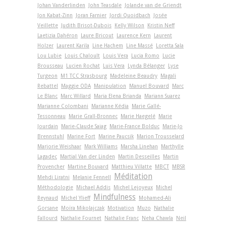
Johan Vanderlinden
John Teasdale
Jolande van de Griendt
Jon Kabat-Zinn
Joran Farnier
Jordi Quoidbach
Josée
Veillette
Judith Brisot-Dubois
Kelly Wilson
Kristin Neff
Laetizia Dahéron
Laure Bricout
Laurence Kern
Laurent
Holzer
Laurent Karila
Line Hachem
Line Massé
Loretta Sala
Lou Lubie
Louis Chaloult
Louis Vera
Lucia Romo
Lucie
Brousseau
Lucien Rochat
Luis Vera
Lynda Bélanger
Lyse
Turgeon
M1 TCC Strasbourg
Madeleine Beaudry
Magali
Rebattel
Maggie ODA
Manipulation
Manuel Bouvard
Marc
Le Blanc
Marc Willard
Maria Elena Brianda
Mariann Suarez
Marianne Colombani
Marianne Kédia
Marie Gallé-
Tessonneau
Marie Grall-Bronnec
Marie Haegelé
Marie
Jourdain
Marie-Claude Saiag
Marie-France Bolduc
Marie-Jo
Brennstuhl
Marine Fort
Marine Paucsik
Marion Trousselard
Marjorie Weishaar
Mark Williams
Marsha Linehan
Marthylle
Lagadec
Martial Van der Linden
Martin Desseilles
Martin
Provencher
Martine Bouvard
Matthieu Villatte
MBCT
MBSR
Méditation
Mehdi Liratni
Melanie Fennell
Méthodologie
Michael Addis
Michel Lejoyeux
Michel
Mindfulness
Reynaud
Michel Ylieff
Mohamed-Ali
Gorsane
Moïra Mikolajczak
Motivation
Muzo
Nathalie
Fallourd
Nathalie Fournet
Nathalie Franc
Neha Chawla
Neil