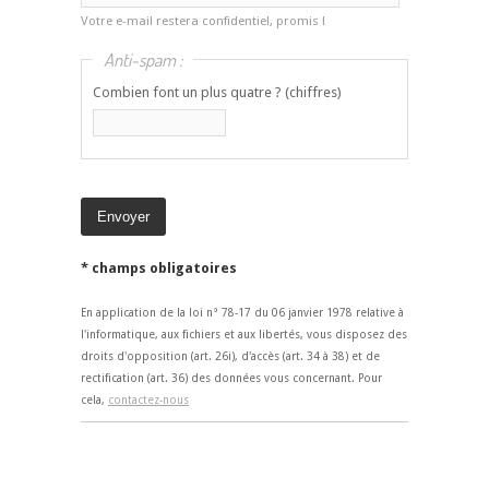
Votre e-mail restera confidentiel, promis !
Anti-spam :
Combien font un plus quatre ? (chiffres)
* champs obligatoires
En application de la loi n° 78-17 du 06 janvier 1978 relative à
l'informatique, aux fichiers et aux libertés, vous disposez des
droits d'opposition (art. 26i), d'accès (art. 34 à 38) et de
rectification (art. 36) des données vous concernant. Pour
cela,
contactez-nous