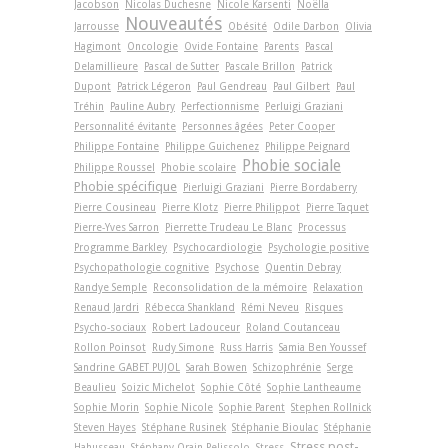
Jacobson
Nicolas Duchesne
Nicole Karsenti
Noëlla
Nouveautés
Jarrousse
Obésité
Odile Darbon
Olivia
Hagimont
Oncologie
Ovide Fontaine
Parents
Pascal
Delamillieure
Pascal de Sutter
Pascale Brillon
Patrick
Dupont
Patrick Légeron
Paul Gendreau
Paul Gilbert
Paul
Tréhin
Pauline Aubry
Perfectionnisme
Perluigi Graziani
Personnalité évitante
Personnes âgées
Peter Cooper
Philippe Fontaine
Philippe Guichenez
Philippe Peignard
Phobie sociale
Philippe Roussel
Phobie scolaire
Phobie spécifique
Pierluigi Graziani
Pierre Bordaberry
Pierre Cousineau
Pierre Klotz
Pierre Philippot
Pierre Taquet
Pierre-Yves Sarron
Pierrette Trudeau Le Blanc
Processus
Programme Barkley
Psychocardiologie
Psychologie positive
Psychopathologie cognitive
Psychose
Quentin Debray
Randye Semple
Reconsolidation de la mémoire
Relaxation
Renaud Jardri
Rébecca Shankland
Rémi Neveu
Risques
Psycho-sociaux
Robert Ladouceur
Roland Coutanceau
Rollon Poinsot
Rudy Simone
Russ Harris
Samia Ben Youssef
Sandrine GABET PUJOL
Sarah Bowen
Schizophrénie
Serge
Beaulieu
Soizic Michelot
Sophie Côté
Sophie Lantheaume
Sophie Morin
Sophie Nicole
Sophie Parent
Stephen Rollnick
Steven Hayes
Stéphane Rusinek
Stéphanie Bioulac
Stéphanie
Stress post-
Hahusseau
Stéphany Orain-Pelissolo
Stress