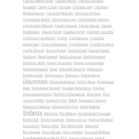
Charles Martin Krum
Charles Morin
Charles-Édouard
Rengade
Charly Cungi
Choden
Christian Gay
Christine
Mirabel-Sarron
Christine Padesky
Christine Rollard
Christophe André
Christophe Leys
Christopher Germer
Christopher Martell
Claude Arnaud
Claude Baudu
Claude
Berghmans
Claude Penet
Claudia Verret
Clément Lecomte
Cohérence cardiaque
Colère
Compassion
Conduite
antisociale
Crises d'angoisse
Cyclothymie
Cyrielle Richard
Cyrille Bouvet
Daniel Nollet
Daniel Siegel
Daniela Eraldi-
Gackiere
David Dewulf
David Gourion
David Kingdon
Delphine Nelis
Dennis Donovan
Dennis Greenberger
Dermatillomanie
Deuil
Déborah Ducasse
Déficience
Intellectuelle
Délinquance
Démence
Dépendance
Dépression
Désensibilisation
Didier Pleux
Dominique
Page
Dominique Servant
Douglas Turkington
Douleur
Dysmorphophobie
Echelles d'évaluation
Eline Snel
Elise
Ouvrier-Buffet
Elizabeth Yost
EMDR
Emmanuel Granier
Emmanuel Madieu
Emmanuelle Zech
Emna Ragama
Enfants
Entretien
Eric Willaye
Eryc Siobud Dorocant
Estelle Fall
Estelle Gauthier
Estime de soi
Evelyne Mollard
Exposition
Éliane Léger
Élie Hantouche
Fabienne
Boudreault
Fanny Bassan
Fibromyalgie
Firouzeh Mehran
Fondamentaux de la TCC
Francis Gheysen
Franck