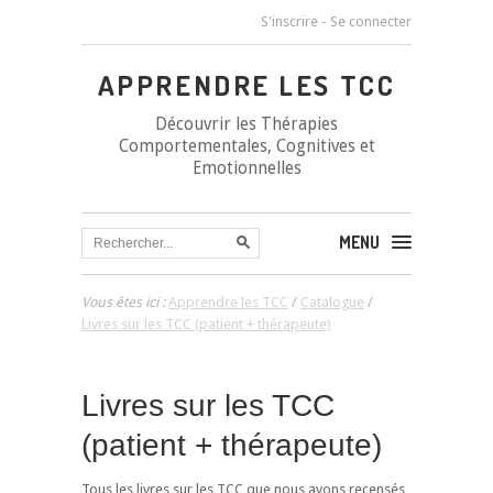
S'inscrire
-
Se connecter
APPRENDRE LES TCC
Découvrir les Thérapies
Comportementales, Cognitives et
Emotionnelles
MENU
Vous êtes ici :
Apprendre les TCC
/
Catalogue
/
Livres sur les TCC (patient + thérapeute)
Livres sur les TCC
(patient + thérapeute)
Tous les livres sur les TCC que nous avons recensés,