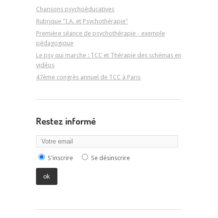
Chansons psychoéducatives
Rubrique "I.A. et Psychothérapie"
Première séance de psychothérapie - exemple
pédagogique
Le psy qui marche : TCC et Thérapie des schémas en
vidéos
47ème congrès annuel de TCC à Paris
Restez informé
S'inscrire
Se désinscrire