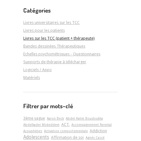
Catégories
Livres universitaires sur les TCC
Livres pour les patients
Livres sur les TCC (patient + thérapeute)
Bandes dessinées Thérapeutiques
Echelles psychométriques - Questionnaires
Supports de thérapie à télécharger
Logiciels / Apps
Matériels
Filtrer par mots-clé
3ème vague
Aaron Beck
Abdel Halim Boudoukha
ACT.
Abdelkader Mokeddem
Accompagnement Parental
Addiction
Acouphènes
Activation comportementale
Adolescents
Affirmation de soi
Agnès Cassé