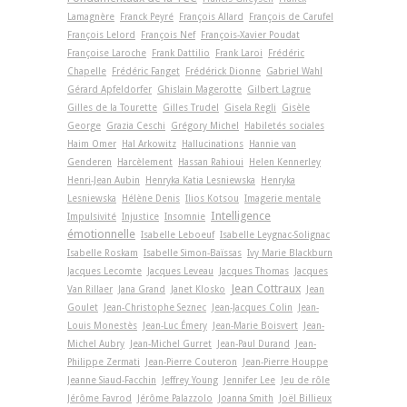
Lamagnère
Franck Peyré
François Allard
François de Carufel
François Lelord
François Nef
François-Xavier Poudat
Françoise Laroche
Frank Dattilio
Frank Laroi
Frédéric
Chapelle
Frédéric Fanget
Frédérick Dionne
Gabriel Wahl
Gérard Apfeldorfer
Ghislain Magerotte
Gilbert Lagrue
Gilles de la Tourette
Gilles Trudel
Gisela Regli
Gisèle
George
Grazia Ceschi
Grégory Michel
Habiletés sociales
Haim Omer
Hal Arkowitz
Hallucinations
Hannie van
Genderen
Harcèlement
Hassan Rahioui
Helen Kennerley
Henri-Jean Aubin
Henryka Katia Lesniewska
Henryka
Lesniewska
Hélène Denis
Ilios Kotsou
Imagerie mentale
Intelligence
Impulsivité
Injustice
Insomnie
émotionnelle
Isabelle Leboeuf
Isabelle Leygnac-Solignac
Isabelle Roskam
Isabelle Simon-Baïssas
Ivy Marie Blackburn
Jacques Lecomte
Jacques Leveau
Jacques Thomas
Jacques
Jean Cottraux
Van Rillaer
Jana Grand
Janet Klosko
Jean
Goulet
Jean-Christophe Seznec
Jean-Jacques Colin
Jean-
Louis Monestès
Jean-Luc Émery
Jean-Marie Boisvert
Jean-
Michel Aubry
Jean-Michel Gurret
Jean-Paul Durand
Jean-
Philippe Zermati
Jean-Pierre Couteron
Jean-Pierre Houppe
Jeanne Siaud-Facchin
Jeffrey Young
Jennifer Lee
Jeu de rôle
Jérôme Favrod
Jérôme Palazzolo
Joanna Smith
Joël Billieux