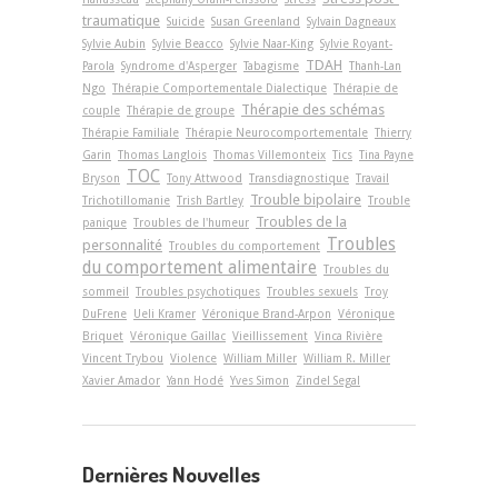
traumatique
Suicide
Susan Greenland
Sylvain Dagneaux
Sylvie Aubin
Sylvie Beacco
Sylvie Naar-King
Sylvie Royant-
TDAH
Parola
Syndrome d'Asperger
Tabagisme
Thanh-Lan
Ngo
Thérapie Comportementale Dialectique
Thérapie de
Thérapie des schémas
couple
Thérapie de groupe
Thérapie Familiale
Thérapie Neurocomportementale
Thierry
Garin
Thomas Langlois
Thomas Villemonteix
Tics
Tina Payne
TOC
Bryson
Tony Attwood
Transdiagnostique
Travail
Trouble bipolaire
Trichotillomanie
Trish Bartley
Trouble
Troubles de la
panique
Troubles de l'humeur
Troubles
personnalité
Troubles du comportement
du comportement alimentaire
Troubles du
sommeil
Troubles psychotiques
Troubles sexuels
Troy
DuFrene
Ueli Kramer
Véronique Brand-Arpon
Véronique
Briquet
Véronique Gaillac
Vieillissement
Vinca Rivière
Vincent Trybou
Violence
William Miller
William R. Miller
Xavier Amador
Yann Hodé
Yves Simon
Zindel Segal
Dernières Nouvelles