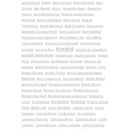
Agoraphobie
Aidant
Alain Perroud
Alain Sauteraud
Alain
Tortosa
Alan Marlatt
Alcool
Alexandra Meert
Alexandre
Heeren
Alix Lefief-Delcourt
Alliance thérapeutique
Alzheimer
Amaria Baghdadli
Anaël Assier
Andrew
Christensen
André Marchand
André Quaderi
Anna Llenas
Annabelle Godeau-Pernet
Anne Gramond
Anne MARREZ
Anne-Françoise Chaperon
Anne-Hélène Clair
Anne-Marie
Cariou-Rognant
Anne-Victoire Rousselet
Annick Vincent
Anxiété
Anorexie
Antoine Bioy
Anxiété de séparation
Anxiété généralisée
Aquaphobie
Arachnophobie
Arnaud
Pictet
Arnoud Arntz
Art-Thérapie
Art-­mella
Attaques de
panique
Audrey Donatoni
Aurélia Schneider
Aurélie Crétin
Aurélie Docteur
Aurélie Fritsch
Aurore Sabouraud-Séguin
Autisme
Auto-compassion
Automutilation
Ayman Murad
Baptiste Brossard
Benjamin Schoendorff
Benoît Monié
Bernard Pascal
Bernard Rouchouse
Bernard Roucoule
Bernard Waysfeld
Bertrand Samuel-Lajeunesse
Bénédicte
Borderline
Boulimie
Litzler
Biofeedback
Brigitte Zellner
Burn-out
Keller
Caline Majdalani
Camille Cellier
Cancer
Cannabis
Cara Verdellen
Cardiologie
Cas cliniques
Catherine Blanchet
Catherine Meyer
Catherine Musa
Cécile
Coudert
Céline Baeyens
Céline Clément
Céline Douilliez