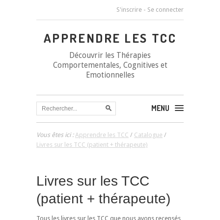
S'inscrire
-
Se connecter
APPRENDRE LES TCC
Découvrir les Thérapies
Comportementales, Cognitives et
Emotionnelles
MENU
Vous êtes ici :
Apprendre les TCC
/
Catalogue
/
Livres sur les TCC (patient + thérapeute)
Livres sur les TCC
(patient + thérapeute)
Tous les livres sur les TCC que nous avons recensés,