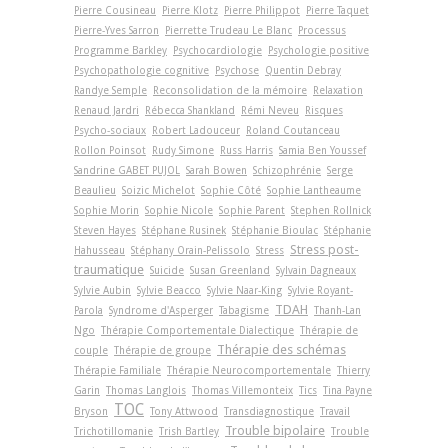
Pierre Cousineau
Pierre Klotz
Pierre Philippot
Pierre Taquet
Pierre-Yves Sarron
Pierrette Trudeau Le Blanc
Processus
Programme Barkley
Psychocardiologie
Psychologie positive
Psychopathologie cognitive
Psychose
Quentin Debray
Randye Semple
Reconsolidation de la mémoire
Relaxation
Renaud Jardri
Rébecca Shankland
Rémi Neveu
Risques
Psycho-sociaux
Robert Ladouceur
Roland Coutanceau
Rollon Poinsot
Rudy Simone
Russ Harris
Samia Ben Youssef
Sandrine GABET PUJOL
Sarah Bowen
Schizophrénie
Serge
Beaulieu
Soizic Michelot
Sophie Côté
Sophie Lantheaume
Sophie Morin
Sophie Nicole
Sophie Parent
Stephen Rollnick
Steven Hayes
Stéphane Rusinek
Stéphanie Bioulac
Stéphanie
Stress post-
Hahusseau
Stéphany Orain-Pelissolo
Stress
traumatique
Suicide
Susan Greenland
Sylvain Dagneaux
Sylvie Aubin
Sylvie Beacco
Sylvie Naar-King
Sylvie Royant-
TDAH
Parola
Syndrome d'Asperger
Tabagisme
Thanh-Lan
Ngo
Thérapie Comportementale Dialectique
Thérapie de
Thérapie des schémas
couple
Thérapie de groupe
Thérapie Familiale
Thérapie Neurocomportementale
Thierry
Garin
Thomas Langlois
Thomas Villemonteix
Tics
Tina Payne
TOC
Bryson
Tony Attwood
Transdiagnostique
Travail
Trouble bipolaire
Trichotillomanie
Trish Bartley
Trouble