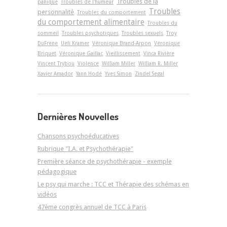
Troubles de la
panique
Troubles de l'humeur
Troubles
personnalité
Troubles du comportement
du comportement alimentaire
Troubles du
sommeil
Troubles psychotiques
Troubles sexuels
Troy
DuFrene
Ueli Kramer
Véronique Brand-Arpon
Véronique
Briquet
Véronique Gaillac
Vieillissement
Vinca Rivière
Vincent Trybou
Violence
William Miller
William R. Miller
Xavier Amador
Yann Hodé
Yves Simon
Zindel Segal
Dernières Nouvelles
Chansons psychoéducatives
Rubrique "I.A. et Psychothérapie"
Première séance de psychothérapie - exemple
pédagogique
Le psy qui marche : TCC et Thérapie des schémas en
vidéos
47ème congrès annuel de TCC à Paris