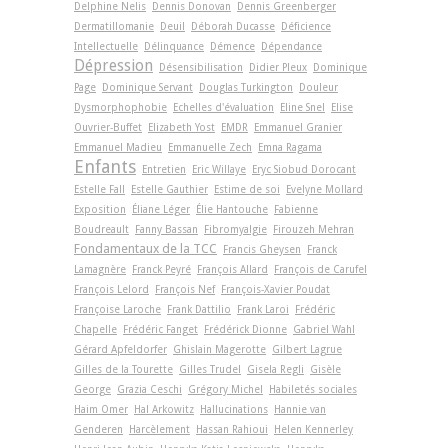
Delphine Nelis
Dennis Donovan
Dennis Greenberger
Dermatillomanie
Deuil
Déborah Ducasse
Déficience
Intellectuelle
Délinquance
Démence
Dépendance
Dépression
Désensibilisation
Didier Pleux
Dominique
Page
Dominique Servant
Douglas Turkington
Douleur
Dysmorphophobie
Echelles d'évaluation
Eline Snel
Elise
Ouvrier-Buffet
Elizabeth Yost
EMDR
Emmanuel Granier
Emmanuel Madieu
Emmanuelle Zech
Emna Ragama
Enfants
Entretien
Eric Willaye
Eryc Siobud Dorocant
Estelle Fall
Estelle Gauthier
Estime de soi
Evelyne Mollard
Exposition
Éliane Léger
Élie Hantouche
Fabienne
Boudreault
Fanny Bassan
Fibromyalgie
Firouzeh Mehran
Fondamentaux de la TCC
Francis Gheysen
Franck
Lamagnère
Franck Peyré
François Allard
François de Carufel
François Lelord
François Nef
François-Xavier Poudat
Françoise Laroche
Frank Dattilio
Frank Laroi
Frédéric
Chapelle
Frédéric Fanget
Frédérick Dionne
Gabriel Wahl
Gérard Apfeldorfer
Ghislain Magerotte
Gilbert Lagrue
Gilles de la Tourette
Gilles Trudel
Gisela Regli
Gisèle
George
Grazia Ceschi
Grégory Michel
Habiletés sociales
Haim Omer
Hal Arkowitz
Hallucinations
Hannie van
Genderen
Harcèlement
Hassan Rahioui
Helen Kennerley