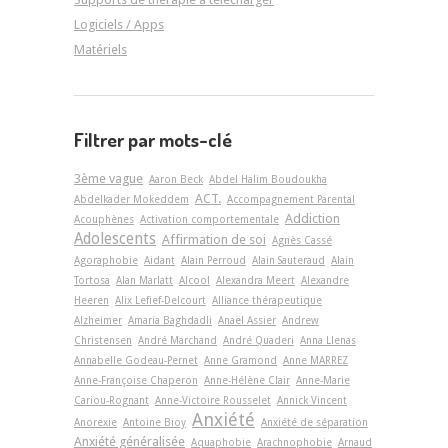
Logiciels / Apps
Matériels
Filtrer par mots-clé
3ème vague
Aaron Beck
Abdel Halim Boudoukha
ACT.
Abdelkader Mokeddem
Accompagnement Parental
Addiction
Acouphènes
Activation comportementale
Adolescents
Affirmation de soi
Agnès Cassé
Agoraphobie
Aidant
Alain Perroud
Alain Sauteraud
Alain
Tortosa
Alan Marlatt
Alcool
Alexandra Meert
Alexandre
Heeren
Alix Lefief-Delcourt
Alliance thérapeutique
Alzheimer
Amaria Baghdadli
Anaël Assier
Andrew
Christensen
André Marchand
André Quaderi
Anna Llenas
Annabelle Godeau-Pernet
Anne Gramond
Anne MARREZ
Anne-Françoise Chaperon
Anne-Hélène Clair
Anne-Marie
Cariou-Rognant
Anne-Victoire Rousselet
Annick Vincent
Anxiété
Anorexie
Antoine Bioy
Anxiété de séparation
Anxiété généralisée
Aquaphobie
Arachnophobie
Arnaud