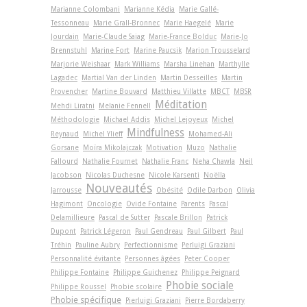
Marianne Colombani
Marianne Kédia
Marie Gallé-
Tessonneau
Marie Grall-Bronnec
Marie Haegelé
Marie
Jourdain
Marie-Claude Saiag
Marie-France Bolduc
Marie-Jo
Brennstuhl
Marine Fort
Marine Paucsik
Marion Trousselard
Marjorie Weishaar
Mark Williams
Marsha Linehan
Marthylle
Lagadec
Martial Van der Linden
Martin Desseilles
Martin
Provencher
Martine Bouvard
Matthieu Villatte
MBCT
MBSR
Méditation
Mehdi Liratni
Melanie Fennell
Méthodologie
Michael Addis
Michel Lejoyeux
Michel
Mindfulness
Reynaud
Michel Ylieff
Mohamed-Ali
Gorsane
Moïra Mikolajczak
Motivation
Muzo
Nathalie
Fallourd
Nathalie Fournet
Nathalie Franc
Neha Chawla
Neil
Jacobson
Nicolas Duchesne
Nicole Karsenti
Noëlla
Nouveautés
Jarrousse
Obésité
Odile Darbon
Olivia
Hagimont
Oncologie
Ovide Fontaine
Parents
Pascal
Delamillieure
Pascal de Sutter
Pascale Brillon
Patrick
Dupont
Patrick Légeron
Paul Gendreau
Paul Gilbert
Paul
Tréhin
Pauline Aubry
Perfectionnisme
Perluigi Graziani
Personnalité évitante
Personnes âgées
Peter Cooper
Philippe Fontaine
Philippe Guichenez
Philippe Peignard
Phobie sociale
Philippe Roussel
Phobie scolaire
Phobie spécifique
Pierluigi Graziani
Pierre Bordaberry