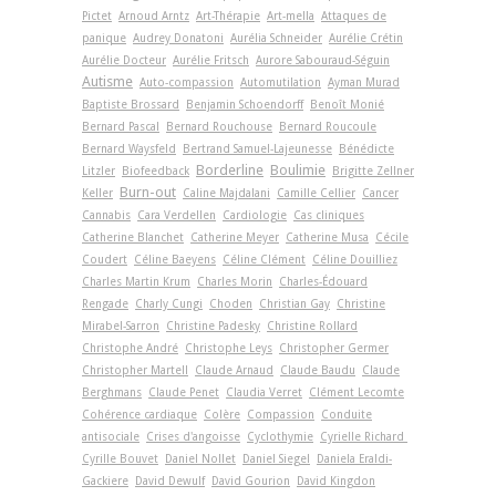
Pictet
Arnoud Arntz
Art-Thérapie
Art-­mella
Attaques de
panique
Audrey Donatoni
Aurélia Schneider
Aurélie Crétin
Aurélie Docteur
Aurélie Fritsch
Aurore Sabouraud-Séguin
Autisme
Auto-compassion
Automutilation
Ayman Murad
Baptiste Brossard
Benjamin Schoendorff
Benoît Monié
Bernard Pascal
Bernard Rouchouse
Bernard Roucoule
Bernard Waysfeld
Bertrand Samuel-Lajeunesse
Bénédicte
Borderline
Boulimie
Litzler
Biofeedback
Brigitte Zellner
Burn-out
Keller
Caline Majdalani
Camille Cellier
Cancer
Cannabis
Cara Verdellen
Cardiologie
Cas cliniques
Catherine Blanchet
Catherine Meyer
Catherine Musa
Cécile
Coudert
Céline Baeyens
Céline Clément
Céline Douilliez
Charles Martin Krum
Charles Morin
Charles-Édouard
Rengade
Charly Cungi
Choden
Christian Gay
Christine
Mirabel-Sarron
Christine Padesky
Christine Rollard
Christophe André
Christophe Leys
Christopher Germer
Christopher Martell
Claude Arnaud
Claude Baudu
Claude
Berghmans
Claude Penet
Claudia Verret
Clément Lecomte
Cohérence cardiaque
Colère
Compassion
Conduite
antisociale
Crises d'angoisse
Cyclothymie
Cyrielle Richard
Cyrille Bouvet
Daniel Nollet
Daniel Siegel
Daniela Eraldi-
Gackiere
David Dewulf
David Gourion
David Kingdon