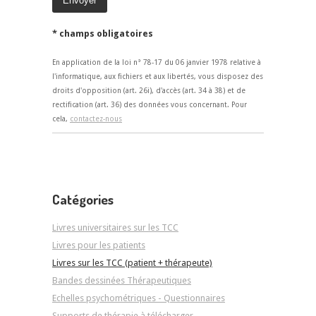
* champs obligatoires
En application de la loi n° 78-17 du 06 janvier 1978 relative à
l'informatique, aux fichiers et aux libertés, vous disposez des
droits d'opposition (art. 26i), d'accès (art. 34 à 38) et de
rectification (art. 36) des données vous concernant. Pour
cela,
contactez-nous
Catégories
Livres universitaires sur les TCC
Livres pour les patients
Livres sur les TCC (patient + thérapeute)
Bandes dessinées Thérapeutiques
Echelles psychométriques - Questionnaires
Supports de thérapie à télécharger