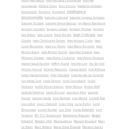
Henri-Jean Aubin
Henryka Katia Lesniewska
Henryka
Lesniewska
Hélène Denis
Ilios Kotsou
Imagerie mentale
Intelligence
Impulsivité
Injustice
Insomnie
émotionnelle
Isabelle Leboeuf
Isabelle Leygnac-Solignac
Isabelle Roskam
Isabelle Simon-Baïssas
Ivy Marie Blackburn
Jacques Lecomte
Jacques Leveau
Jacques Thomas
Jacques
Jean Cottraux
Van Rillaer
Jana Grand
Janet Klosko
Jean
Goulet
Jean-Christophe Seznec
Jean-Jacques Colin
Jean-
Louis Monestès
Jean-Luc Émery
Jean-Marie Boisvert
Jean-
Michel Aubry
Jean-Michel Gurret
Jean-Paul Durand
Jean-
Philippe Zermati
Jean-Pierre Couteron
Jean-Pierre Houppe
Jeanne Siaud-Facchin
Jeffrey Young
Jennifer Lee
Jeu de rôle
Jérôme Favrod
Jérôme Palazzolo
Joanna Smith
Joël Billieux
Johan Vanderlinden
John Teasdale
Jolande van de Griendt
Jon Kabat-Zinn
Joran Farnier
Jordi Quoidbach
Josée
Veillette
Judith Brisot-Dubois
Kelly Wilson
Kristin Neff
Laetizia Dahéron
Laure Bricout
Laurence Kern
Laurent
Holzer
Laurent Karila
Line Hachem
Line Massé
Loretta Sala
Lou Lubie
Louis Chaloult
Louis Vera
Lucia Romo
Lucie
Brousseau
Lucien Rochat
Luis Vera
Lynda Bélanger
Lyse
Turgeon
M1 TCC Strasbourg
Madeleine Beaudry
Magali
Rebattel
Maggie ODA
Manipulation
Manuel Bouvard
Marc
Le Blanc
Marc Willard
Maria Elena Brianda
Mariann Suarez