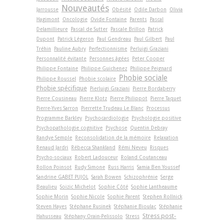
Nouveautés
Jarrousse
Obésité
Odile Darbon
Olivia
Hagimont
Oncologie
Ovide Fontaine
Parents
Pascal
Delamillieure
Pascal de Sutter
Pascale Brillon
Patrick
Dupont
Patrick Légeron
Paul Gendreau
Paul Gilbert
Paul
Tréhin
Pauline Aubry
Perfectionnisme
Perluigi Graziani
Personnalité évitante
Personnes âgées
Peter Cooper
Philippe Fontaine
Philippe Guichenez
Philippe Peignard
Phobie sociale
Philippe Roussel
Phobie scolaire
Phobie spécifique
Pierluigi Graziani
Pierre Bordaberry
Pierre Cousineau
Pierre Klotz
Pierre Philippot
Pierre Taquet
Pierre-Yves Sarron
Pierrette Trudeau Le Blanc
Processus
Programme Barkley
Psychocardiologie
Psychologie positive
Psychopathologie cognitive
Psychose
Quentin Debray
Randye Semple
Reconsolidation de la mémoire
Relaxation
Renaud Jardri
Rébecca Shankland
Rémi Neveu
Risques
Psycho-sociaux
Robert Ladouceur
Roland Coutanceau
Rollon Poinsot
Rudy Simone
Russ Harris
Samia Ben Youssef
Sandrine GABET PUJOL
Sarah Bowen
Schizophrénie
Serge
Beaulieu
Soizic Michelot
Sophie Côté
Sophie Lantheaume
Sophie Morin
Sophie Nicole
Sophie Parent
Stephen Rollnick
Steven Hayes
Stéphane Rusinek
Stéphanie Bioulac
Stéphanie
Stress post-
Hahusseau
Stéphany Orain-Pelissolo
Stress