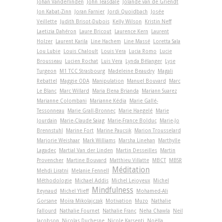
Johan Vanderlinden
John Teasdale
Jolande van de Griendt
Jon Kabat-Zinn
Joran Farnier
Jordi Quoidbach
Josée
Veillette
Judith Brisot-Dubois
Kelly Wilson
Kristin Neff
Laetizia Dahéron
Laure Bricout
Laurence Kern
Laurent
Holzer
Laurent Karila
Line Hachem
Line Massé
Loretta Sala
Lou Lubie
Louis Chaloult
Louis Vera
Lucia Romo
Lucie
Brousseau
Lucien Rochat
Luis Vera
Lynda Bélanger
Lyse
Turgeon
M1 TCC Strasbourg
Madeleine Beaudry
Magali
Rebattel
Maggie ODA
Manipulation
Manuel Bouvard
Marc
Le Blanc
Marc Willard
Maria Elena Brianda
Mariann Suarez
Marianne Colombani
Marianne Kédia
Marie Gallé-
Tessonneau
Marie Grall-Bronnec
Marie Haegelé
Marie
Jourdain
Marie-Claude Saiag
Marie-France Bolduc
Marie-Jo
Brennstuhl
Marine Fort
Marine Paucsik
Marion Trousselard
Marjorie Weishaar
Mark Williams
Marsha Linehan
Marthylle
Lagadec
Martial Van der Linden
Martin Desseilles
Martin
Provencher
Martine Bouvard
Matthieu Villatte
MBCT
MBSR
Méditation
Mehdi Liratni
Melanie Fennell
Méthodologie
Michael Addis
Michel Lejoyeux
Michel
Mindfulness
Reynaud
Michel Ylieff
Mohamed-Ali
Gorsane
Moïra Mikolajczak
Motivation
Muzo
Nathalie
Fallourd
Nathalie Fournet
Nathalie Franc
Neha Chawla
Neil
Jacobson
Nicolas Duchesne
Nicole Karsenti
Noëlla