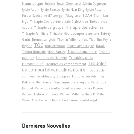
traumatique
Suicide
Susan Greenland
Sylvain Dagneaux
Sylvie Aubin
Sylvie Beacco
Sylvie Naar-King
Sylvie Royant-
TDAH
Parola
Syndrome d'Asperger
Tabagisme
Thanh-Lan
Ngo
Thérapie Comportementale Dialectique
Thérapie de
Thérapie des schémas
couple
Thérapie de groupe
Thérapie Familiale
Thérapie Neurocomportementale
Thierry
Garin
Thomas Langlois
Thomas Villemonteix
Tics
Tina Payne
TOC
Bryson
Tony Attwood
Transdiagnostique
Travail
Trouble bipolaire
Trichotillomanie
Trish Bartley
Trouble
Troubles de la
panique
Troubles de l'humeur
Troubles
personnalité
Troubles du comportement
du comportement alimentaire
Troubles du
sommeil
Troubles psychotiques
Troubles sexuels
Troy
DuFrene
Ueli Kramer
Véronique Brand-Arpon
Véronique
Briquet
Véronique Gaillac
Vieillissement
Vinca Rivière
Vincent Trybou
Violence
William Miller
William R. Miller
Xavier Amador
Yann Hodé
Yves Simon
Zindel Segal
Dernières Nouvelles