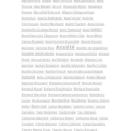
Agoraphobie
Aidant
Alain Perroud
Alain Sauteraud
Alain
Tortosa
Alan Marlatt
Alcool
Alexandra Meert
Alexandre
Heeren
Alix Lefief-Delcourt
Alliance thérapeutique
Alzheimer
Amaria Baghdadli
Anaël Assier
Andrew
Christensen
André Marchand
André Quaderi
Anna Llenas
Annabelle Godeau-Pernet
Anne Gramond
Anne MARREZ
Anne-Françoise Chaperon
Anne-Hélène Clair
Anne-Marie
Cariou-Rognant
Anne-Victoire Rousselet
Annick Vincent
Anxiété
Anorexie
Antoine Bioy
Anxiété de séparation
Anxiété généralisée
Aquaphobie
Arachnophobie
Arnaud
Pictet
Arnoud Arntz
Art-Thérapie
Art-­mella
Attaques de
panique
Audrey Donatoni
Aurélia Schneider
Aurélie Crétin
Aurélie Docteur
Aurélie Fritsch
Aurore Sabouraud-Séguin
Autisme
Auto-compassion
Automutilation
Ayman Murad
Baptiste Brossard
Benjamin Schoendorff
Benoît Monié
Bernard Pascal
Bernard Rouchouse
Bernard Roucoule
Bernard Waysfeld
Bertrand Samuel-Lajeunesse
Bénédicte
Borderline
Boulimie
Litzler
Biofeedback
Brigitte Zellner
Burn-out
Keller
Caline Majdalani
Camille Cellier
Cancer
Cannabis
Cara Verdellen
Cardiologie
Cas cliniques
Catherine Blanchet
Catherine Meyer
Catherine Musa
Cécile
Coudert
Céline Baeyens
Céline Clément
Céline Douilliez
Charles Martin Krum
Charles Morin
Charles-Édouard