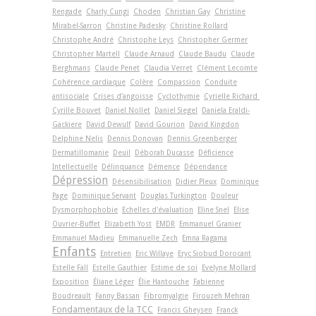
Rengade
Charly Cungi
Choden
Christian Gay
Christine
Mirabel-Sarron
Christine Padesky
Christine Rollard
Christophe André
Christophe Leys
Christopher Germer
Christopher Martell
Claude Arnaud
Claude Baudu
Claude
Berghmans
Claude Penet
Claudia Verret
Clément Lecomte
Cohérence cardiaque
Colère
Compassion
Conduite
antisociale
Crises d'angoisse
Cyclothymie
Cyrielle Richard
Cyrille Bouvet
Daniel Nollet
Daniel Siegel
Daniela Eraldi-
Gackiere
David Dewulf
David Gourion
David Kingdon
Delphine Nelis
Dennis Donovan
Dennis Greenberger
Dermatillomanie
Deuil
Déborah Ducasse
Déficience
Intellectuelle
Délinquance
Démence
Dépendance
Dépression
Désensibilisation
Didier Pleux
Dominique
Page
Dominique Servant
Douglas Turkington
Douleur
Dysmorphophobie
Echelles d'évaluation
Eline Snel
Elise
Ouvrier-Buffet
Elizabeth Yost
EMDR
Emmanuel Granier
Emmanuel Madieu
Emmanuelle Zech
Emna Ragama
Enfants
Entretien
Eric Willaye
Eryc Siobud Dorocant
Estelle Fall
Estelle Gauthier
Estime de soi
Evelyne Mollard
Exposition
Éliane Léger
Élie Hantouche
Fabienne
Boudreault
Fanny Bassan
Fibromyalgie
Firouzeh Mehran
Fondamentaux de la TCC
Francis Gheysen
Franck