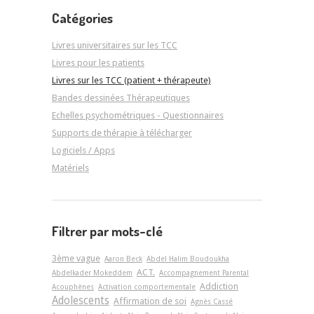
Catégories
Livres universitaires sur les TCC
Livres pour les patients
Livres sur les TCC (patient + thérapeute)
Bandes dessinées Thérapeutiques
Echelles psychométriques - Questionnaires
Supports de thérapie à télécharger
Logiciels / Apps
Matériels
Filtrer par mots-clé
3ème vague
Aaron Beck
Abdel Halim Boudoukha
ACT.
Abdelkader Mokeddem
Accompagnement Parental
Addiction
Acouphènes
Activation comportementale
Adolescents
Affirmation de soi
Agnès Cassé