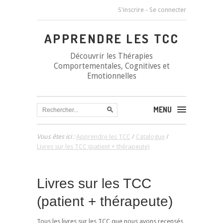
S'inscrire
-
Se connecter
APPRENDRE LES TCC
Découvrir les Thérapies
Comportementales, Cognitives et
Emotionnelles
MENU
Vous êtes ici :
Apprendre les TCC
/
Catalogue
/
Livres sur les TCC (patient + thérapeute)
Livres sur les TCC
(patient + thérapeute)
Tous les livres sur les TCC que nous avons recensés,