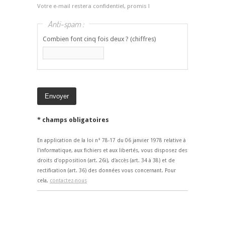
Votre e-mail restera confidentiel, promis !
Anti-spam :
Combien font cinq fois deux ? (chiffres)
* champs obligatoires
En application de la loi n° 78-17 du 06 janvier 1978 relative à
l'informatique, aux fichiers et aux libertés, vous disposez des
droits d'opposition (art. 26i), d'accès (art. 34 à 38) et de
rectification (art. 36) des données vous concernant. Pour
cela,
contactez-nous