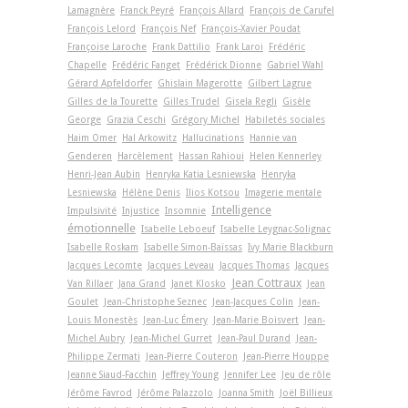
Lamagnère
Franck Peyré
François Allard
François de Carufel
François Lelord
François Nef
François-Xavier Poudat
Françoise Laroche
Frank Dattilio
Frank Laroi
Frédéric
Chapelle
Frédéric Fanget
Frédérick Dionne
Gabriel Wahl
Gérard Apfeldorfer
Ghislain Magerotte
Gilbert Lagrue
Gilles de la Tourette
Gilles Trudel
Gisela Regli
Gisèle
George
Grazia Ceschi
Grégory Michel
Habiletés sociales
Haim Omer
Hal Arkowitz
Hallucinations
Hannie van
Genderen
Harcèlement
Hassan Rahioui
Helen Kennerley
Henri-Jean Aubin
Henryka Katia Lesniewska
Henryka
Lesniewska
Hélène Denis
Ilios Kotsou
Imagerie mentale
Intelligence
Impulsivité
Injustice
Insomnie
émotionnelle
Isabelle Leboeuf
Isabelle Leygnac-Solignac
Isabelle Roskam
Isabelle Simon-Baïssas
Ivy Marie Blackburn
Jacques Lecomte
Jacques Leveau
Jacques Thomas
Jacques
Jean Cottraux
Van Rillaer
Jana Grand
Janet Klosko
Jean
Goulet
Jean-Christophe Seznec
Jean-Jacques Colin
Jean-
Louis Monestès
Jean-Luc Émery
Jean-Marie Boisvert
Jean-
Michel Aubry
Jean-Michel Gurret
Jean-Paul Durand
Jean-
Philippe Zermati
Jean-Pierre Couteron
Jean-Pierre Houppe
Jeanne Siaud-Facchin
Jeffrey Young
Jennifer Lee
Jeu de rôle
Jérôme Favrod
Jérôme Palazzolo
Joanna Smith
Joël Billieux