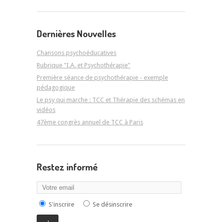
Dernières Nouvelles
Chansons psychoéducatives
Rubrique "I.A. et Psychothérapie"
Première séance de psychothérapie - exemple
pédagogique
Le psy qui marche : TCC et Thérapie des schémas en
vidéos
47ème congrès annuel de TCC à Paris
Restez informé
S'inscrire
Se désinscrire