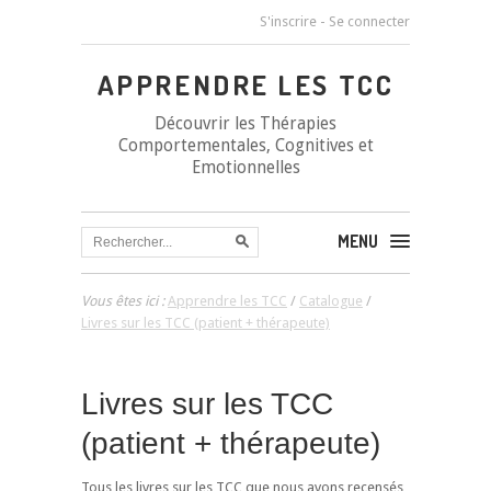
S'inscrire
-
Se connecter
APPRENDRE LES TCC
Découvrir les Thérapies
Comportementales, Cognitives et
Emotionnelles
MENU
Vous êtes ici :
Apprendre les TCC
/
Catalogue
/
Livres sur les TCC (patient + thérapeute)
Livres sur les TCC
(patient + thérapeute)
Tous les livres sur les TCC que nous avons recensés,