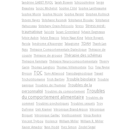
Sandrine GABET PUJOL
Sarah Bowen
Schizophrénie
Serge
Beaulieu
Soizic Michelot
Sophie Côté
Sophie Lantheaume
Sophie Morin
Sophie Nicole
Sophie Parent
Stephen Rollnick
Steven Hayes
Stéphane Rusinek
Stéphanie Bioulac
Stéphanie
Stress post-
Hahusseau
Stéphany Orain-Pelissolo
Stress
traumatique
Suicide
Susan Greenland
Sylvain Dagneaux
Sylvie Aubin
Sylvie Beacco
Sylvie Naar-King
Sylvie Royant-
TDAH
Parola
Syndrome d'Asperger
Tabagisme
Thanh-Lan
Ngo
Thérapie Comportementale Dialectique
Thérapie de
Thérapie des schémas
couple
Thérapie de groupe
Thérapie Familiale
Thérapie Neurocomportementale
Thierry
Garin
Thomas Langlois
Thomas Villemonteix
Tics
Tina Payne
TOC
Bryson
Tony Attwood
Transdiagnostique
Travail
Trouble bipolaire
Trichotillomanie
Trish Bartley
Trouble
Troubles de la
panique
Troubles de l'humeur
Troubles
personnalité
Troubles du comportement
du comportement alimentaire
Troubles du
sommeil
Troubles psychotiques
Troubles sexuels
Troy
DuFrene
Ueli Kramer
Véronique Brand-Arpon
Véronique
Briquet
Véronique Gaillac
Vieillissement
Vinca Rivière
Vincent Trybou
Violence
William Miller
William R. Miller
Xavier Amador
Yann Hodé
Yves Simon
Zindel Segal