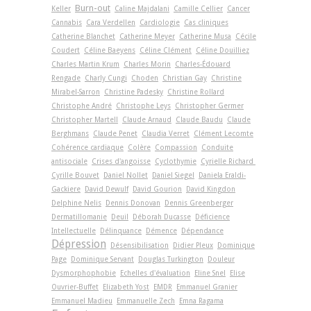
Burn-out
Keller
Caline Majdalani
Camille Cellier
Cancer
Cannabis
Cara Verdellen
Cardiologie
Cas cliniques
Catherine Blanchet
Catherine Meyer
Catherine Musa
Cécile
Coudert
Céline Baeyens
Céline Clément
Céline Douilliez
Charles Martin Krum
Charles Morin
Charles-Édouard
Rengade
Charly Cungi
Choden
Christian Gay
Christine
Mirabel-Sarron
Christine Padesky
Christine Rollard
Christophe André
Christophe Leys
Christopher Germer
Christopher Martell
Claude Arnaud
Claude Baudu
Claude
Berghmans
Claude Penet
Claudia Verret
Clément Lecomte
Cohérence cardiaque
Colère
Compassion
Conduite
antisociale
Crises d'angoisse
Cyclothymie
Cyrielle Richard
Cyrille Bouvet
Daniel Nollet
Daniel Siegel
Daniela Eraldi-
Gackiere
David Dewulf
David Gourion
David Kingdon
Delphine Nelis
Dennis Donovan
Dennis Greenberger
Dermatillomanie
Deuil
Déborah Ducasse
Déficience
Intellectuelle
Délinquance
Démence
Dépendance
Dépression
Désensibilisation
Didier Pleux
Dominique
Page
Dominique Servant
Douglas Turkington
Douleur
Dysmorphophobie
Echelles d'évaluation
Eline Snel
Elise
Ouvrier-Buffet
Elizabeth Yost
EMDR
Emmanuel Granier
Emmanuel Madieu
Emmanuelle Zech
Emna Ragama