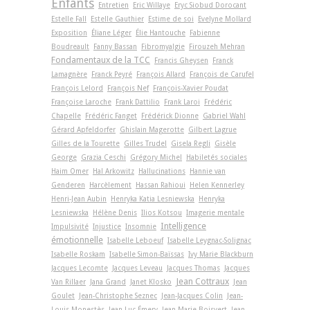
Enfants
Entretien
Eric Willaye
Eryc Siobud Dorocant
Estelle Fall
Estelle Gauthier
Estime de soi
Evelyne Mollard
Exposition
Éliane Léger
Élie Hantouche
Fabienne
Boudreault
Fanny Bassan
Fibromyalgie
Firouzeh Mehran
Fondamentaux de la TCC
Francis Gheysen
Franck
Lamagnère
Franck Peyré
François Allard
François de Carufel
François Lelord
François Nef
François-Xavier Poudat
Françoise Laroche
Frank Dattilio
Frank Laroi
Frédéric
Chapelle
Frédéric Fanget
Frédérick Dionne
Gabriel Wahl
Gérard Apfeldorfer
Ghislain Magerotte
Gilbert Lagrue
Gilles de la Tourette
Gilles Trudel
Gisela Regli
Gisèle
George
Grazia Ceschi
Grégory Michel
Habiletés sociales
Haim Omer
Hal Arkowitz
Hallucinations
Hannie van
Genderen
Harcèlement
Hassan Rahioui
Helen Kennerley
Henri-Jean Aubin
Henryka Katia Lesniewska
Henryka
Lesniewska
Hélène Denis
Ilios Kotsou
Imagerie mentale
Intelligence
Impulsivité
Injustice
Insomnie
émotionnelle
Isabelle Leboeuf
Isabelle Leygnac-Solignac
Isabelle Roskam
Isabelle Simon-Baïssas
Ivy Marie Blackburn
Jacques Lecomte
Jacques Leveau
Jacques Thomas
Jacques
Jean Cottraux
Van Rillaer
Jana Grand
Janet Klosko
Jean
Goulet
Jean-Christophe Seznec
Jean-Jacques Colin
Jean-
Louis Monestès
Jean-Luc Émery
Jean-Marie Boisvert
Jean-