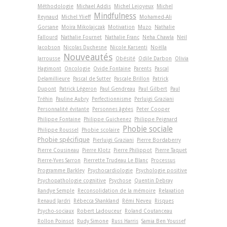
Méthodologie
Michael Addis
Michel Lejoyeux
Michel
Mindfulness
Reynaud
Michel Ylieff
Mohamed-Ali
Gorsane
Moïra Mikolajczak
Motivation
Muzo
Nathalie
Fallourd
Nathalie Fournet
Nathalie Franc
Neha Chawla
Neil
Jacobson
Nicolas Duchesne
Nicole Karsenti
Noëlla
Nouveautés
Jarrousse
Obésité
Odile Darbon
Olivia
Hagimont
Oncologie
Ovide Fontaine
Parents
Pascal
Delamillieure
Pascal de Sutter
Pascale Brillon
Patrick
Dupont
Patrick Légeron
Paul Gendreau
Paul Gilbert
Paul
Tréhin
Pauline Aubry
Perfectionnisme
Perluigi Graziani
Personnalité évitante
Personnes âgées
Peter Cooper
Philippe Fontaine
Philippe Guichenez
Philippe Peignard
Phobie sociale
Philippe Roussel
Phobie scolaire
Phobie spécifique
Pierluigi Graziani
Pierre Bordaberry
Pierre Cousineau
Pierre Klotz
Pierre Philippot
Pierre Taquet
Pierre-Yves Sarron
Pierrette Trudeau Le Blanc
Processus
Programme Barkley
Psychocardiologie
Psychologie positive
Psychopathologie cognitive
Psychose
Quentin Debray
Randye Semple
Reconsolidation de la mémoire
Relaxation
Renaud Jardri
Rébecca Shankland
Rémi Neveu
Risques
Psycho-sociaux
Robert Ladouceur
Roland Coutanceau
Rollon Poinsot
Rudy Simone
Russ Harris
Samia Ben Youssef