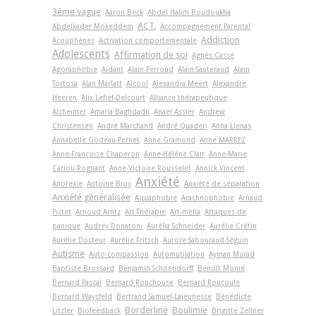
3ème vague
Aaron Beck
Abdel Halim Boudoukha
ACT.
Abdelkader Mokeddem
Accompagnement Parental
Addiction
Acouphènes
Activation comportementale
Adolescents
Affirmation de soi
Agnès Cassé
Agoraphobie
Aidant
Alain Perroud
Alain Sauteraud
Alain
Tortosa
Alan Marlatt
Alcool
Alexandra Meert
Alexandre
Heeren
Alix Lefief-Delcourt
Alliance thérapeutique
Alzheimer
Amaria Baghdadli
Anaël Assier
Andrew
Christensen
André Marchand
André Quaderi
Anna Llenas
Annabelle Godeau-Pernet
Anne Gramond
Anne MARREZ
Anne-Françoise Chaperon
Anne-Hélène Clair
Anne-Marie
Cariou-Rognant
Anne-Victoire Rousselet
Annick Vincent
Anxiété
Anorexie
Antoine Bioy
Anxiété de séparation
Anxiété généralisée
Aquaphobie
Arachnophobie
Arnaud
Pictet
Arnoud Arntz
Art-Thérapie
Art-­mella
Attaques de
panique
Audrey Donatoni
Aurélia Schneider
Aurélie Crétin
Aurélie Docteur
Aurélie Fritsch
Aurore Sabouraud-Séguin
Autisme
Auto-compassion
Automutilation
Ayman Murad
Baptiste Brossard
Benjamin Schoendorff
Benoît Monié
Bernard Pascal
Bernard Rouchouse
Bernard Roucoule
Bernard Waysfeld
Bertrand Samuel-Lajeunesse
Bénédicte
Borderline
Boulimie
Litzler
Biofeedback
Brigitte Zellner