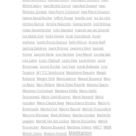
Michel Aubry
Jean-Michel Gurret
Jean-Paul Durand
Jean-
Philippe Zermati
Jean-Pierre Couteron
Jean-Pierre Houppe
Jeanne Siaud-Facchin
Jeffrey Young
Jennifer Lee
Jeu de rôle
Jérôme Favrod
Jérôme Palazzolo
Joanna Smith
Joël Billieux
Johan Vanderlinden
John Teasdale
Jolande van de Griendt
Jon Kabat-Zinn
Joran Farnier
Jordi Quoidbach
Josée
Veillette
Judith Brisot-Dubois
Kelly Wilson
Kristin Neff
Laetizia Dahéron
Laure Bricout
Laurence Kern
Laurent
Holzer
Laurent Karila
Line Hachem
Line Massé
Loretta Sala
Lou Lubie
Louis Chaloult
Louis Vera
Lucia Romo
Lucie
Brousseau
Lucien Rochat
Luis Vera
Lynda Bélanger
Lyse
Turgeon
M1 TCC Strasbourg
Madeleine Beaudry
Magali
Rebattel
Maggie ODA
Manipulation
Manuel Bouvard
Marc
Le Blanc
Marc Willard
Maria Elena Brianda
Mariann Suarez
Marianne Colombani
Marianne Kédia
Marie Gallé-
Tessonneau
Marie Grall-Bronnec
Marie Haegelé
Marie
Jourdain
Marie-Claude Saiag
Marie-France Bolduc
Marie-Jo
Brennstuhl
Marine Fort
Marine Paucsik
Marion Trousselard
Marjorie Weishaar
Mark Williams
Marsha Linehan
Marthylle
Lagadec
Martial Van der Linden
Martin Desseilles
Martin
Provencher
Martine Bouvard
Matthieu Villatte
MBCT
MBSR
Méditation
Mehdi Liratni
Melanie Fennell