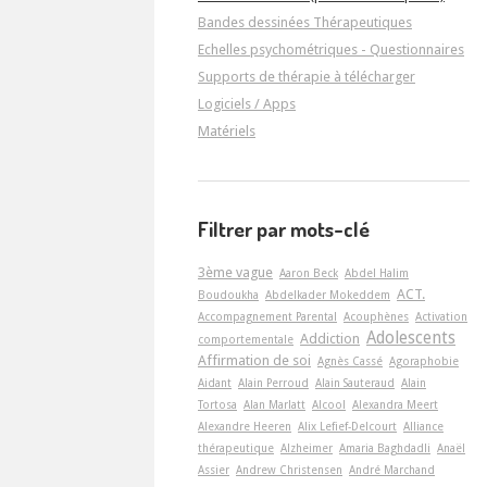
Bandes dessinées Thérapeutiques
Echelles psychométriques - Questionnaires
Supports de thérapie à télécharger
Logiciels / Apps
Matériels
Filtrer par mots-clé
3ème vague
Aaron Beck
Abdel Halim
ACT.
Boudoukha
Abdelkader Mokeddem
Accompagnement Parental
Acouphènes
Activation
Adolescents
Addiction
comportementale
Affirmation de soi
Agnès Cassé
Agoraphobie
Aidant
Alain Perroud
Alain Sauteraud
Alain
Tortosa
Alan Marlatt
Alcool
Alexandra Meert
Alexandre Heeren
Alix Lefief-Delcourt
Alliance
thérapeutique
Alzheimer
Amaria Baghdadli
Anaël
Assier
Andrew Christensen
André Marchand