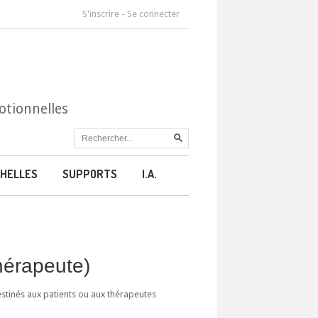
S'inscrire
-
Se connecter
otionnelles
HELLES
SUPPORTS
I.A.
thérapeute)
estinés aux patients ou aux thérapeutes