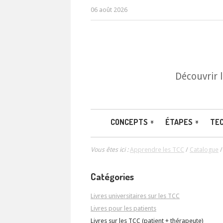
06 août 2026
Découvrir 
CONCEPTS
ÉTAPES
TE
Vous êtes ici :
Apprendre les TCC
/
Catalogue
Catégories
Livres universitaires sur les TCC
Livres pour les patients
Livres sur les TCC (patient + thérapeute)