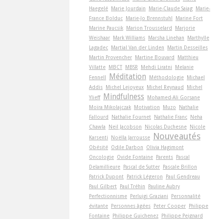
Haegelé
Marie Jourdain
Marie-Claude Saiag
Marie-
France Bolduc
Marie-Jo Brennstuhl
Marine Fort
Marine Paucsik
Marion Trousselard
Marjorie
Weishaar
Mark Williams
Marsha Linehan
Marthylle
Lagadec
Martial Van der Linden
Martin Desseilles
Martin Provencher
Martine Bouvard
Matthieu
Villatte
MBCT
MBSR
Mehdi Liratni
Melanie
Méditation
Fennell
Méthodologie
Michael
Addis
Michel Lejoyeux
Michel Reynaud
Michel
Mindfulness
Ylieff
Mohamed-Ali Gorsane
Moïra Mikolajczak
Motivation
Muzo
Nathalie
Fallourd
Nathalie Fournet
Nathalie Franc
Neha
Chawla
Neil Jacobson
Nicolas Duchesne
Nicole
Nouveautés
Karsenti
Noëlla Jarrousse
Obésité
Odile Darbon
Olivia Hagimont
Oncologie
Ovide Fontaine
Parents
Pascal
Delamillieure
Pascal de Sutter
Pascale Brillon
Patrick Dupont
Patrick Légeron
Paul Gendreau
Paul Gilbert
Paul Tréhin
Pauline Aubry
Perfectionnisme
Perluigi Graziani
Personnalité
évitante
Personnes âgées
Peter Cooper
Philippe
Fontaine
Philippe Guichenez
Philippe Peignard