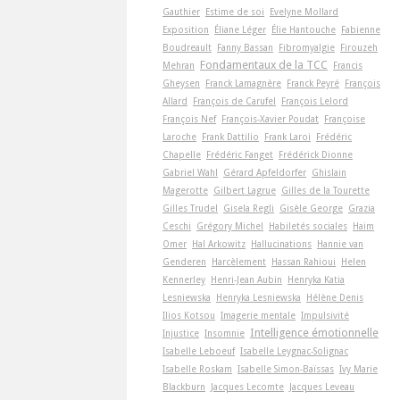
Gauthier
Estime de soi
Evelyne Mollard
Exposition
Éliane Léger
Élie Hantouche
Fabienne
Boudreault
Fanny Bassan
Fibromyalgie
Firouzeh
Fondamentaux de la TCC
Mehran
Francis
Gheysen
Franck Lamagnère
Franck Peyré
François
Allard
François de Carufel
François Lelord
François Nef
François-Xavier Poudat
Françoise
Laroche
Frank Dattilio
Frank Laroi
Frédéric
Chapelle
Frédéric Fanget
Frédérick Dionne
Gabriel Wahl
Gérard Apfeldorfer
Ghislain
Magerotte
Gilbert Lagrue
Gilles de la Tourette
Gilles Trudel
Gisela Regli
Gisèle George
Grazia
Ceschi
Grégory Michel
Habiletés sociales
Haim
Omer
Hal Arkowitz
Hallucinations
Hannie van
Genderen
Harcèlement
Hassan Rahioui
Helen
Kennerley
Henri-Jean Aubin
Henryka Katia
Lesniewska
Henryka Lesniewska
Hélène Denis
Ilios Kotsou
Imagerie mentale
Impulsivité
Intelligence émotionnelle
Injustice
Insomnie
Isabelle Leboeuf
Isabelle Leygnac-Solignac
Isabelle Roskam
Isabelle Simon-Baïssas
Ivy Marie
Blackburn
Jacques Lecomte
Jacques Leveau