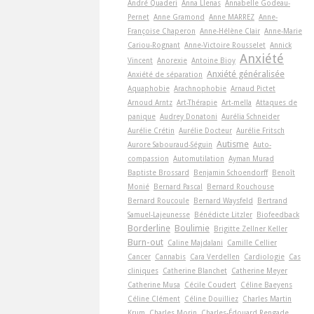
André Quaderi
Anna Llenas
Annabelle Godeau-
Pernet
Anne Gramond
Anne MARREZ
Anne-
Françoise Chaperon
Anne-Hélène Clair
Anne-Marie
Cariou-Rognant
Anne-Victoire Rousselet
Annick
Anxiété
Vincent
Anorexie
Antoine Bioy
Anxiété généralisée
Anxiété de séparation
Aquaphobie
Arachnophobie
Arnaud Pictet
Arnoud Arntz
Art-Thérapie
Art-­mella
Attaques de
panique
Audrey Donatoni
Aurélia Schneider
Aurélie Crétin
Aurélie Docteur
Aurélie Fritsch
Autisme
Aurore Sabouraud-Séguin
Auto-
compassion
Automutilation
Ayman Murad
Baptiste Brossard
Benjamin Schoendorff
Benoît
Monié
Bernard Pascal
Bernard Rouchouse
Bernard Roucoule
Bernard Waysfeld
Bertrand
Samuel-Lajeunesse
Bénédicte Litzler
Biofeedback
Borderline
Boulimie
Brigitte Zellner Keller
Burn-out
Caline Majdalani
Camille Cellier
Cancer
Cannabis
Cara Verdellen
Cardiologie
Cas
cliniques
Catherine Blanchet
Catherine Meyer
Catherine Musa
Cécile Coudert
Céline Baeyens
Céline Clément
Céline Douilliez
Charles Martin
Krum
Charles Morin
Charles-Édouard Rengade