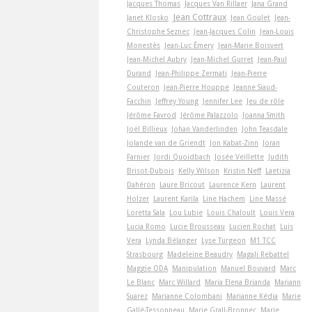
Jacques Thomas
Jacques Van Rillaer
Jana Grand
Jean Cottraux
Janet Klosko
Jean Goulet
Jean-
Christophe Seznec
Jean-Jacques Colin
Jean-Louis
Monestès
Jean-Luc Émery
Jean-Marie Boisvert
Jean-Michel Aubry
Jean-Michel Gurret
Jean-Paul
Durand
Jean-Philippe Zermati
Jean-Pierre
Couteron
Jean-Pierre Houppe
Jeanne Siaud-
Facchin
Jeffrey Young
Jennifer Lee
Jeu de rôle
Jérôme Favrod
Jérôme Palazzolo
Joanna Smith
Joël Billieux
Johan Vanderlinden
John Teasdale
Jolande van de Griendt
Jon Kabat-Zinn
Joran
Farnier
Jordi Quoidbach
Josée Veillette
Judith
Brisot-Dubois
Kelly Wilson
Kristin Neff
Laetizia
Dahéron
Laure Bricout
Laurence Kern
Laurent
Holzer
Laurent Karila
Line Hachem
Line Massé
Loretta Sala
Lou Lubie
Louis Chaloult
Louis Vera
Lucia Romo
Lucie Brousseau
Lucien Rochat
Luis
Vera
Lynda Bélanger
Lyse Turgeon
M1 TCC
Strasbourg
Madeleine Beaudry
Magali Rebattel
Maggie ODA
Manipulation
Manuel Bouvard
Marc
Le Blanc
Marc Willard
Maria Elena Brianda
Mariann
Suarez
Marianne Colombani
Marianne Kédia
Marie
Gallé-Tessonneau
Marie Grall-Bronnec
Marie