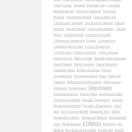
Charly Cungi
Choden
Christian Gay
Christine
Mirabel-Sarron
Christine Padesky
Christine
Rollard
Christophe André
Christophe Leys
Christopher Germer
Christopher Martell
Claude
Arnaud
Claude Baudu
Claude Berghmans
Claude
Penet
Claudia Verret
Clément Lecomte
Cohérence cardiaque
Colère
Compassion
Conduite antisociale
Crises d'angoisse
Cyclothymie
Cyrielle Richard
Cyrille Bouvet
Daniel Nollet
Daniel Siegel
Daniela Eraldi-Gackiere
David Dewulf
David Gourion
David Kingdon
Delphine Nelis
Dennis Donovan
Dennis
Greenberger
Dermatillomanie
Deuil
Déborah
Ducasse
Déficience Intellectuelle
Délinquance
Dépression
Démence
Dépendance
Désensibilisation
Didier Pleux
Dominique Page
Dominique Servant
Douglas Turkington
Douleur
Dysmorphophobie
Echelles d'évaluation
Eline
Snel
Elise Ouvrier-Buffet
Elizabeth Yost
EMDR
Emmanuel Granier
Emmanuel Madieu
Emmanuelle
Enfants
Zech
Emna Ragama
Entretien
Eric
Willaye
Eryc Siobud Dorocant
Estelle Fall
Estelle