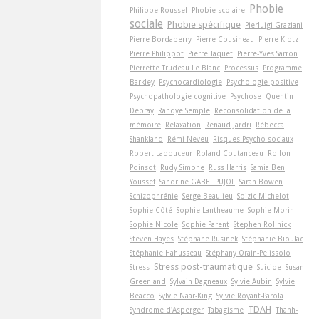
Phobie
Philippe Roussel
Phobie scolaire
sociale
Phobie spécifique
Pierluigi Graziani
Pierre Bordaberry
Pierre Cousineau
Pierre Klotz
Pierre Philippot
Pierre Taquet
Pierre-Yves Sarron
Pierrette Trudeau Le Blanc
Processus
Programme
Barkley
Psychocardiologie
Psychologie positive
Psychopathologie cognitive
Psychose
Quentin
Debray
Randye Semple
Reconsolidation de la
mémoire
Relaxation
Renaud Jardri
Rébecca
Shankland
Rémi Neveu
Risques Psycho-sociaux
Robert Ladouceur
Roland Coutanceau
Rollon
Poinsot
Rudy Simone
Russ Harris
Samia Ben
Youssef
Sandrine GABET PUJOL
Sarah Bowen
Schizophrénie
Serge Beaulieu
Soizic Michelot
Sophie Côté
Sophie Lantheaume
Sophie Morin
Sophie Nicole
Sophie Parent
Stephen Rollnick
Steven Hayes
Stéphane Rusinek
Stéphanie Bioulac
Stéphanie Hahusseau
Stéphany Orain-Pelissolo
Stress post-traumatique
Stress
Suicide
Susan
Greenland
Sylvain Dagneaux
Sylvie Aubin
Sylvie
Beacco
Sylvie Naar-King
Sylvie Royant-Parola
TDAH
Syndrome d'Asperger
Tabagisme
Thanh-