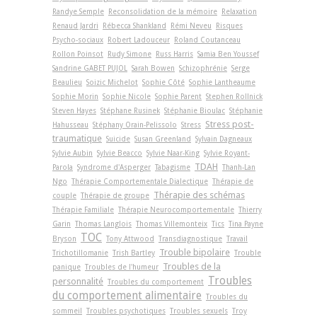
Randye Semple
Reconsolidation de la mémoire
Relaxation
Renaud Jardri
Rébecca Shankland
Rémi Neveu
Risques
Psycho-sociaux
Robert Ladouceur
Roland Coutanceau
Rollon Poinsot
Rudy Simone
Russ Harris
Samia Ben Youssef
Sandrine GABET PUJOL
Sarah Bowen
Schizophrénie
Serge
Beaulieu
Soizic Michelot
Sophie Côté
Sophie Lantheaume
Sophie Morin
Sophie Nicole
Sophie Parent
Stephen Rollnick
Steven Hayes
Stéphane Rusinek
Stéphanie Bioulac
Stéphanie
Stress post-
Hahusseau
Stéphany Orain-Pelissolo
Stress
traumatique
Suicide
Susan Greenland
Sylvain Dagneaux
Sylvie Aubin
Sylvie Beacco
Sylvie Naar-King
Sylvie Royant-
TDAH
Parola
Syndrome d'Asperger
Tabagisme
Thanh-Lan
Ngo
Thérapie Comportementale Dialectique
Thérapie de
Thérapie des schémas
couple
Thérapie de groupe
Thérapie Familiale
Thérapie Neurocomportementale
Thierry
Garin
Thomas Langlois
Thomas Villemonteix
Tics
Tina Payne
TOC
Bryson
Tony Attwood
Transdiagnostique
Travail
Trouble bipolaire
Trichotillomanie
Trish Bartley
Trouble
Troubles de la
panique
Troubles de l'humeur
Troubles
personnalité
Troubles du comportement
du comportement alimentaire
Troubles du
sommeil
Troubles psychotiques
Troubles sexuels
Troy