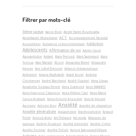
Filtrer par mots-clé
3ème vague
Aaron Beck
Abdel Halim Boudoukha
ACT.
Abdelkader Mokeddem
Accompagnement Parental
Addiction
Acouphènes
Activation comportementale
Adolescents
Affirmation de soi
Agnès Cassé
Agoraphobie
Aidant
Alain Perroud
Alain Sauteraud
Alain
Tortosa
Alan Marlatt
Alcool
Alexandra Meert
Alexandre
Heeren
Alix Lefief-Delcourt
Alliance thérapeutique
Alzheimer
Amaria Baghdadli
Anaël Assier
Andrew
Christensen
André Marchand
André Quaderi
Anna Llenas
Annabelle Godeau-Pernet
Anne Gramond
Anne MARREZ
Anne-Françoise Chaperon
Anne-Hélène Clair
Anne-Marie
Cariou-Rognant
Anne-Victoire Rousselet
Annick Vincent
Anxiété
Anorexie
Antoine Bioy
Anxiété de séparation
Anxiété généralisée
Aquaphobie
Arachnophobie
Arnaud
Pictet
Arnoud Arntz
Art-Thérapie
Art-­mella
Attaques de
panique
Audrey Donatoni
Aurélia Schneider
Aurélie Crétin
Aurélie Docteur
Aurélie Fritsch
Aurore Sabouraud-Séguin
Autisme
Auto-compassion
Automutilation
Ayman Murad