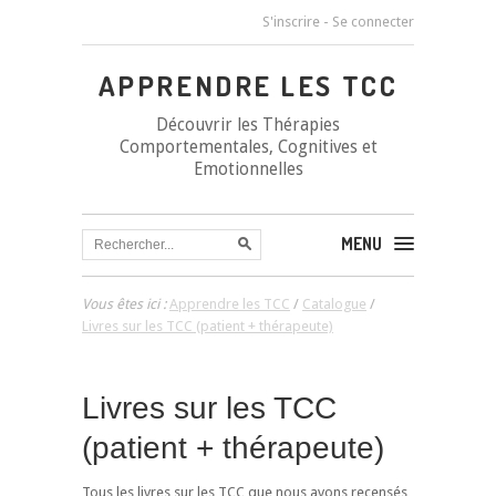
S'inscrire
-
Se connecter
APPRENDRE LES TCC
Découvrir les Thérapies
Comportementales, Cognitives et
Emotionnelles
MENU
Vous êtes ici :
Apprendre les TCC
/
Catalogue
/
Livres sur les TCC (patient + thérapeute)
Livres sur les TCC
(patient + thérapeute)
Tous les livres sur les TCC que nous avons recensés,