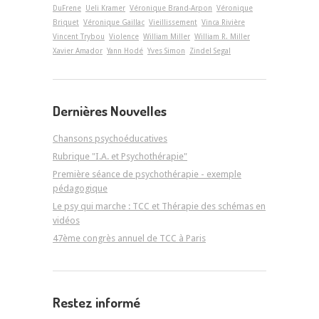
DuFrene
Ueli Kramer
Véronique Brand-Arpon
Véronique
Briquet
Véronique Gaillac
Vieillissement
Vinca Rivière
Vincent Trybou
Violence
William Miller
William R. Miller
Xavier Amador
Yann Hodé
Yves Simon
Zindel Segal
Dernières Nouvelles
Chansons psychoéducatives
Rubrique "I.A. et Psychothérapie"
Première séance de psychothérapie - exemple
pédagogique
Le psy qui marche : TCC et Thérapie des schémas en
vidéos
47ème congrès annuel de TCC à Paris
Restez informé