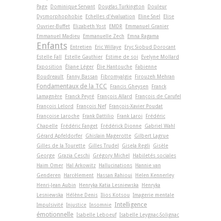
Page
Dominique Servant
Douglas Turkington
Douleur
Dysmorphophobie
Echelles d'évaluation
Eline Snel
Elise
Ouvrier-Buffet
Elizabeth Yost
EMDR
Emmanuel Granier
Emmanuel Madieu
Emmanuelle Zech
Emna Ragama
Enfants
Entretien
Eric Willaye
Eryc Siobud Dorocant
Estelle Fall
Estelle Gauthier
Estime de soi
Evelyne Mollard
Exposition
Éliane Léger
Élie Hantouche
Fabienne
Boudreault
Fanny Bassan
Fibromyalgie
Firouzeh Mehran
Fondamentaux de la TCC
Francis Gheysen
Franck
Lamagnère
Franck Peyré
François Allard
François de Carufel
François Lelord
François Nef
François-Xavier Poudat
Françoise Laroche
Frank Dattilio
Frank Laroi
Frédéric
Chapelle
Frédéric Fanget
Frédérick Dionne
Gabriel Wahl
Gérard Apfeldorfer
Ghislain Magerotte
Gilbert Lagrue
Gilles de la Tourette
Gilles Trudel
Gisela Regli
Gisèle
George
Grazia Ceschi
Grégory Michel
Habiletés sociales
Haim Omer
Hal Arkowitz
Hallucinations
Hannie van
Genderen
Harcèlement
Hassan Rahioui
Helen Kennerley
Henri-Jean Aubin
Henryka Katia Lesniewska
Henryka
Lesniewska
Hélène Denis
Ilios Kotsou
Imagerie mentale
Intelligence
Impulsivité
Injustice
Insomnie
émotionnelle
Isabelle Leboeuf
Isabelle Leygnac-Solignac