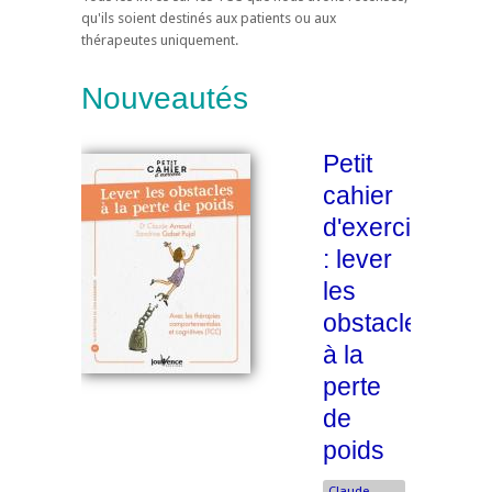
qu'ils soient destinés aux patients ou aux
thérapeutes uniquement.
Nouveautés
Petit
cahier
d'exercices
: lever
les
obstacles
à la
perte
de
poids
Claude