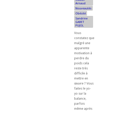
Arnaud
Nouveautés
Obésité
Sandrine
GABET
PUJOL
Vous
constatez que
malgré une
apparente
motivation à
perdre du
poids cela
reste très
difficile à
mettre en
œuvre ? Vous
faites le yo-
yo sur la
balance,
parfois
même après