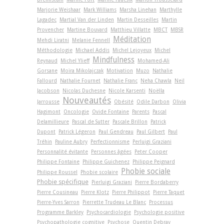
Marjorie Weishaar
Mark Williams
Marsha Linehan
Marthylle
Lagadec
Martial Van der Linden
Martin Desseilles
Martin
Provencher
Martine Bouvard
Matthieu Villatte
MBCT
MBSR
Méditation
Mehdi Liratni
Melanie Fennell
Méthodologie
Michael Addis
Michel Lejoyeux
Michel
Mindfulness
Reynaud
Michel Ylieff
Mohamed-Ali
Gorsane
Moïra Mikolajczak
Motivation
Muzo
Nathalie
Fallourd
Nathalie Fournet
Nathalie Franc
Neha Chawla
Neil
Jacobson
Nicolas Duchesne
Nicole Karsenti
Noëlla
Nouveautés
Jarrousse
Obésité
Odile Darbon
Olivia
Hagimont
Oncologie
Ovide Fontaine
Parents
Pascal
Delamillieure
Pascal de Sutter
Pascale Brillon
Patrick
Dupont
Patrick Légeron
Paul Gendreau
Paul Gilbert
Paul
Tréhin
Pauline Aubry
Perfectionnisme
Perluigi Graziani
Personnalité évitante
Personnes âgées
Peter Cooper
Philippe Fontaine
Philippe Guichenez
Philippe Peignard
Phobie sociale
Philippe Roussel
Phobie scolaire
Phobie spécifique
Pierluigi Graziani
Pierre Bordaberry
Pierre Cousineau
Pierre Klotz
Pierre Philippot
Pierre Taquet
Pierre-Yves Sarron
Pierrette Trudeau Le Blanc
Processus
Programme Barkley
Psychocardiologie
Psychologie positive
Psychopathologie cognitive
Psychose
Quentin Debray