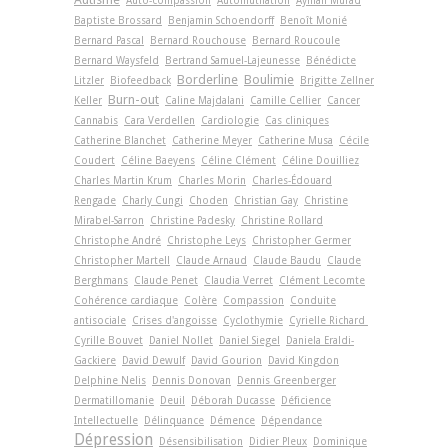
Baptiste Brossard
Benjamin Schoendorff
Benoît Monié
Bernard Pascal
Bernard Rouchouse
Bernard Roucoule
Bernard Waysfeld
Bertrand Samuel-Lajeunesse
Bénédicte
Borderline
Boulimie
Litzler
Biofeedback
Brigitte Zellner
Burn-out
Keller
Caline Majdalani
Camille Cellier
Cancer
Cannabis
Cara Verdellen
Cardiologie
Cas cliniques
Catherine Blanchet
Catherine Meyer
Catherine Musa
Cécile
Coudert
Céline Baeyens
Céline Clément
Céline Douilliez
Charles Martin Krum
Charles Morin
Charles-Édouard
Rengade
Charly Cungi
Choden
Christian Gay
Christine
Mirabel-Sarron
Christine Padesky
Christine Rollard
Christophe André
Christophe Leys
Christopher Germer
Christopher Martell
Claude Arnaud
Claude Baudu
Claude
Berghmans
Claude Penet
Claudia Verret
Clément Lecomte
Cohérence cardiaque
Colère
Compassion
Conduite
antisociale
Crises d'angoisse
Cyclothymie
Cyrielle Richard
Cyrille Bouvet
Daniel Nollet
Daniel Siegel
Daniela Eraldi-
Gackiere
David Dewulf
David Gourion
David Kingdon
Delphine Nelis
Dennis Donovan
Dennis Greenberger
Dermatillomanie
Deuil
Déborah Ducasse
Déficience
Intellectuelle
Délinquance
Démence
Dépendance
Dépression
Désensibilisation
Didier Pleux
Dominique