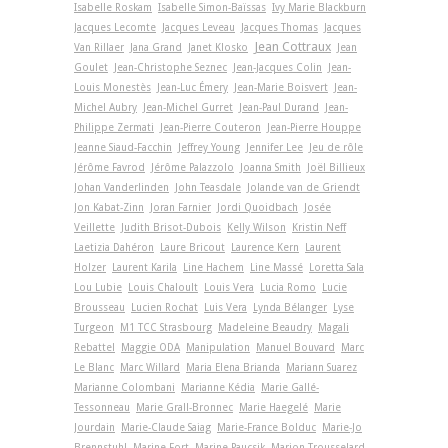
Isabelle Roskam
Isabelle Simon-Baïssas
Ivy Marie Blackburn
Jacques Lecomte
Jacques Leveau
Jacques Thomas
Jacques
Jean Cottraux
Van Rillaer
Jana Grand
Janet Klosko
Jean
Goulet
Jean-Christophe Seznec
Jean-Jacques Colin
Jean-
Louis Monestès
Jean-Luc Émery
Jean-Marie Boisvert
Jean-
Michel Aubry
Jean-Michel Gurret
Jean-Paul Durand
Jean-
Philippe Zermati
Jean-Pierre Couteron
Jean-Pierre Houppe
Jeanne Siaud-Facchin
Jeffrey Young
Jennifer Lee
Jeu de rôle
Jérôme Favrod
Jérôme Palazzolo
Joanna Smith
Joël Billieux
Johan Vanderlinden
John Teasdale
Jolande van de Griendt
Jon Kabat-Zinn
Joran Farnier
Jordi Quoidbach
Josée
Veillette
Judith Brisot-Dubois
Kelly Wilson
Kristin Neff
Laetizia Dahéron
Laure Bricout
Laurence Kern
Laurent
Holzer
Laurent Karila
Line Hachem
Line Massé
Loretta Sala
Lou Lubie
Louis Chaloult
Louis Vera
Lucia Romo
Lucie
Brousseau
Lucien Rochat
Luis Vera
Lynda Bélanger
Lyse
Turgeon
M1 TCC Strasbourg
Madeleine Beaudry
Magali
Rebattel
Maggie ODA
Manipulation
Manuel Bouvard
Marc
Le Blanc
Marc Willard
Maria Elena Brianda
Mariann Suarez
Marianne Colombani
Marianne Kédia
Marie Gallé-
Tessonneau
Marie Grall-Bronnec
Marie Haegelé
Marie
Jourdain
Marie-Claude Saiag
Marie-France Bolduc
Marie-Jo
Brennstuhl
Marine Fort
Marine Paucsik
Marion Trousselard