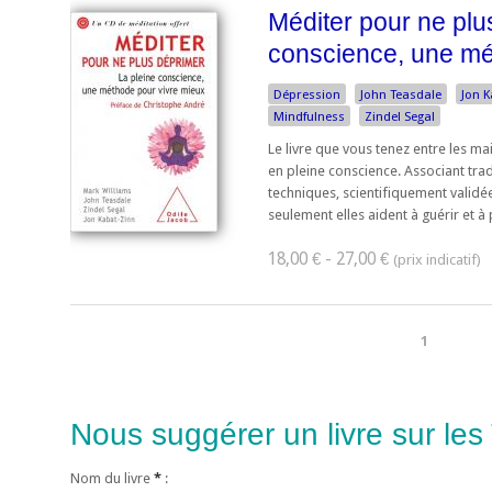
Méditer pour ne plu
conscience, une mé
Dépression
John Teasdale
Jon 
Mindfulness
Zindel Segal
Le livre que vous tenez entre les m
en pleine conscience. Associant tradi
techniques, scientifiquement validées
seulement elles aident à guérir et à p
18,00 € - 27,00 €
1
Nous suggérer un livre sur les
Nom du livre
*
: