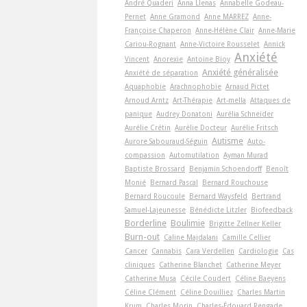
André Quaderi
Anna Llenas
Annabelle Godeau-
Pernet
Anne Gramond
Anne MARREZ
Anne-
Françoise Chaperon
Anne-Hélène Clair
Anne-Marie
Cariou-Rognant
Anne-Victoire Rousselet
Annick
Anxiété
Vincent
Anorexie
Antoine Bioy
Anxiété généralisée
Anxiété de séparation
Aquaphobie
Arachnophobie
Arnaud Pictet
Arnoud Arntz
Art-Thérapie
Art-­mella
Attaques de
panique
Audrey Donatoni
Aurélia Schneider
Aurélie Crétin
Aurélie Docteur
Aurélie Fritsch
Autisme
Aurore Sabouraud-Séguin
Auto-
compassion
Automutilation
Ayman Murad
Baptiste Brossard
Benjamin Schoendorff
Benoît
Monié
Bernard Pascal
Bernard Rouchouse
Bernard Roucoule
Bernard Waysfeld
Bertrand
Samuel-Lajeunesse
Bénédicte Litzler
Biofeedback
Borderline
Boulimie
Brigitte Zellner Keller
Burn-out
Caline Majdalani
Camille Cellier
Cancer
Cannabis
Cara Verdellen
Cardiologie
Cas
cliniques
Catherine Blanchet
Catherine Meyer
Catherine Musa
Cécile Coudert
Céline Baeyens
Céline Clément
Céline Douilliez
Charles Martin
Krum
Charles Morin
Charles-Édouard Rengade