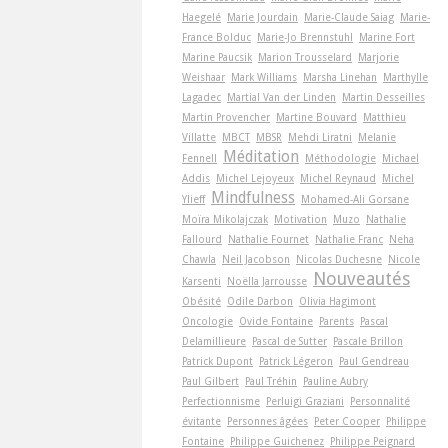
Haegelé
Marie Jourdain
Marie-Claude Saiag
Marie-
France Bolduc
Marie-Jo Brennstuhl
Marine Fort
Marine Paucsik
Marion Trousselard
Marjorie
Weishaar
Mark Williams
Marsha Linehan
Marthylle
Lagadec
Martial Van der Linden
Martin Desseilles
Martin Provencher
Martine Bouvard
Matthieu
Villatte
MBCT
MBSR
Mehdi Liratni
Melanie
Méditation
Fennell
Méthodologie
Michael
Addis
Michel Lejoyeux
Michel Reynaud
Michel
Mindfulness
Ylieff
Mohamed-Ali Gorsane
Moïra Mikolajczak
Motivation
Muzo
Nathalie
Fallourd
Nathalie Fournet
Nathalie Franc
Neha
Chawla
Neil Jacobson
Nicolas Duchesne
Nicole
Nouveautés
Karsenti
Noëlla Jarrousse
Obésité
Odile Darbon
Olivia Hagimont
Oncologie
Ovide Fontaine
Parents
Pascal
Delamillieure
Pascal de Sutter
Pascale Brillon
Patrick Dupont
Patrick Légeron
Paul Gendreau
Paul Gilbert
Paul Tréhin
Pauline Aubry
Perfectionnisme
Perluigi Graziani
Personnalité
évitante
Personnes âgées
Peter Cooper
Philippe
Fontaine
Philippe Guichenez
Philippe Peignard