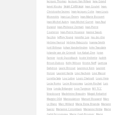
Jacques Thomas
Jacques Van Rillaer
Jana Grand
Jean Cottraux
Janet Klosko
Jean Goulet
Jean-
Christophe Seznec
Jean-Jacques Colin
Jean-Louis
Monestès
Jean-Luc Émery
Jean-Marie Boisvert
Jean-Michel Aubry
Jean-Michel Gurret
Jean-Paul
Durand
Jean-Philippe Zermati
Jean-Pierre
Couteron
Jean-Pierre Houppe
Jeanne Siaud-
Facchin
Jeffrey Young
Jennifer Lee
Jeu de rôle
Jérôme Favrod
Jérôme Palazzolo
Joanna Smith
Joël Billieux
Johan Vanderlinden
John Teasdale
Jolande van de Griendt
Jon Kabat-Zinn
Joran
Farnier
Jordi Quoidbach
Josée Veillette
Judith
Brisot-Dubois
Kelly Wilson
Kristin Neff
Laetizia
Dahéron
Laure Bricout
Laurence Kern
Laurent
Holzer
Laurent Karila
Line Hachem
Line Massé
Loretta Sala
Lou Lubie
Louis Chaloult
Louis Vera
Lucia Romo
Lucie Brousseau
Lucien Rochat
Luis
Vera
Lynda Bélanger
Lyse Turgeon
M1 TCC
Strasbourg
Madeleine Beaudry
Magali Rebattel
Maggie ODA
Manipulation
Manuel Bouvard
Marc
Le Blanc
Marc Willard
Maria Elena Brianda
Mariann
Suarez
Marianne Colombani
Marianne Kédia
Marie
Gallé-Tessonneau
Marie Grall-Bronnec
Marie