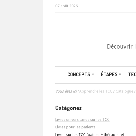
07 août 2026
Découvrir 
CONCEPTS
ÉTAPES
TE
Vous êtes ici :
Apprendre les TCC
/
Catalogue
Catégories
Livres universitaires sur les TCC
Livres pour les patients
Livres sur les TCC (patient + thérapeute)