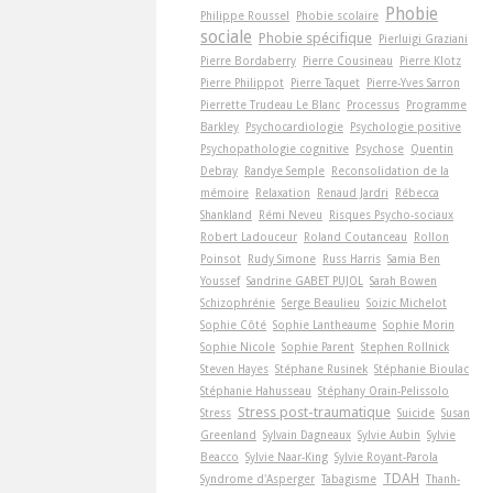
Phobie
Philippe Roussel
Phobie scolaire
sociale
Phobie spécifique
Pierluigi Graziani
Pierre Bordaberry
Pierre Cousineau
Pierre Klotz
Pierre Philippot
Pierre Taquet
Pierre-Yves Sarron
Pierrette Trudeau Le Blanc
Processus
Programme
Barkley
Psychocardiologie
Psychologie positive
Psychopathologie cognitive
Psychose
Quentin
Debray
Randye Semple
Reconsolidation de la
mémoire
Relaxation
Renaud Jardri
Rébecca
Shankland
Rémi Neveu
Risques Psycho-sociaux
Robert Ladouceur
Roland Coutanceau
Rollon
Poinsot
Rudy Simone
Russ Harris
Samia Ben
Youssef
Sandrine GABET PUJOL
Sarah Bowen
Schizophrénie
Serge Beaulieu
Soizic Michelot
Sophie Côté
Sophie Lantheaume
Sophie Morin
Sophie Nicole
Sophie Parent
Stephen Rollnick
Steven Hayes
Stéphane Rusinek
Stéphanie Bioulac
Stéphanie Hahusseau
Stéphany Orain-Pelissolo
Stress post-traumatique
Stress
Suicide
Susan
Greenland
Sylvain Dagneaux
Sylvie Aubin
Sylvie
Beacco
Sylvie Naar-King
Sylvie Royant-Parola
TDAH
Syndrome d'Asperger
Tabagisme
Thanh-