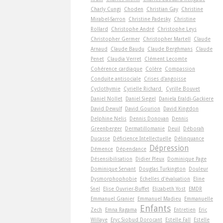
Charly Cungi
Choden
Christian Gay
Christine
Mirabel-Sarron
Christine Padesky
Christine
Rollard
Christophe André
Christophe Leys
Christopher Germer
Christopher Martell
Claude
Arnaud
Claude Baudu
Claude Berghmans
Claude
Penet
Claudia Verret
Clément Lecomte
Cohérence cardiaque
Colère
Compassion
Conduite antisociale
Crises d'angoisse
Cyclothymie
Cyrielle Richard
Cyrille Bouvet
Daniel Nollet
Daniel Siegel
Daniela Eraldi-Gackiere
David Dewulf
David Gourion
David Kingdon
Delphine Nelis
Dennis Donovan
Dennis
Greenberger
Dermatillomanie
Deuil
Déborah
Ducasse
Déficience Intellectuelle
Délinquance
Dépression
Démence
Dépendance
Désensibilisation
Didier Pleux
Dominique Page
Dominique Servant
Douglas Turkington
Douleur
Dysmorphophobie
Echelles d'évaluation
Eline
Snel
Elise Ouvrier-Buffet
Elizabeth Yost
EMDR
Emmanuel Granier
Emmanuel Madieu
Emmanuelle
Enfants
Zech
Emna Ragama
Entretien
Eric
Willaye
Eryc Siobud Dorocant
Estelle Fall
Estelle