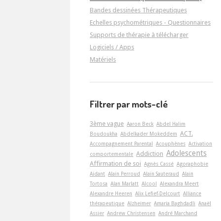
Bandes dessinées Thérapeutiques
Echelles psychométriques - Questionnaires
Supports de thérapie à télécharger
Logiciels / Apps
Matériels
Filtrer par mots-clé
3ème vague
Aaron Beck
Abdel Halim
ACT.
Boudoukha
Abdelkader Mokeddem
Accompagnement Parental
Acouphènes
Activation
Adolescents
Addiction
comportementale
Affirmation de soi
Agnès Cassé
Agoraphobie
Aidant
Alain Perroud
Alain Sauteraud
Alain
Tortosa
Alan Marlatt
Alcool
Alexandra Meert
Alexandre Heeren
Alix Lefief-Delcourt
Alliance
thérapeutique
Alzheimer
Amaria Baghdadli
Anaël
Assier
Andrew Christensen
André Marchand