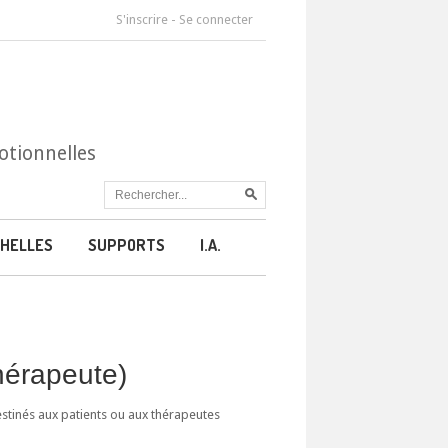
S'inscrire
-
Se connecter
otionnelles
HELLES
SUPPORTS
I.A.
thérapeute)
estinés aux patients ou aux thérapeutes