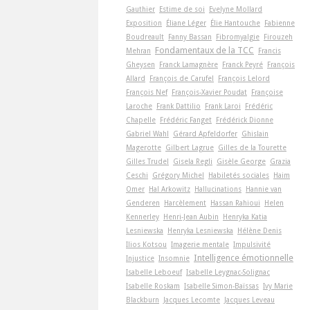
Gauthier
Estime de soi
Evelyne Mollard
Exposition
Éliane Léger
Élie Hantouche
Fabienne
Boudreault
Fanny Bassan
Fibromyalgie
Firouzeh
Fondamentaux de la TCC
Mehran
Francis
Gheysen
Franck Lamagnère
Franck Peyré
François
Allard
François de Carufel
François Lelord
François Nef
François-Xavier Poudat
Françoise
Laroche
Frank Dattilio
Frank Laroi
Frédéric
Chapelle
Frédéric Fanget
Frédérick Dionne
Gabriel Wahl
Gérard Apfeldorfer
Ghislain
Magerotte
Gilbert Lagrue
Gilles de la Tourette
Gilles Trudel
Gisela Regli
Gisèle George
Grazia
Ceschi
Grégory Michel
Habiletés sociales
Haim
Omer
Hal Arkowitz
Hallucinations
Hannie van
Genderen
Harcèlement
Hassan Rahioui
Helen
Kennerley
Henri-Jean Aubin
Henryka Katia
Lesniewska
Henryka Lesniewska
Hélène Denis
Ilios Kotsou
Imagerie mentale
Impulsivité
Intelligence émotionnelle
Injustice
Insomnie
Isabelle Leboeuf
Isabelle Leygnac-Solignac
Isabelle Roskam
Isabelle Simon-Baïssas
Ivy Marie
Blackburn
Jacques Lecomte
Jacques Leveau