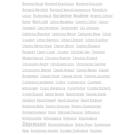
Bernard Pascal
Bernard Rouchouse
Bernard Roucoule
Bernard Waysfeld
Bertrand Samuel-Lajeunesse
Bénédicte
Borderline
Boulimie
Litzler
Biofeedback
Brigitte Zellner
Burn-out
Keller
Caline Majdalani
Camille Cellier
Cancer
Cannabis
Cara Verdellen
Cardiologie
Cas cliniques
Catherine Blanchet
Catherine Meyer
Catherine Musa
Cécile
Coudert
Céline Baeyens
Céline Clément
Céline Douilliez
Charles Martin Krum
Charles Morin
Charles-Édouard
Rengade
Charly Cungi
Choden
Christian Gay
Christine
Mirabel-Sarron
Christine Padesky
Christine Rollard
Christophe André
Christophe Leys
Christopher Germer
Christopher Martell
Claude Arnaud
Claude Baudu
Claude
Berghmans
Claude Penet
Claudia Verret
Clément Lecomte
Cohérence cardiaque
Colère
Compassion
Conduite
antisociale
Crises d'angoisse
Cyclothymie
Cyrielle Richard
Cyrille Bouvet
Daniel Nollet
Daniel Siegel
Daniela Eraldi-
Gackiere
David Dewulf
David Gourion
David Kingdon
Delphine Nelis
Dennis Donovan
Dennis Greenberger
Dermatillomanie
Deuil
Déborah Ducasse
Déficience
Intellectuelle
Délinquance
Démence
Dépendance
Dépression
Désensibilisation
Didier Pleux
Dominique
Page
Dominique Servant
Douglas Turkington
Douleur