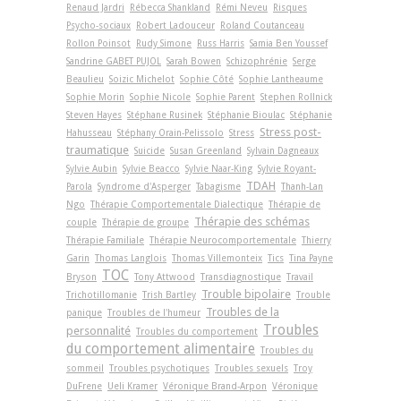
Renaud Jardri
Rébecca Shankland
Rémi Neveu
Risques
Psycho-sociaux
Robert Ladouceur
Roland Coutanceau
Rollon Poinsot
Rudy Simone
Russ Harris
Samia Ben Youssef
Sandrine GABET PUJOL
Sarah Bowen
Schizophrénie
Serge
Beaulieu
Soizic Michelot
Sophie Côté
Sophie Lantheaume
Sophie Morin
Sophie Nicole
Sophie Parent
Stephen Rollnick
Steven Hayes
Stéphane Rusinek
Stéphanie Bioulac
Stéphanie
Stress post-
Hahusseau
Stéphany Orain-Pelissolo
Stress
traumatique
Suicide
Susan Greenland
Sylvain Dagneaux
Sylvie Aubin
Sylvie Beacco
Sylvie Naar-King
Sylvie Royant-
TDAH
Parola
Syndrome d'Asperger
Tabagisme
Thanh-Lan
Ngo
Thérapie Comportementale Dialectique
Thérapie de
Thérapie des schémas
couple
Thérapie de groupe
Thérapie Familiale
Thérapie Neurocomportementale
Thierry
Garin
Thomas Langlois
Thomas Villemonteix
Tics
Tina Payne
TOC
Bryson
Tony Attwood
Transdiagnostique
Travail
Trouble bipolaire
Trichotillomanie
Trish Bartley
Trouble
Troubles de la
panique
Troubles de l'humeur
Troubles
personnalité
Troubles du comportement
du comportement alimentaire
Troubles du
sommeil
Troubles psychotiques
Troubles sexuels
Troy
DuFrene
Ueli Kramer
Véronique Brand-Arpon
Véronique