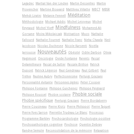
Lagadec
Martial Van der Linden
Martin Desseilles
Martin
Provencher
Martine Bouvard
Matthieu Villatte
MBCT
MBSR
Méditation
Mehdi Liratni
Melanie Fennell
Méthodologie
Michael Addis
Michel Lejoyeux
Michel
Mindfulness
Reynaud
Michel Ylieff
Mohamed-Ali
Gorsane
Moïra Mikolajczak
Motivation
Muzo
Nathalie
Fallourd
Nathalie Fournet
Nathalie Franc
Neha Chawla
Neil
Jacobson
Nicolas Duchesne
Nicole Karsenti
Noëlla
Nouveautés
Jarrousse
Obésité
Odile Darbon
Olivia
Hagimont
Oncologie
Ovide Fontaine
Parents
Pascal
Delamillieure
Pascal de Sutter
Pascale Brillon
Patrick
Dupont
Patrick Légeron
Paul Gendreau
Paul Gilbert
Paul
Tréhin
Pauline Aubry
Perfectionnisme
Perluigi Graziani
Personnalité évitante
Personnes âgées
Peter Cooper
Philippe Fontaine
Philippe Guichenez
Philippe Peignard
Phobie sociale
Philippe Roussel
Phobie scolaire
Phobie spécifique
Pierluigi Graziani
Pierre Bordaberry
Pierre Cousineau
Pierre Klotz
Pierre Philippot
Pierre Taquet
Pierre-Yves Sarron
Pierrette Trudeau Le Blanc
Processus
Programme Barkley
Psychocardiologie
Psychologie positive
Psychopathologie cognitive
Psychose
Quentin Debray
Randye Semple
Reconsolidation de la mémoire
Relaxation