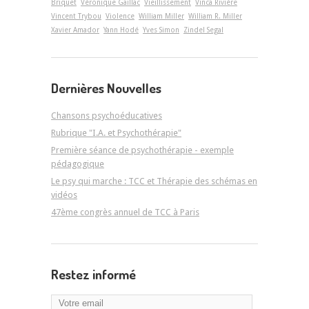
Briquet
Véronique Gaillac
Vieillissement
Vinca Rivière
Vincent Trybou
Violence
William Miller
William R. Miller
Xavier Amador
Yann Hodé
Yves Simon
Zindel Segal
Dernières Nouvelles
Chansons psychoéducatives
Rubrique "I.A. et Psychothérapie"
Première séance de psychothérapie - exemple
pédagogique
Le psy qui marche : TCC et Thérapie des schémas en
vidéos
47ème congrès annuel de TCC à Paris
Restez informé