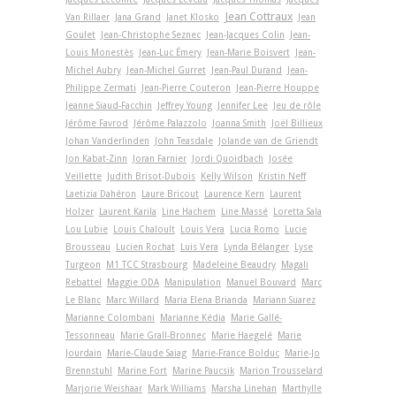
Jean Cottraux
Van Rillaer
Jana Grand
Janet Klosko
Jean
Goulet
Jean-Christophe Seznec
Jean-Jacques Colin
Jean-
Louis Monestès
Jean-Luc Émery
Jean-Marie Boisvert
Jean-
Michel Aubry
Jean-Michel Gurret
Jean-Paul Durand
Jean-
Philippe Zermati
Jean-Pierre Couteron
Jean-Pierre Houppe
Jeanne Siaud-Facchin
Jeffrey Young
Jennifer Lee
Jeu de rôle
Jérôme Favrod
Jérôme Palazzolo
Joanna Smith
Joël Billieux
Johan Vanderlinden
John Teasdale
Jolande van de Griendt
Jon Kabat-Zinn
Joran Farnier
Jordi Quoidbach
Josée
Veillette
Judith Brisot-Dubois
Kelly Wilson
Kristin Neff
Laetizia Dahéron
Laure Bricout
Laurence Kern
Laurent
Holzer
Laurent Karila
Line Hachem
Line Massé
Loretta Sala
Lou Lubie
Louis Chaloult
Louis Vera
Lucia Romo
Lucie
Brousseau
Lucien Rochat
Luis Vera
Lynda Bélanger
Lyse
Turgeon
M1 TCC Strasbourg
Madeleine Beaudry
Magali
Rebattel
Maggie ODA
Manipulation
Manuel Bouvard
Marc
Le Blanc
Marc Willard
Maria Elena Brianda
Mariann Suarez
Marianne Colombani
Marianne Kédia
Marie Gallé-
Tessonneau
Marie Grall-Bronnec
Marie Haegelé
Marie
Jourdain
Marie-Claude Saiag
Marie-France Bolduc
Marie-Jo
Brennstuhl
Marine Fort
Marine Paucsik
Marion Trousselard
Marjorie Weishaar
Mark Williams
Marsha Linehan
Marthylle