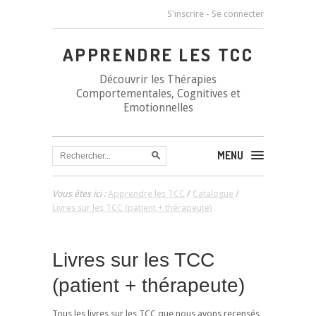
S'inscrire
-
Se connecter
APPRENDRE LES TCC
Découvrir les Thérapies
Comportementales, Cognitives et
Emotionnelles
MENU
Vous êtes ici :
Apprendre les TCC
/
Catalogue
/
Livres sur les TCC (patient + thérapeute)
Livres sur les TCC
(patient + thérapeute)
Tous les livres sur les TCC que nous avons recensés,