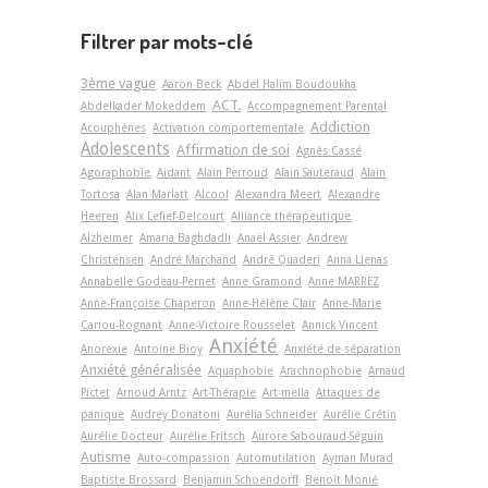
Filtrer par mots-clé
3ème vague
Aaron Beck
Abdel Halim Boudoukha
ACT.
Abdelkader Mokeddem
Accompagnement Parental
Addiction
Acouphènes
Activation comportementale
Adolescents
Affirmation de soi
Agnès Cassé
Agoraphobie
Aidant
Alain Perroud
Alain Sauteraud
Alain
Tortosa
Alan Marlatt
Alcool
Alexandra Meert
Alexandre
Heeren
Alix Lefief-Delcourt
Alliance thérapeutique
Alzheimer
Amaria Baghdadli
Anaël Assier
Andrew
Christensen
André Marchand
André Quaderi
Anna Llenas
Annabelle Godeau-Pernet
Anne Gramond
Anne MARREZ
Anne-Françoise Chaperon
Anne-Hélène Clair
Anne-Marie
Cariou-Rognant
Anne-Victoire Rousselet
Annick Vincent
Anxiété
Anorexie
Antoine Bioy
Anxiété de séparation
Anxiété généralisée
Aquaphobie
Arachnophobie
Arnaud
Pictet
Arnoud Arntz
Art-Thérapie
Art-­mella
Attaques de
panique
Audrey Donatoni
Aurélia Schneider
Aurélie Crétin
Aurélie Docteur
Aurélie Fritsch
Aurore Sabouraud-Séguin
Autisme
Auto-compassion
Automutilation
Ayman Murad
Baptiste Brossard
Benjamin Schoendorff
Benoît Monié