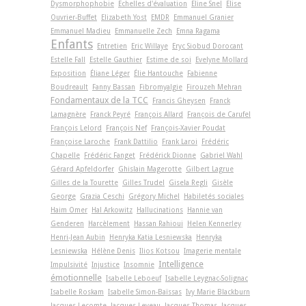
Dysmorphophobie
Echelles d'évaluation
Eline Snel
Elise
Ouvrier-Buffet
Elizabeth Yost
EMDR
Emmanuel Granier
Emmanuel Madieu
Emmanuelle Zech
Emna Ragama
Enfants
Entretien
Eric Willaye
Eryc Siobud Dorocant
Estelle Fall
Estelle Gauthier
Estime de soi
Evelyne Mollard
Exposition
Éliane Léger
Élie Hantouche
Fabienne
Boudreault
Fanny Bassan
Fibromyalgie
Firouzeh Mehran
Fondamentaux de la TCC
Francis Gheysen
Franck
Lamagnère
Franck Peyré
François Allard
François de Carufel
François Lelord
François Nef
François-Xavier Poudat
Françoise Laroche
Frank Dattilio
Frank Laroi
Frédéric
Chapelle
Frédéric Fanget
Frédérick Dionne
Gabriel Wahl
Gérard Apfeldorfer
Ghislain Magerotte
Gilbert Lagrue
Gilles de la Tourette
Gilles Trudel
Gisela Regli
Gisèle
George
Grazia Ceschi
Grégory Michel
Habiletés sociales
Haim Omer
Hal Arkowitz
Hallucinations
Hannie van
Genderen
Harcèlement
Hassan Rahioui
Helen Kennerley
Henri-Jean Aubin
Henryka Katia Lesniewska
Henryka
Lesniewska
Hélène Denis
Ilios Kotsou
Imagerie mentale
Intelligence
Impulsivité
Injustice
Insomnie
émotionnelle
Isabelle Leboeuf
Isabelle Leygnac-Solignac
Isabelle Roskam
Isabelle Simon-Baïssas
Ivy Marie Blackburn
Jacques Lecomte
Jacques Leveau
Jacques Thomas
Jacques