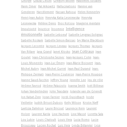
George
Grazia Ceschi
Grégory Michel
Habiletés sociales
Haim Omer
Hal Arkowitz
Hallucinations
Hannie van
Genderen
Harcèlement
Hassan Rahioui
Helen Kennerley
Henri-Jean Aubin
Henryka Katia Lesniewska
Henryka
Lesniewska
Hélène Denis
Ilios Kotsou
Imagerie mentale
Intelligence
Impulsivité
Injustice
Insomnie
émotionnelle
Isabelle Leboeuf
Isabelle Leygnac-Solignac
Isabelle Roskam
Isabelle Simon-Baïssas
Ivy Marie Blackburn
Jacques Lecomte
Jacques Leveau
Jacques Thomas
Jacques
Jean Cottraux
Van Rillaer
Jana Grand
Janet Klosko
Jean
Goulet
Jean-Christophe Seznec
Jean-Jacques Colin
Jean-
Louis Monestès
Jean-Luc Émery
Jean-Marie Boisvert
Jean-
Michel Aubry
Jean-Michel Gurret
Jean-Paul Durand
Jean-
Philippe Zermati
Jean-Pierre Couteron
Jean-Pierre Houppe
Jeanne Siaud-Facchin
Jeffrey Young
Jennifer Lee
Jeu de rôle
Jérôme Favrod
Jérôme Palazzolo
Joanna Smith
Joël Billieux
Johan Vanderlinden
John Teasdale
Jolande van de Griendt
Jon Kabat-Zinn
Joran Farnier
Jordi Quoidbach
Josée
Veillette
Judith Brisot-Dubois
Kelly Wilson
Kristin Neff
Laetizia Dahéron
Laure Bricout
Laurence Kern
Laurent
Holzer
Laurent Karila
Line Hachem
Line Massé
Loretta Sala
Lou Lubie
Louis Chaloult
Louis Vera
Lucia Romo
Lucie
Brousseau
Lucien Rochat
Luis Vera
Lynda Bélanger
Lyse