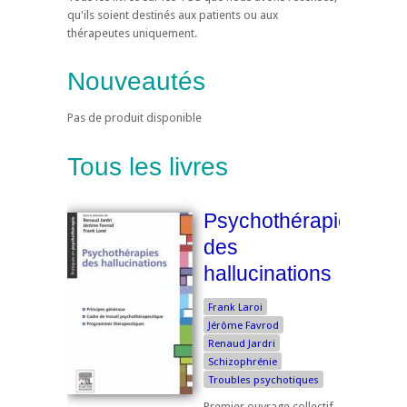
qu'ils soient destinés aux patients ou aux
thérapeutes uniquement.
Nouveautés
Pas de produit disponible
Tous les livres
Psychothérapies
des
hallucinations
Frank Laroi
Jérôme Favrod
Renaud Jardri
Schizophrénie
Troubles psychotiques
Premier ouvrage collectif