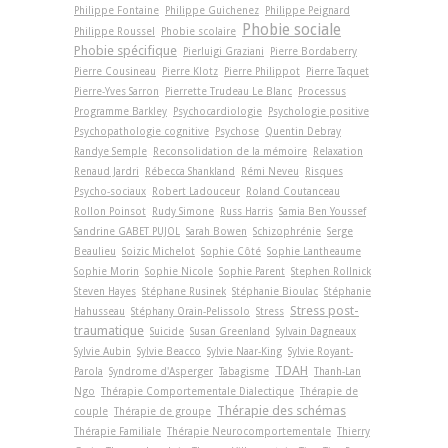
Philippe Fontaine
Philippe Guichenez
Philippe Peignard
Phobie sociale
Philippe Roussel
Phobie scolaire
Phobie spécifique
Pierluigi Graziani
Pierre Bordaberry
Pierre Cousineau
Pierre Klotz
Pierre Philippot
Pierre Taquet
Pierre-Yves Sarron
Pierrette Trudeau Le Blanc
Processus
Programme Barkley
Psychocardiologie
Psychologie positive
Psychopathologie cognitive
Psychose
Quentin Debray
Randye Semple
Reconsolidation de la mémoire
Relaxation
Renaud Jardri
Rébecca Shankland
Rémi Neveu
Risques
Psycho-sociaux
Robert Ladouceur
Roland Coutanceau
Rollon Poinsot
Rudy Simone
Russ Harris
Samia Ben Youssef
Sandrine GABET PUJOL
Sarah Bowen
Schizophrénie
Serge
Beaulieu
Soizic Michelot
Sophie Côté
Sophie Lantheaume
Sophie Morin
Sophie Nicole
Sophie Parent
Stephen Rollnick
Steven Hayes
Stéphane Rusinek
Stéphanie Bioulac
Stéphanie
Stress post-
Hahusseau
Stéphany Orain-Pelissolo
Stress
traumatique
Suicide
Susan Greenland
Sylvain Dagneaux
Sylvie Aubin
Sylvie Beacco
Sylvie Naar-King
Sylvie Royant-
TDAH
Parola
Syndrome d'Asperger
Tabagisme
Thanh-Lan
Ngo
Thérapie Comportementale Dialectique
Thérapie de
Thérapie des schémas
couple
Thérapie de groupe
Thérapie Familiale
Thérapie Neurocomportementale
Thierry