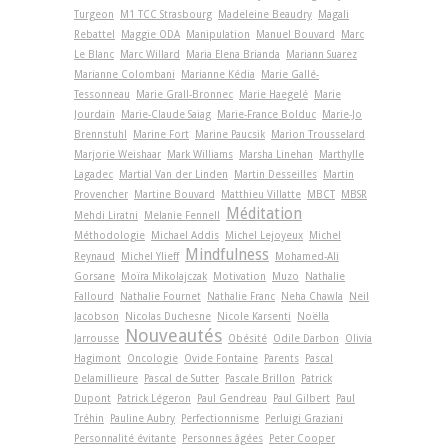
Turgeon
M1 TCC Strasbourg
Madeleine Beaudry
Magali
Rebattel
Maggie ODA
Manipulation
Manuel Bouvard
Marc
Le Blanc
Marc Willard
Maria Elena Brianda
Mariann Suarez
Marianne Colombani
Marianne Kédia
Marie Gallé-
Tessonneau
Marie Grall-Bronnec
Marie Haegelé
Marie
Jourdain
Marie-Claude Saiag
Marie-France Bolduc
Marie-Jo
Brennstuhl
Marine Fort
Marine Paucsik
Marion Trousselard
Marjorie Weishaar
Mark Williams
Marsha Linehan
Marthylle
Lagadec
Martial Van der Linden
Martin Desseilles
Martin
Provencher
Martine Bouvard
Matthieu Villatte
MBCT
MBSR
Méditation
Mehdi Liratni
Melanie Fennell
Méthodologie
Michael Addis
Michel Lejoyeux
Michel
Mindfulness
Reynaud
Michel Ylieff
Mohamed-Ali
Gorsane
Moïra Mikolajczak
Motivation
Muzo
Nathalie
Fallourd
Nathalie Fournet
Nathalie Franc
Neha Chawla
Neil
Jacobson
Nicolas Duchesne
Nicole Karsenti
Noëlla
Nouveautés
Jarrousse
Obésité
Odile Darbon
Olivia
Hagimont
Oncologie
Ovide Fontaine
Parents
Pascal
Delamillieure
Pascal de Sutter
Pascale Brillon
Patrick
Dupont
Patrick Légeron
Paul Gendreau
Paul Gilbert
Paul
Tréhin
Pauline Aubry
Perfectionnisme
Perluigi Graziani
Personnalité évitante
Personnes âgées
Peter Cooper