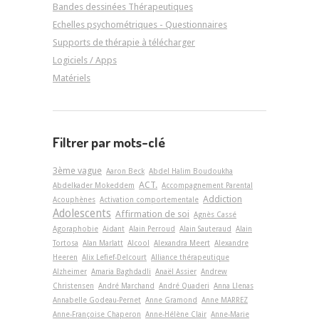
Bandes dessinées Thérapeutiques
Echelles psychométriques - Questionnaires
Supports de thérapie à télécharger
Logiciels / Apps
Matériels
Filtrer par mots-clé
3ème vague
Aaron Beck
Abdel Halim Boudoukha
ACT.
Abdelkader Mokeddem
Accompagnement Parental
Addiction
Acouphènes
Activation comportementale
Adolescents
Affirmation de soi
Agnès Cassé
Agoraphobie
Aidant
Alain Perroud
Alain Sauteraud
Alain
Tortosa
Alan Marlatt
Alcool
Alexandra Meert
Alexandre
Heeren
Alix Lefief-Delcourt
Alliance thérapeutique
Alzheimer
Amaria Baghdadli
Anaël Assier
Andrew
Christensen
André Marchand
André Quaderi
Anna Llenas
Annabelle Godeau-Pernet
Anne Gramond
Anne MARREZ
Anne-Françoise Chaperon
Anne-Hélène Clair
Anne-Marie