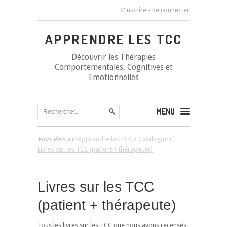
S'inscrire
-
Se connecter
APPRENDRE LES TCC
Découvrir les Thérapies
Comportementales, Cognitives et
Emotionnelles
MENU
Vous êtes ici :
Apprendre les TCC
/
Catalogue
/
Livres sur les TCC (patient + thérapeute)
Livres sur les TCC
(patient + thérapeute)
Tous les livres sur les TCC que nous avons recensés,