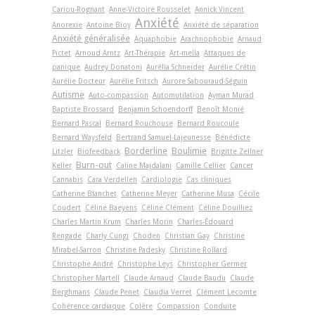
Cariou-Rognant
Anne-Victoire Rousselet
Annick Vincent
Anxiété
Anorexie
Antoine Bioy
Anxiété de séparation
Anxiété généralisée
Aquaphobie
Arachnophobie
Arnaud
Pictet
Arnoud Arntz
Art-Thérapie
Art-­mella
Attaques de
panique
Audrey Donatoni
Aurélia Schneider
Aurélie Crétin
Aurélie Docteur
Aurélie Fritsch
Aurore Sabouraud-Séguin
Autisme
Auto-compassion
Automutilation
Ayman Murad
Baptiste Brossard
Benjamin Schoendorff
Benoît Monié
Bernard Pascal
Bernard Rouchouse
Bernard Roucoule
Bernard Waysfeld
Bertrand Samuel-Lajeunesse
Bénédicte
Borderline
Boulimie
Litzler
Biofeedback
Brigitte Zellner
Burn-out
Keller
Caline Majdalani
Camille Cellier
Cancer
Cannabis
Cara Verdellen
Cardiologie
Cas cliniques
Catherine Blanchet
Catherine Meyer
Catherine Musa
Cécile
Coudert
Céline Baeyens
Céline Clément
Céline Douilliez
Charles Martin Krum
Charles Morin
Charles-Édouard
Rengade
Charly Cungi
Choden
Christian Gay
Christine
Mirabel-Sarron
Christine Padesky
Christine Rollard
Christophe André
Christophe Leys
Christopher Germer
Christopher Martell
Claude Arnaud
Claude Baudu
Claude
Berghmans
Claude Penet
Claudia Verret
Clément Lecomte
Cohérence cardiaque
Colère
Compassion
Conduite