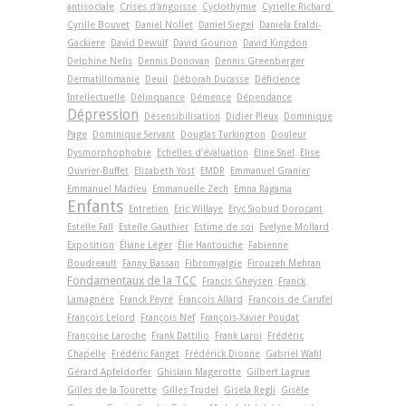
antisociale
Crises d'angoisse
Cyclothymie
Cyrielle Richard
Cyrille Bouvet
Daniel Nollet
Daniel Siegel
Daniela Eraldi-
Gackiere
David Dewulf
David Gourion
David Kingdon
Delphine Nelis
Dennis Donovan
Dennis Greenberger
Dermatillomanie
Deuil
Déborah Ducasse
Déficience
Intellectuelle
Délinquance
Démence
Dépendance
Dépression
Désensibilisation
Didier Pleux
Dominique
Page
Dominique Servant
Douglas Turkington
Douleur
Dysmorphophobie
Echelles d'évaluation
Eline Snel
Elise
Ouvrier-Buffet
Elizabeth Yost
EMDR
Emmanuel Granier
Emmanuel Madieu
Emmanuelle Zech
Emna Ragama
Enfants
Entretien
Eric Willaye
Eryc Siobud Dorocant
Estelle Fall
Estelle Gauthier
Estime de soi
Evelyne Mollard
Exposition
Éliane Léger
Élie Hantouche
Fabienne
Boudreault
Fanny Bassan
Fibromyalgie
Firouzeh Mehran
Fondamentaux de la TCC
Francis Gheysen
Franck
Lamagnère
Franck Peyré
François Allard
François de Carufel
François Lelord
François Nef
François-Xavier Poudat
Françoise Laroche
Frank Dattilio
Frank Laroi
Frédéric
Chapelle
Frédéric Fanget
Frédérick Dionne
Gabriel Wahl
Gérard Apfeldorfer
Ghislain Magerotte
Gilbert Lagrue
Gilles de la Tourette
Gilles Trudel
Gisela Regli
Gisèle