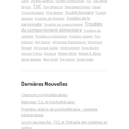
Garin
Thomas Langlois
Thomas Villemonteix
Tics
Tina Payne
TOC
Bryson
Tony Attwood
Transdiagnostique
Travail
Trouble bipolaire
Trichotillomanie
Trish Bartley
Trouble
Troubles de la
panique
Troubles de l'humeur
Troubles
personnalité
Troubles du comportement
du comportement alimentaire
Troubles du
sommeil
Troubles psychotiques
Troubles sexuels
Troy
DuFrene
Ueli Kramer
Véronique Brand-Arpon
Véronique
Briquet
Véronique Gaillac
Vieillissement
Vinca Rivière
Vincent Trybou
Violence
William Miller
William R. Miller
Xavier Amador
Yann Hodé
Yves Simon
Zindel Segal
Dernières Nouvelles
Chansons psychoéducatives
Rubrique "I.A. et Psychothérapie"
Première séance de psychothérapie - exemple
pédagogique
Le psy qui marche : TCC et Thérapie des schémas en
vidéos