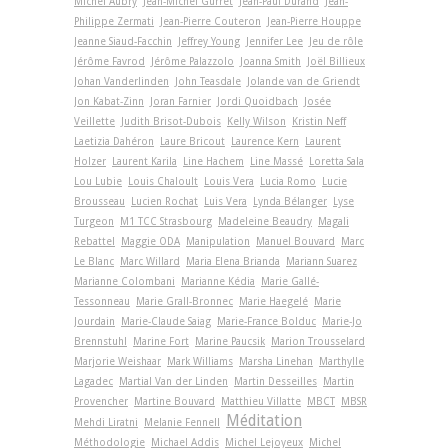
Michel Aubry
Jean-Michel Gurret
Jean-Paul Durand
Jean-
Philippe Zermati
Jean-Pierre Couteron
Jean-Pierre Houppe
Jeanne Siaud-Facchin
Jeffrey Young
Jennifer Lee
Jeu de rôle
Jérôme Favrod
Jérôme Palazzolo
Joanna Smith
Joël Billieux
Johan Vanderlinden
John Teasdale
Jolande van de Griendt
Jon Kabat-Zinn
Joran Farnier
Jordi Quoidbach
Josée
Veillette
Judith Brisot-Dubois
Kelly Wilson
Kristin Neff
Laetizia Dahéron
Laure Bricout
Laurence Kern
Laurent
Holzer
Laurent Karila
Line Hachem
Line Massé
Loretta Sala
Lou Lubie
Louis Chaloult
Louis Vera
Lucia Romo
Lucie
Brousseau
Lucien Rochat
Luis Vera
Lynda Bélanger
Lyse
Turgeon
M1 TCC Strasbourg
Madeleine Beaudry
Magali
Rebattel
Maggie ODA
Manipulation
Manuel Bouvard
Marc
Le Blanc
Marc Willard
Maria Elena Brianda
Mariann Suarez
Marianne Colombani
Marianne Kédia
Marie Gallé-
Tessonneau
Marie Grall-Bronnec
Marie Haegelé
Marie
Jourdain
Marie-Claude Saiag
Marie-France Bolduc
Marie-Jo
Brennstuhl
Marine Fort
Marine Paucsik
Marion Trousselard
Marjorie Weishaar
Mark Williams
Marsha Linehan
Marthylle
Lagadec
Martial Van der Linden
Martin Desseilles
Martin
Provencher
Martine Bouvard
Matthieu Villatte
MBCT
MBSR
Méditation
Mehdi Liratni
Melanie Fennell
Méthodologie
Michael Addis
Michel Lejoyeux
Michel