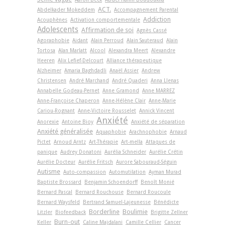
ACT.
Abdelkader Mokeddem
Accompagnement Parental
Addiction
Acouphènes
Activation comportementale
Adolescents
Affirmation de soi
Agnès Cassé
Agoraphobie
Aidant
Alain Perroud
Alain Sauteraud
Alain
Tortosa
Alan Marlatt
Alcool
Alexandra Meert
Alexandre
Heeren
Alix Lefief-Delcourt
Alliance thérapeutique
Alzheimer
Amaria Baghdadli
Anaël Assier
Andrew
Christensen
André Marchand
André Quaderi
Anna Llenas
Annabelle Godeau-Pernet
Anne Gramond
Anne MARREZ
Anne-Françoise Chaperon
Anne-Hélène Clair
Anne-Marie
Cariou-Rognant
Anne-Victoire Rousselet
Annick Vincent
Anxiété
Anorexie
Antoine Bioy
Anxiété de séparation
Anxiété généralisée
Aquaphobie
Arachnophobie
Arnaud
Pictet
Arnoud Arntz
Art-Thérapie
Art-­mella
Attaques de
panique
Audrey Donatoni
Aurélia Schneider
Aurélie Crétin
Aurélie Docteur
Aurélie Fritsch
Aurore Sabouraud-Séguin
Autisme
Auto-compassion
Automutilation
Ayman Murad
Baptiste Brossard
Benjamin Schoendorff
Benoît Monié
Bernard Pascal
Bernard Rouchouse
Bernard Roucoule
Bernard Waysfeld
Bertrand Samuel-Lajeunesse
Bénédicte
Borderline
Boulimie
Litzler
Biofeedback
Brigitte Zellner
Burn-out
Keller
Caline Majdalani
Camille Cellier
Cancer