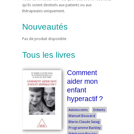
qu'ils soient destinés aux patients ou aux
thérapeutes uniquement.
Nouveautés
Pas de produit disponible
Tous les livres
Comment
aider mon
enfant
hyperactif ?
Adolescents
Enfants
Manuel Bouvard
Marie-Claude Saiag
Programme Barkley
Stéphanie Bioulac