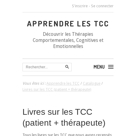
S'inscrire
-
Se connecter
APPRENDRE LES TCC
Découvrir les Thérapies
Comportementales, Cognitives et
Emotionnelles
MENU
Vous êtes ici :
Apprendre les TCC
/
Catalogue
/
Livres sur les TCC (patient + thérapeute)
Livres sur les TCC
(patient + thérapeute)
Tous les livres sur les TCC que nous avons recensés,