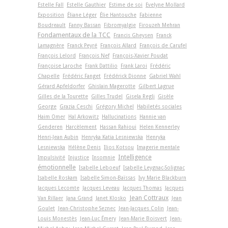
Estelle Fall
Estelle Gauthier
Estime de soi
Evelyne Mollard
Exposition
Éliane Léger
Élie Hantouche
Fabienne
Boudreault
Fanny Bassan
Fibromyalgie
Firouzeh Mehran
Fondamentaux de la TCC
Francis Gheysen
Franck
Lamagnère
Franck Peyré
François Allard
François de Carufel
François Lelord
François Nef
François-Xavier Poudat
Françoise Laroche
Frank Dattilio
Frank Laroi
Frédéric
Chapelle
Frédéric Fanget
Frédérick Dionne
Gabriel Wahl
Gérard Apfeldorfer
Ghislain Magerotte
Gilbert Lagrue
Gilles de la Tourette
Gilles Trudel
Gisela Regli
Gisèle
George
Grazia Ceschi
Grégory Michel
Habiletés sociales
Haim Omer
Hal Arkowitz
Hallucinations
Hannie van
Genderen
Harcèlement
Hassan Rahioui
Helen Kennerley
Henri-Jean Aubin
Henryka Katia Lesniewska
Henryka
Lesniewska
Hélène Denis
Ilios Kotsou
Imagerie mentale
Intelligence
Impulsivité
Injustice
Insomnie
émotionnelle
Isabelle Leboeuf
Isabelle Leygnac-Solignac
Isabelle Roskam
Isabelle Simon-Baïssas
Ivy Marie Blackburn
Jacques Lecomte
Jacques Leveau
Jacques Thomas
Jacques
Jean Cottraux
Van Rillaer
Jana Grand
Janet Klosko
Jean
Goulet
Jean-Christophe Seznec
Jean-Jacques Colin
Jean-
Louis Monestès
Jean-Luc Émery
Jean-Marie Boisvert
Jean-