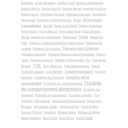
Beaulieu
Soizic Michelot
Sophie Côté
Sophie Lantheaume
Sophie Morin
Sophie Nicole
Sophie Parent
Stephen Rollnick
Steven Hayes
Stéphane Rusinek
Stéphanie Bioulac
Stéphanie
Stress post-
Hahusseau
Stéphany Orain-Pelissolo
Stress
traumatique
Suicide
Susan Greenland
Sylvain Dagneaux
Sylvie Aubin
Sylvie Beacco
Sylvie Naar-King
Sylvie Royant-
TDAH
Parola
Syndrome d'Asperger
Tabagisme
Thanh-Lan
Ngo
Thérapie Comportementale Dialectique
Thérapie de
Thérapie des schémas
couple
Thérapie de groupe
Thérapie Familiale
Thérapie Neurocomportementale
Thierry
Garin
Thomas Langlois
Thomas Villemonteix
Tics
Tina Payne
TOC
Bryson
Tony Attwood
Transdiagnostique
Travail
Trouble bipolaire
Trichotillomanie
Trish Bartley
Trouble
Troubles de la
panique
Troubles de l'humeur
Troubles
personnalité
Troubles du comportement
du comportement alimentaire
Troubles du
sommeil
Troubles psychotiques
Troubles sexuels
Troy
DuFrene
Ueli Kramer
Véronique Brand-Arpon
Véronique
Briquet
Véronique Gaillac
Vieillissement
Vinca Rivière
Vincent Trybou
Violence
William Miller
William R. Miller
Xavier Amador
Yann Hodé
Yves Simon
Zindel Segal