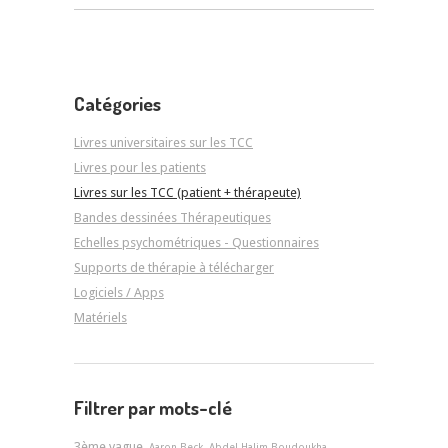
Catégories
Livres universitaires sur les TCC
Livres pour les patients
Livres sur les TCC (patient + thérapeute)
Bandes dessinées Thérapeutiques
Echelles psychométriques - Questionnaires
Supports de thérapie à télécharger
Logiciels / Apps
Matériels
Filtrer par mots-clé
3ème vague
Aaron Beck
Abdel Halim Boudoukha