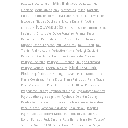
Mindfulness
Reynaud
Michel Ylieff
Mohamed-Ali
Gorsane
Moïra Mikolajczak
Motivation
Muzo
Nathalie
Fallourd
Nathalie Fournet
Nathalie Franc
Neha Chawla
Neil
Jacobson
Nicolas Duchesne
Nicole Karsenti
Noëlla
Nouveautés
Jarrousse
Obésité
Odile Darbon
Olivia
Hagimont
Oncologie
Ovide Fontaine
Parents
Pascal
Delamillieure
Pascal de Sutter
Pascale Brillon
Patrick
Dupont
Patrick Légeron
Paul Gendreau
Paul Gilbert
Paul
Tréhin
Pauline Aubry
Perfectionnisme
Perluigi Graziani
Personnalité évitante
Personnes âgées
Peter Cooper
Philippe Fontaine
Philippe Guichenez
Philippe Peignard
Phobie sociale
Philippe Roussel
Phobie scolaire
Phobie spécifique
Pierluigi Graziani
Pierre Bordaberry
Pierre Cousineau
Pierre Klotz
Pierre Philippot
Pierre Taquet
Pierre-Yves Sarron
Pierrette Trudeau Le Blanc
Processus
Programme Barkley
Psychocardiologie
Psychologie positive
Psychopathologie cognitive
Psychose
Quentin Debray
Randye Semple
Reconsolidation de la mémoire
Relaxation
Renaud Jardri
Rébecca Shankland
Rémi Neveu
Risques
Psycho-sociaux
Robert Ladouceur
Roland Coutanceau
Rollon Poinsot
Rudy Simone
Russ Harris
Samia Ben Youssef
Sandrine GABET PUJOL
Sarah Bowen
Schizophrénie
Serge