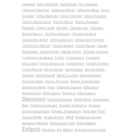
Cannabis
Cara Verdellen
Cardiologie
Cas cliniques
Catherine Blanchet
Catherine Meyer
Catherine Musa
Cécile
Coudert
Céline Baeyens
Céline Clément
Céline Douilliez
Charles Martin Krum
Charles Morin
Charles-Édouard
Rengade
Charly Cungi
Choden
Christian Gay
Christine
Mirabel-Sarron
Christine Padesky
Christine Rollard
Christophe André
Christophe Leys
Christopher Germer
Christopher Martell
Claude Arnaud
Claude Baudu
Claude
Berghmans
Claude Penet
Claudia Verret
Clément Lecomte
Cohérence cardiaque
Colère
Compassion
Conduite
antisociale
Crises d'angoisse
Cyclothymie
Cyrielle Richard
Cyrille Bouvet
Daniel Nollet
Daniel Siegel
Daniela Eraldi-
Gackiere
David Dewulf
David Gourion
David Kingdon
Delphine Nelis
Dennis Donovan
Dennis Greenberger
Dermatillomanie
Deuil
Déborah Ducasse
Déficience
Intellectuelle
Délinquance
Démence
Dépendance
Dépression
Désensibilisation
Didier Pleux
Dominique
Page
Dominique Servant
Douglas Turkington
Douleur
Dysmorphophobie
Echelles d'évaluation
Eline Snel
Elise
Ouvrier-Buffet
Elizabeth Yost
EMDR
Emmanuel Granier
Emmanuel Madieu
Emmanuelle Zech
Emna Ragama
Enfants
Entretien
Eric Willaye
Eryc Siobud Dorocant