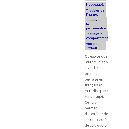
Nouveautés
Troubles de
l'humeur
Troubles de
la
personnalité
Troubles du
comportement
Vincent
Trybou
Qu’est-ce que
l’automutilation
? Voici le
premier
ouvrage en
français et
multidisciplinaire
sur ce sujet.
Ce livre
permet
d’appréhender
la complexité
de ce trouble