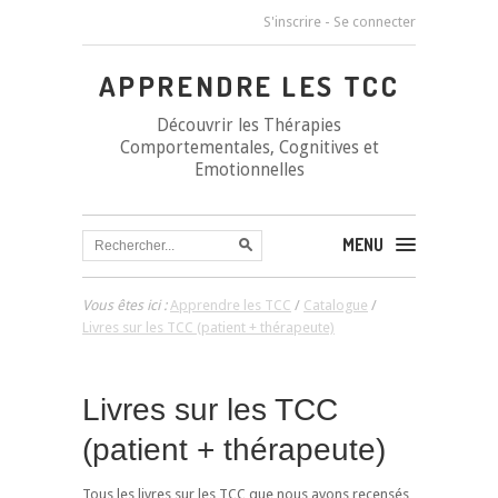
S'inscrire
-
Se connecter
APPRENDRE LES TCC
Découvrir les Thérapies
Comportementales, Cognitives et
Emotionnelles
MENU
Vous êtes ici :
Apprendre les TCC
/
Catalogue
/
Livres sur les TCC (patient + thérapeute)
Livres sur les TCC
(patient + thérapeute)
Tous les livres sur les TCC que nous avons recensés,