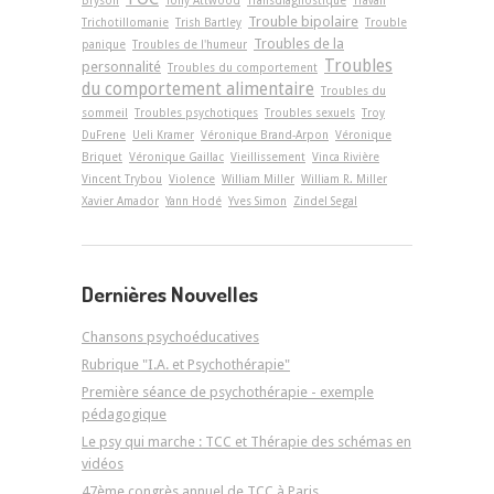
Trouble bipolaire
Trichotillomanie
Trish Bartley
Trouble
Troubles de la
panique
Troubles de l'humeur
Troubles
personnalité
Troubles du comportement
du comportement alimentaire
Troubles du
sommeil
Troubles psychotiques
Troubles sexuels
Troy
DuFrene
Ueli Kramer
Véronique Brand-Arpon
Véronique
Briquet
Véronique Gaillac
Vieillissement
Vinca Rivière
Vincent Trybou
Violence
William Miller
William R. Miller
Xavier Amador
Yann Hodé
Yves Simon
Zindel Segal
Dernières Nouvelles
Chansons psychoéducatives
Rubrique "I.A. et Psychothérapie"
Première séance de psychothérapie - exemple
pédagogique
Le psy qui marche : TCC et Thérapie des schémas en
vidéos
47ème congrès annuel de TCC à Paris