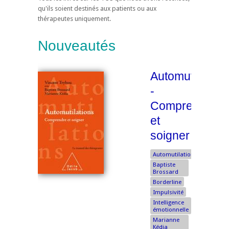
qu'ils soient destinés aux patients ou aux
thérapeutes uniquement.
Nouveautés
Automutilation
-
Comprendre
et
soigner
Automutilation
Baptiste
Brossard
Borderline
Impulsivité
Intelligence
émotionnelle
Marianne
Kédia