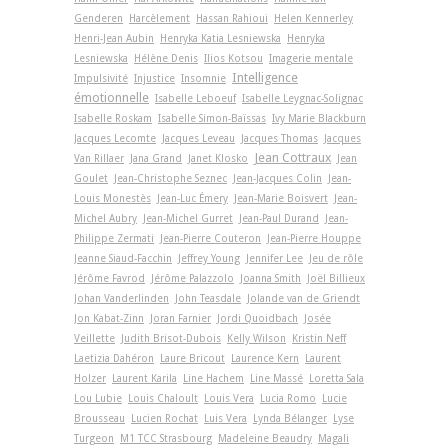
Genderen
Harcèlement
Hassan Rahioui
Helen Kennerley
Henri-Jean Aubin
Henryka Katia Lesniewska
Henryka
Lesniewska
Hélène Denis
Ilios Kotsou
Imagerie mentale
Intelligence
Impulsivité
Injustice
Insomnie
émotionnelle
Isabelle Leboeuf
Isabelle Leygnac-Solignac
Isabelle Roskam
Isabelle Simon-Baïssas
Ivy Marie Blackburn
Jacques Lecomte
Jacques Leveau
Jacques Thomas
Jacques
Jean Cottraux
Van Rillaer
Jana Grand
Janet Klosko
Jean
Goulet
Jean-Christophe Seznec
Jean-Jacques Colin
Jean-
Louis Monestès
Jean-Luc Émery
Jean-Marie Boisvert
Jean-
Michel Aubry
Jean-Michel Gurret
Jean-Paul Durand
Jean-
Philippe Zermati
Jean-Pierre Couteron
Jean-Pierre Houppe
Jeanne Siaud-Facchin
Jeffrey Young
Jennifer Lee
Jeu de rôle
Jérôme Favrod
Jérôme Palazzolo
Joanna Smith
Joël Billieux
Johan Vanderlinden
John Teasdale
Jolande van de Griendt
Jon Kabat-Zinn
Joran Farnier
Jordi Quoidbach
Josée
Veillette
Judith Brisot-Dubois
Kelly Wilson
Kristin Neff
Laetizia Dahéron
Laure Bricout
Laurence Kern
Laurent
Holzer
Laurent Karila
Line Hachem
Line Massé
Loretta Sala
Lou Lubie
Louis Chaloult
Louis Vera
Lucia Romo
Lucie
Brousseau
Lucien Rochat
Luis Vera
Lynda Bélanger
Lyse
Turgeon
M1 TCC Strasbourg
Madeleine Beaudry
Magali