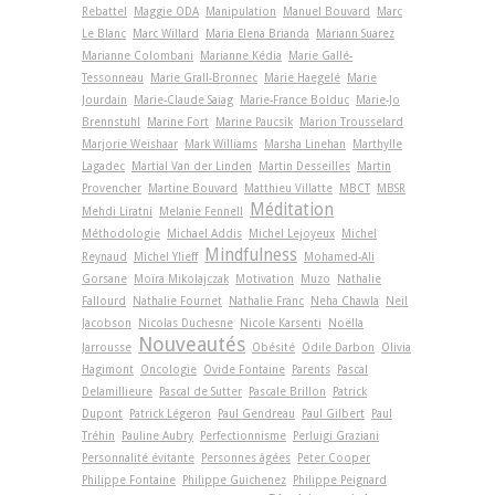
Rebattel
Maggie ODA
Manipulation
Manuel Bouvard
Marc
Le Blanc
Marc Willard
Maria Elena Brianda
Mariann Suarez
Marianne Colombani
Marianne Kédia
Marie Gallé-
Tessonneau
Marie Grall-Bronnec
Marie Haegelé
Marie
Jourdain
Marie-Claude Saiag
Marie-France Bolduc
Marie-Jo
Brennstuhl
Marine Fort
Marine Paucsik
Marion Trousselard
Marjorie Weishaar
Mark Williams
Marsha Linehan
Marthylle
Lagadec
Martial Van der Linden
Martin Desseilles
Martin
Provencher
Martine Bouvard
Matthieu Villatte
MBCT
MBSR
Méditation
Mehdi Liratni
Melanie Fennell
Méthodologie
Michael Addis
Michel Lejoyeux
Michel
Mindfulness
Reynaud
Michel Ylieff
Mohamed-Ali
Gorsane
Moïra Mikolajczak
Motivation
Muzo
Nathalie
Fallourd
Nathalie Fournet
Nathalie Franc
Neha Chawla
Neil
Jacobson
Nicolas Duchesne
Nicole Karsenti
Noëlla
Nouveautés
Jarrousse
Obésité
Odile Darbon
Olivia
Hagimont
Oncologie
Ovide Fontaine
Parents
Pascal
Delamillieure
Pascal de Sutter
Pascale Brillon
Patrick
Dupont
Patrick Légeron
Paul Gendreau
Paul Gilbert
Paul
Tréhin
Pauline Aubry
Perfectionnisme
Perluigi Graziani
Personnalité évitante
Personnes âgées
Peter Cooper
Philippe Fontaine
Philippe Guichenez
Philippe Peignard