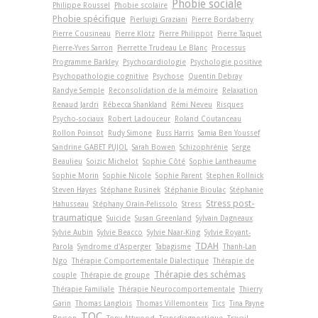
Phobie sociale
Philippe Roussel
Phobie scolaire
Phobie spécifique
Pierluigi Graziani
Pierre Bordaberry
Pierre Cousineau
Pierre Klotz
Pierre Philippot
Pierre Taquet
Pierre-Yves Sarron
Pierrette Trudeau Le Blanc
Processus
Programme Barkley
Psychocardiologie
Psychologie positive
Psychopathologie cognitive
Psychose
Quentin Debray
Randye Semple
Reconsolidation de la mémoire
Relaxation
Renaud Jardri
Rébecca Shankland
Rémi Neveu
Risques
Psycho-sociaux
Robert Ladouceur
Roland Coutanceau
Rollon Poinsot
Rudy Simone
Russ Harris
Samia Ben Youssef
Sandrine GABET PUJOL
Sarah Bowen
Schizophrénie
Serge
Beaulieu
Soizic Michelot
Sophie Côté
Sophie Lantheaume
Sophie Morin
Sophie Nicole
Sophie Parent
Stephen Rollnick
Steven Hayes
Stéphane Rusinek
Stéphanie Bioulac
Stéphanie
Stress post-
Hahusseau
Stéphany Orain-Pelissolo
Stress
traumatique
Suicide
Susan Greenland
Sylvain Dagneaux
Sylvie Aubin
Sylvie Beacco
Sylvie Naar-King
Sylvie Royant-
TDAH
Parola
Syndrome d'Asperger
Tabagisme
Thanh-Lan
Ngo
Thérapie Comportementale Dialectique
Thérapie de
Thérapie des schémas
couple
Thérapie de groupe
Thérapie Familiale
Thérapie Neurocomportementale
Thierry
Garin
Thomas Langlois
Thomas Villemonteix
Tics
Tina Payne
TOC
Bryson
Tony Attwood
Transdiagnostique
Travail