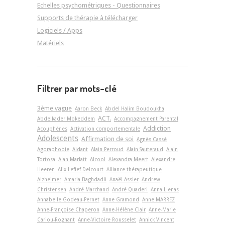
Echelles psychométriques - Questionnaires
Supports de thérapie à télécharger
Logiciels / Apps
Matériels
Filtrer par mots-clé
3ème vague
Aaron Beck
Abdel Halim Boudoukha
ACT.
Abdelkader Mokeddem
Accompagnement Parental
Addiction
Acouphènes
Activation comportementale
Adolescents
Affirmation de soi
Agnès Cassé
Agoraphobie
Aidant
Alain Perroud
Alain Sauteraud
Alain
Tortosa
Alan Marlatt
Alcool
Alexandra Meert
Alexandre
Heeren
Alix Lefief-Delcourt
Alliance thérapeutique
Alzheimer
Amaria Baghdadli
Anaël Assier
Andrew
Christensen
André Marchand
André Quaderi
Anna Llenas
Annabelle Godeau-Pernet
Anne Gramond
Anne MARREZ
Anne-Françoise Chaperon
Anne-Hélène Clair
Anne-Marie
Cariou-Rognant
Anne-Victoire Rousselet
Annick Vincent