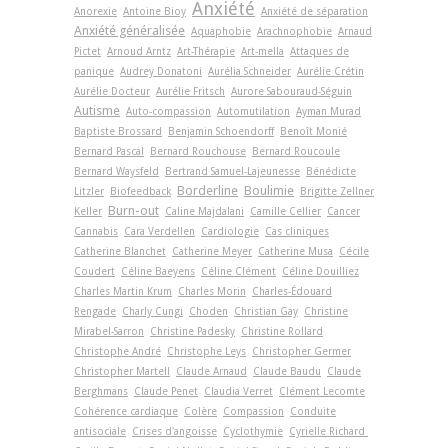
Anxiété
Anorexie
Antoine Bioy
Anxiété de séparation
Anxiété généralisée
Aquaphobie
Arachnophobie
Arnaud
Pictet
Arnoud Arntz
Art-Thérapie
Art-­mella
Attaques de
panique
Audrey Donatoni
Aurélia Schneider
Aurélie Crétin
Aurélie Docteur
Aurélie Fritsch
Aurore Sabouraud-Séguin
Autisme
Auto-compassion
Automutilation
Ayman Murad
Baptiste Brossard
Benjamin Schoendorff
Benoît Monié
Bernard Pascal
Bernard Rouchouse
Bernard Roucoule
Bernard Waysfeld
Bertrand Samuel-Lajeunesse
Bénédicte
Borderline
Boulimie
Litzler
Biofeedback
Brigitte Zellner
Burn-out
Keller
Caline Majdalani
Camille Cellier
Cancer
Cannabis
Cara Verdellen
Cardiologie
Cas cliniques
Catherine Blanchet
Catherine Meyer
Catherine Musa
Cécile
Coudert
Céline Baeyens
Céline Clément
Céline Douilliez
Charles Martin Krum
Charles Morin
Charles-Édouard
Rengade
Charly Cungi
Choden
Christian Gay
Christine
Mirabel-Sarron
Christine Padesky
Christine Rollard
Christophe André
Christophe Leys
Christopher Germer
Christopher Martell
Claude Arnaud
Claude Baudu
Claude
Berghmans
Claude Penet
Claudia Verret
Clément Lecomte
Cohérence cardiaque
Colère
Compassion
Conduite
antisociale
Crises d'angoisse
Cyclothymie
Cyrielle Richard