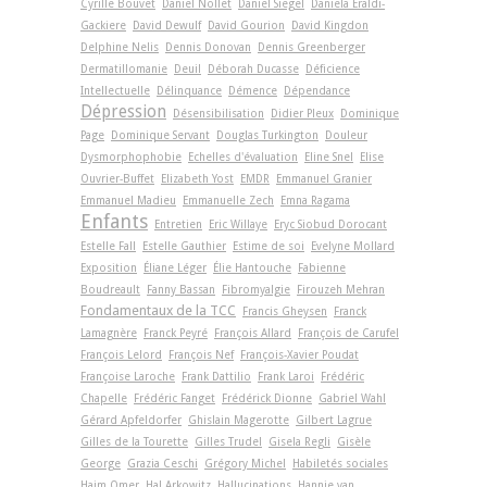
Cyrille Bouvet
Daniel Nollet
Daniel Siegel
Daniela Eraldi-
Gackiere
David Dewulf
David Gourion
David Kingdon
Delphine Nelis
Dennis Donovan
Dennis Greenberger
Dermatillomanie
Deuil
Déborah Ducasse
Déficience
Intellectuelle
Délinquance
Démence
Dépendance
Dépression
Désensibilisation
Didier Pleux
Dominique
Page
Dominique Servant
Douglas Turkington
Douleur
Dysmorphophobie
Echelles d'évaluation
Eline Snel
Elise
Ouvrier-Buffet
Elizabeth Yost
EMDR
Emmanuel Granier
Emmanuel Madieu
Emmanuelle Zech
Emna Ragama
Enfants
Entretien
Eric Willaye
Eryc Siobud Dorocant
Estelle Fall
Estelle Gauthier
Estime de soi
Evelyne Mollard
Exposition
Éliane Léger
Élie Hantouche
Fabienne
Boudreault
Fanny Bassan
Fibromyalgie
Firouzeh Mehran
Fondamentaux de la TCC
Francis Gheysen
Franck
Lamagnère
Franck Peyré
François Allard
François de Carufel
François Lelord
François Nef
François-Xavier Poudat
Françoise Laroche
Frank Dattilio
Frank Laroi
Frédéric
Chapelle
Frédéric Fanget
Frédérick Dionne
Gabriel Wahl
Gérard Apfeldorfer
Ghislain Magerotte
Gilbert Lagrue
Gilles de la Tourette
Gilles Trudel
Gisela Regli
Gisèle
George
Grazia Ceschi
Grégory Michel
Habiletés sociales
Haim Omer
Hal Arkowitz
Hallucinations
Hannie van