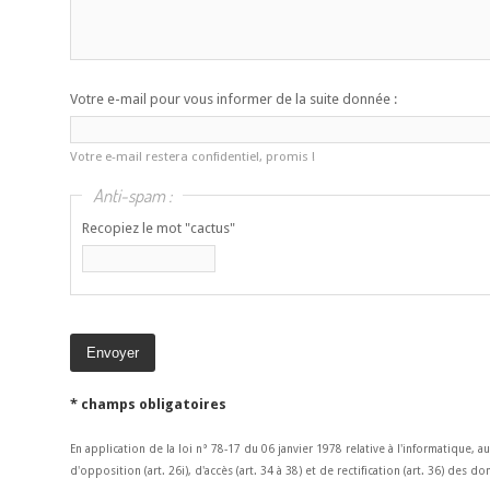
Votre e-mail pour vous informer de la suite donnée :
Votre e-mail restera confidentiel, promis !
Anti-spam :
Recopiez le mot "cactus"
* champs obligatoires
En application de la loi n° 78-17 du 06 janvier 1978 relative à l'informatique, a
d'opposition (art. 26i), d'accès (art. 34 à 38) et de rectification (art. 36) des