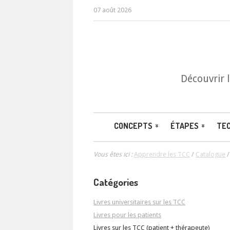
07 août 2026
Découvrir 
CONCEPTS
ÉTAPES
TE
Vous êtes ici :
Apprendre les TCC
/
Catalogue
Catégories
Livres universitaires sur les TCC
Livres pour les patients
Livres sur les TCC (patient + thérapeute)