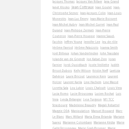
Jacques Thomas
Jacques Van Rillaer
Jana Grand
Jean Cottraux
Janet Klosko
Jean Goulet
Jean-
Christophe Seznec
Jean-Jacques Colin
Jean-Louis
Monestès
Jean-Luc Émery
Jean-Marie Boisvert
Jean-Michel Aubry
Jean-Michel Gurret
Jean-Paul
Durand
Jean-Philippe Zermati
Jean-Pierre
Couteron
Jean-Pierre Houppe
Jeanne Siaud-
Facchin
Jeffrey Young
Jennifer Lee
Jeu de rôle
Jérôme Favrod
Jérôme Palazzolo
Joanna Smith
Joël Billieux
Johan Vanderlinden
John Teasdale
Jolande van de Griendt
Jon Kabat-Zinn
Joran
Farnier
Jordi Quoidbach
Josée Veillette
Judith
Brisot-Dubois
Kelly Wilson
Kristin Neff
Laetizia
Dahéron
Laure Bricout
Laurence Kern
Laurent
Holzer
Laurent Karila
Line Hachem
Line Massé
Loretta Sala
Lou Lubie
Louis Chaloult
Louis Vera
Lucia Romo
Lucie Brousseau
Lucien Rochat
Luis
Vera
Lynda Bélanger
Lyse Turgeon
M1 TCC
Strasbourg
Madeleine Beaudry
Magali Rebattel
Maggie ODA
Manipulation
Manuel Bouvard
Marc
Le Blanc
Marc Willard
Maria Elena Brianda
Mariann
Suarez
Marianne Colombani
Marianne Kédia
Marie
Gallé-Tessonneau
Marie Grall-Bronnec
Marie