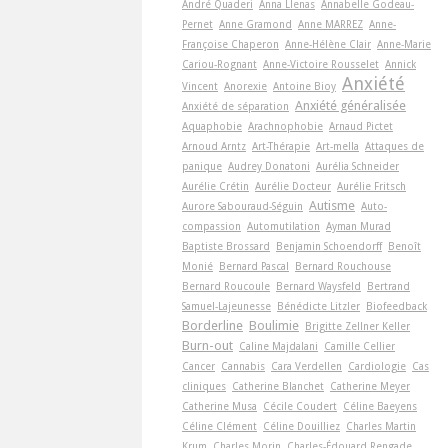
André Quaderi
Anna Llenas
Annabelle Godeau-
Pernet
Anne Gramond
Anne MARREZ
Anne-
Françoise Chaperon
Anne-Hélène Clair
Anne-Marie
Cariou-Rognant
Anne-Victoire Rousselet
Annick
Anxiété
Vincent
Anorexie
Antoine Bioy
Anxiété généralisée
Anxiété de séparation
Aquaphobie
Arachnophobie
Arnaud Pictet
Arnoud Arntz
Art-Thérapie
Art-­mella
Attaques de
panique
Audrey Donatoni
Aurélia Schneider
Aurélie Crétin
Aurélie Docteur
Aurélie Fritsch
Autisme
Aurore Sabouraud-Séguin
Auto-
compassion
Automutilation
Ayman Murad
Baptiste Brossard
Benjamin Schoendorff
Benoît
Monié
Bernard Pascal
Bernard Rouchouse
Bernard Roucoule
Bernard Waysfeld
Bertrand
Samuel-Lajeunesse
Bénédicte Litzler
Biofeedback
Borderline
Boulimie
Brigitte Zellner Keller
Burn-out
Caline Majdalani
Camille Cellier
Cancer
Cannabis
Cara Verdellen
Cardiologie
Cas
cliniques
Catherine Blanchet
Catherine Meyer
Catherine Musa
Cécile Coudert
Céline Baeyens
Céline Clément
Céline Douilliez
Charles Martin
Krum
Charles Morin
Charles-Édouard Rengade