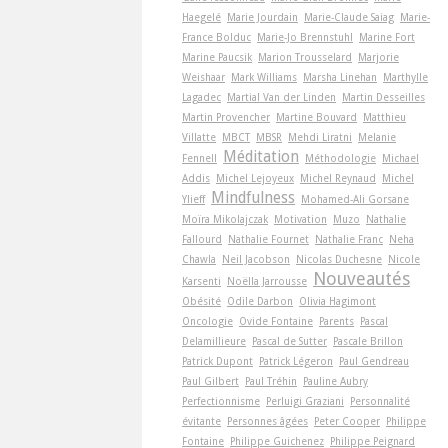
Haegelé
Marie Jourdain
Marie-Claude Saiag
Marie-
France Bolduc
Marie-Jo Brennstuhl
Marine Fort
Marine Paucsik
Marion Trousselard
Marjorie
Weishaar
Mark Williams
Marsha Linehan
Marthylle
Lagadec
Martial Van der Linden
Martin Desseilles
Martin Provencher
Martine Bouvard
Matthieu
Villatte
MBCT
MBSR
Mehdi Liratni
Melanie
Méditation
Fennell
Méthodologie
Michael
Addis
Michel Lejoyeux
Michel Reynaud
Michel
Mindfulness
Ylieff
Mohamed-Ali Gorsane
Moïra Mikolajczak
Motivation
Muzo
Nathalie
Fallourd
Nathalie Fournet
Nathalie Franc
Neha
Chawla
Neil Jacobson
Nicolas Duchesne
Nicole
Nouveautés
Karsenti
Noëlla Jarrousse
Obésité
Odile Darbon
Olivia Hagimont
Oncologie
Ovide Fontaine
Parents
Pascal
Delamillieure
Pascal de Sutter
Pascale Brillon
Patrick Dupont
Patrick Légeron
Paul Gendreau
Paul Gilbert
Paul Tréhin
Pauline Aubry
Perfectionnisme
Perluigi Graziani
Personnalité
évitante
Personnes âgées
Peter Cooper
Philippe
Fontaine
Philippe Guichenez
Philippe Peignard