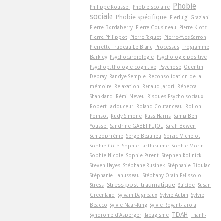
Phobie
Philippe Roussel
Phobie scolaire
sociale
Phobie spécifique
Pierluigi Graziani
Pierre Bordaberry
Pierre Cousineau
Pierre Klotz
Pierre Philippot
Pierre Taquet
Pierre-Yves Sarron
Pierrette Trudeau Le Blanc
Processus
Programme
Barkley
Psychocardiologie
Psychologie positive
Psychopathologie cognitive
Psychose
Quentin
Debray
Randye Semple
Reconsolidation de la
mémoire
Relaxation
Renaud Jardri
Rébecca
Shankland
Rémi Neveu
Risques Psycho-sociaux
Robert Ladouceur
Roland Coutanceau
Rollon
Poinsot
Rudy Simone
Russ Harris
Samia Ben
Youssef
Sandrine GABET PUJOL
Sarah Bowen
Schizophrénie
Serge Beaulieu
Soizic Michelot
Sophie Côté
Sophie Lantheaume
Sophie Morin
Sophie Nicole
Sophie Parent
Stephen Rollnick
Steven Hayes
Stéphane Rusinek
Stéphanie Bioulac
Stéphanie Hahusseau
Stéphany Orain-Pelissolo
Stress post-traumatique
Stress
Suicide
Susan
Greenland
Sylvain Dagneaux
Sylvie Aubin
Sylvie
Beacco
Sylvie Naar-King
Sylvie Royant-Parola
TDAH
Syndrome d'Asperger
Tabagisme
Thanh-