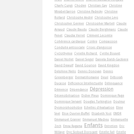
Charly Cungi
Choden
Christian Gay
Christine
Mirabel-Sarron
Christine Padesky
Christine
Rollard
Christophe André
Christophe Leys
Christopher Germer
Christopher Martell
Claude
Arnaud
Claude Baudu
Claude Berghmans
Claude
Penet
Claudia Verret
Clément Lecomte
Cohérence cardiaque
Colère
Compassion
Conduite antisociale
Crises d'angoisse
Cyclothymie
Cyrielle Richard
Cyrille Bouvet
Daniel Nollet
Daniel Siegel
Daniela Eraldi-Gackiere
David Dewulf
David Gourion
David Kingdon
Delphine Nelis
Dennis Donovan
Dennis
Greenberger
Dermatillomanie
Deuil
Déborah
Ducasse
Déficience Intellectuelle
Délinquance
Dépression
Démence
Dépendance
Désensibilisation
Didier Pleux
Dominique Page
Dominique Servant
Douglas Turkington
Douleur
Dysmorphophobie
Echelles d'évaluation
Eline
Snel
Elise Ouvrier-Buffet
Elizabeth Yost
EMDR
Emmanuel Granier
Emmanuel Madieu
Emmanuelle
Enfants
Zech
Emna Ragama
Entretien
Eric
Willaye
Eryc Siobud Dorocant
Estelle Fall
Estelle