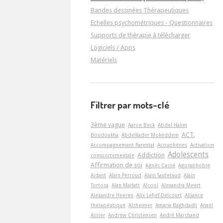
Bandes dessinées Thérapeutiques
Echelles psychométriques - Questionnaires
Supports de thérapie à télécharger
Logiciels / Apps
Matériels
Filtrer par mots-clé
3ème vague
Aaron Beck
Abdel Halim
ACT.
Boudoukha
Abdelkader Mokeddem
Accompagnement Parental
Acouphènes
Activation
Adolescents
Addiction
comportementale
Affirmation de soi
Agnès Cassé
Agoraphobie
Aidant
Alain Perroud
Alain Sauteraud
Alain
Tortosa
Alan Marlatt
Alcool
Alexandra Meert
Alexandre Heeren
Alix Lefief-Delcourt
Alliance
thérapeutique
Alzheimer
Amaria Baghdadli
Anaël
Assier
Andrew Christensen
André Marchand