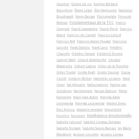
Gauthier
Estime de soi
Evelyne Mollard
Exposition
Éliane Léger
Élie Hantouche
Fabienne
Boudreault
Fanny Bassan
Fibromyalgie
Firouzeh
Fondamentaux de la TCC
Mehran
Francis
Gheysen
Franck Lamagnère
Franck Peyré
François
Allard
François de Carufel
François Lelord
François Nef
François-Xavier Poudat
Françoise
Laroche
Frank Dattilio
Frank Laroi
Frédéric
Chapelle
Frédéric Fanget
Frédérick Dionne
Gabriel Wahl
Gérard Apfeldorfer
Ghislain
Magerotte
Gilbert Lagrue
Gilles de la Tourette
Gilles Trudel
Gisela Regli
Gisèle George
Grazia
Ceschi
Grégory Michel
Habiletés sociales
Haim
Omer
Hal Arkowitz
Hallucinations
Hannie van
Genderen
Harcèlement
Hassan Rahioui
Helen
Kennerley
Henri-Jean Aubin
Henryka Katia
Lesniewska
Henryka Lesniewska
Hélène Denis
Ilios Kotsou
Imagerie mentale
Impulsivité
Intelligence émotionnelle
Injustice
Insomnie
Isabelle Leboeuf
Isabelle Leygnac-Solignac
Isabelle Roskam
Isabelle Simon-Baïssas
Ivy Marie
Blackburn
Jacques Lecomte
Jacques Leveau