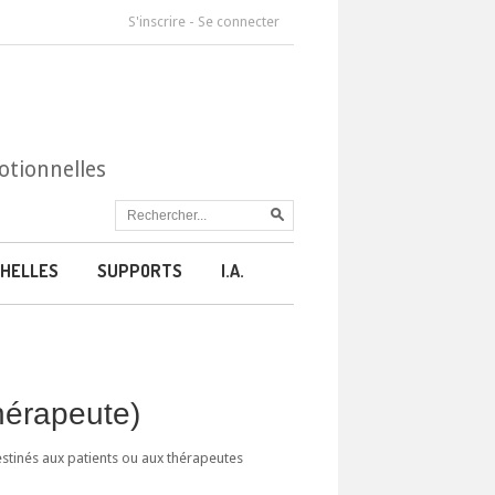
S'inscrire
-
Se connecter
otionnelles
HELLES
SUPPORTS
I.A.
thérapeute)
estinés aux patients ou aux thérapeutes