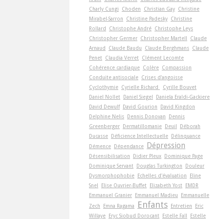
Charly Cungi
Choden
Christian Gay
Christine
Mirabel-Sarron
Christine Padesky
Christine
Rollard
Christophe André
Christophe Leys
Christopher Germer
Christopher Martell
Claude
Arnaud
Claude Baudu
Claude Berghmans
Claude
Penet
Claudia Verret
Clément Lecomte
Cohérence cardiaque
Colère
Compassion
Conduite antisociale
Crises d'angoisse
Cyclothymie
Cyrielle Richard
Cyrille Bouvet
Daniel Nollet
Daniel Siegel
Daniela Eraldi-Gackiere
David Dewulf
David Gourion
David Kingdon
Delphine Nelis
Dennis Donovan
Dennis
Greenberger
Dermatillomanie
Deuil
Déborah
Ducasse
Déficience Intellectuelle
Délinquance
Dépression
Démence
Dépendance
Désensibilisation
Didier Pleux
Dominique Page
Dominique Servant
Douglas Turkington
Douleur
Dysmorphophobie
Echelles d'évaluation
Eline
Snel
Elise Ouvrier-Buffet
Elizabeth Yost
EMDR
Emmanuel Granier
Emmanuel Madieu
Emmanuelle
Enfants
Zech
Emna Ragama
Entretien
Eric
Willaye
Eryc Siobud Dorocant
Estelle Fall
Estelle