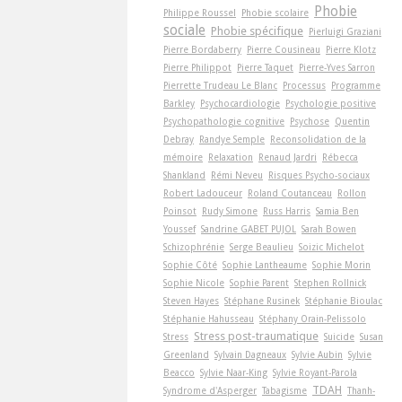
Phobie
Philippe Roussel
Phobie scolaire
sociale
Phobie spécifique
Pierluigi Graziani
Pierre Bordaberry
Pierre Cousineau
Pierre Klotz
Pierre Philippot
Pierre Taquet
Pierre-Yves Sarron
Pierrette Trudeau Le Blanc
Processus
Programme
Barkley
Psychocardiologie
Psychologie positive
Psychopathologie cognitive
Psychose
Quentin
Debray
Randye Semple
Reconsolidation de la
mémoire
Relaxation
Renaud Jardri
Rébecca
Shankland
Rémi Neveu
Risques Psycho-sociaux
Robert Ladouceur
Roland Coutanceau
Rollon
Poinsot
Rudy Simone
Russ Harris
Samia Ben
Youssef
Sandrine GABET PUJOL
Sarah Bowen
Schizophrénie
Serge Beaulieu
Soizic Michelot
Sophie Côté
Sophie Lantheaume
Sophie Morin
Sophie Nicole
Sophie Parent
Stephen Rollnick
Steven Hayes
Stéphane Rusinek
Stéphanie Bioulac
Stéphanie Hahusseau
Stéphany Orain-Pelissolo
Stress post-traumatique
Stress
Suicide
Susan
Greenland
Sylvain Dagneaux
Sylvie Aubin
Sylvie
Beacco
Sylvie Naar-King
Sylvie Royant-Parola
TDAH
Syndrome d'Asperger
Tabagisme
Thanh-