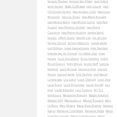
Jacques Thomas
Jacques Van Rillaer
Jana Grand
Jean Cottraux
Janet Klosko
Jean Goulet
Jean-
Christophe Seznec
Jean-Jacques Colin
Jean-Louis
Monestès
Jean-Luc Émery
Jean-Marie Boisvert
Jean-Michel Aubry
Jean-Michel Gurret
Jean-Paul
Durand
Jean-Philippe Zermati
Jean-Pierre
Couteron
Jean-Pierre Houppe
Jeanne Siaud-
Facchin
Jeffrey Young
Jennifer Lee
Jeu de rôle
Jérôme Favrod
Jérôme Palazzolo
Joanna Smith
Joël Billieux
Johan Vanderlinden
John Teasdale
Jolande van de Griendt
Jon Kabat-Zinn
Joran
Farnier
Jordi Quoidbach
Josée Veillette
Judith
Brisot-Dubois
Kelly Wilson
Kristin Neff
Laetizia
Dahéron
Laure Bricout
Laurence Kern
Laurent
Holzer
Laurent Karila
Line Hachem
Line Massé
Loretta Sala
Lou Lubie
Louis Chaloult
Louis Vera
Lucia Romo
Lucie Brousseau
Lucien Rochat
Luis
Vera
Lynda Bélanger
Lyse Turgeon
M1 TCC
Strasbourg
Madeleine Beaudry
Magali Rebattel
Maggie ODA
Manipulation
Manuel Bouvard
Marc
Le Blanc
Marc Willard
Maria Elena Brianda
Mariann
Suarez
Marianne Colombani
Marianne Kédia
Marie
Gallé-Tessonneau
Marie Grall-Bronnec
Marie