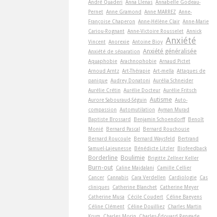
André Quaderi
Anna Llenas
Annabelle Godeau-
Pernet
Anne Gramond
Anne MARREZ
Anne-
Françoise Chaperon
Anne-Hélène Clair
Anne-Marie
Cariou-Rognant
Anne-Victoire Rousselet
Annick
Anxiété
Vincent
Anorexie
Antoine Bioy
Anxiété généralisée
Anxiété de séparation
Aquaphobie
Arachnophobie
Arnaud Pictet
Arnoud Arntz
Art-Thérapie
Art-­mella
Attaques de
panique
Audrey Donatoni
Aurélia Schneider
Aurélie Crétin
Aurélie Docteur
Aurélie Fritsch
Autisme
Aurore Sabouraud-Séguin
Auto-
compassion
Automutilation
Ayman Murad
Baptiste Brossard
Benjamin Schoendorff
Benoît
Monié
Bernard Pascal
Bernard Rouchouse
Bernard Roucoule
Bernard Waysfeld
Bertrand
Samuel-Lajeunesse
Bénédicte Litzler
Biofeedback
Borderline
Boulimie
Brigitte Zellner Keller
Burn-out
Caline Majdalani
Camille Cellier
Cancer
Cannabis
Cara Verdellen
Cardiologie
Cas
cliniques
Catherine Blanchet
Catherine Meyer
Catherine Musa
Cécile Coudert
Céline Baeyens
Céline Clément
Céline Douilliez
Charles Martin
Krum
Charles Morin
Charles-Édouard Rengade