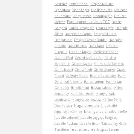
Gauthier
Estime de soi
Evelyne Mollard
Exposition
Éliane Léger
Élie Hantouche
Fabienne
Boudreault
Fanny Bassan
Fibromyalgie
Firouzeh
Fondamentaux de la TCC
Mehran
Francis
Gheysen
Franck Lamagnère
Franck Peyré
François
Allard
François de Carufel
François Lelord
François Nef
François-Xavier Poudat
Françoise
Laroche
Frank Dattilio
Frank Laroi
Frédéric
Chapelle
Frédéric Fanget
Frédérick Dionne
Gabriel Wahl
Gérard Apfeldorfer
Ghislain
Magerotte
Gilbert Lagrue
Gilles de la Tourette
Gilles Trudel
Gisela Regli
Gisèle George
Grazia
Ceschi
Grégory Michel
Habiletés sociales
Haim
Omer
Hal Arkowitz
Hallucinations
Hannie van
Genderen
Harcèlement
Hassan Rahioui
Helen
Kennerley
Henri-Jean Aubin
Henryka Katia
Lesniewska
Henryka Lesniewska
Hélène Denis
Ilios Kotsou
Imagerie mentale
Impulsivité
Intelligence émotionnelle
Injustice
Insomnie
Isabelle Leboeuf
Isabelle Leygnac-Solignac
Isabelle Roskam
Isabelle Simon-Baïssas
Ivy Marie
Blackburn
Jacques Lecomte
Jacques Leveau