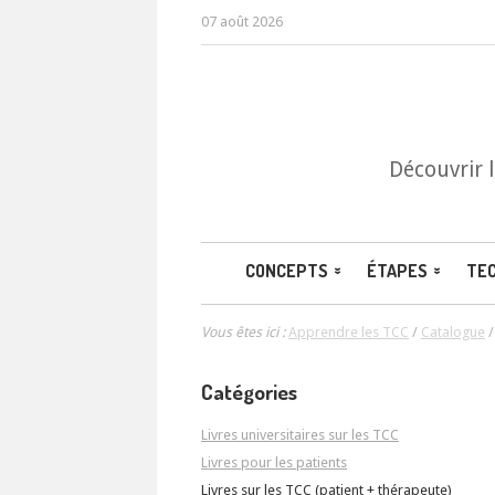
07 août 2026
Découvrir 
CONCEPTS
ÉTAPES
TE
Vous êtes ici :
Apprendre les TCC
/
Catalogue
Catégories
Livres universitaires sur les TCC
Livres pour les patients
Livres sur les TCC (patient + thérapeute)