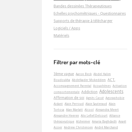
Bandes dessinées Thérapeutiques
Echelles psychométriques - Questionnaires
Supports de thérapie à télécharger
Logiciels / Apps
Matériels
Filtrer par mots-clé
3ème vague
Aaron Beck
Abdel Halim
ACT.
Boudoukha
Abdelkader Mokeddem
Accompagnement Parental
Acouphènes
Activation
Adolescents
Addiction
comportementale
Affirmation de soi
Agnès Cassé
Agoraphobie
Aidant
Alain Perroud
Alain Sauteraud
Alain
Tortosa
Alan Marlatt
Alcool
Alexandra Meert
Alexandre Heeren
Alix Lefief-Delcourt
Alliance
thérapeutique
Alzheimer
Amaria Baghdadli
Anaël
Assier
Andrew Christensen
André Marchand