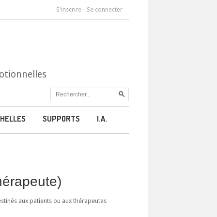
S'inscrire
-
Se connecter
otionnelles
HELLES
SUPPORTS
I.A.
thérapeute)
estinés aux patients ou aux thérapeutes