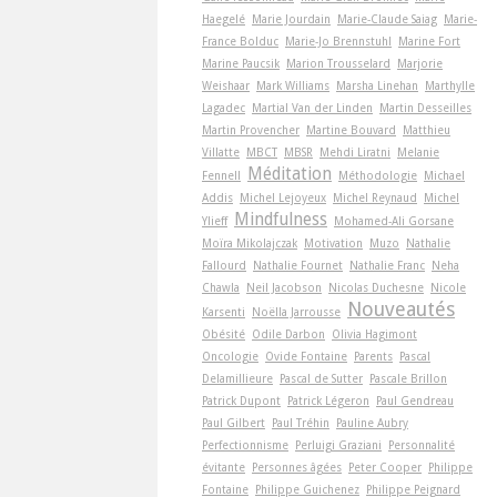
Haegelé
Marie Jourdain
Marie-Claude Saiag
Marie-
France Bolduc
Marie-Jo Brennstuhl
Marine Fort
Marine Paucsik
Marion Trousselard
Marjorie
Weishaar
Mark Williams
Marsha Linehan
Marthylle
Lagadec
Martial Van der Linden
Martin Desseilles
Martin Provencher
Martine Bouvard
Matthieu
Villatte
MBCT
MBSR
Mehdi Liratni
Melanie
Méditation
Fennell
Méthodologie
Michael
Addis
Michel Lejoyeux
Michel Reynaud
Michel
Mindfulness
Ylieff
Mohamed-Ali Gorsane
Moïra Mikolajczak
Motivation
Muzo
Nathalie
Fallourd
Nathalie Fournet
Nathalie Franc
Neha
Chawla
Neil Jacobson
Nicolas Duchesne
Nicole
Nouveautés
Karsenti
Noëlla Jarrousse
Obésité
Odile Darbon
Olivia Hagimont
Oncologie
Ovide Fontaine
Parents
Pascal
Delamillieure
Pascal de Sutter
Pascale Brillon
Patrick Dupont
Patrick Légeron
Paul Gendreau
Paul Gilbert
Paul Tréhin
Pauline Aubry
Perfectionnisme
Perluigi Graziani
Personnalité
évitante
Personnes âgées
Peter Cooper
Philippe
Fontaine
Philippe Guichenez
Philippe Peignard