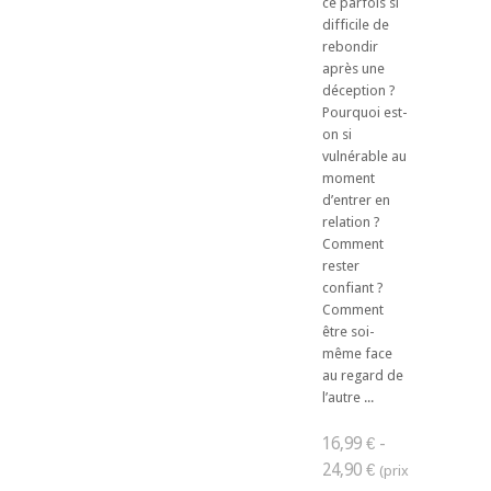
ce parfois si
difficile de
rebondir
après une
déception ?
Pourquoi est-
on si
vulnérable au
moment
d’entrer en
relation ?
Comment
rester
confiant ?
Comment
être soi-
même face
au regard de
l’autre ...
16,99 € -
24,90 €