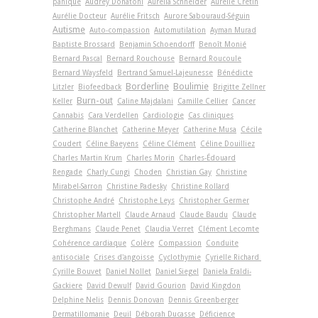
panique
Audrey Donatoni
Aurélia Schneider
Aurélie Crétin
Aurélie Docteur
Aurélie Fritsch
Aurore Sabouraud-Séguin
Autisme
Auto-compassion
Automutilation
Ayman Murad
Baptiste Brossard
Benjamin Schoendorff
Benoît Monié
Bernard Pascal
Bernard Rouchouse
Bernard Roucoule
Bernard Waysfeld
Bertrand Samuel-Lajeunesse
Bénédicte
Borderline
Boulimie
Litzler
Biofeedback
Brigitte Zellner
Burn-out
Keller
Caline Majdalani
Camille Cellier
Cancer
Cannabis
Cara Verdellen
Cardiologie
Cas cliniques
Catherine Blanchet
Catherine Meyer
Catherine Musa
Cécile
Coudert
Céline Baeyens
Céline Clément
Céline Douilliez
Charles Martin Krum
Charles Morin
Charles-Édouard
Rengade
Charly Cungi
Choden
Christian Gay
Christine
Mirabel-Sarron
Christine Padesky
Christine Rollard
Christophe André
Christophe Leys
Christopher Germer
Christopher Martell
Claude Arnaud
Claude Baudu
Claude
Berghmans
Claude Penet
Claudia Verret
Clément Lecomte
Cohérence cardiaque
Colère
Compassion
Conduite
antisociale
Crises d'angoisse
Cyclothymie
Cyrielle Richard
Cyrille Bouvet
Daniel Nollet
Daniel Siegel
Daniela Eraldi-
Gackiere
David Dewulf
David Gourion
David Kingdon
Delphine Nelis
Dennis Donovan
Dennis Greenberger
Dermatillomanie
Deuil
Déborah Ducasse
Déficience