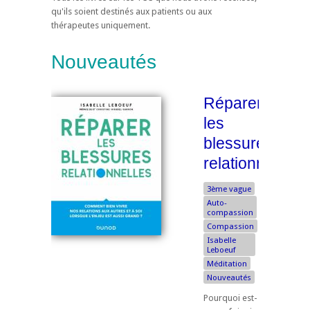
qu'ils soient destinés aux patients ou aux
thérapeutes uniquement.
Nouveautés
Réparer
les
blessures
relationnelles
3ème vague
Auto-
compassion
Compassion
Isabelle
Leboeuf
Méditation
Nouveautés
Pourquoi est-