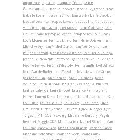
Intelligence
Impulsivité
Injustice
Insomnie
émotionnelle
Isabelle Leboeuf
Isabelle Leygnac-Solignac
Isabelle Roskam
Isabelle Simon-Baïssas
Ivy Marie Blackburn
Jacques Lecomte
Jacques Leveau
Jacques Thomas
Jacques
Jean Cottraux
Van Rillaer
Jana Grand
Janet Klosko
Jean
Goulet
Jean-Christophe Seznec
Jean-Jacques Colin
Jean-
Louis Monestès
Jean-Luc Émery
Jean-Marie Boisvert
Jean-
Michel Aubry
Jean-Michel Gurret
Jean-Paul Durand
Jean-
Philippe Zermati
Jean-Pierre Couteron
Jean-Pierre Houppe
Jeanne Siaud-Facchin
Jeffrey Young
Jennifer Lee
Jeu de rôle
Jérôme Favrod
Jérôme Palazzolo
Joanna Smith
Joël Billieux
Johan Vanderlinden
John Teasdale
Jolande van de Griendt
Jon Kabat-Zinn
Joran Farnier
Jordi Quoidbach
Josée
Veillette
Judith Brisot-Dubois
Kelly Wilson
Kristin Neff
Laetizia Dahéron
Laure Bricout
Laurence Kern
Laurent
Holzer
Laurent Karila
Line Hachem
Line Massé
Loretta Sala
Lou Lubie
Louis Chaloult
Louis Vera
Lucia Romo
Lucie
Brousseau
Lucien Rochat
Luis Vera
Lynda Bélanger
Lyse
Turgeon
M1 TCC Strasbourg
Madeleine Beaudry
Magali
Rebattel
Maggie ODA
Manipulation
Manuel Bouvard
Marc
Le Blanc
Marc Willard
Maria Elena Brianda
Mariann Suarez
Marianne Colombani
Marianne Kédia
Marie Gallé-