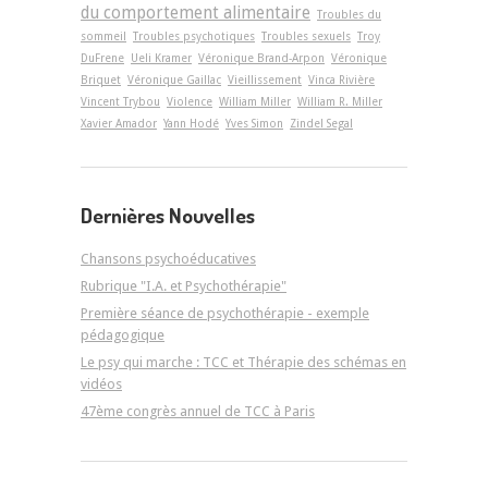
du comportement alimentaire
Troubles du
sommeil
Troubles psychotiques
Troubles sexuels
Troy
DuFrene
Ueli Kramer
Véronique Brand-Arpon
Véronique
Briquet
Véronique Gaillac
Vieillissement
Vinca Rivière
Vincent Trybou
Violence
William Miller
William R. Miller
Xavier Amador
Yann Hodé
Yves Simon
Zindel Segal
Dernières Nouvelles
Chansons psychoéducatives
Rubrique "I.A. et Psychothérapie"
Première séance de psychothérapie - exemple
pédagogique
Le psy qui marche : TCC et Thérapie des schémas en
vidéos
47ème congrès annuel de TCC à Paris