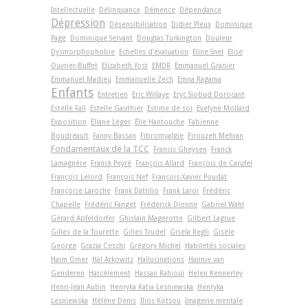
Intellectuelle
Délinquance
Démence
Dépendance
Dépression
Désensibilisation
Didier Pleux
Dominique
Page
Dominique Servant
Douglas Turkington
Douleur
Dysmorphophobie
Echelles d'évaluation
Eline Snel
Elise
Ouvrier-Buffet
Elizabeth Yost
EMDR
Emmanuel Granier
Emmanuel Madieu
Emmanuelle Zech
Emna Ragama
Enfants
Entretien
Eric Willaye
Eryc Siobud Dorocant
Estelle Fall
Estelle Gauthier
Estime de soi
Evelyne Mollard
Exposition
Éliane Léger
Élie Hantouche
Fabienne
Boudreault
Fanny Bassan
Fibromyalgie
Firouzeh Mehran
Fondamentaux de la TCC
Francis Gheysen
Franck
Lamagnère
Franck Peyré
François Allard
François de Carufel
François Lelord
François Nef
François-Xavier Poudat
Françoise Laroche
Frank Dattilio
Frank Laroi
Frédéric
Chapelle
Frédéric Fanget
Frédérick Dionne
Gabriel Wahl
Gérard Apfeldorfer
Ghislain Magerotte
Gilbert Lagrue
Gilles de la Tourette
Gilles Trudel
Gisela Regli
Gisèle
George
Grazia Ceschi
Grégory Michel
Habiletés sociales
Haim Omer
Hal Arkowitz
Hallucinations
Hannie van
Genderen
Harcèlement
Hassan Rahioui
Helen Kennerley
Henri-Jean Aubin
Henryka Katia Lesniewska
Henryka
Lesniewska
Hélène Denis
Ilios Kotsou
Imagerie mentale