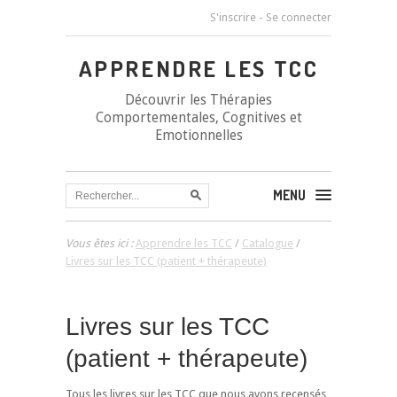
S'inscrire
-
Se connecter
APPRENDRE LES TCC
Découvrir les Thérapies
Comportementales, Cognitives et
Emotionnelles
MENU
Vous êtes ici :
Apprendre les TCC
/
Catalogue
/
Livres sur les TCC (patient + thérapeute)
Livres sur les TCC
(patient + thérapeute)
Tous les livres sur les TCC que nous avons recensés,