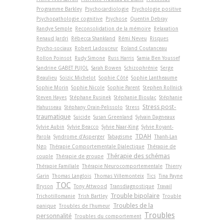
Programme Barkley
Psychocardiologie
Psychologie positive
Psychopathologie cognitive
Psychose
Quentin Debray
Randye Semple
Reconsolidation de la mémoire
Relaxation
Renaud Jardri
Rébecca Shankland
Rémi Neveu
Risques
Psycho-sociaux
Robert Ladouceur
Roland Coutanceau
Rollon Poinsot
Rudy Simone
Russ Harris
Samia Ben Youssef
Sandrine GABET PUJOL
Sarah Bowen
Schizophrénie
Serge
Beaulieu
Soizic Michelot
Sophie Côté
Sophie Lantheaume
Sophie Morin
Sophie Nicole
Sophie Parent
Stephen Rollnick
Steven Hayes
Stéphane Rusinek
Stéphanie Bioulac
Stéphanie
Stress post-
Hahusseau
Stéphany Orain-Pelissolo
Stress
traumatique
Suicide
Susan Greenland
Sylvain Dagneaux
Sylvie Aubin
Sylvie Beacco
Sylvie Naar-King
Sylvie Royant-
TDAH
Parola
Syndrome d'Asperger
Tabagisme
Thanh-Lan
Ngo
Thérapie Comportementale Dialectique
Thérapie de
Thérapie des schémas
couple
Thérapie de groupe
Thérapie Familiale
Thérapie Neurocomportementale
Thierry
Garin
Thomas Langlois
Thomas Villemonteix
Tics
Tina Payne
TOC
Bryson
Tony Attwood
Transdiagnostique
Travail
Trouble bipolaire
Trichotillomanie
Trish Bartley
Trouble
Troubles de la
panique
Troubles de l'humeur
Troubles
personnalité
Troubles du comportement