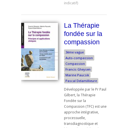
La Thérapie
fondée sur la
compassion
3ème vague
Auto-compassion
Compassion
Francis Gheysen
Marine Paucsik
Pascal Delamillieure
Développée par le Pr Paul
Gilbert, la Thérapie
Fondée sur la
Compassion (TFC) est une
approche intégrative,
processuelle,
transdiagnostique et