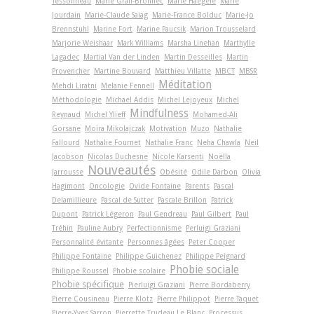
Tessonneau
Marie Grall-Bronnec
Marie Haegelé
Marie
Jourdain
Marie-Claude Saiag
Marie-France Bolduc
Marie-Jo
Brennstuhl
Marine Fort
Marine Paucsik
Marion Trousselard
Marjorie Weishaar
Mark Williams
Marsha Linehan
Marthylle
Lagadec
Martial Van der Linden
Martin Desseilles
Martin
Provencher
Martine Bouvard
Matthieu Villatte
MBCT
MBSR
Méditation
Mehdi Liratni
Melanie Fennell
Méthodologie
Michael Addis
Michel Lejoyeux
Michel
Mindfulness
Reynaud
Michel Ylieff
Mohamed-Ali
Gorsane
Moïra Mikolajczak
Motivation
Muzo
Nathalie
Fallourd
Nathalie Fournet
Nathalie Franc
Neha Chawla
Neil
Jacobson
Nicolas Duchesne
Nicole Karsenti
Noëlla
Nouveautés
Jarrousse
Obésité
Odile Darbon
Olivia
Hagimont
Oncologie
Ovide Fontaine
Parents
Pascal
Delamillieure
Pascal de Sutter
Pascale Brillon
Patrick
Dupont
Patrick Légeron
Paul Gendreau
Paul Gilbert
Paul
Tréhin
Pauline Aubry
Perfectionnisme
Perluigi Graziani
Personnalité évitante
Personnes âgées
Peter Cooper
Philippe Fontaine
Philippe Guichenez
Philippe Peignard
Phobie sociale
Philippe Roussel
Phobie scolaire
Phobie spécifique
Pierluigi Graziani
Pierre Bordaberry
Pierre Cousineau
Pierre Klotz
Pierre Philippot
Pierre Taquet
Pierre-Yves Sarron
Pierrette Trudeau Le Blanc
Processus