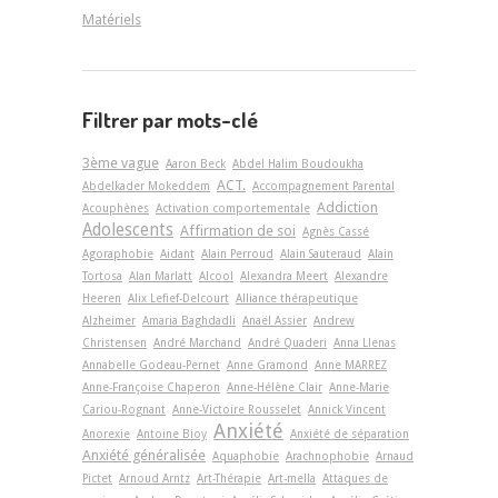
Matériels
Filtrer par mots-clé
3ème vague
Aaron Beck
Abdel Halim Boudoukha
ACT.
Abdelkader Mokeddem
Accompagnement Parental
Addiction
Acouphènes
Activation comportementale
Adolescents
Affirmation de soi
Agnès Cassé
Agoraphobie
Aidant
Alain Perroud
Alain Sauteraud
Alain
Tortosa
Alan Marlatt
Alcool
Alexandra Meert
Alexandre
Heeren
Alix Lefief-Delcourt
Alliance thérapeutique
Alzheimer
Amaria Baghdadli
Anaël Assier
Andrew
Christensen
André Marchand
André Quaderi
Anna Llenas
Annabelle Godeau-Pernet
Anne Gramond
Anne MARREZ
Anne-Françoise Chaperon
Anne-Hélène Clair
Anne-Marie
Cariou-Rognant
Anne-Victoire Rousselet
Annick Vincent
Anxiété
Anorexie
Antoine Bioy
Anxiété de séparation
Anxiété généralisée
Aquaphobie
Arachnophobie
Arnaud
Pictet
Arnoud Arntz
Art-Thérapie
Art-­mella
Attaques de