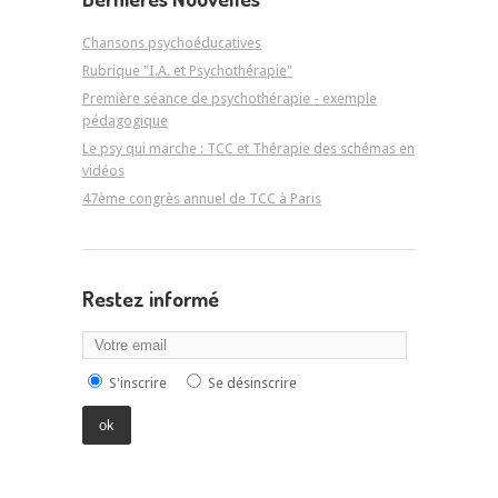
Chansons psychoéducatives
Rubrique "I.A. et Psychothérapie"
Première séance de psychothérapie - exemple
pédagogique
Le psy qui marche : TCC et Thérapie des schémas en
vidéos
47ème congrès annuel de TCC à Paris
Restez informé
S'inscrire
Se désinscrire