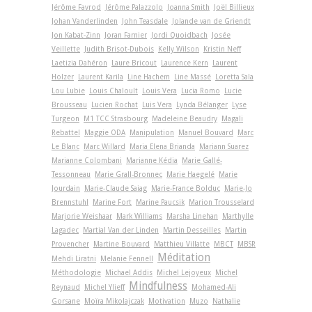
Jérôme Favrod
Jérôme Palazzolo
Joanna Smith
Joël Billieux
Johan Vanderlinden
John Teasdale
Jolande van de Griendt
Jon Kabat-Zinn
Joran Farnier
Jordi Quoidbach
Josée
Veillette
Judith Brisot-Dubois
Kelly Wilson
Kristin Neff
Laetizia Dahéron
Laure Bricout
Laurence Kern
Laurent
Holzer
Laurent Karila
Line Hachem
Line Massé
Loretta Sala
Lou Lubie
Louis Chaloult
Louis Vera
Lucia Romo
Lucie
Brousseau
Lucien Rochat
Luis Vera
Lynda Bélanger
Lyse
Turgeon
M1 TCC Strasbourg
Madeleine Beaudry
Magali
Rebattel
Maggie ODA
Manipulation
Manuel Bouvard
Marc
Le Blanc
Marc Willard
Maria Elena Brianda
Mariann Suarez
Marianne Colombani
Marianne Kédia
Marie Gallé-
Tessonneau
Marie Grall-Bronnec
Marie Haegelé
Marie
Jourdain
Marie-Claude Saiag
Marie-France Bolduc
Marie-Jo
Brennstuhl
Marine Fort
Marine Paucsik
Marion Trousselard
Marjorie Weishaar
Mark Williams
Marsha Linehan
Marthylle
Lagadec
Martial Van der Linden
Martin Desseilles
Martin
Provencher
Martine Bouvard
Matthieu Villatte
MBCT
MBSR
Méditation
Mehdi Liratni
Melanie Fennell
Méthodologie
Michael Addis
Michel Lejoyeux
Michel
Mindfulness
Reynaud
Michel Ylieff
Mohamed-Ali
Gorsane
Moïra Mikolajczak
Motivation
Muzo
Nathalie