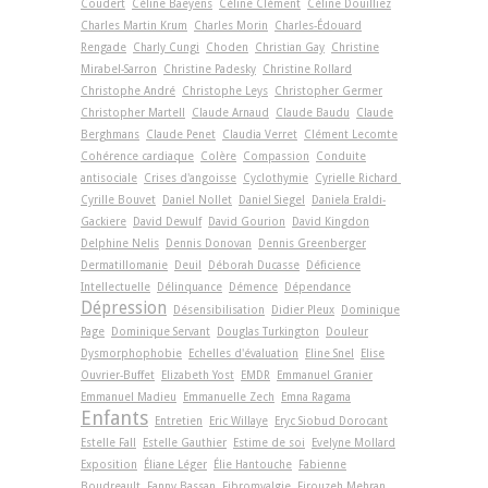
Coudert
Céline Baeyens
Céline Clément
Céline Douilliez
Charles Martin Krum
Charles Morin
Charles-Édouard
Rengade
Charly Cungi
Choden
Christian Gay
Christine
Mirabel-Sarron
Christine Padesky
Christine Rollard
Christophe André
Christophe Leys
Christopher Germer
Christopher Martell
Claude Arnaud
Claude Baudu
Claude
Berghmans
Claude Penet
Claudia Verret
Clément Lecomte
Cohérence cardiaque
Colère
Compassion
Conduite
antisociale
Crises d'angoisse
Cyclothymie
Cyrielle Richard
Cyrille Bouvet
Daniel Nollet
Daniel Siegel
Daniela Eraldi-
Gackiere
David Dewulf
David Gourion
David Kingdon
Delphine Nelis
Dennis Donovan
Dennis Greenberger
Dermatillomanie
Deuil
Déborah Ducasse
Déficience
Intellectuelle
Délinquance
Démence
Dépendance
Dépression
Désensibilisation
Didier Pleux
Dominique
Page
Dominique Servant
Douglas Turkington
Douleur
Dysmorphophobie
Echelles d'évaluation
Eline Snel
Elise
Ouvrier-Buffet
Elizabeth Yost
EMDR
Emmanuel Granier
Emmanuel Madieu
Emmanuelle Zech
Emna Ragama
Enfants
Entretien
Eric Willaye
Eryc Siobud Dorocant
Estelle Fall
Estelle Gauthier
Estime de soi
Evelyne Mollard
Exposition
Éliane Léger
Élie Hantouche
Fabienne
Boudreault
Fanny Bassan
Fibromyalgie
Firouzeh Mehran