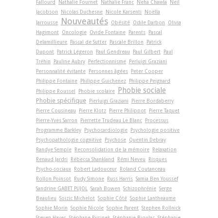
Fallourd
Nathalie Fournet
Nathalie Franc
Neha Chawla
Neil
Jacobson
Nicolas Duchesne
Nicole Karsenti
Noëlla
Nouveautés
Jarrousse
Obésité
Odile Darbon
Olivia
Hagimont
Oncologie
Ovide Fontaine
Parents
Pascal
Delamillieure
Pascal de Sutter
Pascale Brillon
Patrick
Dupont
Patrick Légeron
Paul Gendreau
Paul Gilbert
Paul
Tréhin
Pauline Aubry
Perfectionnisme
Perluigi Graziani
Personnalité évitante
Personnes âgées
Peter Cooper
Philippe Fontaine
Philippe Guichenez
Philippe Peignard
Phobie sociale
Philippe Roussel
Phobie scolaire
Phobie spécifique
Pierluigi Graziani
Pierre Bordaberry
Pierre Cousineau
Pierre Klotz
Pierre Philippot
Pierre Taquet
Pierre-Yves Sarron
Pierrette Trudeau Le Blanc
Processus
Programme Barkley
Psychocardiologie
Psychologie positive
Psychopathologie cognitive
Psychose
Quentin Debray
Randye Semple
Reconsolidation de la mémoire
Relaxation
Renaud Jardri
Rébecca Shankland
Rémi Neveu
Risques
Psycho-sociaux
Robert Ladouceur
Roland Coutanceau
Rollon Poinsot
Rudy Simone
Russ Harris
Samia Ben Youssef
Sandrine GABET PUJOL
Sarah Bowen
Schizophrénie
Serge
Beaulieu
Soizic Michelot
Sophie Côté
Sophie Lantheaume
Sophie Morin
Sophie Nicole
Sophie Parent
Stephen Rollnick
Steven Hayes
Stéphane Rusinek
Stéphanie Bioulac
Stéphanie