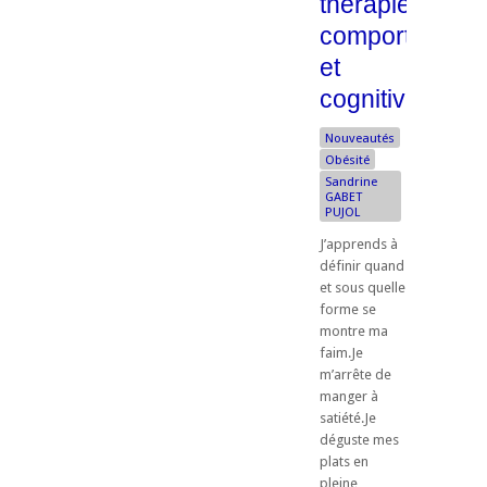
thérapies
comportement
et
cognitives
Nouveautés
Obésité
Sandrine
GABET
PUJOL
J’apprends à
définir quand
et sous quelle
forme se
montre ma
faim.Je
m’arrête de
manger à
satiété.Je
déguste mes
plats en
pleine