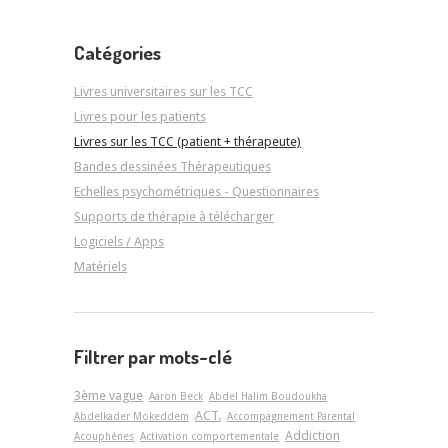
Catégories
Livres universitaires sur les TCC
Livres pour les patients
Livres sur les TCC (patient + thérapeute)
Bandes dessinées Thérapeutiques
Echelles psychométriques - Questionnaires
Supports de thérapie à télécharger
Logiciels / Apps
Matériels
Filtrer par mots-clé
3ème vague
Aaron Beck
Abdel Halim Boudoukha
ACT.
Abdelkader Mokeddem
Accompagnement Parental
Addiction
Acouphènes
Activation comportementale