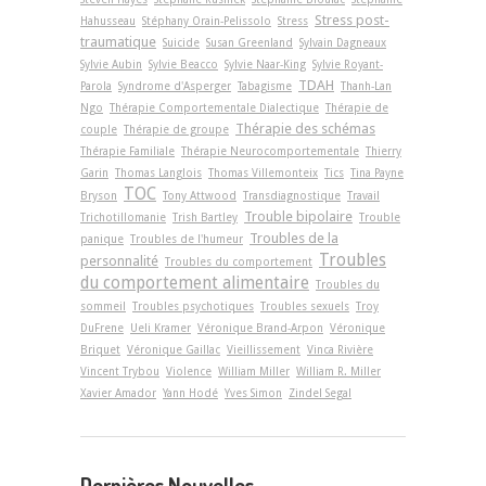
Stress post-
Hahusseau
Stéphany Orain-Pelissolo
Stress
traumatique
Suicide
Susan Greenland
Sylvain Dagneaux
Sylvie Aubin
Sylvie Beacco
Sylvie Naar-King
Sylvie Royant-
TDAH
Parola
Syndrome d'Asperger
Tabagisme
Thanh-Lan
Ngo
Thérapie Comportementale Dialectique
Thérapie de
Thérapie des schémas
couple
Thérapie de groupe
Thérapie Familiale
Thérapie Neurocomportementale
Thierry
Garin
Thomas Langlois
Thomas Villemonteix
Tics
Tina Payne
TOC
Bryson
Tony Attwood
Transdiagnostique
Travail
Trouble bipolaire
Trichotillomanie
Trish Bartley
Trouble
Troubles de la
panique
Troubles de l'humeur
Troubles
personnalité
Troubles du comportement
du comportement alimentaire
Troubles du
sommeil
Troubles psychotiques
Troubles sexuels
Troy
DuFrene
Ueli Kramer
Véronique Brand-Arpon
Véronique
Briquet
Véronique Gaillac
Vieillissement
Vinca Rivière
Vincent Trybou
Violence
William Miller
William R. Miller
Xavier Amador
Yann Hodé
Yves Simon
Zindel Segal
Dernières Nouvelles