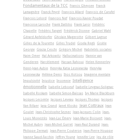
Fondamentaux de la TCC
Francis Gheysen
Franck
Lamagnère
Franck Peyré
François Allard
François de Carufel
François Lelord
François Nef
François-Xavier Poudat
Françoise Laroche
Frank Dattilio
Frank Laroi
Frédéric
Chapelle
Frédéric Fanget
Frédérick Dionne
Gabriel Wahl
Gérard Apfeldorfer
Ghislain Magerotte
Gilbert Lagrue
Gilles de la Tourette
Gilles Trudel
Gisela Regli
Gisèle
George
Grazia Ceschi
Grégory Michel
Habiletés sociales
Haim Omer
Hal Arkowitz
Hallucinations
Hannie van
Genderen
Harcèlement
Hassan Rahioui
Helen Kennerley
Henri-Jean Aubin
Henryka Katia Lesniewska
Henryka
Lesniewska
Hélène Denis
Ilios Kotsou
Imagerie mentale
Intelligence
Impulsivité
Injustice
Insomnie
émotionnelle
Isabelle Leboeuf
Isabelle Leygnac-Solignac
Isabelle Roskam
Isabelle Simon-Baïssas
Ivy Marie Blackburn
Jacques Lecomte
Jacques Leveau
Jacques Thomas
Jacques
Jean Cottraux
Van Rillaer
Jana Grand
Janet Klosko
Jean
Goulet
Jean-Christophe Seznec
Jean-Jacques Colin
Jean-
Louis Monestès
Jean-Luc Émery
Jean-Marie Boisvert
Jean-
Michel Aubry
Jean-Michel Gurret
Jean-Paul Durand
Jean-
Philippe Zermati
Jean-Pierre Couteron
Jean-Pierre Houppe
Jeanne Siaud-Facchin
Jeffrey Young
Jennifer Lee
Jeu de rôle