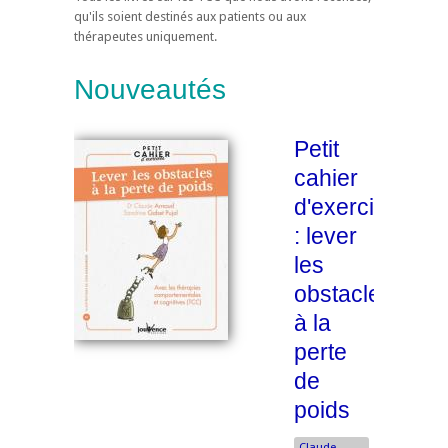
qu'ils soient destinés aux patients ou aux
thérapeutes uniquement.
Nouveautés
Petit
cahier
d'exercices
: lever
les
obstacles
à la
perte
de
poids
Claude