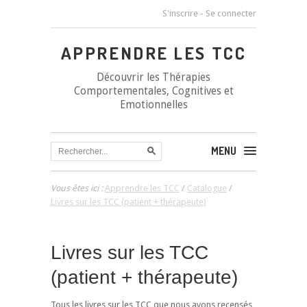
S'inscrire
-
Se connecter
APPRENDRE LES TCC
Découvrir les Thérapies
Comportementales, Cognitives et
Emotionnelles
MENU
Vous êtes ici :
Apprendre les TCC
/
Catalogue
/
Livres sur les TCC (patient + thérapeute)
Livres sur les TCC
(patient + thérapeute)
Tous les livres sur les TCC que nous avons recensés,