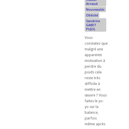
Arnaud
Nouveautés
Obésité
Sandrine
GABET
PUJOL
Vous
constatez que
malgré une
apparente
motivation à
perdre du
poids cela
reste très
difficile à
mettre en
œuvre ? Vous
faites le yo-
yo sur la
balance,
parfois
même après