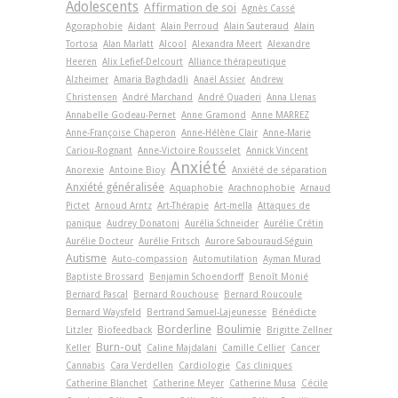
Adolescents
Affirmation de soi
Agnès Cassé
Agoraphobie
Aidant
Alain Perroud
Alain Sauteraud
Alain
Tortosa
Alan Marlatt
Alcool
Alexandra Meert
Alexandre
Heeren
Alix Lefief-Delcourt
Alliance thérapeutique
Alzheimer
Amaria Baghdadli
Anaël Assier
Andrew
Christensen
André Marchand
André Quaderi
Anna Llenas
Annabelle Godeau-Pernet
Anne Gramond
Anne MARREZ
Anne-Françoise Chaperon
Anne-Hélène Clair
Anne-Marie
Cariou-Rognant
Anne-Victoire Rousselet
Annick Vincent
Anxiété
Anorexie
Antoine Bioy
Anxiété de séparation
Anxiété généralisée
Aquaphobie
Arachnophobie
Arnaud
Pictet
Arnoud Arntz
Art-Thérapie
Art-­mella
Attaques de
panique
Audrey Donatoni
Aurélia Schneider
Aurélie Crétin
Aurélie Docteur
Aurélie Fritsch
Aurore Sabouraud-Séguin
Autisme
Auto-compassion
Automutilation
Ayman Murad
Baptiste Brossard
Benjamin Schoendorff
Benoît Monié
Bernard Pascal
Bernard Rouchouse
Bernard Roucoule
Bernard Waysfeld
Bertrand Samuel-Lajeunesse
Bénédicte
Borderline
Boulimie
Litzler
Biofeedback
Brigitte Zellner
Burn-out
Keller
Caline Majdalani
Camille Cellier
Cancer
Cannabis
Cara Verdellen
Cardiologie
Cas cliniques
Catherine Blanchet
Catherine Meyer
Catherine Musa
Cécile