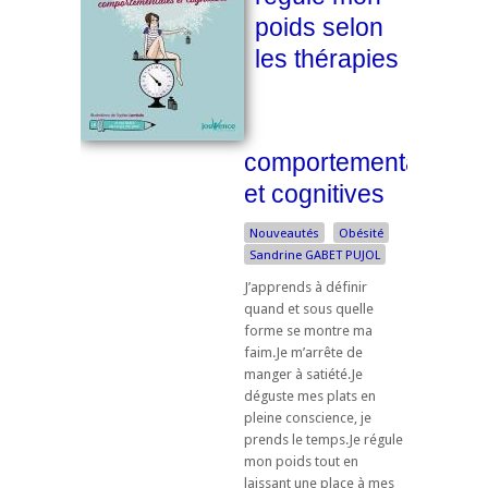
poids selon
les thérapies
comportementales
et cognitives
Nouveautés
Obésité
Sandrine GABET PUJOL
J’apprends à définir
quand et sous quelle
forme se montre ma
faim.Je m’arrête de
manger à satiété.Je
déguste mes plats en
pleine conscience, je
prends le temps.Je régule
mon poids tout en
laissant une place à mes