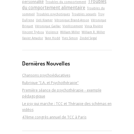
Troubles
personnalité
Troubles du comportement
du comportement alimentaire
Troubles du
sommeil
Troubles psychotiques
Troubles sexuels
Troy
DuFrene
Ueli Kramer
Véronique Brand-Arpon
Véronique
Briquet
Véronique Gaillac
Vieillissement
Vinca Rivière
Vincent Trybou
Violence
William Miller
William R. Miller
Xavier Amador
Yann Hodé
Yves Simon
Zindel Segal
Dernières Nouvelles
Chansons psychoéducatives
Rubrique "I.A. et Psychothérapie"
Première séance de psychothérapie - exemple
pédagogique
Le psy qui marche : TCC et Thérapie des schémas en
vidéos
47ème congrès annuel de TCC à Paris