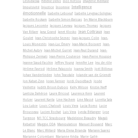
Lesniewska
Hélène Denis
Ilios Kotsou
Imagerie mentale
Intelligence
Impulsivité
Injustice
Insomnie
émotionnelle
Isabelle Leboeuf
Isabelle Leygnac-Solignac
Isabelle Roskam
Isabelle Simon-Baïssas
Ivy Marie Blackburn
Jacques Lecomte
Jacques Leveau
Jacques Thomas
Jacques
Jean Cottraux
Van Rillaer
Jana Grand
Janet Klosko
Jean
Goulet
Jean-Christophe Seznec
Jean-Jacques Colin
Jean-
Louis Monestès
Jean-Luc Émery
Jean-Marie Boisvert
Jean-
Michel Aubry
Jean-Michel Gurret
Jean-Paul Durand
Jean-
Philippe Zermati
Jean-Pierre Couteron
Jean-Pierre Houppe
Jeanne Siaud-Facchin
Jeffrey Young
Jennifer Lee
Jeu de rôle
Jérôme Favrod
Jérôme Palazzolo
Joanna Smith
Joël Billieux
Johan Vanderlinden
John Teasdale
Jolande van de Griendt
Jon Kabat-Zinn
Joran Farnier
Jordi Quoidbach
Josée
Veillette
Judith Brisot-Dubois
Kelly Wilson
Kristin Neff
Laetizia Dahéron
Laure Bricout
Laurence Kern
Laurent
Holzer
Laurent Karila
Line Hachem
Line Massé
Loretta Sala
Lou Lubie
Louis Chaloult
Louis Vera
Lucia Romo
Lucie
Brousseau
Lucien Rochat
Luis Vera
Lynda Bélanger
Lyse
Turgeon
M1 TCC Strasbourg
Madeleine Beaudry
Magali
Rebattel
Maggie ODA
Manipulation
Manuel Bouvard
Marc
Le Blanc
Marc Willard
Maria Elena Brianda
Mariann Suarez
Marianne Colombani
Marianne Kédia
Marie Gallé-