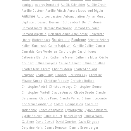
panique
Audrey Donatoni
Aurélia Schneider
Aurélie Crétin
Aurélie Docteur
Aurélie Fritsch
Aurore Sabouraud-Séguin
Autisme
Auto-compassion
Automutilation
Ayman Murad
Baptiste Brossard
Benjamin Schoendorff
Benoît Monié
Bernard Pascal
Bernard Rouchouse
Bernard Roucoule
Bernard Waysfeld
Bertrand Samuel-Lajeunesse
Bénédicte
Borderline
Boulimie
Litzler
Biofeedback
Brigitte Zellner
Burn-out
Keller
Caline Majdalani
Camille Cellier
Cancer
Cannabis
Cara Verdellen
Cardiologie
Cas cliniques
Catherine Blanchet
Catherine Meyer
Catherine Musa
Cécile
Coudert
Céline Baeyens
Céline Clément
Céline Douilliez
Charles Martin Krum
Charles Morin
Charles-Édouard
Rengade
Charly Cungi
Choden
Christian Gay
Christine
Mirabel-Sarron
Christine Padesky
Christine Rollard
Christophe André
Christophe Leys
Christopher Germer
Christopher Martell
Claude Arnaud
Claude Baudu
Claude
Berghmans
Claude Penet
Claudia Verret
Clément Lecomte
Cohérence cardiaque
Colère
Compassion
Conduite
antisociale
Crises d'angoisse
Cyclothymie
Cyrielle Richard
Cyrille Bouvet
Daniel Nollet
Daniel Siegel
Daniela Eraldi-
Gackiere
David Dewulf
David Gourion
David Kingdon
Delphine Nelis
Dennis Donovan
Dennis Greenberger