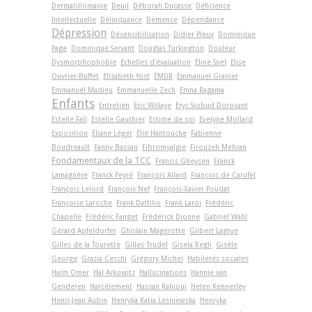
Dermatillomanie
Deuil
Déborah Ducasse
Déficience
Intellectuelle
Délinquance
Démence
Dépendance
Dépression
Désensibilisation
Didier Pleux
Dominique
Page
Dominique Servant
Douglas Turkington
Douleur
Dysmorphophobie
Echelles d'évaluation
Eline Snel
Elise
Ouvrier-Buffet
Elizabeth Yost
EMDR
Emmanuel Granier
Emmanuel Madieu
Emmanuelle Zech
Emna Ragama
Enfants
Entretien
Eric Willaye
Eryc Siobud Dorocant
Estelle Fall
Estelle Gauthier
Estime de soi
Evelyne Mollard
Exposition
Éliane Léger
Élie Hantouche
Fabienne
Boudreault
Fanny Bassan
Fibromyalgie
Firouzeh Mehran
Fondamentaux de la TCC
Francis Gheysen
Franck
Lamagnère
Franck Peyré
François Allard
François de Carufel
François Lelord
François Nef
François-Xavier Poudat
Françoise Laroche
Frank Dattilio
Frank Laroi
Frédéric
Chapelle
Frédéric Fanget
Frédérick Dionne
Gabriel Wahl
Gérard Apfeldorfer
Ghislain Magerotte
Gilbert Lagrue
Gilles de la Tourette
Gilles Trudel
Gisela Regli
Gisèle
George
Grazia Ceschi
Grégory Michel
Habiletés sociales
Haim Omer
Hal Arkowitz
Hallucinations
Hannie van
Genderen
Harcèlement
Hassan Rahioui
Helen Kennerley
Henri-Jean Aubin
Henryka Katia Lesniewska
Henryka