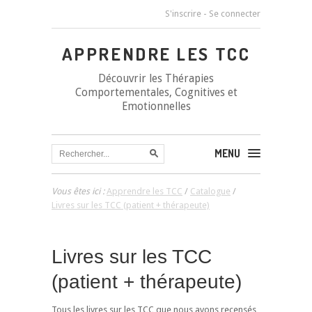
S'inscrire
-
Se connecter
APPRENDRE LES TCC
Découvrir les Thérapies
Comportementales, Cognitives et
Emotionnelles
MENU
Vous êtes ici :
Apprendre les TCC
/
Catalogue
/
Livres sur les TCC (patient + thérapeute)
Livres sur les TCC
(patient + thérapeute)
Tous les livres sur les TCC que nous avons recensés,