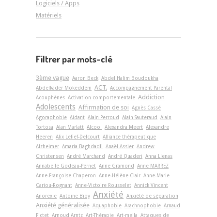
Logiciels / Apps
Matériels
Filtrer par mots-clé
3ème vague
Aaron Beck
Abdel Halim Boudoukha
ACT.
Abdelkader Mokeddem
Accompagnement Parental
Addiction
Acouphènes
Activation comportementale
Adolescents
Affirmation de soi
Agnès Cassé
Agoraphobie
Aidant
Alain Perroud
Alain Sauteraud
Alain
Tortosa
Alan Marlatt
Alcool
Alexandra Meert
Alexandre
Heeren
Alix Lefief-Delcourt
Alliance thérapeutique
Alzheimer
Amaria Baghdadli
Anaël Assier
Andrew
Christensen
André Marchand
André Quaderi
Anna Llenas
Annabelle Godeau-Pernet
Anne Gramond
Anne MARREZ
Anne-Françoise Chaperon
Anne-Hélène Clair
Anne-Marie
Cariou-Rognant
Anne-Victoire Rousselet
Annick Vincent
Anxiété
Anorexie
Antoine Bioy
Anxiété de séparation
Anxiété généralisée
Aquaphobie
Arachnophobie
Arnaud
Pictet
Arnoud Arntz
Art-Thérapie
Art-­mella
Attaques de