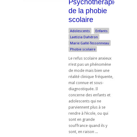
Psychothérapie
de la phobie
scolaire
Adolescents
Enfants
Laetizia Dahéron
Marie Gallé-Tessonneau
Phobie scolaire
Le refus scolaire anxieux
n’est pas un phénomène
de mode mais bien une
réalité clinique fréquente,
mal connue et sous-
diagnostiquée. Il
concerne des enfants et
adolescents qui ne
parviennent plus à se
rendre à l’école, ou qui
sont en grande
souffrance quand ils y
sont, en raison ...