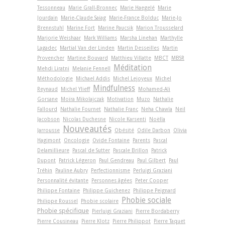
Tessonneau
Marie Grall-Bronnec
Marie Haegelé
Marie
Jourdain
Marie-Claude Saiag
Marie-France Bolduc
Marie-Jo
Brennstuhl
Marine Fort
Marine Paucsik
Marion Trousselard
Marjorie Weishaar
Mark Williams
Marsha Linehan
Marthylle
Lagadec
Martial Van der Linden
Martin Desseilles
Martin
Provencher
Martine Bouvard
Matthieu Villatte
MBCT
MBSR
Méditation
Mehdi Liratni
Melanie Fennell
Méthodologie
Michael Addis
Michel Lejoyeux
Michel
Mindfulness
Reynaud
Michel Ylieff
Mohamed-Ali
Gorsane
Moïra Mikolajczak
Motivation
Muzo
Nathalie
Fallourd
Nathalie Fournet
Nathalie Franc
Neha Chawla
Neil
Jacobson
Nicolas Duchesne
Nicole Karsenti
Noëlla
Nouveautés
Jarrousse
Obésité
Odile Darbon
Olivia
Hagimont
Oncologie
Ovide Fontaine
Parents
Pascal
Delamillieure
Pascal de Sutter
Pascale Brillon
Patrick
Dupont
Patrick Légeron
Paul Gendreau
Paul Gilbert
Paul
Tréhin
Pauline Aubry
Perfectionnisme
Perluigi Graziani
Personnalité évitante
Personnes âgées
Peter Cooper
Philippe Fontaine
Philippe Guichenez
Philippe Peignard
Phobie sociale
Philippe Roussel
Phobie scolaire
Phobie spécifique
Pierluigi Graziani
Pierre Bordaberry
Pierre Cousineau
Pierre Klotz
Pierre Philippot
Pierre Taquet