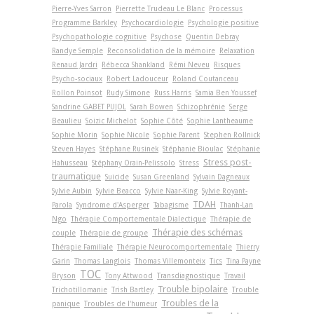
Pierre-Yves Sarron
Pierrette Trudeau Le Blanc
Processus
Programme Barkley
Psychocardiologie
Psychologie positive
Psychopathologie cognitive
Psychose
Quentin Debray
Randye Semple
Reconsolidation de la mémoire
Relaxation
Renaud Jardri
Rébecca Shankland
Rémi Neveu
Risques
Psycho-sociaux
Robert Ladouceur
Roland Coutanceau
Rollon Poinsot
Rudy Simone
Russ Harris
Samia Ben Youssef
Sandrine GABET PUJOL
Sarah Bowen
Schizophrénie
Serge
Beaulieu
Soizic Michelot
Sophie Côté
Sophie Lantheaume
Sophie Morin
Sophie Nicole
Sophie Parent
Stephen Rollnick
Steven Hayes
Stéphane Rusinek
Stéphanie Bioulac
Stéphanie
Stress post-
Hahusseau
Stéphany Orain-Pelissolo
Stress
traumatique
Suicide
Susan Greenland
Sylvain Dagneaux
Sylvie Aubin
Sylvie Beacco
Sylvie Naar-King
Sylvie Royant-
TDAH
Parola
Syndrome d'Asperger
Tabagisme
Thanh-Lan
Ngo
Thérapie Comportementale Dialectique
Thérapie de
Thérapie des schémas
couple
Thérapie de groupe
Thérapie Familiale
Thérapie Neurocomportementale
Thierry
Garin
Thomas Langlois
Thomas Villemonteix
Tics
Tina Payne
TOC
Bryson
Tony Attwood
Transdiagnostique
Travail
Trouble bipolaire
Trichotillomanie
Trish Bartley
Trouble
Troubles de la
panique
Troubles de l'humeur