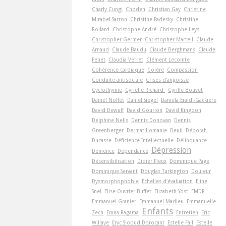
Charly Cungi
Choden
Christian Gay
Christine
Mirabel-Sarron
Christine Padesky
Christine
Rollard
Christophe André
Christophe Leys
Christopher Germer
Christopher Martell
Claude
Arnaud
Claude Baudu
Claude Berghmans
Claude
Penet
Claudia Verret
Clément Lecomte
Cohérence cardiaque
Colère
Compassion
Conduite antisociale
Crises d'angoisse
Cyclothymie
Cyrielle Richard
Cyrille Bouvet
Daniel Nollet
Daniel Siegel
Daniela Eraldi-Gackiere
David Dewulf
David Gourion
David Kingdon
Delphine Nelis
Dennis Donovan
Dennis
Greenberger
Dermatillomanie
Deuil
Déborah
Ducasse
Déficience Intellectuelle
Délinquance
Dépression
Démence
Dépendance
Désensibilisation
Didier Pleux
Dominique Page
Dominique Servant
Douglas Turkington
Douleur
Dysmorphophobie
Echelles d'évaluation
Eline
Snel
Elise Ouvrier-Buffet
Elizabeth Yost
EMDR
Emmanuel Granier
Emmanuel Madieu
Emmanuelle
Enfants
Zech
Emna Ragama
Entretien
Eric
Willaye
Eryc Siobud Dorocant
Estelle Fall
Estelle