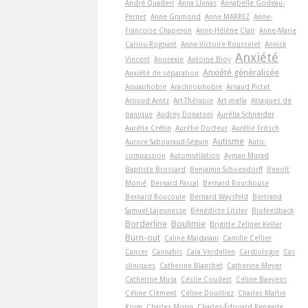
André Quaderi
Anna Llenas
Annabelle Godeau-
Pernet
Anne Gramond
Anne MARREZ
Anne-
Françoise Chaperon
Anne-Hélène Clair
Anne-Marie
Cariou-Rognant
Anne-Victoire Rousselet
Annick
Anxiété
Vincent
Anorexie
Antoine Bioy
Anxiété généralisée
Anxiété de séparation
Aquaphobie
Arachnophobie
Arnaud Pictet
Arnoud Arntz
Art-Thérapie
Art-­mella
Attaques de
panique
Audrey Donatoni
Aurélia Schneider
Aurélie Crétin
Aurélie Docteur
Aurélie Fritsch
Autisme
Aurore Sabouraud-Séguin
Auto-
compassion
Automutilation
Ayman Murad
Baptiste Brossard
Benjamin Schoendorff
Benoît
Monié
Bernard Pascal
Bernard Rouchouse
Bernard Roucoule
Bernard Waysfeld
Bertrand
Samuel-Lajeunesse
Bénédicte Litzler
Biofeedback
Borderline
Boulimie
Brigitte Zellner Keller
Burn-out
Caline Majdalani
Camille Cellier
Cancer
Cannabis
Cara Verdellen
Cardiologie
Cas
cliniques
Catherine Blanchet
Catherine Meyer
Catherine Musa
Cécile Coudert
Céline Baeyens
Céline Clément
Céline Douilliez
Charles Martin
Krum
Charles Morin
Charles-Édouard Rengade