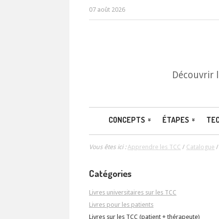
07 août 2026
Découvrir 
CONCEPTS
ÉTAPES
TE
Vous êtes ici :
Apprendre les TCC
/
Catalogue
Catégories
Livres universitaires sur les TCC
Livres pour les patients
Livres sur les TCC (patient + thérapeute)