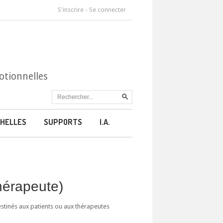
S'inscrire
-
Se connecter
otionnelles
HELLES
SUPPORTS
I.A.
thérapeute)
estinés aux patients ou aux thérapeutes