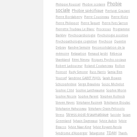
Phobie
Philippe Roussel
Phobie scolaire
sociale
Phobie spécifique
Pierluigi Graziani
Pierre Bordaberry
Pierre Cousineau
Pierre Klotz
Pierre Philippot
Pierre Taquet
Pierre-Yves Sarron
Pierrette Trudeau Le Blanc
Processus
Programme
Barkley
Psychocardiologie
Psychologie positive
Psychopathologie cognitive
Psychose
Quentin
Debray
Randye Semple
Reconsolidation de la
mémoire
Relaxation
Renaud Jardri
Rébecca
Shankland
Rémi Neveu
Risques Psycho-sociaux
Robert Ladouceur
Roland Coutanceau
Rollon
Poinsot
Rudy Simone
Russ Harris
Samia Ben
Youssef
Sandrine GABET PUJOL
Sarah Bowen
Schizophrénie
Serge Beaulieu
Soizic Michelot
Sophie Côté
Sophie Lantheaume
Sophie Morin
Sophie Nicole
Sophie Parent
Stephen Rollnick
Steven Hayes
Stéphane Rusinek
Stéphanie Bioulac
Stéphanie Hahusseau
Stéphany Orain-Pelissolo
Stress post-traumatique
Stress
Suicide
Susan
Greenland
Sylvain Dagneaux
Sylvie Aubin
Sylvie
Beacco
Sylvie Naar-King
Sylvie Royant-Parola
TDAH
Syndrome d'Asperger
Tabagisme
Thanh-