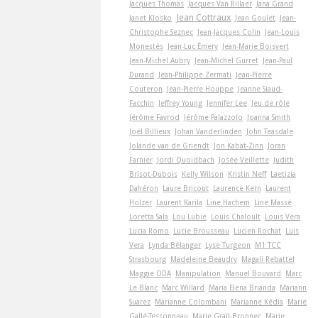
Jacques Thomas
Jacques Van Rillaer
Jana Grand
Jean Cottraux
Janet Klosko
Jean Goulet
Jean-
Christophe Seznec
Jean-Jacques Colin
Jean-Louis
Monestès
Jean-Luc Émery
Jean-Marie Boisvert
Jean-Michel Aubry
Jean-Michel Gurret
Jean-Paul
Durand
Jean-Philippe Zermati
Jean-Pierre
Couteron
Jean-Pierre Houppe
Jeanne Siaud-
Facchin
Jeffrey Young
Jennifer Lee
Jeu de rôle
Jérôme Favrod
Jérôme Palazzolo
Joanna Smith
Joël Billieux
Johan Vanderlinden
John Teasdale
Jolande van de Griendt
Jon Kabat-Zinn
Joran
Farnier
Jordi Quoidbach
Josée Veillette
Judith
Brisot-Dubois
Kelly Wilson
Kristin Neff
Laetizia
Dahéron
Laure Bricout
Laurence Kern
Laurent
Holzer
Laurent Karila
Line Hachem
Line Massé
Loretta Sala
Lou Lubie
Louis Chaloult
Louis Vera
Lucia Romo
Lucie Brousseau
Lucien Rochat
Luis
Vera
Lynda Bélanger
Lyse Turgeon
M1 TCC
Strasbourg
Madeleine Beaudry
Magali Rebattel
Maggie ODA
Manipulation
Manuel Bouvard
Marc
Le Blanc
Marc Willard
Maria Elena Brianda
Mariann
Suarez
Marianne Colombani
Marianne Kédia
Marie
Gallé-Tessonneau
Marie Grall-Bronnec
Marie