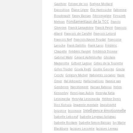
Gauthier
Estime de soi
Evelyne Mollard
Exposition
Éliane Léger
Élie Hantouche
Fabienne
Boudreault
Fanny Bassan
Fibromyalgie
Firouzeh
Fondamentaux de la TCC
Mehran
Francis
Gheysen
Franck Lamagnère
Franck Peyré
François
Allard
François de Carufel
François Lelord
François Nef
François-Xavier Poudat
Françoise
Laroche
Frank Dattilio
Frank Laroi
Frédéric
Chapelle
Frédéric Fanget
Frédérick Dionne
Gabriel Wahl
Gérard Apfeldorfer
Ghislain
Magerotte
Gilbert Lagrue
Gilles de la Tourette
Gilles Trudel
Gisela Regli
Gisèle George
Grazia
Ceschi
Grégory Michel
Habiletés sociales
Haim
Omer
Hal Arkowitz
Hallucinations
Hannie van
Genderen
Harcèlement
Hassan Rahioui
Helen
Kennerley
Henri-Jean Aubin
Henryka Katia
Lesniewska
Henryka Lesniewska
Hélène Denis
Ilios Kotsou
Imagerie mentale
Impulsivité
Intelligence émotionnelle
Injustice
Insomnie
Isabelle Leboeuf
Isabelle Leygnac-Solignac
Isabelle Roskam
Isabelle Simon-Baïssas
Ivy Marie
Blackburn
Jacques Lecomte
Jacques Leveau