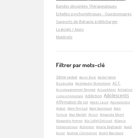
Bandes dessinées Thérapeutiques
Echelles psychométriques - Questionnaires
Supports de thérapie à télécharger
Logiciels / Apps
Matériels
Filtrer par mots-clé
3ème vague
Aaron Beck
Abdel Halim
ACT.
Boudoukha
Abdelkader Mokeddem
Accompagnement Parental
Acouphènes
Activation
Adolescents
Addiction
comportementale
Affirmation de soi
Agnès Cassé
Agoraphobie
Aidant
Alain Perroud
Alain Sauteraud
Alain
Tortosa
Alan Marlatt
Alcool
Alexandra Meert
Alexandre Heeren
Alix Lefief-Delcourt
Alliance
thérapeutique
Alzheimer
Amaria Baghdadli
Anaël
Assier
Andrew Christensen
André Marchand