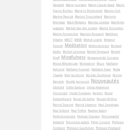
Haegelé
Marie Jourdain
Marie-Claude Saiag
Marie-
France Bolduc
Marie-Jo Brennstuhl
Marine Fort
Marine Paucsik
Marion Trousselard
Marjorie
Weishaar
Mark Williams
Marsha Linehan
Marthylle
Lagadec
Martial Van der Linden
Martin Desseilles
Martin Provencher
Martine Bouvard
Matthieu
Villatte
MBCT
MBSR
Mehdi Liratni
Melanie
Méditation
Fennell
Méthodologie
Michael
Addis
Michel Lejoyeux
Michel Reynaud
Michel
Mindfulness
Ylieff
Mohamed-Ali Gorsane
Moïra Mikolajczak
Motivation
Muzo
Nathalie
Fallourd
Nathalie Fournet
Nathalie Franc
Neha
Chawla
Neil Jacobson
Nicolas Duchesne
Nicole
Nouveautés
Karsenti
Noëlla Jarrousse
Obésité
Odile Darbon
Olivia Hagimont
Oncologie
Ovide Fontaine
Parents
Pascal
Delamillieure
Pascal de Sutter
Pascale Brillon
Patrick Dupont
Patrick Légeron
Paul Gendreau
Paul Gilbert
Paul Tréhin
Pauline Aubry
Perfectionnisme
Perluigi Graziani
Personnalité
évitante
Personnes âgées
Peter Cooper
Philippe
Fontaine
Philippe Guichenez
Philippe Peignard