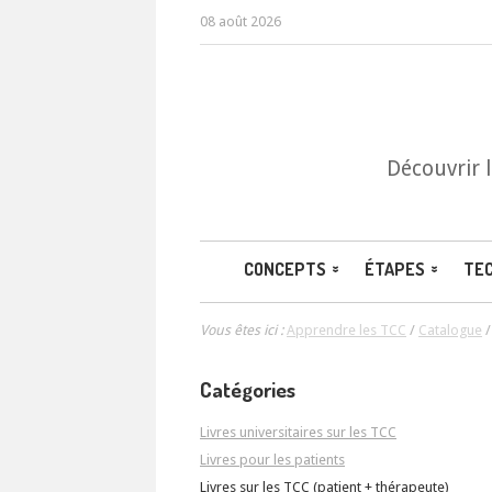
08 août 2026
Découvrir 
CONCEPTS
ÉTAPES
TE
Vous êtes ici :
Apprendre les TCC
/
Catalogue
Catégories
Livres universitaires sur les TCC
Livres pour les patients
Livres sur les TCC (patient + thérapeute)