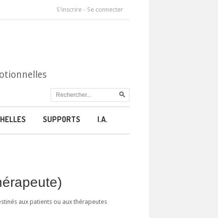
S'inscrire
-
Se connecter
otionnelles
HELLES
SUPPORTS
I.A.
thérapeute)
estinés aux patients ou aux thérapeutes