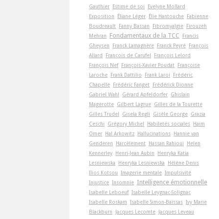
Gauthier
Estime de soi
Evelyne Mollard
Exposition
Éliane Léger
Élie Hantouche
Fabienne
Boudreault
Fanny Bassan
Fibromyalgie
Firouzeh
Fondamentaux de la TCC
Mehran
Francis
Gheysen
Franck Lamagnère
Franck Peyré
François
Allard
François de Carufel
François Lelord
François Nef
François-Xavier Poudat
Françoise
Laroche
Frank Dattilio
Frank Laroi
Frédéric
Chapelle
Frédéric Fanget
Frédérick Dionne
Gabriel Wahl
Gérard Apfeldorfer
Ghislain
Magerotte
Gilbert Lagrue
Gilles de la Tourette
Gilles Trudel
Gisela Regli
Gisèle George
Grazia
Ceschi
Grégory Michel
Habiletés sociales
Haim
Omer
Hal Arkowitz
Hallucinations
Hannie van
Genderen
Harcèlement
Hassan Rahioui
Helen
Kennerley
Henri-Jean Aubin
Henryka Katia
Lesniewska
Henryka Lesniewska
Hélène Denis
Ilios Kotsou
Imagerie mentale
Impulsivité
Intelligence émotionnelle
Injustice
Insomnie
Isabelle Leboeuf
Isabelle Leygnac-Solignac
Isabelle Roskam
Isabelle Simon-Baïssas
Ivy Marie
Blackburn
Jacques Lecomte
Jacques Leveau