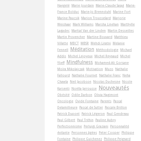
Haegelé
Marie Jourdain
Marie-Claude Saiag
Marie-
France Bolduc
Marie-Jo Brennstuhl
Marine Fort
Marine Paucsik
Marion Trousselard
Marjorie
Weishaar
Mark Williams
Marsha Linehan
Marthylle
Lagadec
Martial Van der Linden
Martin Desseilles
Martin Provencher
Martine Bouvard
Matthieu
Villatte
MBCT
MBSR
Mehdi Liratni
Melanie
Méditation
Fennell
Méthodologie
Michael
Addis
Michel Lejoyeux
Michel Reynaud
Michel
Mindfulness
Ylieff
Mohamed-Ali Gorsane
Moïra Mikolajczak
Motivation
Muzo
Nathalie
Fallourd
Nathalie Fournet
Nathalie Franc
Neha
Chawla
Neil Jacobson
Nicolas Duchesne
Nicole
Nouveautés
Karsenti
Noëlla Jarrousse
Obésité
Odile Darbon
Olivia Hagimont
Oncologie
Ovide Fontaine
Parents
Pascal
Delamillieure
Pascal de Sutter
Pascale Brillon
Patrick Dupont
Patrick Légeron
Paul Gendreau
Paul Gilbert
Paul Tréhin
Pauline Aubry
Perfectionnisme
Perluigi Graziani
Personnalité
évitante
Personnes âgées
Peter Cooper
Philippe
Fontaine
Philippe Guichenez
Philippe Peignard