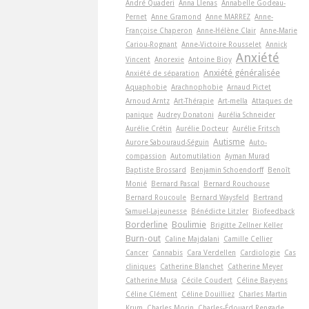
André Quaderi
Anna Llenas
Annabelle Godeau-
Pernet
Anne Gramond
Anne MARREZ
Anne-
Françoise Chaperon
Anne-Hélène Clair
Anne-Marie
Cariou-Rognant
Anne-Victoire Rousselet
Annick
Anxiété
Vincent
Anorexie
Antoine Bioy
Anxiété généralisée
Anxiété de séparation
Aquaphobie
Arachnophobie
Arnaud Pictet
Arnoud Arntz
Art-Thérapie
Art-­mella
Attaques de
panique
Audrey Donatoni
Aurélia Schneider
Aurélie Crétin
Aurélie Docteur
Aurélie Fritsch
Autisme
Aurore Sabouraud-Séguin
Auto-
compassion
Automutilation
Ayman Murad
Baptiste Brossard
Benjamin Schoendorff
Benoît
Monié
Bernard Pascal
Bernard Rouchouse
Bernard Roucoule
Bernard Waysfeld
Bertrand
Samuel-Lajeunesse
Bénédicte Litzler
Biofeedback
Borderline
Boulimie
Brigitte Zellner Keller
Burn-out
Caline Majdalani
Camille Cellier
Cancer
Cannabis
Cara Verdellen
Cardiologie
Cas
cliniques
Catherine Blanchet
Catherine Meyer
Catherine Musa
Cécile Coudert
Céline Baeyens
Céline Clément
Céline Douilliez
Charles Martin
Krum
Charles Morin
Charles-Édouard Rengade