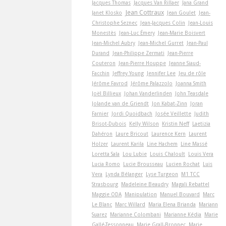
Jacques Thomas
Jacques Van Rillaer
Jana Grand
Jean Cottraux
Janet Klosko
Jean Goulet
Jean-
Christophe Seznec
Jean-Jacques Colin
Jean-Louis
Monestès
Jean-Luc Émery
Jean-Marie Boisvert
Jean-Michel Aubry
Jean-Michel Gurret
Jean-Paul
Durand
Jean-Philippe Zermati
Jean-Pierre
Couteron
Jean-Pierre Houppe
Jeanne Siaud-
Facchin
Jeffrey Young
Jennifer Lee
Jeu de rôle
Jérôme Favrod
Jérôme Palazzolo
Joanna Smith
Joël Billieux
Johan Vanderlinden
John Teasdale
Jolande van de Griendt
Jon Kabat-Zinn
Joran
Farnier
Jordi Quoidbach
Josée Veillette
Judith
Brisot-Dubois
Kelly Wilson
Kristin Neff
Laetizia
Dahéron
Laure Bricout
Laurence Kern
Laurent
Holzer
Laurent Karila
Line Hachem
Line Massé
Loretta Sala
Lou Lubie
Louis Chaloult
Louis Vera
Lucia Romo
Lucie Brousseau
Lucien Rochat
Luis
Vera
Lynda Bélanger
Lyse Turgeon
M1 TCC
Strasbourg
Madeleine Beaudry
Magali Rebattel
Maggie ODA
Manipulation
Manuel Bouvard
Marc
Le Blanc
Marc Willard
Maria Elena Brianda
Mariann
Suarez
Marianne Colombani
Marianne Kédia
Marie
Gallé-Tessonneau
Marie Grall-Bronnec
Marie