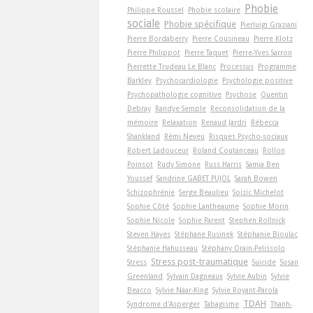
Phobie
Philippe Roussel
Phobie scolaire
sociale
Phobie spécifique
Pierluigi Graziani
Pierre Bordaberry
Pierre Cousineau
Pierre Klotz
Pierre Philippot
Pierre Taquet
Pierre-Yves Sarron
Pierrette Trudeau Le Blanc
Processus
Programme
Barkley
Psychocardiologie
Psychologie positive
Psychopathologie cognitive
Psychose
Quentin
Debray
Randye Semple
Reconsolidation de la
mémoire
Relaxation
Renaud Jardri
Rébecca
Shankland
Rémi Neveu
Risques Psycho-sociaux
Robert Ladouceur
Roland Coutanceau
Rollon
Poinsot
Rudy Simone
Russ Harris
Samia Ben
Youssef
Sandrine GABET PUJOL
Sarah Bowen
Schizophrénie
Serge Beaulieu
Soizic Michelot
Sophie Côté
Sophie Lantheaume
Sophie Morin
Sophie Nicole
Sophie Parent
Stephen Rollnick
Steven Hayes
Stéphane Rusinek
Stéphanie Bioulac
Stéphanie Hahusseau
Stéphany Orain-Pelissolo
Stress post-traumatique
Stress
Suicide
Susan
Greenland
Sylvain Dagneaux
Sylvie Aubin
Sylvie
Beacco
Sylvie Naar-King
Sylvie Royant-Parola
TDAH
Syndrome d'Asperger
Tabagisme
Thanh-