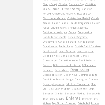
Charly Cungi
Choden
Christian Gay
Christine
Mirabel-Sarron
Christine Padesky
Christine
Rollard
Christophe André
Christophe Leys
Christopher Germer
Christopher Martell
Claude
Arnaud
Claude Baudu
Claude Berghmans
Claude
Penet
Claudia Verret
Clément Lecomte
Cohérence cardiaque
Colère
Compassion
Conduite antisociale
Crises d'angoisse
Cyclothymie
Cyrielle Richard
Cyrille Bouvet
Daniel Nollet
Daniel Siegel
Daniela Eraldi-Gackiere
David Dewulf
David Gourion
David Kingdon
Delphine Nelis
Dennis Donovan
Dennis
Greenberger
Dermatillomanie
Deuil
Déborah
Ducasse
Déficience Intellectuelle
Délinquance
Dépression
Démence
Dépendance
Désensibilisation
Didier Pleux
Dominique Page
Dominique Servant
Douglas Turkington
Douleur
Dysmorphophobie
Echelles d'évaluation
Eline
Snel
Elise Ouvrier-Buffet
Elizabeth Yost
EMDR
Emmanuel Granier
Emmanuel Madieu
Emmanuelle
Enfants
Zech
Emna Ragama
Entretien
Eric
Willaye
Eryc Siobud Dorocant
Estelle Fall
Estelle