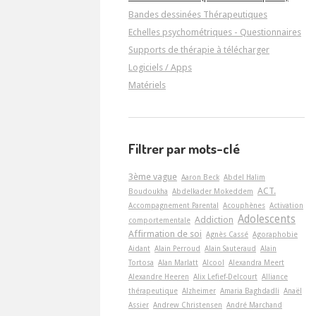
Bandes dessinées Thérapeutiques
Echelles psychométriques - Questionnaires
Supports de thérapie à télécharger
Logiciels / Apps
Matériels
Filtrer par mots-clé
3ème vague
Aaron Beck
Abdel Halim
ACT.
Boudoukha
Abdelkader Mokeddem
Accompagnement Parental
Acouphènes
Activation
Adolescents
Addiction
comportementale
Affirmation de soi
Agnès Cassé
Agoraphobie
Aidant
Alain Perroud
Alain Sauteraud
Alain
Tortosa
Alan Marlatt
Alcool
Alexandra Meert
Alexandre Heeren
Alix Lefief-Delcourt
Alliance
thérapeutique
Alzheimer
Amaria Baghdadli
Anaël
Assier
Andrew Christensen
André Marchand