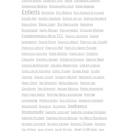
Ouvrier-Buffet
Elizabeth Yost
EMDR
Emmanuel Granier
Emmanuel Madieu
Emmanuelle Zech
Emna Ragama
Enfants
Entretien
Eric Willaye
Eryc Siobud Dorocant
Estelle Fall
Estelle Gauthier
Estime de soi
Evelyne Mollard
Exposition
Éliane Léger
Élie Hantouche
Fabienne
Boudreault
Fanny Bassan
Fibromyalgie
Firouzeh Mehran
Fondamentaux de la TCC
Francis Gheysen
Franck
Lamagnère
Franck Peyré
François Allard
François de Carufel
François Lelord
François Nef
François-Xavier Poudat
Françoise Laroche
Frank Dattilio
Frank Laroi
Frédéric
Chapelle
Frédéric Fanget
Frédérick Dionne
Gabriel Wahl
Gérard Apfeldorfer
Ghislain Magerotte
Gilbert Lagrue
Gilles de la Tourette
Gilles Trudel
Gisela Regli
Gisèle
George
Grazia Ceschi
Grégory Michel
Habiletés sociales
Haim Omer
Hal Arkowitz
Hallucinations
Hannie van
Genderen
Harcèlement
Hassan Rahioui
Helen Kennerley
Henri-Jean Aubin
Henryka Katia Lesniewska
Henryka
Lesniewska
Hélène Denis
Ilios Kotsou
Imagerie mentale
Intelligence
Impulsivité
Injustice
Insomnie
émotionnelle
Isabelle Leboeuf
Isabelle Leygnac-Solignac
Isabelle Roskam
Isabelle Simon-Baïssas
Ivy Marie Blackburn
Jacques Lecomte
Jacques Leveau
Jacques Thomas
Jacques
Jean Cottraux
Van Rillaer
Jana Grand
Janet Klosko
Jean