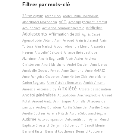
Filtrer par mots-clé
3ème vague
Aaron Beck
Abdel Halim Boudoukha
ACT.
Abdelkader Mokeddem
Accompagnement Parental
Addiction
Acouphènes
Activation comportementale
Adolescents
Affirmation de soi
Agnès Cassé
Agoraphobie
Aidant
Alain Perroud
Alain Sauteraud
Alain
Tortosa
Alan Marlatt
Alcool
Alexandra Meert
Alexandre
Heeren
Alix Lefief-Delcourt
Alliance thérapeutique
Alzheimer
Amaria Baghdadli
Anaël Assier
Andrew
Christensen
André Marchand
André Quaderi
Anna Llenas
Annabelle Godeau-Pernet
Anne Gramond
Anne MARREZ
Anne-Françoise Chaperon
Anne-Hélène Clair
Anne-Marie
Cariou-Rognant
Anne-Victoire Rousselet
Annick Vincent
Anxiété
Anorexie
Antoine Bioy
Anxiété de séparation
Anxiété généralisée
Aquaphobie
Arachnophobie
Arnaud
Pictet
Arnoud Arntz
Art-Thérapie
Art-­mella
Attaques de
panique
Audrey Donatoni
Aurélia Schneider
Aurélie Crétin
Aurélie Docteur
Aurélie Fritsch
Aurore Sabouraud-Séguin
Autisme
Auto-compassion
Automutilation
Ayman Murad
Baptiste Brossard
Benjamin Schoendorff
Benoît Monié
Bernard Pascal
Bernard Rouchouse
Bernard Roucoule