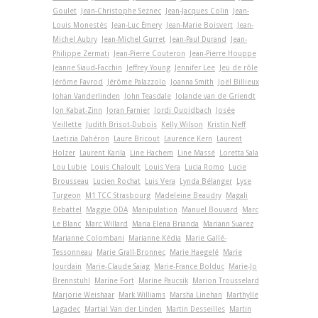
Goulet
Jean-Christophe Seznec
Jean-Jacques Colin
Jean-
Louis Monestès
Jean-Luc Émery
Jean-Marie Boisvert
Jean-
Michel Aubry
Jean-Michel Gurret
Jean-Paul Durand
Jean-
Philippe Zermati
Jean-Pierre Couteron
Jean-Pierre Houppe
Jeanne Siaud-Facchin
Jeffrey Young
Jennifer Lee
Jeu de rôle
Jérôme Favrod
Jérôme Palazzolo
Joanna Smith
Joël Billieux
Johan Vanderlinden
John Teasdale
Jolande van de Griendt
Jon Kabat-Zinn
Joran Farnier
Jordi Quoidbach
Josée
Veillette
Judith Brisot-Dubois
Kelly Wilson
Kristin Neff
Laetizia Dahéron
Laure Bricout
Laurence Kern
Laurent
Holzer
Laurent Karila
Line Hachem
Line Massé
Loretta Sala
Lou Lubie
Louis Chaloult
Louis Vera
Lucia Romo
Lucie
Brousseau
Lucien Rochat
Luis Vera
Lynda Bélanger
Lyse
Turgeon
M1 TCC Strasbourg
Madeleine Beaudry
Magali
Rebattel
Maggie ODA
Manipulation
Manuel Bouvard
Marc
Le Blanc
Marc Willard
Maria Elena Brianda
Mariann Suarez
Marianne Colombani
Marianne Kédia
Marie Gallé-
Tessonneau
Marie Grall-Bronnec
Marie Haegelé
Marie
Jourdain
Marie-Claude Saiag
Marie-France Bolduc
Marie-Jo
Brennstuhl
Marine Fort
Marine Paucsik
Marion Trousselard
Marjorie Weishaar
Mark Williams
Marsha Linehan
Marthylle
Lagadec
Martial Van der Linden
Martin Desseilles
Martin