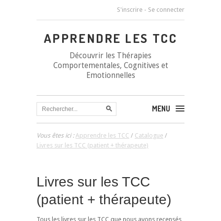
S'inscrire
-
Se connecter
APPRENDRE LES TCC
Découvrir les Thérapies
Comportementales, Cognitives et
Emotionnelles
MENU
Vous êtes ici :
Apprendre les TCC
/
Catalogue
/
Livres sur les TCC (patient + thérapeute)
Livres sur les TCC
(patient + thérapeute)
Tous les livres sur les TCC que nous avons recensés,