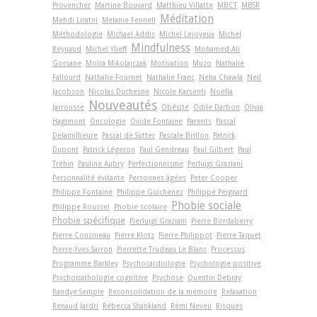
Provencher
Martine Bouvard
Matthieu Villatte
MBCT
MBSR
Méditation
Mehdi Liratni
Melanie Fennell
Méthodologie
Michael Addis
Michel Lejoyeux
Michel
Mindfulness
Reynaud
Michel Ylieff
Mohamed-Ali
Gorsane
Moïra Mikolajczak
Motivation
Muzo
Nathalie
Fallourd
Nathalie Fournet
Nathalie Franc
Neha Chawla
Neil
Jacobson
Nicolas Duchesne
Nicole Karsenti
Noëlla
Nouveautés
Jarrousse
Obésité
Odile Darbon
Olivia
Hagimont
Oncologie
Ovide Fontaine
Parents
Pascal
Delamillieure
Pascal de Sutter
Pascale Brillon
Patrick
Dupont
Patrick Légeron
Paul Gendreau
Paul Gilbert
Paul
Tréhin
Pauline Aubry
Perfectionnisme
Perluigi Graziani
Personnalité évitante
Personnes âgées
Peter Cooper
Philippe Fontaine
Philippe Guichenez
Philippe Peignard
Phobie sociale
Philippe Roussel
Phobie scolaire
Phobie spécifique
Pierluigi Graziani
Pierre Bordaberry
Pierre Cousineau
Pierre Klotz
Pierre Philippot
Pierre Taquet
Pierre-Yves Sarron
Pierrette Trudeau Le Blanc
Processus
Programme Barkley
Psychocardiologie
Psychologie positive
Psychopathologie cognitive
Psychose
Quentin Debray
Randye Semple
Reconsolidation de la mémoire
Relaxation
Renaud Jardri
Rébecca Shankland
Rémi Neveu
Risques