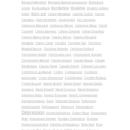
Bernard Waysfeld
Bertrand Samuel-Lajeunesse
Bénédicte
Borderline
Boulimie
Litzler
Biofeedback
Brigitte Zellner
Burn-out
Keller
Caline Majdalani
Camille Cellier
Cancer
Cannabis
Cara Verdellen
Cardiologie
Cas cliniques
Catherine Blanchet
Catherine Meyer
Catherine Musa
Cécile
Coudert
Céline Baeyens
Céline Clément
Céline Douilliez
Charles Martin Krum
Charles Morin
Charles-Édouard
Rengade
Charly Cungi
Choden
Christian Gay
Christine
Mirabel-Sarron
Christine Padesky
Christine Rollard
Christophe André
Christophe Leys
Christopher Germer
Christopher Martell
Claude Arnaud
Claude Baudu
Claude
Berghmans
Claude Penet
Claudia Verret
Clément Lecomte
Cohérence cardiaque
Colère
Compassion
Conduite
antisociale
Crises d'angoisse
Cyclothymie
Cyrielle Richard
Cyrille Bouvet
Daniel Nollet
Daniel Siegel
Daniela Eraldi-
Gackiere
David Dewulf
David Gourion
David Kingdon
Delphine Nelis
Dennis Donovan
Dennis Greenberger
Dermatillomanie
Deuil
Déborah Ducasse
Déficience
Intellectuelle
Délinquance
Démence
Dépendance
Dépression
Désensibilisation
Didier Pleux
Dominique
Page
Dominique Servant
Douglas Turkington
Douleur
Dysmorphophobie
Echelles d'évaluation
Eline Snel
Elise