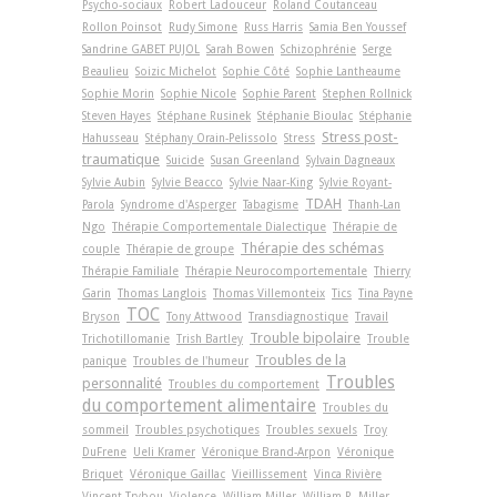
Psycho-sociaux
Robert Ladouceur
Roland Coutanceau
Rollon Poinsot
Rudy Simone
Russ Harris
Samia Ben Youssef
Sandrine GABET PUJOL
Sarah Bowen
Schizophrénie
Serge
Beaulieu
Soizic Michelot
Sophie Côté
Sophie Lantheaume
Sophie Morin
Sophie Nicole
Sophie Parent
Stephen Rollnick
Steven Hayes
Stéphane Rusinek
Stéphanie Bioulac
Stéphanie
Stress post-
Hahusseau
Stéphany Orain-Pelissolo
Stress
traumatique
Suicide
Susan Greenland
Sylvain Dagneaux
Sylvie Aubin
Sylvie Beacco
Sylvie Naar-King
Sylvie Royant-
TDAH
Parola
Syndrome d'Asperger
Tabagisme
Thanh-Lan
Ngo
Thérapie Comportementale Dialectique
Thérapie de
Thérapie des schémas
couple
Thérapie de groupe
Thérapie Familiale
Thérapie Neurocomportementale
Thierry
Garin
Thomas Langlois
Thomas Villemonteix
Tics
Tina Payne
TOC
Bryson
Tony Attwood
Transdiagnostique
Travail
Trouble bipolaire
Trichotillomanie
Trish Bartley
Trouble
Troubles de la
panique
Troubles de l'humeur
Troubles
personnalité
Troubles du comportement
du comportement alimentaire
Troubles du
sommeil
Troubles psychotiques
Troubles sexuels
Troy
DuFrene
Ueli Kramer
Véronique Brand-Arpon
Véronique
Briquet
Véronique Gaillac
Vieillissement
Vinca Rivière
Vincent Trybou
Violence
William Miller
William R. Miller