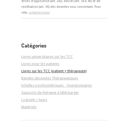
droits d'opposition (art. 26i), d'accès (art. 34 à 38) et de
rectification (art. 36) des données vous concernant. Pour
cela,
contactez-nous
Catégories
Livres universitaires sur les TCC
Livres pour les patients
Livres sur les TCC (patient + thérapeute)
Bandes dessinées Thérapeutiques
Echelles psychométriques - Questionnaires
Supports de thérapie à télécharger
Logiciels / Apps
Matériels