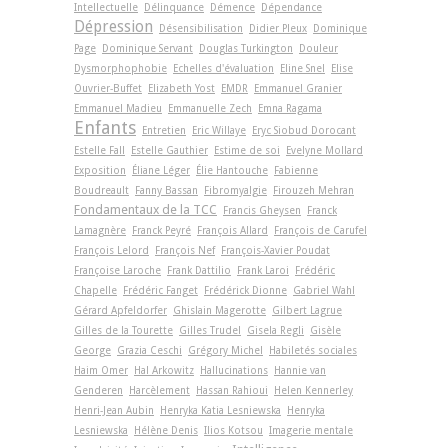
Intellectuelle
Délinquance
Démence
Dépendance
Dépression
Désensibilisation
Didier Pleux
Dominique
Page
Dominique Servant
Douglas Turkington
Douleur
Dysmorphophobie
Echelles d'évaluation
Eline Snel
Elise
Ouvrier-Buffet
Elizabeth Yost
EMDR
Emmanuel Granier
Emmanuel Madieu
Emmanuelle Zech
Emna Ragama
Enfants
Entretien
Eric Willaye
Eryc Siobud Dorocant
Estelle Fall
Estelle Gauthier
Estime de soi
Evelyne Mollard
Exposition
Éliane Léger
Élie Hantouche
Fabienne
Boudreault
Fanny Bassan
Fibromyalgie
Firouzeh Mehran
Fondamentaux de la TCC
Francis Gheysen
Franck
Lamagnère
Franck Peyré
François Allard
François de Carufel
François Lelord
François Nef
François-Xavier Poudat
Françoise Laroche
Frank Dattilio
Frank Laroi
Frédéric
Chapelle
Frédéric Fanget
Frédérick Dionne
Gabriel Wahl
Gérard Apfeldorfer
Ghislain Magerotte
Gilbert Lagrue
Gilles de la Tourette
Gilles Trudel
Gisela Regli
Gisèle
George
Grazia Ceschi
Grégory Michel
Habiletés sociales
Haim Omer
Hal Arkowitz
Hallucinations
Hannie van
Genderen
Harcèlement
Hassan Rahioui
Helen Kennerley
Henri-Jean Aubin
Henryka Katia Lesniewska
Henryka
Lesniewska
Hélène Denis
Ilios Kotsou
Imagerie mentale