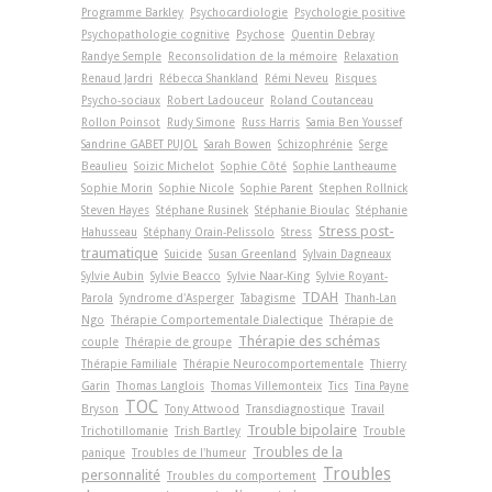
Programme Barkley
Psychocardiologie
Psychologie positive
Psychopathologie cognitive
Psychose
Quentin Debray
Randye Semple
Reconsolidation de la mémoire
Relaxation
Renaud Jardri
Rébecca Shankland
Rémi Neveu
Risques
Psycho-sociaux
Robert Ladouceur
Roland Coutanceau
Rollon Poinsot
Rudy Simone
Russ Harris
Samia Ben Youssef
Sandrine GABET PUJOL
Sarah Bowen
Schizophrénie
Serge
Beaulieu
Soizic Michelot
Sophie Côté
Sophie Lantheaume
Sophie Morin
Sophie Nicole
Sophie Parent
Stephen Rollnick
Steven Hayes
Stéphane Rusinek
Stéphanie Bioulac
Stéphanie
Stress post-
Hahusseau
Stéphany Orain-Pelissolo
Stress
traumatique
Suicide
Susan Greenland
Sylvain Dagneaux
Sylvie Aubin
Sylvie Beacco
Sylvie Naar-King
Sylvie Royant-
TDAH
Parola
Syndrome d'Asperger
Tabagisme
Thanh-Lan
Ngo
Thérapie Comportementale Dialectique
Thérapie de
Thérapie des schémas
couple
Thérapie de groupe
Thérapie Familiale
Thérapie Neurocomportementale
Thierry
Garin
Thomas Langlois
Thomas Villemonteix
Tics
Tina Payne
TOC
Bryson
Tony Attwood
Transdiagnostique
Travail
Trouble bipolaire
Trichotillomanie
Trish Bartley
Trouble
Troubles de la
panique
Troubles de l'humeur
Troubles
personnalité
Troubles du comportement