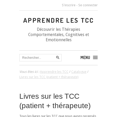
S'inscrire
-
Se connecter
APPRENDRE LES TCC
Découvrir les Thérapies
Comportementales, Cognitives et
Emotionnelles
MENU
Vous êtes ici :
Apprendre les TCC
/
Catalogue
/
Livres sur les TCC (patient + thérapeute)
Livres sur les TCC
(patient + thérapeute)
Tous les livres sur les TCC que nous avons recensés,