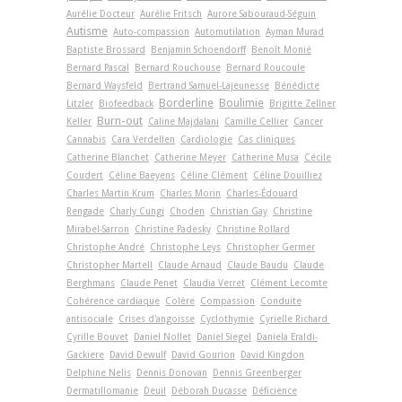
Aurélie Docteur
Aurélie Fritsch
Aurore Sabouraud-Séguin
Autisme
Auto-compassion
Automutilation
Ayman Murad
Baptiste Brossard
Benjamin Schoendorff
Benoît Monié
Bernard Pascal
Bernard Rouchouse
Bernard Roucoule
Bernard Waysfeld
Bertrand Samuel-Lajeunesse
Bénédicte
Borderline
Boulimie
Litzler
Biofeedback
Brigitte Zellner
Burn-out
Keller
Caline Majdalani
Camille Cellier
Cancer
Cannabis
Cara Verdellen
Cardiologie
Cas cliniques
Catherine Blanchet
Catherine Meyer
Catherine Musa
Cécile
Coudert
Céline Baeyens
Céline Clément
Céline Douilliez
Charles Martin Krum
Charles Morin
Charles-Édouard
Rengade
Charly Cungi
Choden
Christian Gay
Christine
Mirabel-Sarron
Christine Padesky
Christine Rollard
Christophe André
Christophe Leys
Christopher Germer
Christopher Martell
Claude Arnaud
Claude Baudu
Claude
Berghmans
Claude Penet
Claudia Verret
Clément Lecomte
Cohérence cardiaque
Colère
Compassion
Conduite
antisociale
Crises d'angoisse
Cyclothymie
Cyrielle Richard
Cyrille Bouvet
Daniel Nollet
Daniel Siegel
Daniela Eraldi-
Gackiere
David Dewulf
David Gourion
David Kingdon
Delphine Nelis
Dennis Donovan
Dennis Greenberger
Dermatillomanie
Deuil
Déborah Ducasse
Déficience