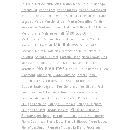
Jourdain
Marie-Claude Saiag
Marie-France Bolduc
Marie-Jo
Brennstuhl
Marine Fort
Marine Paucsik
Marion Trousselard
Marjorie Weishaar
Mark Williams
Marsha Linehan
Marthylle
Lagadec
Martial Van der Linden
Martin Desseilles
Martin
Provencher
Martine Bouvard
Matthieu Villatte
MBCT
MBSR
Méditation
Mehdi Liratni
Melanie Fennell
Méthodologie
Michael Addis
Michel Lejoyeux
Michel
Mindfulness
Reynaud
Michel Ylieff
Mohamed-Ali
Gorsane
Moïra Mikolajczak
Motivation
Muzo
Nathalie
Fallourd
Nathalie Fournet
Nathalie Franc
Neha Chawla
Neil
Jacobson
Nicolas Duchesne
Nicole Karsenti
Noëlla
Nouveautés
Jarrousse
Obésité
Odile Darbon
Olivia
Hagimont
Oncologie
Ovide Fontaine
Parents
Pascal
Delamillieure
Pascal de Sutter
Pascale Brillon
Patrick
Dupont
Patrick Légeron
Paul Gendreau
Paul Gilbert
Paul
Tréhin
Pauline Aubry
Perfectionnisme
Perluigi Graziani
Personnalité évitante
Personnes âgées
Peter Cooper
Philippe Fontaine
Philippe Guichenez
Philippe Peignard
Phobie sociale
Philippe Roussel
Phobie scolaire
Phobie spécifique
Pierluigi Graziani
Pierre Bordaberry
Pierre Cousineau
Pierre Klotz
Pierre Philippot
Pierre Taquet
Pierre-Yves Sarron
Pierrette Trudeau Le Blanc
Processus