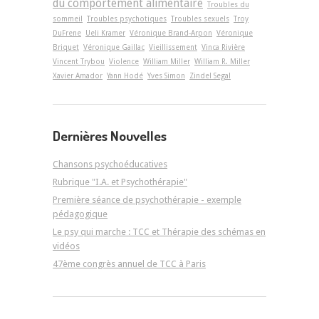
du comportement alimentaire
Troubles du
sommeil
Troubles psychotiques
Troubles sexuels
Troy
DuFrene
Ueli Kramer
Véronique Brand-Arpon
Véronique
Briquet
Véronique Gaillac
Vieillissement
Vinca Rivière
Vincent Trybou
Violence
William Miller
William R. Miller
Xavier Amador
Yann Hodé
Yves Simon
Zindel Segal
Dernières Nouvelles
Chansons psychoéducatives
Rubrique "I.A. et Psychothérapie"
Première séance de psychothérapie - exemple
pédagogique
Le psy qui marche : TCC et Thérapie des schémas en
vidéos
47ème congrès annuel de TCC à Paris