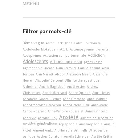
Matériels
Filtrer par mots-clé
3ème vague
Aaron Beck
Abdel Halim Boudoukha
ACT.
Abdelkader Mokeddem
Accompagnement Parental
Addiction
Acouphènes
Activation comportementale
Adolescents
Affirmation de soi
Agnès Cassé
Agoraphobie
Aidant
Alain Perroud
Alain Sauteraud
Alain
Tortosa
Alan Marlatt
Alcool
Alexandra Meert
Alexandre
Heeren
Alix Lefief-Delcourt
Alliance thérapeutique
Alzheimer
Amaria Baghdadli
Anaël Assier
Andrew
Christensen
André Marchand
André Quaderi
Anna Llenas
Annabelle Godeau-Pernet
Anne Gramond
Anne MARREZ
Anne-Françoise Chaperon
Anne-Hélène Clair
Anne-Marie
Cariou-Rognant
Anne-Victoire Rousselet
Annick Vincent
Anxiété
Anorexie
Antoine Bioy
Anxiété de séparation
Anxiété généralisée
Aquaphobie
Arachnophobie
Arnaud
Pictet
Arnoud Arntz
Art-Thérapie
Art-­mella
Attaques de
panique
Audrey Donatoni
Aurélia Schneider
Aurélie Crétin