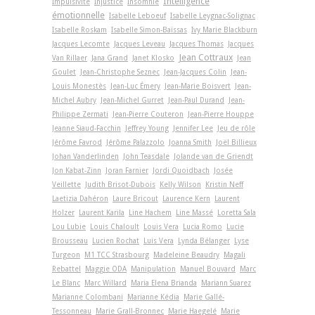
Intelligence
Impulsivité
Injustice
Insomnie
émotionnelle
Isabelle Leboeuf
Isabelle Leygnac-Solignac
Isabelle Roskam
Isabelle Simon-Baïssas
Ivy Marie Blackburn
Jacques Lecomte
Jacques Leveau
Jacques Thomas
Jacques
Jean Cottraux
Van Rillaer
Jana Grand
Janet Klosko
Jean
Goulet
Jean-Christophe Seznec
Jean-Jacques Colin
Jean-
Louis Monestès
Jean-Luc Émery
Jean-Marie Boisvert
Jean-
Michel Aubry
Jean-Michel Gurret
Jean-Paul Durand
Jean-
Philippe Zermati
Jean-Pierre Couteron
Jean-Pierre Houppe
Jeanne Siaud-Facchin
Jeffrey Young
Jennifer Lee
Jeu de rôle
Jérôme Favrod
Jérôme Palazzolo
Joanna Smith
Joël Billieux
Johan Vanderlinden
John Teasdale
Jolande van de Griendt
Jon Kabat-Zinn
Joran Farnier
Jordi Quoidbach
Josée
Veillette
Judith Brisot-Dubois
Kelly Wilson
Kristin Neff
Laetizia Dahéron
Laure Bricout
Laurence Kern
Laurent
Holzer
Laurent Karila
Line Hachem
Line Massé
Loretta Sala
Lou Lubie
Louis Chaloult
Louis Vera
Lucia Romo
Lucie
Brousseau
Lucien Rochat
Luis Vera
Lynda Bélanger
Lyse
Turgeon
M1 TCC Strasbourg
Madeleine Beaudry
Magali
Rebattel
Maggie ODA
Manipulation
Manuel Bouvard
Marc
Le Blanc
Marc Willard
Maria Elena Brianda
Mariann Suarez
Marianne Colombani
Marianne Kédia
Marie Gallé-
Tessonneau
Marie Grall-Bronnec
Marie Haegelé
Marie