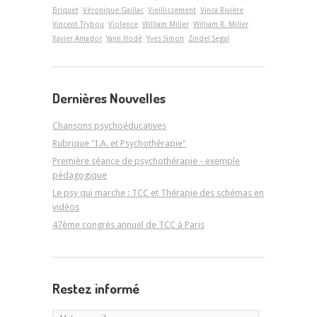
Briquet
Véronique Gaillac
Vieillissement
Vinca Rivière
Vincent Trybou
Violence
William Miller
William R. Miller
Xavier Amador
Yann Hodé
Yves Simon
Zindel Segal
Dernières Nouvelles
Chansons psychoéducatives
Rubrique "I.A. et Psychothérapie"
Première séance de psychothérapie - exemple
pédagogique
Le psy qui marche : TCC et Thérapie des schémas en
vidéos
47ème congrès annuel de TCC à Paris
Restez informé