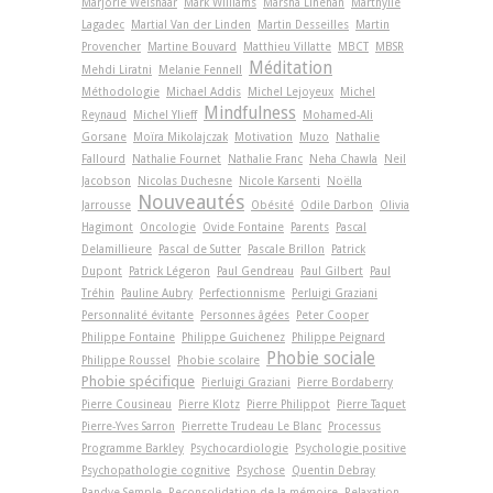
Marjorie Weishaar
Mark Williams
Marsha Linehan
Marthylle
Lagadec
Martial Van der Linden
Martin Desseilles
Martin
Provencher
Martine Bouvard
Matthieu Villatte
MBCT
MBSR
Méditation
Mehdi Liratni
Melanie Fennell
Méthodologie
Michael Addis
Michel Lejoyeux
Michel
Mindfulness
Reynaud
Michel Ylieff
Mohamed-Ali
Gorsane
Moïra Mikolajczak
Motivation
Muzo
Nathalie
Fallourd
Nathalie Fournet
Nathalie Franc
Neha Chawla
Neil
Jacobson
Nicolas Duchesne
Nicole Karsenti
Noëlla
Nouveautés
Jarrousse
Obésité
Odile Darbon
Olivia
Hagimont
Oncologie
Ovide Fontaine
Parents
Pascal
Delamillieure
Pascal de Sutter
Pascale Brillon
Patrick
Dupont
Patrick Légeron
Paul Gendreau
Paul Gilbert
Paul
Tréhin
Pauline Aubry
Perfectionnisme
Perluigi Graziani
Personnalité évitante
Personnes âgées
Peter Cooper
Philippe Fontaine
Philippe Guichenez
Philippe Peignard
Phobie sociale
Philippe Roussel
Phobie scolaire
Phobie spécifique
Pierluigi Graziani
Pierre Bordaberry
Pierre Cousineau
Pierre Klotz
Pierre Philippot
Pierre Taquet
Pierre-Yves Sarron
Pierrette Trudeau Le Blanc
Processus
Programme Barkley
Psychocardiologie
Psychologie positive
Psychopathologie cognitive
Psychose
Quentin Debray
Randye Semple
Reconsolidation de la mémoire
Relaxation