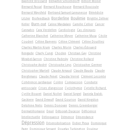
Baptiste Brossard
Benjamin Schoendorff
Benoît Monié
Bernard Pascal
Bernard Rouchouse
Bernard Roucoule
Bernard Waysfeld
Bertrand Samuel-Lajeunesse
Bénédicte
Borderline
Boulimie
Litzler
Biofeedback
Brigitte Zellner
Burn-out
Keller
Caline Majdalani
Camille Cellier
Cancer
Cannabis
Cara Verdellen
Cardiologie
Cas cliniques
Catherine Blanchet
Catherine Meyer
Catherine Musa
Cécile
Coudert
Céline Baeyens
Céline Clément
Céline Douilliez
Charles Martin Krum
Charles Morin
Charles-Édouard
Rengade
Charly Cungi
Choden
Christian Gay
Christine
Mirabel-Sarron
Christine Padesky
Christine Rollard
Christophe André
Christophe Leys
Christopher Germer
Christopher Martell
Claude Arnaud
Claude Baudu
Claude
Berghmans
Claude Penet
Claudia Verret
Clément Lecomte
Cohérence cardiaque
Colère
Compassion
Conduite
antisociale
Crises d'angoisse
Cyclothymie
Cyrielle Richard
Cyrille Bouvet
Daniel Nollet
Daniel Siegel
Daniela Eraldi-
Gackiere
David Dewulf
David Gourion
David Kingdon
Delphine Nelis
Dennis Donovan
Dennis Greenberger
Dermatillomanie
Deuil
Déborah Ducasse
Déficience
Intellectuelle
Délinquance
Démence
Dépendance
Dépression
Désensibilisation
Didier Pleux
Dominique
Page
Dominique Servant
Douglas Turkington
Douleur