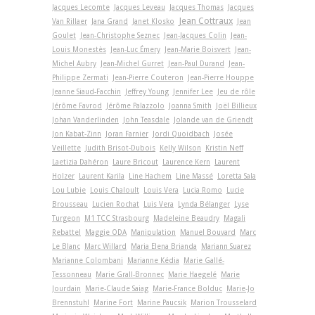
Jacques Lecomte
Jacques Leveau
Jacques Thomas
Jacques
Jean Cottraux
Van Rillaer
Jana Grand
Janet Klosko
Jean
Goulet
Jean-Christophe Seznec
Jean-Jacques Colin
Jean-
Louis Monestès
Jean-Luc Émery
Jean-Marie Boisvert
Jean-
Michel Aubry
Jean-Michel Gurret
Jean-Paul Durand
Jean-
Philippe Zermati
Jean-Pierre Couteron
Jean-Pierre Houppe
Jeanne Siaud-Facchin
Jeffrey Young
Jennifer Lee
Jeu de rôle
Jérôme Favrod
Jérôme Palazzolo
Joanna Smith
Joël Billieux
Johan Vanderlinden
John Teasdale
Jolande van de Griendt
Jon Kabat-Zinn
Joran Farnier
Jordi Quoidbach
Josée
Veillette
Judith Brisot-Dubois
Kelly Wilson
Kristin Neff
Laetizia Dahéron
Laure Bricout
Laurence Kern
Laurent
Holzer
Laurent Karila
Line Hachem
Line Massé
Loretta Sala
Lou Lubie
Louis Chaloult
Louis Vera
Lucia Romo
Lucie
Brousseau
Lucien Rochat
Luis Vera
Lynda Bélanger
Lyse
Turgeon
M1 TCC Strasbourg
Madeleine Beaudry
Magali
Rebattel
Maggie ODA
Manipulation
Manuel Bouvard
Marc
Le Blanc
Marc Willard
Maria Elena Brianda
Mariann Suarez
Marianne Colombani
Marianne Kédia
Marie Gallé-
Tessonneau
Marie Grall-Bronnec
Marie Haegelé
Marie
Jourdain
Marie-Claude Saiag
Marie-France Bolduc
Marie-Jo
Brennstuhl
Marine Fort
Marine Paucsik
Marion Trousselard