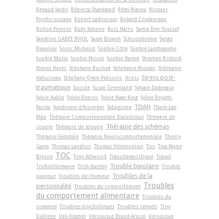
Renaud Jardri
Rébecca Shankland
Rémi Neveu
Risques
Psycho-sociaux
Robert Ladouceur
Roland Coutanceau
Rollon Poinsot
Rudy Simone
Russ Harris
Samia Ben Youssef
Sandrine GABET PUJOL
Sarah Bowen
Schizophrénie
Serge
Beaulieu
Soizic Michelot
Sophie Côté
Sophie Lantheaume
Sophie Morin
Sophie Nicole
Sophie Parent
Stephen Rollnick
Steven Hayes
Stéphane Rusinek
Stéphanie Bioulac
Stéphanie
Stress post-
Hahusseau
Stéphany Orain-Pelissolo
Stress
traumatique
Suicide
Susan Greenland
Sylvain Dagneaux
Sylvie Aubin
Sylvie Beacco
Sylvie Naar-King
Sylvie Royant-
TDAH
Parola
Syndrome d'Asperger
Tabagisme
Thanh-Lan
Ngo
Thérapie Comportementale Dialectique
Thérapie de
Thérapie des schémas
couple
Thérapie de groupe
Thérapie Familiale
Thérapie Neurocomportementale
Thierry
Garin
Thomas Langlois
Thomas Villemonteix
Tics
Tina Payne
TOC
Bryson
Tony Attwood
Transdiagnostique
Travail
Trouble bipolaire
Trichotillomanie
Trish Bartley
Trouble
Troubles de la
panique
Troubles de l'humeur
Troubles
personnalité
Troubles du comportement
du comportement alimentaire
Troubles du
sommeil
Troubles psychotiques
Troubles sexuels
Troy
DuFrene
Ueli Kramer
Véronique Brand-Arpon
Véronique