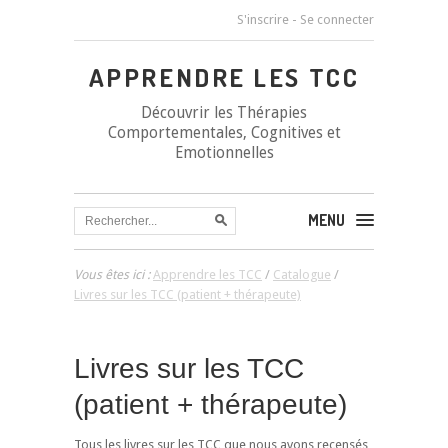
S'inscrire
-
Se connecter
APPRENDRE LES TCC
Découvrir les Thérapies
Comportementales, Cognitives et
Emotionnelles
MENU
Vous êtes ici :
Apprendre les TCC
/
Catalogue
/
Livres sur les TCC (patient + thérapeute)
Livres sur les TCC
(patient + thérapeute)
Tous les livres sur les TCC que nous avons recensés,