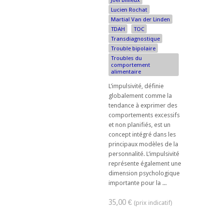
Joël Billieux
Lucien Rochat
Martial Van der Linden
TDAH
TOC
Transdiagnostique
Trouble bipolaire
Troubles du
comportement
alimentaire
L’impulsivité, définie
globalement comme la
tendance à exprimer des
comportements excessifs
et non planifiés, est un
concept intégré dans les
principaux modèles de la
personnalité. L’impulsivité
représente également une
dimension psychologique
importante pour la ...
35,00 €