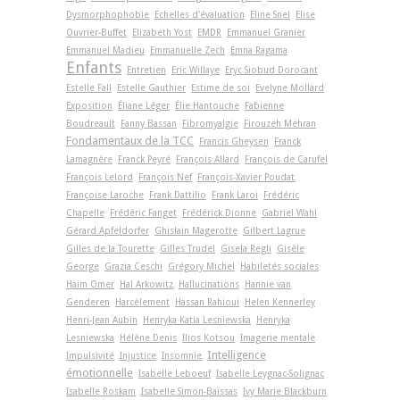
Dysmorphophobie
Echelles d'évaluation
Eline Snel
Elise
Ouvrier-Buffet
Elizabeth Yost
EMDR
Emmanuel Granier
Emmanuel Madieu
Emmanuelle Zech
Emna Ragama
Enfants
Entretien
Eric Willaye
Eryc Siobud Dorocant
Estelle Fall
Estelle Gauthier
Estime de soi
Evelyne Mollard
Exposition
Éliane Léger
Élie Hantouche
Fabienne
Boudreault
Fanny Bassan
Fibromyalgie
Firouzeh Mehran
Fondamentaux de la TCC
Francis Gheysen
Franck
Lamagnère
Franck Peyré
François Allard
François de Carufel
François Lelord
François Nef
François-Xavier Poudat
Françoise Laroche
Frank Dattilio
Frank Laroi
Frédéric
Chapelle
Frédéric Fanget
Frédérick Dionne
Gabriel Wahl
Gérard Apfeldorfer
Ghislain Magerotte
Gilbert Lagrue
Gilles de la Tourette
Gilles Trudel
Gisela Regli
Gisèle
George
Grazia Ceschi
Grégory Michel
Habiletés sociales
Haim Omer
Hal Arkowitz
Hallucinations
Hannie van
Genderen
Harcèlement
Hassan Rahioui
Helen Kennerley
Henri-Jean Aubin
Henryka Katia Lesniewska
Henryka
Lesniewska
Hélène Denis
Ilios Kotsou
Imagerie mentale
Intelligence
Impulsivité
Injustice
Insomnie
émotionnelle
Isabelle Leboeuf
Isabelle Leygnac-Solignac
Isabelle Roskam
Isabelle Simon-Baïssas
Ivy Marie Blackburn