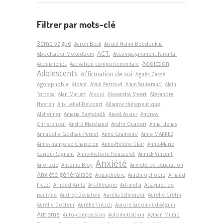
Filtrer par mots-clé
3ème vague
Aaron Beck
Abdel Halim Boudoukha
ACT.
Abdelkader Mokeddem
Accompagnement Parental
Addiction
Acouphènes
Activation comportementale
Adolescents
Affirmation de soi
Agnès Cassé
Agoraphobie
Aidant
Alain Perroud
Alain Sauteraud
Alain
Tortosa
Alan Marlatt
Alcool
Alexandra Meert
Alexandre
Heeren
Alix Lefief-Delcourt
Alliance thérapeutique
Alzheimer
Amaria Baghdadli
Anaël Assier
Andrew
Christensen
André Marchand
André Quaderi
Anna Llenas
Annabelle Godeau-Pernet
Anne Gramond
Anne MARREZ
Anne-Françoise Chaperon
Anne-Hélène Clair
Anne-Marie
Cariou-Rognant
Anne-Victoire Rousselet
Annick Vincent
Anxiété
Anorexie
Antoine Bioy
Anxiété de séparation
Anxiété généralisée
Aquaphobie
Arachnophobie
Arnaud
Pictet
Arnoud Arntz
Art-Thérapie
Art-­mella
Attaques de
panique
Audrey Donatoni
Aurélia Schneider
Aurélie Crétin
Aurélie Docteur
Aurélie Fritsch
Aurore Sabouraud-Séguin
Autisme
Auto-compassion
Automutilation
Ayman Murad