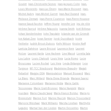
Goulet
Jean-Christophe Seznec
Jean-Jacques Colin
Jean-
Louis Monestès
Jean-Luc Émery
Jean-Marie Boisvert
Jean-
Michel Aubry
Jean-Michel Gurret
Jean-Paul Durand
Jean-
Philippe Zermati
Jean-Pierre Couteron
Jean-Pierre Houppe
Jeanne Siaud-Facchin
Jeffrey Young
Jennifer Lee
Jeu de rôle
Jérôme Favrod
Jérôme Palazzolo
Joanna Smith
Joël Billieux
Johan Vanderlinden
John Teasdale
Jolande van de Griendt
Jon Kabat-Zinn
Joran Farnier
Jordi Quoidbach
Josée
Veillette
Judith Brisot-Dubois
Kelly Wilson
Kristin Neff
Laetizia Dahéron
Laure Bricout
Laurence Kern
Laurent
Holzer
Laurent Karila
Line Hachem
Line Massé
Loretta Sala
Lou Lubie
Louis Chaloult
Louis Vera
Lucia Romo
Lucie
Brousseau
Lucien Rochat
Luis Vera
Lynda Bélanger
Lyse
Turgeon
M1 TCC Strasbourg
Madeleine Beaudry
Magali
Rebattel
Maggie ODA
Manipulation
Manuel Bouvard
Marc
Le Blanc
Marc Willard
Maria Elena Brianda
Mariann Suarez
Marianne Colombani
Marianne Kédia
Marie Gallé-
Tessonneau
Marie Grall-Bronnec
Marie Haegelé
Marie
Jourdain
Marie-Claude Saiag
Marie-France Bolduc
Marie-Jo
Brennstuhl
Marine Fort
Marine Paucsik
Marion Trousselard
Marjorie Weishaar
Mark Williams
Marsha Linehan
Marthylle
Lagadec
Martial Van der Linden
Martin Desseilles
Martin