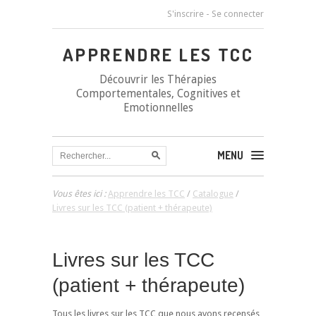
S'inscrire
-
Se connecter
APPRENDRE LES TCC
Découvrir les Thérapies
Comportementales, Cognitives et
Emotionnelles
MENU
Vous êtes ici :
Apprendre les TCC
/
Catalogue
/
Livres sur les TCC (patient + thérapeute)
Livres sur les TCC
(patient + thérapeute)
Tous les livres sur les TCC que nous avons recensés,