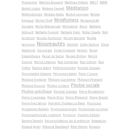
Provencher
Martine Bouvard
Matthieu Villatte
MBCT
MBSR
Méditation
Mehdi Liratni
Melanie Fennell
Méthodologie
Michael Addis
Michel Lejoyeux
Michel
Mindfulness
Reynaud
Michel Ylieff
Mohamed-Ali
Gorsane
Moïra Mikolajczak
Motivation
Muzo
Nathalie
Fallourd
Nathalie Fournet
Nathalie Franc
Neha Chawla
Neil
Jacobson
Nicolas Duchesne
Nicole Karsenti
Noëlla
Nouveautés
Jarrousse
Obésité
Odile Darbon
Olivia
Hagimont
Oncologie
Ovide Fontaine
Parents
Pascal
Delamillieure
Pascal de Sutter
Pascale Brillon
Patrick
Dupont
Patrick Légeron
Paul Gendreau
Paul Gilbert
Paul
Tréhin
Pauline Aubry
Perfectionnisme
Perluigi Graziani
Personnalité évitante
Personnes âgées
Peter Cooper
Philippe Fontaine
Philippe Guichenez
Philippe Peignard
Phobie sociale
Philippe Roussel
Phobie scolaire
Phobie spécifique
Pierluigi Graziani
Pierre Bordaberry
Pierre Cousineau
Pierre Klotz
Pierre Philippot
Pierre Taquet
Pierre-Yves Sarron
Pierrette Trudeau Le Blanc
Processus
Programme Barkley
Psychocardiologie
Psychologie positive
Psychopathologie cognitive
Psychose
Quentin Debray
Randye Semple
Reconsolidation de la mémoire
Relaxation
Renaud Jardri
Rébecca Shankland
Rémi Neveu
Risques