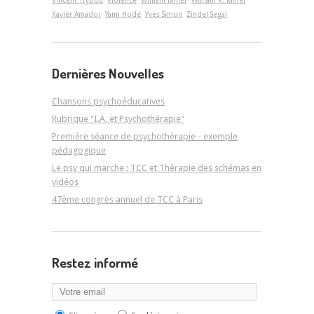
Vincent Trybou
Violence
William Miller
William R. Miller
Xavier Amador
Yann Hodé
Yves Simon
Zindel Segal
Dernières Nouvelles
Chansons psychoéducatives
Rubrique "I.A. et Psychothérapie"
Première séance de psychothérapie - exemple
pédagogique
Le psy qui marche : TCC et Thérapie des schémas en
vidéos
47ème congrès annuel de TCC à Paris
Restez informé