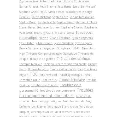
Psycho-sociaux
Robert Ladouceur
Roland Coutanceau
Rollon Poinsot
Rudy Simone
Russ Harris
Samia Ben Youssef
Sandrine GABET PUJOL
Sarah Bowen
Schizophrénie
Serge
Beaulieu
Soizic Michelot
Sophie Côté
Sophie Lantheaume
Sophie Morin
Sophie Nicole
Sophie Parent
Stephen Rollnick
Steven Hayes
Stéphane Rusinek
Stéphanie Bioulac
Stéphanie
Stress post-
Hahusseau
Stéphany Orain-Pelissolo
Stress
traumatique
Suicide
Susan Greenland
Sylvain Dagneaux
Sylvie Aubin
Sylvie Beacco
Sylvie Naar-King
Sylvie Royant-
TDAH
Parola
Syndrome d'Asperger
Tabagisme
Thanh-Lan
Ngo
Thérapie Comportementale Dialectique
Thérapie de
Thérapie des schémas
couple
Thérapie de groupe
Thérapie Familiale
Thérapie Neurocomportementale
Thierry
Garin
Thomas Langlois
Thomas Villemonteix
Tics
Tina Payne
TOC
Bryson
Tony Attwood
Transdiagnostique
Travail
Trouble bipolaire
Trichotillomanie
Trish Bartley
Trouble
Troubles de la
panique
Troubles de l'humeur
Troubles
personnalité
Troubles du comportement
du comportement alimentaire
Troubles du
sommeil
Troubles psychotiques
Troubles sexuels
Troy
DuFrene
Ueli Kramer
Véronique Brand-Arpon
Véronique
Briquet
Véronique Gaillac
Vieillissement
Vinca Rivière