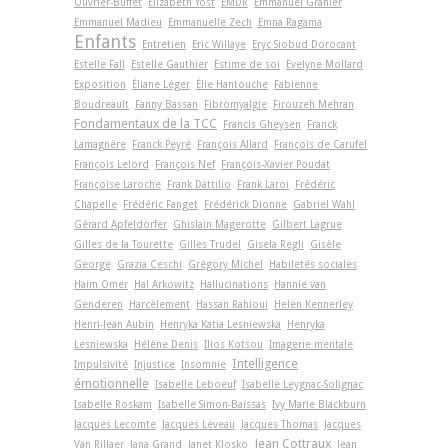
Ouvrier-Buffet
Elizabeth Yost
EMDR
Emmanuel Granier
Emmanuel Madieu
Emmanuelle Zech
Emna Ragama
Enfants
Entretien
Eric Willaye
Eryc Siobud Dorocant
Estelle Fall
Estelle Gauthier
Estime de soi
Evelyne Mollard
Exposition
Éliane Léger
Élie Hantouche
Fabienne
Boudreault
Fanny Bassan
Fibromyalgie
Firouzeh Mehran
Fondamentaux de la TCC
Francis Gheysen
Franck
Lamagnère
Franck Peyré
François Allard
François de Carufel
François Lelord
François Nef
François-Xavier Poudat
Françoise Laroche
Frank Dattilio
Frank Laroi
Frédéric
Chapelle
Frédéric Fanget
Frédérick Dionne
Gabriel Wahl
Gérard Apfeldorfer
Ghislain Magerotte
Gilbert Lagrue
Gilles de la Tourette
Gilles Trudel
Gisela Regli
Gisèle
George
Grazia Ceschi
Grégory Michel
Habiletés sociales
Haim Omer
Hal Arkowitz
Hallucinations
Hannie van
Genderen
Harcèlement
Hassan Rahioui
Helen Kennerley
Henri-Jean Aubin
Henryka Katia Lesniewska
Henryka
Lesniewska
Hélène Denis
Ilios Kotsou
Imagerie mentale
Intelligence
Impulsivité
Injustice
Insomnie
émotionnelle
Isabelle Leboeuf
Isabelle Leygnac-Solignac
Isabelle Roskam
Isabelle Simon-Baïssas
Ivy Marie Blackburn
Jacques Lecomte
Jacques Leveau
Jacques Thomas
Jacques
Jean Cottraux
Van Rillaer
Jana Grand
Janet Klosko
Jean