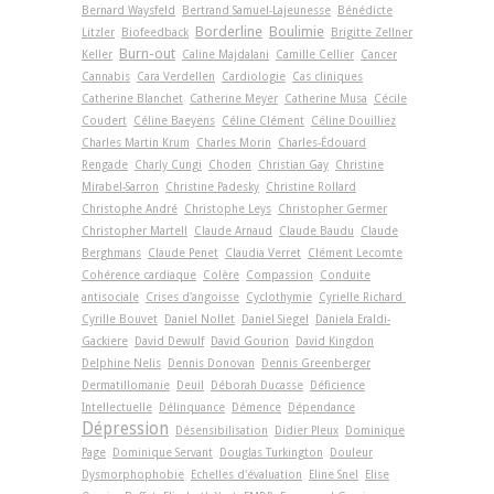
Bernard Waysfeld
Bertrand Samuel-Lajeunesse
Bénédicte
Borderline
Boulimie
Litzler
Biofeedback
Brigitte Zellner
Burn-out
Keller
Caline Majdalani
Camille Cellier
Cancer
Cannabis
Cara Verdellen
Cardiologie
Cas cliniques
Catherine Blanchet
Catherine Meyer
Catherine Musa
Cécile
Coudert
Céline Baeyens
Céline Clément
Céline Douilliez
Charles Martin Krum
Charles Morin
Charles-Édouard
Rengade
Charly Cungi
Choden
Christian Gay
Christine
Mirabel-Sarron
Christine Padesky
Christine Rollard
Christophe André
Christophe Leys
Christopher Germer
Christopher Martell
Claude Arnaud
Claude Baudu
Claude
Berghmans
Claude Penet
Claudia Verret
Clément Lecomte
Cohérence cardiaque
Colère
Compassion
Conduite
antisociale
Crises d'angoisse
Cyclothymie
Cyrielle Richard
Cyrille Bouvet
Daniel Nollet
Daniel Siegel
Daniela Eraldi-
Gackiere
David Dewulf
David Gourion
David Kingdon
Delphine Nelis
Dennis Donovan
Dennis Greenberger
Dermatillomanie
Deuil
Déborah Ducasse
Déficience
Intellectuelle
Délinquance
Démence
Dépendance
Dépression
Désensibilisation
Didier Pleux
Dominique
Page
Dominique Servant
Douglas Turkington
Douleur
Dysmorphophobie
Echelles d'évaluation
Eline Snel
Elise