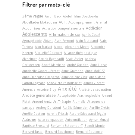
Filtrer par mots-clé
3ème vague
Aaron Beck
Abdel Halim Boudoukha
ACT.
Abdelkader Mokeddem
Accompagnement Parental
Addiction
Acouphènes
Activation comportementale
Adolescents
Affirmation de soi
Agnès Cassé
Agoraphobie
Aidant
Alain Perroud
Alain Sauteraud
Alain
Tortosa
Alan Marlatt
Alcool
Alexandra Meert
Alexandre
Heeren
Alix Lefief-Delcourt
Alliance thérapeutique
Alzheimer
Amaria Baghdadli
Anaël Assier
Andrew
Christensen
André Marchand
André Quaderi
Anna Llenas
Annabelle Godeau-Pernet
Anne Gramond
Anne MARREZ
Anne-Françoise Chaperon
Anne-Hélène Clair
Anne-Marie
Cariou-Rognant
Anne-Victoire Rousselet
Annick Vincent
Anxiété
Anorexie
Antoine Bioy
Anxiété de séparation
Anxiété généralisée
Aquaphobie
Arachnophobie
Arnaud
Pictet
Arnoud Arntz
Art-Thérapie
Art-­mella
Attaques de
panique
Audrey Donatoni
Aurélia Schneider
Aurélie Crétin
Aurélie Docteur
Aurélie Fritsch
Aurore Sabouraud-Séguin
Autisme
Auto-compassion
Automutilation
Ayman Murad
Baptiste Brossard
Benjamin Schoendorff
Benoît Monié
Bernard Pascal
Bernard Rouchouse
Bernard Roucoule