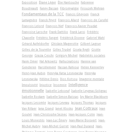
Exposition
Éliane Léger
Élie Hantouche
Fabienne
Boudreault
Fanny Bassan
Fibromyalgie
Firouzeh Mehran
Fondamentaux de la TCC
Francis Gheysen
Franck
Lamagnère
Franck Peyré
François Allard
François de Carufel
François Lelord
François Nef
François-Xavier Poudat
Françoise Laroche
Frank Dattilio
Frank Laroi
Frédéric
Chapelle
Frédéric Fanget
Frédérick Dionne
Gabriel Wahl
Gérard Apfeldorfer
Ghislain Magerotte
Gilbert Lagrue
Gilles de la Tourette
Gilles Trudel
Gisela Regli
Gisèle
George
Grazia Ceschi
Grégory Michel
Habiletés sociales
Haim Omer
Hal Arkowitz
Hallucinations
Hannie van
Genderen
Harcèlement
Hassan Rahioui
Helen Kennerley
Henri-Jean Aubin
Henryka Katia Lesniewska
Henryka
Lesniewska
Hélène Denis
Ilios Kotsou
Imagerie mentale
Intelligence
Impulsivité
Injustice
Insomnie
émotionnelle
Isabelle Leboeuf
Isabelle Leygnac-Solignac
Isabelle Roskam
Isabelle Simon-Baïssas
Ivy Marie Blackburn
Jacques Lecomte
Jacques Leveau
Jacques Thomas
Jacques
Jean Cottraux
Van Rillaer
Jana Grand
Janet Klosko
Jean
Goulet
Jean-Christophe Seznec
Jean-Jacques Colin
Jean-
Louis Monestès
Jean-Luc Émery
Jean-Marie Boisvert
Jean-
Michel Aubry
Jean-Michel Gurret
Jean-Paul Durand
Jean-