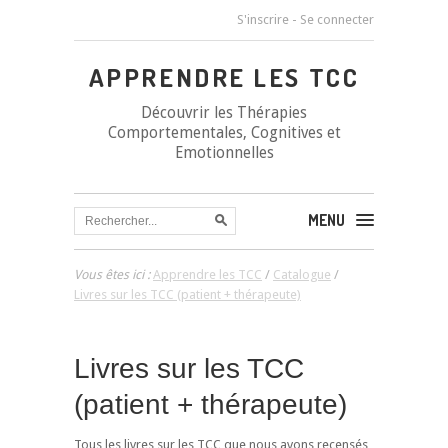
S'inscrire
-
Se connecter
APPRENDRE LES TCC
Découvrir les Thérapies
Comportementales, Cognitives et
Emotionnelles
MENU
Vous êtes ici :
Apprendre les TCC
/
Catalogue
/
Livres sur les TCC (patient + thérapeute)
Livres sur les TCC
(patient + thérapeute)
Tous les livres sur les TCC que nous avons recensés,