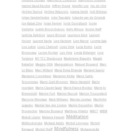
Philippe Zermati
Jean-Pierre Couteron
Jean-Pierre Houppe
Jeanne Siaud-Facchin
Jeffrey Young
Jennifer Lee
Jeu de rôle
Jérôme Favrod
Jérôme Palazzolo
Joanna Smith
Joël Billieux
Johan Vanderlinden
John Teasdale
Jolande van de Griendt
Jon Kabat-Zinn
Joran Farnier
Jordi Quoidbach
Josée
Veillette
Judith Brisot-Dubois
Kelly Wilson
Kristin Neff
Laetizia Dahéron
Laure Bricout
Laurence Kern
Laurent
Holzer
Laurent Karila
Line Hachem
Line Massé
Loretta Sala
Lou Lubie
Louis Chaloult
Louis Vera
Lucia Romo
Lucie
Brousseau
Lucien Rochat
Luis Vera
Lynda Bélanger
Lyse
Turgeon
M1 TCC Strasbourg
Madeleine Beaudry
Magali
Rebattel
Maggie ODA
Manipulation
Manuel Bouvard
Marc
Le Blanc
Marc Willard
Maria Elena Brianda
Mariann Suarez
Marianne Colombani
Marianne Kédia
Marie Gallé-
Tessonneau
Marie Grall-Bronnec
Marie Haegelé
Marie
Jourdain
Marie-Claude Saiag
Marie-France Bolduc
Marie-Jo
Brennstuhl
Marine Fort
Marine Paucsik
Marion Trousselard
Marjorie Weishaar
Mark Williams
Marsha Linehan
Marthylle
Lagadec
Martial Van der Linden
Martin Desseilles
Martin
Provencher
Martine Bouvard
Matthieu Villatte
MBCT
MBSR
Méditation
Mehdi Liratni
Melanie Fennell
Méthodologie
Michael Addis
Michel Lejoyeux
Michel
Mindfulness
Reynaud
Michel Ylieff
Mohamed-Ali