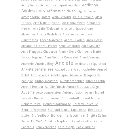
Addiction
Acouphènes
Activation comportementale
Adolescents
Affirmation de soi
Agnès Cassé
Agoraphobie
Aidant
Alain Perroud
Alain Sauteraud
Alain
Tortosa
Alan Marlatt
Alcool
Alexandra Meert
Alexandre
Heeren
Alix Lefief-Delcourt
Alliance thérapeutique
Alzheimer
Amaria Baghdadli
Anaël Assier
Andrew
Christensen
André Marchand
André Quaderi
Anna Llenas
Annabelle Godeau-Pernet
Anne Gramond
Anne MARREZ
Anne-Françoise Chaperon
Anne-Hélène Clair
Anne-Marie
Cariou-Rognant
Anne-Victoire Rousselet
Annick Vincent
Anxiété
Anorexie
Antoine Bioy
Anxiété de séparation
Anxiété généralisée
Aquaphobie
Arachnophobie
Arnaud
Pictet
Arnoud Arntz
Art-Thérapie
Art-­mella
Attaques de
panique
Audrey Donatoni
Aurélia Schneider
Aurélie Crétin
Aurélie Docteur
Aurélie Fritsch
Aurore Sabouraud-Séguin
Autisme
Auto-compassion
Automutilation
Ayman Murad
Baptiste Brossard
Benjamin Schoendorff
Benoît Monié
Bernard Pascal
Bernard Rouchouse
Bernard Roucoule
Bernard Waysfeld
Bertrand Samuel-Lajeunesse
Bénédicte
Borderline
Boulimie
Litzler
Biofeedback
Brigitte Zellner
Burn-out
Keller
Caline Majdalani
Camille Cellier
Cancer
Cannabis
Cara Verdellen
Cardiologie
Cas cliniques