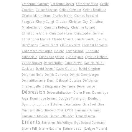
Catherine Blanchet
Catherine Meyer
Catherine Musa
Cécile
Coudert
Céline Baeyens
Céline Clément
Céline Douilliez
Charles Martin Krum
Charles Morin
Charles-Édouard
Rengade
Charly Cungi
Choden
Christian Gay
Christine
Mirabel-Sarron
Christine Padesky
Christine Rollard
Christophe André
Christophe Leys
Christopher Germer
Christopher Martell
Claude Arnaud
Claude Baudu
Claude
Berghmans
Claude Penet
Claudia Verret
Clément Lecomte
Cohérence cardiaque
Colère
Compassion
Conduite
antisociale
Crises d'angoisse
Cyclothymie
Cyrielle Richard
Cyrille Bouvet
Daniel Nollet
Daniel Siegel
Daniela Eraldi-
Gackiere
David Dewulf
David Gourion
David Kingdon
Delphine Nelis
Dennis Donovan
Dennis Greenberger
Dermatillomanie
Deuil
Déborah Ducasse
Déficience
Intellectuelle
Délinquance
Démence
Dépendance
Dépression
Désensibilisation
Didier Pleux
Dominique
Page
Dominique Servant
Douglas Turkington
Douleur
Dysmorphophobie
Echelles d'évaluation
Eline Snel
Elise
Ouvrier-Buffet
Elizabeth Yost
EMDR
Emmanuel Granier
Emmanuel Madieu
Emmanuelle Zech
Emna Ragama
Enfants
Entretien
Eric Willaye
Eryc Siobud Dorocant
Estelle Fall
Estelle Gauthier
Estime de soi
Evelyne Mollard