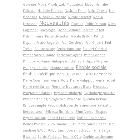
Gorsane
Moïra Mikolajczak
Motivation
Muzo
Nathalie
Fallourd
Nathalie Fournet
Nathalie Franc
Neha Chawla
Neil
Jacobson
Nicolas Duchesne
Nicole Karsenti
Noëlla
Nouveautés
Jarrousse
Obésité
Odile Darbon
Olivia
Hagimont
Oncologie
Ovide Fontaine
Parents
Pascal
Delamillieure
Pascal de Sutter
Pascale Brillon
Patrick
Dupont
Patrick Légeron
Paul Gendreau
Paul Gilbert
Paul
Tréhin
Pauline Aubry
Perfectionnisme
Perluigi Graziani
Personnalité évitante
Personnes âgées
Peter Cooper
Philippe Fontaine
Philippe Guichenez
Philippe Peignard
Phobie sociale
Philippe Roussel
Phobie scolaire
Phobie spécifique
Pierluigi Graziani
Pierre Bordaberry
Pierre Cousineau
Pierre Klotz
Pierre Philippot
Pierre Taquet
Pierre-Yves Sarron
Pierrette Trudeau Le Blanc
Processus
Programme Barkley
Psychocardiologie
Psychologie positive
Psychopathologie cognitive
Psychose
Quentin Debray
Randye Semple
Reconsolidation de la mémoire
Relaxation
Renaud Jardri
Rébecca Shankland
Rémi Neveu
Risques
Psycho-sociaux
Robert Ladouceur
Roland Coutanceau
Rollon Poinsot
Rudy Simone
Russ Harris
Samia Ben Youssef
Sandrine GABET PUJOL
Sarah Bowen
Schizophrénie
Serge
Beaulieu
Soizic Michelot
Sophie Côté
Sophie Lantheaume