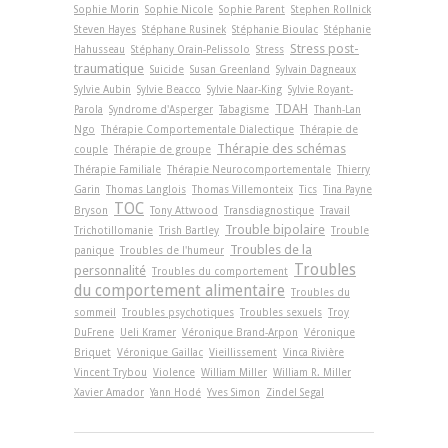
Sophie Morin
Sophie Nicole
Sophie Parent
Stephen Rollnick
Steven Hayes
Stéphane Rusinek
Stéphanie Bioulac
Stéphanie
Stress post-
Hahusseau
Stéphany Orain-Pelissolo
Stress
traumatique
Suicide
Susan Greenland
Sylvain Dagneaux
Sylvie Aubin
Sylvie Beacco
Sylvie Naar-King
Sylvie Royant-
TDAH
Parola
Syndrome d'Asperger
Tabagisme
Thanh-Lan
Ngo
Thérapie Comportementale Dialectique
Thérapie de
Thérapie des schémas
couple
Thérapie de groupe
Thérapie Familiale
Thérapie Neurocomportementale
Thierry
Garin
Thomas Langlois
Thomas Villemonteix
Tics
Tina Payne
TOC
Bryson
Tony Attwood
Transdiagnostique
Travail
Trouble bipolaire
Trichotillomanie
Trish Bartley
Trouble
Troubles de la
panique
Troubles de l'humeur
Troubles
personnalité
Troubles du comportement
du comportement alimentaire
Troubles du
sommeil
Troubles psychotiques
Troubles sexuels
Troy
DuFrene
Ueli Kramer
Véronique Brand-Arpon
Véronique
Briquet
Véronique Gaillac
Vieillissement
Vinca Rivière
Vincent Trybou
Violence
William Miller
William R. Miller
Xavier Amador
Yann Hodé
Yves Simon
Zindel Segal