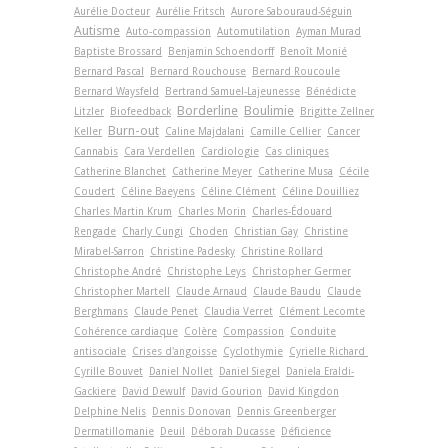
Aurélie Docteur
Aurélie Fritsch
Aurore Sabouraud-Séguin
Autisme
Auto-compassion
Automutilation
Ayman Murad
Baptiste Brossard
Benjamin Schoendorff
Benoît Monié
Bernard Pascal
Bernard Rouchouse
Bernard Roucoule
Bernard Waysfeld
Bertrand Samuel-Lajeunesse
Bénédicte
Borderline
Boulimie
Litzler
Biofeedback
Brigitte Zellner
Burn-out
Keller
Caline Majdalani
Camille Cellier
Cancer
Cannabis
Cara Verdellen
Cardiologie
Cas cliniques
Catherine Blanchet
Catherine Meyer
Catherine Musa
Cécile
Coudert
Céline Baeyens
Céline Clément
Céline Douilliez
Charles Martin Krum
Charles Morin
Charles-Édouard
Rengade
Charly Cungi
Choden
Christian Gay
Christine
Mirabel-Sarron
Christine Padesky
Christine Rollard
Christophe André
Christophe Leys
Christopher Germer
Christopher Martell
Claude Arnaud
Claude Baudu
Claude
Berghmans
Claude Penet
Claudia Verret
Clément Lecomte
Cohérence cardiaque
Colère
Compassion
Conduite
antisociale
Crises d'angoisse
Cyclothymie
Cyrielle Richard
Cyrille Bouvet
Daniel Nollet
Daniel Siegel
Daniela Eraldi-
Gackiere
David Dewulf
David Gourion
David Kingdon
Delphine Nelis
Dennis Donovan
Dennis Greenberger
Dermatillomanie
Deuil
Déborah Ducasse
Déficience