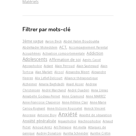
Matériels
Filtrer par mots-clé
3ème vague
Aaron Beck
Abdel Halim Boudoukha
ACT.
Abdelkader Mokeddem
Accompagnement Parental
Addiction
Acouphènes
Activation comportementale
Adolescents
Affirmation de soi
Agnès Cassé
Agoraphobie
Aidant
Alain Perroud
Alain Sauteraud
Alain
Tortosa
Alan Marlatt
Alcool
Alexandra Meert
Alexandre
Heeren
Alix Lefief-Delcourt
Alliance thérapeutique
Alzheimer
Amaria Baghdadli
Anaël Assier
Andrew
Christensen
André Marchand
André Quaderi
Anna Llenas
Annabelle Godeau-Pernet
Anne Gramond
Anne MARREZ
Anne-Françoise Chaperon
Anne-Hélène Clair
Anne-Marie
Cariou-Rognant
Anne-Victoire Rousselet
Annick Vincent
Anxiété
Anorexie
Antoine Bioy
Anxiété de séparation
Anxiété généralisée
Aquaphobie
Arachnophobie
Arnaud
Pictet
Arnoud Arntz
Art-Thérapie
Art-­mella
Attaques de
panique
Audrey Donatoni
Aurélia Schneider
Aurélie Crétin