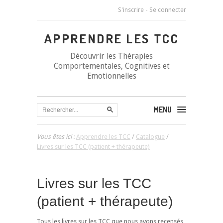
S'inscrire
-
Se connecter
APPRENDRE LES TCC
Découvrir les Thérapies
Comportementales, Cognitives et
Emotionnelles
MENU
Vous êtes ici :
Apprendre les TCC
/
Catalogue
/
Livres sur les TCC (patient + thérapeute)
Livres sur les TCC
(patient + thérapeute)
Tous les livres sur les TCC que nous avons recensés,