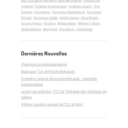
du comportement alimentaire
Troubles du
sommeil
Troubles psychotiques
Troubles sexuels
Troy
DuFrene
Ueli Kramer
Véronique Brand-Arpon
Véronique
Briquet
Véronique Gaillac
Vieillissement
Vinca Rivière
Vincent Trybou
Violence
William Miller
William R. Miller
Xavier Amador
Yann Hodé
Yves Simon
Zindel Segal
Dernières Nouvelles
Chansons psychoéducatives
Rubrique "I.A. et Psychothérapie"
Première séance de psychothérapie - exemple
pédagogique
Le psy qui marche : TCC et Thérapie des schémas en
vidéos
47ème congrès annuel de TCC à Paris