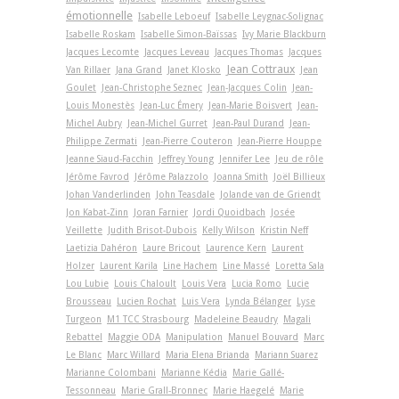
émotionnelle
Isabelle Leboeuf
Isabelle Leygnac-Solignac
Isabelle Roskam
Isabelle Simon-Baïssas
Ivy Marie Blackburn
Jacques Lecomte
Jacques Leveau
Jacques Thomas
Jacques
Jean Cottraux
Van Rillaer
Jana Grand
Janet Klosko
Jean
Goulet
Jean-Christophe Seznec
Jean-Jacques Colin
Jean-
Louis Monestès
Jean-Luc Émery
Jean-Marie Boisvert
Jean-
Michel Aubry
Jean-Michel Gurret
Jean-Paul Durand
Jean-
Philippe Zermati
Jean-Pierre Couteron
Jean-Pierre Houppe
Jeanne Siaud-Facchin
Jeffrey Young
Jennifer Lee
Jeu de rôle
Jérôme Favrod
Jérôme Palazzolo
Joanna Smith
Joël Billieux
Johan Vanderlinden
John Teasdale
Jolande van de Griendt
Jon Kabat-Zinn
Joran Farnier
Jordi Quoidbach
Josée
Veillette
Judith Brisot-Dubois
Kelly Wilson
Kristin Neff
Laetizia Dahéron
Laure Bricout
Laurence Kern
Laurent
Holzer
Laurent Karila
Line Hachem
Line Massé
Loretta Sala
Lou Lubie
Louis Chaloult
Louis Vera
Lucia Romo
Lucie
Brousseau
Lucien Rochat
Luis Vera
Lynda Bélanger
Lyse
Turgeon
M1 TCC Strasbourg
Madeleine Beaudry
Magali
Rebattel
Maggie ODA
Manipulation
Manuel Bouvard
Marc
Le Blanc
Marc Willard
Maria Elena Brianda
Mariann Suarez
Marianne Colombani
Marianne Kédia
Marie Gallé-
Tessonneau
Marie Grall-Bronnec
Marie Haegelé
Marie