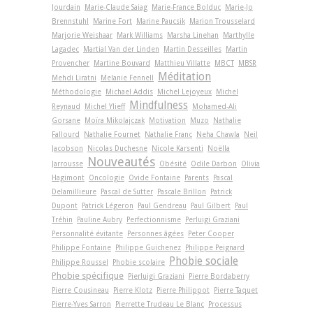
Jourdain
Marie-Claude Saiag
Marie-France Bolduc
Marie-Jo
Brennstuhl
Marine Fort
Marine Paucsik
Marion Trousselard
Marjorie Weishaar
Mark Williams
Marsha Linehan
Marthylle
Lagadec
Martial Van der Linden
Martin Desseilles
Martin
Provencher
Martine Bouvard
Matthieu Villatte
MBCT
MBSR
Méditation
Mehdi Liratni
Melanie Fennell
Méthodologie
Michael Addis
Michel Lejoyeux
Michel
Mindfulness
Reynaud
Michel Ylieff
Mohamed-Ali
Gorsane
Moïra Mikolajczak
Motivation
Muzo
Nathalie
Fallourd
Nathalie Fournet
Nathalie Franc
Neha Chawla
Neil
Jacobson
Nicolas Duchesne
Nicole Karsenti
Noëlla
Nouveautés
Jarrousse
Obésité
Odile Darbon
Olivia
Hagimont
Oncologie
Ovide Fontaine
Parents
Pascal
Delamillieure
Pascal de Sutter
Pascale Brillon
Patrick
Dupont
Patrick Légeron
Paul Gendreau
Paul Gilbert
Paul
Tréhin
Pauline Aubry
Perfectionnisme
Perluigi Graziani
Personnalité évitante
Personnes âgées
Peter Cooper
Philippe Fontaine
Philippe Guichenez
Philippe Peignard
Phobie sociale
Philippe Roussel
Phobie scolaire
Phobie spécifique
Pierluigi Graziani
Pierre Bordaberry
Pierre Cousineau
Pierre Klotz
Pierre Philippot
Pierre Taquet
Pierre-Yves Sarron
Pierrette Trudeau Le Blanc
Processus