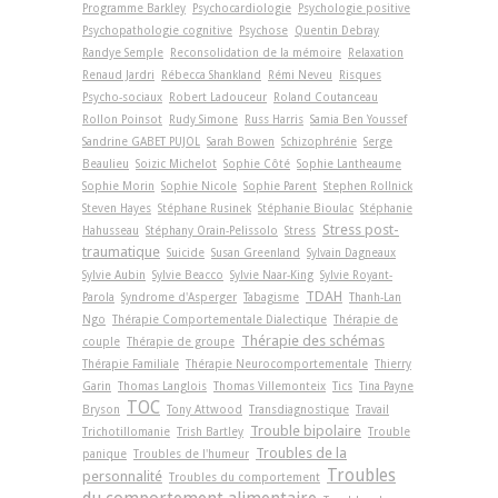
Programme Barkley
Psychocardiologie
Psychologie positive
Psychopathologie cognitive
Psychose
Quentin Debray
Randye Semple
Reconsolidation de la mémoire
Relaxation
Renaud Jardri
Rébecca Shankland
Rémi Neveu
Risques
Psycho-sociaux
Robert Ladouceur
Roland Coutanceau
Rollon Poinsot
Rudy Simone
Russ Harris
Samia Ben Youssef
Sandrine GABET PUJOL
Sarah Bowen
Schizophrénie
Serge
Beaulieu
Soizic Michelot
Sophie Côté
Sophie Lantheaume
Sophie Morin
Sophie Nicole
Sophie Parent
Stephen Rollnick
Steven Hayes
Stéphane Rusinek
Stéphanie Bioulac
Stéphanie
Stress post-
Hahusseau
Stéphany Orain-Pelissolo
Stress
traumatique
Suicide
Susan Greenland
Sylvain Dagneaux
Sylvie Aubin
Sylvie Beacco
Sylvie Naar-King
Sylvie Royant-
TDAH
Parola
Syndrome d'Asperger
Tabagisme
Thanh-Lan
Ngo
Thérapie Comportementale Dialectique
Thérapie de
Thérapie des schémas
couple
Thérapie de groupe
Thérapie Familiale
Thérapie Neurocomportementale
Thierry
Garin
Thomas Langlois
Thomas Villemonteix
Tics
Tina Payne
TOC
Bryson
Tony Attwood
Transdiagnostique
Travail
Trouble bipolaire
Trichotillomanie
Trish Bartley
Trouble
Troubles de la
panique
Troubles de l'humeur
Troubles
personnalité
Troubles du comportement