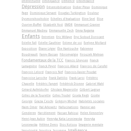
Intellectuelle
Délinquance
Démence
Dépendance
Dépression
Désensibilisation
Didier Pleux
Dominique
Page
Dominique Servant
Douglas Turkington
Douleur
Dysmorphophobie
Echelles d'évaluation
Eline Snel
Elise
Ouvrier-Buffet
Elizabeth Yost
EMDR
Emmanuel Granier
Emmanuel Madieu
Emmanuelle Zech
Emna Ragama
Enfants
Entretien
Eric Willaye
Eryc Siobud Dorocant
Estelle Fall
Estelle Gauthier
Estime de soi
Evelyne Mollard
Exposition
Éliane Léger
Élie Hantouche
Fabienne
Boudreault
Fanny Bassan
Fibromyalgie
Firouzeh Mehran
Fondamentaux de la TCC
Francis Gheysen
Franck
Lamagnère
Franck Peyré
François Allard
François de Carufel
François Lelord
François Nef
François-Xavier Poudat
Françoise Laroche
Frank Dattilio
Frank Laroi
Frédéric
Chapelle
Frédéric Fanget
Frédérick Dionne
Gabriel Wahl
Gérard Apfeldorfer
Ghislain Magerotte
Gilbert Lagrue
Gilles de la Tourette
Gilles Trudel
Gisela Regli
Gisèle
George
Grazia Ceschi
Grégory Michel
Habiletés sociales
Haim Omer
Hal Arkowitz
Hallucinations
Hannie van
Genderen
Harcèlement
Hassan Rahioui
Helen Kennerley
Henri-Jean Aubin
Henryka Katia Lesniewska
Henryka
Lesniewska
Hélène Denis
Ilios Kotsou
Imagerie mentale
Intelligence
Impulsivité
Injustice
Insomnie