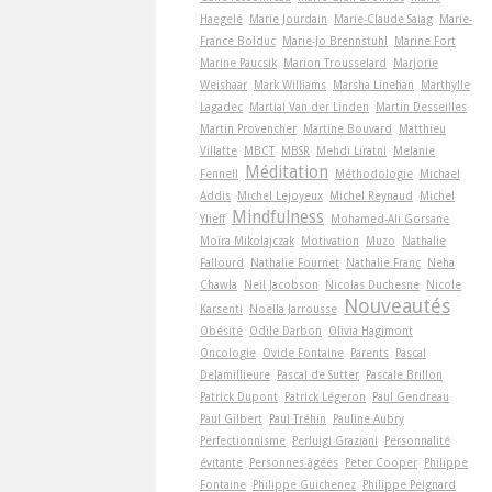
Haegelé
Marie Jourdain
Marie-Claude Saiag
Marie-
France Bolduc
Marie-Jo Brennstuhl
Marine Fort
Marine Paucsik
Marion Trousselard
Marjorie
Weishaar
Mark Williams
Marsha Linehan
Marthylle
Lagadec
Martial Van der Linden
Martin Desseilles
Martin Provencher
Martine Bouvard
Matthieu
Villatte
MBCT
MBSR
Mehdi Liratni
Melanie
Méditation
Fennell
Méthodologie
Michael
Addis
Michel Lejoyeux
Michel Reynaud
Michel
Mindfulness
Ylieff
Mohamed-Ali Gorsane
Moïra Mikolajczak
Motivation
Muzo
Nathalie
Fallourd
Nathalie Fournet
Nathalie Franc
Neha
Chawla
Neil Jacobson
Nicolas Duchesne
Nicole
Nouveautés
Karsenti
Noëlla Jarrousse
Obésité
Odile Darbon
Olivia Hagimont
Oncologie
Ovide Fontaine
Parents
Pascal
Delamillieure
Pascal de Sutter
Pascale Brillon
Patrick Dupont
Patrick Légeron
Paul Gendreau
Paul Gilbert
Paul Tréhin
Pauline Aubry
Perfectionnisme
Perluigi Graziani
Personnalité
évitante
Personnes âgées
Peter Cooper
Philippe
Fontaine
Philippe Guichenez
Philippe Peignard