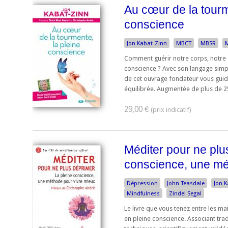
Au cœur de la tourm
conscience
Jon Kabat-Zinn
MBCT
MBSR
M
Comment guérir notre corps, notre e
conscience ? Avec son langage simpl
de cet ouvrage fondateur vous guide
équilibrée. Augmentée de plus de 250
29,00 €
Méditer pour ne plu
conscience, une mé
Dépression
John Teasdale
Jon 
Mindfulness
Zindel Segal
Le livre que vous tenez entre les m
en pleine conscience. Associant tradi