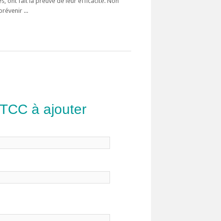
, ont fait la preuve de leur efficacité. Non
révenir ...
 TCC à ajouter