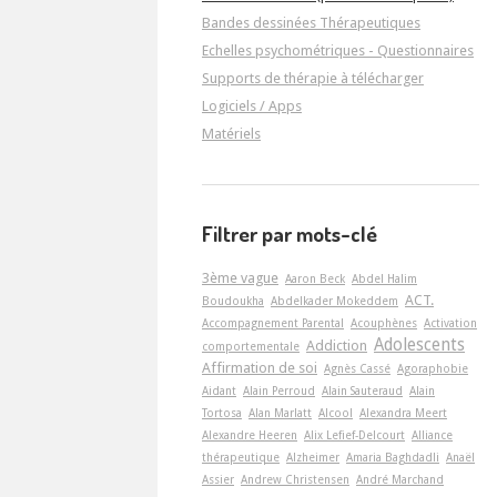
Bandes dessinées Thérapeutiques
Echelles psychométriques - Questionnaires
Supports de thérapie à télécharger
Logiciels / Apps
Matériels
Filtrer par mots-clé
3ème vague
Aaron Beck
Abdel Halim
ACT.
Boudoukha
Abdelkader Mokeddem
Accompagnement Parental
Acouphènes
Activation
Adolescents
Addiction
comportementale
Affirmation de soi
Agnès Cassé
Agoraphobie
Aidant
Alain Perroud
Alain Sauteraud
Alain
Tortosa
Alan Marlatt
Alcool
Alexandra Meert
Alexandre Heeren
Alix Lefief-Delcourt
Alliance
thérapeutique
Alzheimer
Amaria Baghdadli
Anaël
Assier
Andrew Christensen
André Marchand