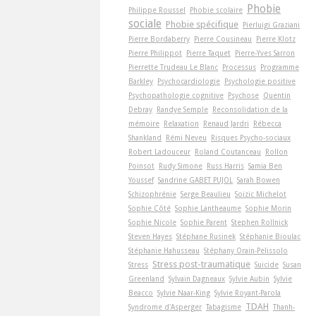
Phobie
Philippe Roussel
Phobie scolaire
sociale
Phobie spécifique
Pierluigi Graziani
Pierre Bordaberry
Pierre Cousineau
Pierre Klotz
Pierre Philippot
Pierre Taquet
Pierre-Yves Sarron
Pierrette Trudeau Le Blanc
Processus
Programme
Barkley
Psychocardiologie
Psychologie positive
Psychopathologie cognitive
Psychose
Quentin
Debray
Randye Semple
Reconsolidation de la
mémoire
Relaxation
Renaud Jardri
Rébecca
Shankland
Rémi Neveu
Risques Psycho-sociaux
Robert Ladouceur
Roland Coutanceau
Rollon
Poinsot
Rudy Simone
Russ Harris
Samia Ben
Youssef
Sandrine GABET PUJOL
Sarah Bowen
Schizophrénie
Serge Beaulieu
Soizic Michelot
Sophie Côté
Sophie Lantheaume
Sophie Morin
Sophie Nicole
Sophie Parent
Stephen Rollnick
Steven Hayes
Stéphane Rusinek
Stéphanie Bioulac
Stéphanie Hahusseau
Stéphany Orain-Pelissolo
Stress post-traumatique
Stress
Suicide
Susan
Greenland
Sylvain Dagneaux
Sylvie Aubin
Sylvie
Beacco
Sylvie Naar-King
Sylvie Royant-Parola
TDAH
Syndrome d'Asperger
Tabagisme
Thanh-