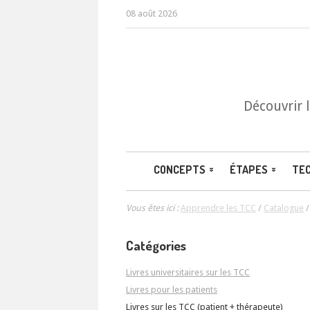
08 août 2026
Découvrir 
CONCEPTS
ÉTAPES
TE
Vous êtes ici :
Apprendre les TCC
/
Catalogue
Catégories
Livres universitaires sur les TCC
Livres pour les patients
Livres sur les TCC (patient + thérapeute)