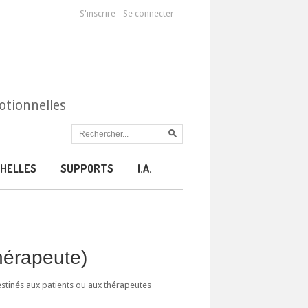
S'inscrire
-
Se connecter
otionnelles
HELLES
SUPPORTS
I.A.
thérapeute)
estinés aux patients ou aux thérapeutes