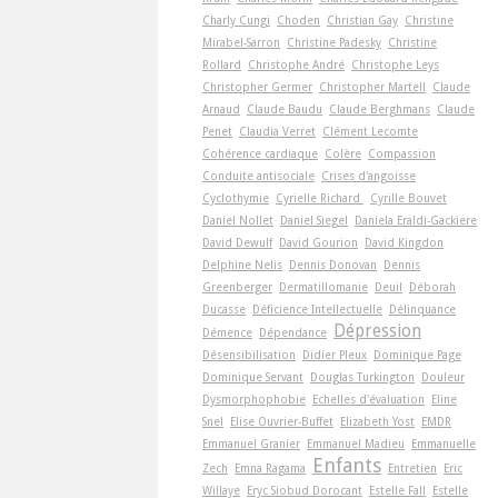
Charly Cungi
Choden
Christian Gay
Christine
Mirabel-Sarron
Christine Padesky
Christine
Rollard
Christophe André
Christophe Leys
Christopher Germer
Christopher Martell
Claude
Arnaud
Claude Baudu
Claude Berghmans
Claude
Penet
Claudia Verret
Clément Lecomte
Cohérence cardiaque
Colère
Compassion
Conduite antisociale
Crises d'angoisse
Cyclothymie
Cyrielle Richard
Cyrille Bouvet
Daniel Nollet
Daniel Siegel
Daniela Eraldi-Gackiere
David Dewulf
David Gourion
David Kingdon
Delphine Nelis
Dennis Donovan
Dennis
Greenberger
Dermatillomanie
Deuil
Déborah
Ducasse
Déficience Intellectuelle
Délinquance
Dépression
Démence
Dépendance
Désensibilisation
Didier Pleux
Dominique Page
Dominique Servant
Douglas Turkington
Douleur
Dysmorphophobie
Echelles d'évaluation
Eline
Snel
Elise Ouvrier-Buffet
Elizabeth Yost
EMDR
Emmanuel Granier
Emmanuel Madieu
Emmanuelle
Enfants
Zech
Emna Ragama
Entretien
Eric
Willaye
Eryc Siobud Dorocant
Estelle Fall
Estelle