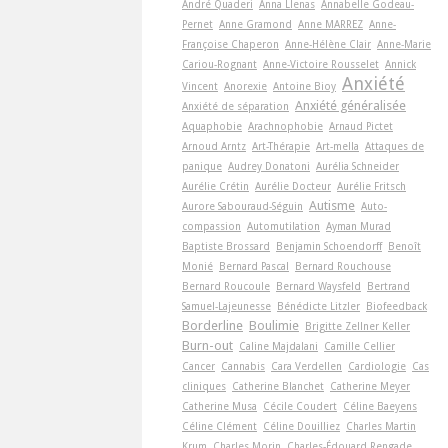
André Quaderi
Anna Llenas
Annabelle Godeau-
Pernet
Anne Gramond
Anne MARREZ
Anne-
Françoise Chaperon
Anne-Hélène Clair
Anne-Marie
Cariou-Rognant
Anne-Victoire Rousselet
Annick
Anxiété
Vincent
Anorexie
Antoine Bioy
Anxiété généralisée
Anxiété de séparation
Aquaphobie
Arachnophobie
Arnaud Pictet
Arnoud Arntz
Art-Thérapie
Art-­mella
Attaques de
panique
Audrey Donatoni
Aurélia Schneider
Aurélie Crétin
Aurélie Docteur
Aurélie Fritsch
Autisme
Aurore Sabouraud-Séguin
Auto-
compassion
Automutilation
Ayman Murad
Baptiste Brossard
Benjamin Schoendorff
Benoît
Monié
Bernard Pascal
Bernard Rouchouse
Bernard Roucoule
Bernard Waysfeld
Bertrand
Samuel-Lajeunesse
Bénédicte Litzler
Biofeedback
Borderline
Boulimie
Brigitte Zellner Keller
Burn-out
Caline Majdalani
Camille Cellier
Cancer
Cannabis
Cara Verdellen
Cardiologie
Cas
cliniques
Catherine Blanchet
Catherine Meyer
Catherine Musa
Cécile Coudert
Céline Baeyens
Céline Clément
Céline Douilliez
Charles Martin
Krum
Charles Morin
Charles-Édouard Rengade