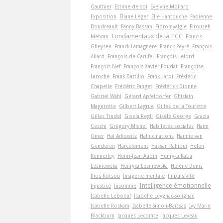
Gauthier
Estime de soi
Evelyne Mollard
Exposition
Éliane Léger
Élie Hantouche
Fabienne
Boudreault
Fanny Bassan
Fibromyalgie
Firouzeh
Fondamentaux de la TCC
Mehran
Francis
Gheysen
Franck Lamagnère
Franck Peyré
François
Allard
François de Carufel
François Lelord
François Nef
François-Xavier Poudat
Françoise
Laroche
Frank Dattilio
Frank Laroi
Frédéric
Chapelle
Frédéric Fanget
Frédérick Dionne
Gabriel Wahl
Gérard Apfeldorfer
Ghislain
Magerotte
Gilbert Lagrue
Gilles de la Tourette
Gilles Trudel
Gisela Regli
Gisèle George
Grazia
Ceschi
Grégory Michel
Habiletés sociales
Haim
Omer
Hal Arkowitz
Hallucinations
Hannie van
Genderen
Harcèlement
Hassan Rahioui
Helen
Kennerley
Henri-Jean Aubin
Henryka Katia
Lesniewska
Henryka Lesniewska
Hélène Denis
Ilios Kotsou
Imagerie mentale
Impulsivité
Intelligence émotionnelle
Injustice
Insomnie
Isabelle Leboeuf
Isabelle Leygnac-Solignac
Isabelle Roskam
Isabelle Simon-Baïssas
Ivy Marie
Blackburn
Jacques Lecomte
Jacques Leveau