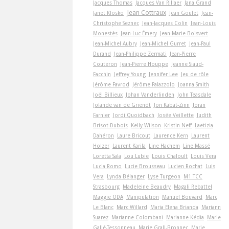
Jacques Thomas
Jacques Van Rillaer
Jana Grand
Jean Cottraux
Janet Klosko
Jean Goulet
Jean-
Christophe Seznec
Jean-Jacques Colin
Jean-Louis
Monestès
Jean-Luc Émery
Jean-Marie Boisvert
Jean-Michel Aubry
Jean-Michel Gurret
Jean-Paul
Durand
Jean-Philippe Zermati
Jean-Pierre
Couteron
Jean-Pierre Houppe
Jeanne Siaud-
Facchin
Jeffrey Young
Jennifer Lee
Jeu de rôle
Jérôme Favrod
Jérôme Palazzolo
Joanna Smith
Joël Billieux
Johan Vanderlinden
John Teasdale
Jolande van de Griendt
Jon Kabat-Zinn
Joran
Farnier
Jordi Quoidbach
Josée Veillette
Judith
Brisot-Dubois
Kelly Wilson
Kristin Neff
Laetizia
Dahéron
Laure Bricout
Laurence Kern
Laurent
Holzer
Laurent Karila
Line Hachem
Line Massé
Loretta Sala
Lou Lubie
Louis Chaloult
Louis Vera
Lucia Romo
Lucie Brousseau
Lucien Rochat
Luis
Vera
Lynda Bélanger
Lyse Turgeon
M1 TCC
Strasbourg
Madeleine Beaudry
Magali Rebattel
Maggie ODA
Manipulation
Manuel Bouvard
Marc
Le Blanc
Marc Willard
Maria Elena Brianda
Mariann
Suarez
Marianne Colombani
Marianne Kédia
Marie
Gallé-Tessonneau
Marie Grall-Bronnec
Marie