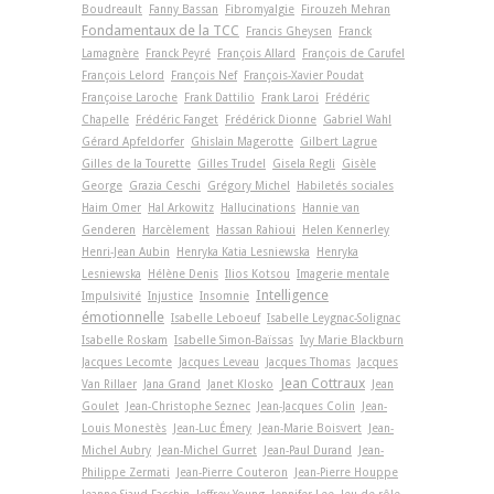
Boudreault
Fanny Bassan
Fibromyalgie
Firouzeh Mehran
Fondamentaux de la TCC
Francis Gheysen
Franck
Lamagnère
Franck Peyré
François Allard
François de Carufel
François Lelord
François Nef
François-Xavier Poudat
Françoise Laroche
Frank Dattilio
Frank Laroi
Frédéric
Chapelle
Frédéric Fanget
Frédérick Dionne
Gabriel Wahl
Gérard Apfeldorfer
Ghislain Magerotte
Gilbert Lagrue
Gilles de la Tourette
Gilles Trudel
Gisela Regli
Gisèle
George
Grazia Ceschi
Grégory Michel
Habiletés sociales
Haim Omer
Hal Arkowitz
Hallucinations
Hannie van
Genderen
Harcèlement
Hassan Rahioui
Helen Kennerley
Henri-Jean Aubin
Henryka Katia Lesniewska
Henryka
Lesniewska
Hélène Denis
Ilios Kotsou
Imagerie mentale
Intelligence
Impulsivité
Injustice
Insomnie
émotionnelle
Isabelle Leboeuf
Isabelle Leygnac-Solignac
Isabelle Roskam
Isabelle Simon-Baïssas
Ivy Marie Blackburn
Jacques Lecomte
Jacques Leveau
Jacques Thomas
Jacques
Jean Cottraux
Van Rillaer
Jana Grand
Janet Klosko
Jean
Goulet
Jean-Christophe Seznec
Jean-Jacques Colin
Jean-
Louis Monestès
Jean-Luc Émery
Jean-Marie Boisvert
Jean-
Michel Aubry
Jean-Michel Gurret
Jean-Paul Durand
Jean-
Philippe Zermati
Jean-Pierre Couteron
Jean-Pierre Houppe