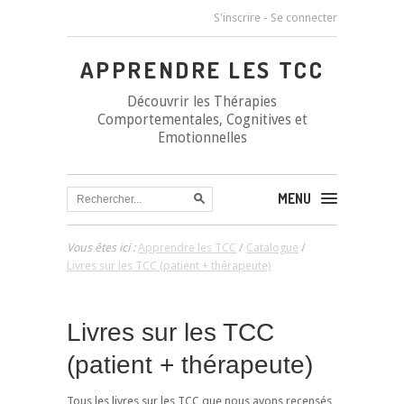
S'inscrire
-
Se connecter
APPRENDRE LES TCC
Découvrir les Thérapies
Comportementales, Cognitives et
Emotionnelles
MENU
Vous êtes ici :
Apprendre les TCC
/
Catalogue
/
Livres sur les TCC (patient + thérapeute)
Livres sur les TCC
(patient + thérapeute)
Tous les livres sur les TCC que nous avons recensés,