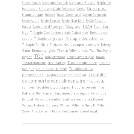
Steven Hayes
Stéphane Rusinek
Stéphanie Bioulac
Stéphanie
Stress post-
Hahusseau
Stéphany Orain-Pelissolo
Stress
traumatique
Suicide
Susan Greenland
Sylvain Dagneaux
Sylvie Aubin
Sylvie Beacco
Sylvie Naar-King
Sylvie Royant-
TDAH
Parola
Syndrome d'Asperger
Tabagisme
Thanh-Lan
Ngo
Thérapie Comportementale Dialectique
Thérapie de
Thérapie des schémas
couple
Thérapie de groupe
Thérapie Familiale
Thérapie Neurocomportementale
Thierry
Garin
Thomas Langlois
Thomas Villemonteix
Tics
Tina Payne
TOC
Bryson
Tony Attwood
Transdiagnostique
Travail
Trouble bipolaire
Trichotillomanie
Trish Bartley
Trouble
Troubles de la
panique
Troubles de l'humeur
Troubles
personnalité
Troubles du comportement
du comportement alimentaire
Troubles du
sommeil
Troubles psychotiques
Troubles sexuels
Troy
DuFrene
Ueli Kramer
Véronique Brand-Arpon
Véronique
Briquet
Véronique Gaillac
Vieillissement
Vinca Rivière
Vincent Trybou
Violence
William Miller
William R. Miller
Xavier Amador
Yann Hodé
Yves Simon
Zindel Segal