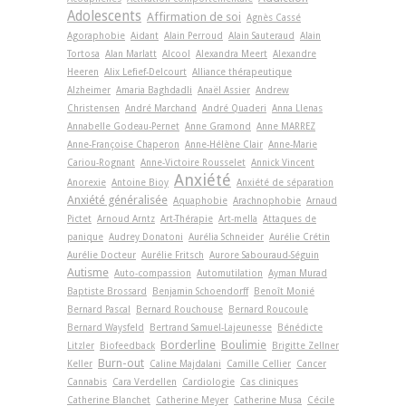
Adolescents
Affirmation de soi
Agnès Cassé
Agoraphobie
Aidant
Alain Perroud
Alain Sauteraud
Alain
Tortosa
Alan Marlatt
Alcool
Alexandra Meert
Alexandre
Heeren
Alix Lefief-Delcourt
Alliance thérapeutique
Alzheimer
Amaria Baghdadli
Anaël Assier
Andrew
Christensen
André Marchand
André Quaderi
Anna Llenas
Annabelle Godeau-Pernet
Anne Gramond
Anne MARREZ
Anne-Françoise Chaperon
Anne-Hélène Clair
Anne-Marie
Cariou-Rognant
Anne-Victoire Rousselet
Annick Vincent
Anxiété
Anorexie
Antoine Bioy
Anxiété de séparation
Anxiété généralisée
Aquaphobie
Arachnophobie
Arnaud
Pictet
Arnoud Arntz
Art-Thérapie
Art-­mella
Attaques de
panique
Audrey Donatoni
Aurélia Schneider
Aurélie Crétin
Aurélie Docteur
Aurélie Fritsch
Aurore Sabouraud-Séguin
Autisme
Auto-compassion
Automutilation
Ayman Murad
Baptiste Brossard
Benjamin Schoendorff
Benoît Monié
Bernard Pascal
Bernard Rouchouse
Bernard Roucoule
Bernard Waysfeld
Bertrand Samuel-Lajeunesse
Bénédicte
Borderline
Boulimie
Litzler
Biofeedback
Brigitte Zellner
Burn-out
Keller
Caline Majdalani
Camille Cellier
Cancer
Cannabis
Cara Verdellen
Cardiologie
Cas cliniques
Catherine Blanchet
Catherine Meyer
Catherine Musa
Cécile