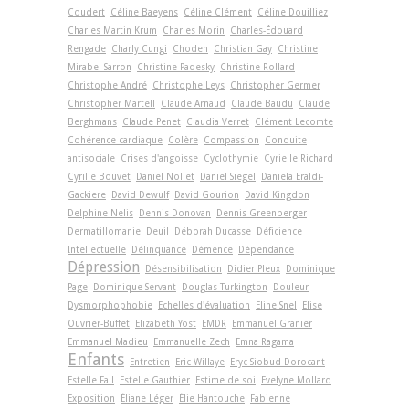
Coudert
Céline Baeyens
Céline Clément
Céline Douilliez
Charles Martin Krum
Charles Morin
Charles-Édouard
Rengade
Charly Cungi
Choden
Christian Gay
Christine
Mirabel-Sarron
Christine Padesky
Christine Rollard
Christophe André
Christophe Leys
Christopher Germer
Christopher Martell
Claude Arnaud
Claude Baudu
Claude
Berghmans
Claude Penet
Claudia Verret
Clément Lecomte
Cohérence cardiaque
Colère
Compassion
Conduite
antisociale
Crises d'angoisse
Cyclothymie
Cyrielle Richard
Cyrille Bouvet
Daniel Nollet
Daniel Siegel
Daniela Eraldi-
Gackiere
David Dewulf
David Gourion
David Kingdon
Delphine Nelis
Dennis Donovan
Dennis Greenberger
Dermatillomanie
Deuil
Déborah Ducasse
Déficience
Intellectuelle
Délinquance
Démence
Dépendance
Dépression
Désensibilisation
Didier Pleux
Dominique
Page
Dominique Servant
Douglas Turkington
Douleur
Dysmorphophobie
Echelles d'évaluation
Eline Snel
Elise
Ouvrier-Buffet
Elizabeth Yost
EMDR
Emmanuel Granier
Emmanuel Madieu
Emmanuelle Zech
Emna Ragama
Enfants
Entretien
Eric Willaye
Eryc Siobud Dorocant
Estelle Fall
Estelle Gauthier
Estime de soi
Evelyne Mollard
Exposition
Éliane Léger
Élie Hantouche
Fabienne