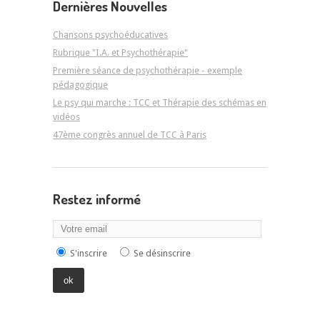
Dernières Nouvelles
Chansons psychoéducatives
Rubrique "I.A. et Psychothérapie"
Première séance de psychothérapie - exemple
pédagogique
Le psy qui marche : TCC et Thérapie des schémas en
vidéos
47ème congrès annuel de TCC à Paris
Restez informé
S'inscrire
Se désinscrire