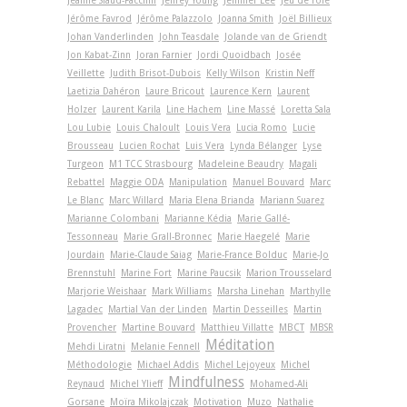
Jeanne Siaud-Facchin
Jeffrey Young
Jennifer Lee
Jeu de rôle
Jérôme Favrod
Jérôme Palazzolo
Joanna Smith
Joël Billieux
Johan Vanderlinden
John Teasdale
Jolande van de Griendt
Jon Kabat-Zinn
Joran Farnier
Jordi Quoidbach
Josée
Veillette
Judith Brisot-Dubois
Kelly Wilson
Kristin Neff
Laetizia Dahéron
Laure Bricout
Laurence Kern
Laurent
Holzer
Laurent Karila
Line Hachem
Line Massé
Loretta Sala
Lou Lubie
Louis Chaloult
Louis Vera
Lucia Romo
Lucie
Brousseau
Lucien Rochat
Luis Vera
Lynda Bélanger
Lyse
Turgeon
M1 TCC Strasbourg
Madeleine Beaudry
Magali
Rebattel
Maggie ODA
Manipulation
Manuel Bouvard
Marc
Le Blanc
Marc Willard
Maria Elena Brianda
Mariann Suarez
Marianne Colombani
Marianne Kédia
Marie Gallé-
Tessonneau
Marie Grall-Bronnec
Marie Haegelé
Marie
Jourdain
Marie-Claude Saiag
Marie-France Bolduc
Marie-Jo
Brennstuhl
Marine Fort
Marine Paucsik
Marion Trousselard
Marjorie Weishaar
Mark Williams
Marsha Linehan
Marthylle
Lagadec
Martial Van der Linden
Martin Desseilles
Martin
Provencher
Martine Bouvard
Matthieu Villatte
MBCT
MBSR
Méditation
Mehdi Liratni
Melanie Fennell
Méthodologie
Michael Addis
Michel Lejoyeux
Michel
Mindfulness
Reynaud
Michel Ylieff
Mohamed-Ali
Gorsane
Moïra Mikolajczak
Motivation
Muzo
Nathalie