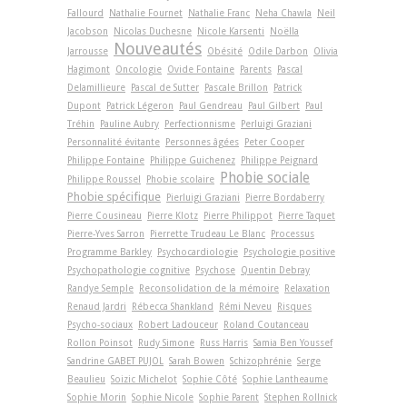
Fallourd
Nathalie Fournet
Nathalie Franc
Neha Chawla
Neil
Jacobson
Nicolas Duchesne
Nicole Karsenti
Noëlla
Nouveautés
Jarrousse
Obésité
Odile Darbon
Olivia
Hagimont
Oncologie
Ovide Fontaine
Parents
Pascal
Delamillieure
Pascal de Sutter
Pascale Brillon
Patrick
Dupont
Patrick Légeron
Paul Gendreau
Paul Gilbert
Paul
Tréhin
Pauline Aubry
Perfectionnisme
Perluigi Graziani
Personnalité évitante
Personnes âgées
Peter Cooper
Philippe Fontaine
Philippe Guichenez
Philippe Peignard
Phobie sociale
Philippe Roussel
Phobie scolaire
Phobie spécifique
Pierluigi Graziani
Pierre Bordaberry
Pierre Cousineau
Pierre Klotz
Pierre Philippot
Pierre Taquet
Pierre-Yves Sarron
Pierrette Trudeau Le Blanc
Processus
Programme Barkley
Psychocardiologie
Psychologie positive
Psychopathologie cognitive
Psychose
Quentin Debray
Randye Semple
Reconsolidation de la mémoire
Relaxation
Renaud Jardri
Rébecca Shankland
Rémi Neveu
Risques
Psycho-sociaux
Robert Ladouceur
Roland Coutanceau
Rollon Poinsot
Rudy Simone
Russ Harris
Samia Ben Youssef
Sandrine GABET PUJOL
Sarah Bowen
Schizophrénie
Serge
Beaulieu
Soizic Michelot
Sophie Côté
Sophie Lantheaume
Sophie Morin
Sophie Nicole
Sophie Parent
Stephen Rollnick