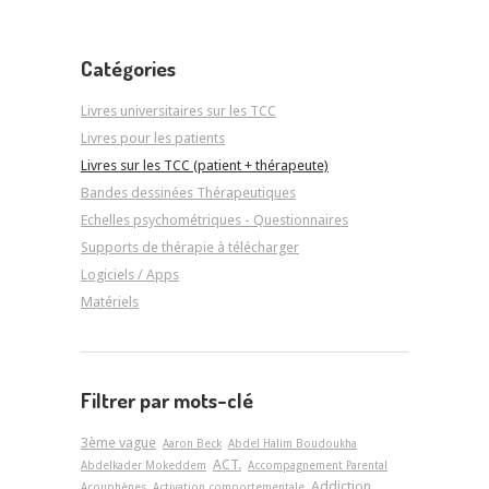
Catégories
Livres universitaires sur les TCC
Livres pour les patients
Livres sur les TCC (patient + thérapeute)
Bandes dessinées Thérapeutiques
Echelles psychométriques - Questionnaires
Supports de thérapie à télécharger
Logiciels / Apps
Matériels
Filtrer par mots-clé
3ème vague
Aaron Beck
Abdel Halim Boudoukha
ACT.
Abdelkader Mokeddem
Accompagnement Parental
Addiction
Acouphènes
Activation comportementale