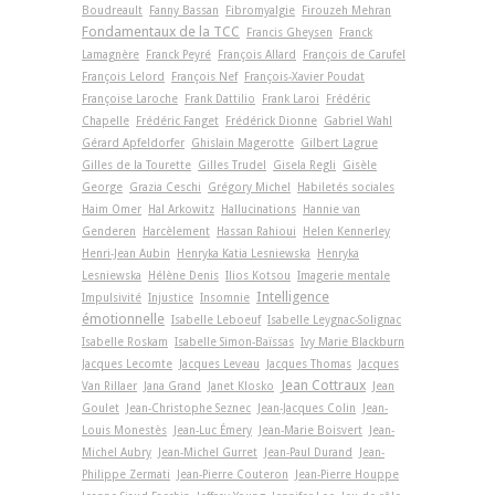
Boudreault
Fanny Bassan
Fibromyalgie
Firouzeh Mehran
Fondamentaux de la TCC
Francis Gheysen
Franck
Lamagnère
Franck Peyré
François Allard
François de Carufel
François Lelord
François Nef
François-Xavier Poudat
Françoise Laroche
Frank Dattilio
Frank Laroi
Frédéric
Chapelle
Frédéric Fanget
Frédérick Dionne
Gabriel Wahl
Gérard Apfeldorfer
Ghislain Magerotte
Gilbert Lagrue
Gilles de la Tourette
Gilles Trudel
Gisela Regli
Gisèle
George
Grazia Ceschi
Grégory Michel
Habiletés sociales
Haim Omer
Hal Arkowitz
Hallucinations
Hannie van
Genderen
Harcèlement
Hassan Rahioui
Helen Kennerley
Henri-Jean Aubin
Henryka Katia Lesniewska
Henryka
Lesniewska
Hélène Denis
Ilios Kotsou
Imagerie mentale
Intelligence
Impulsivité
Injustice
Insomnie
émotionnelle
Isabelle Leboeuf
Isabelle Leygnac-Solignac
Isabelle Roskam
Isabelle Simon-Baïssas
Ivy Marie Blackburn
Jacques Lecomte
Jacques Leveau
Jacques Thomas
Jacques
Jean Cottraux
Van Rillaer
Jana Grand
Janet Klosko
Jean
Goulet
Jean-Christophe Seznec
Jean-Jacques Colin
Jean-
Louis Monestès
Jean-Luc Émery
Jean-Marie Boisvert
Jean-
Michel Aubry
Jean-Michel Gurret
Jean-Paul Durand
Jean-
Philippe Zermati
Jean-Pierre Couteron
Jean-Pierre Houppe