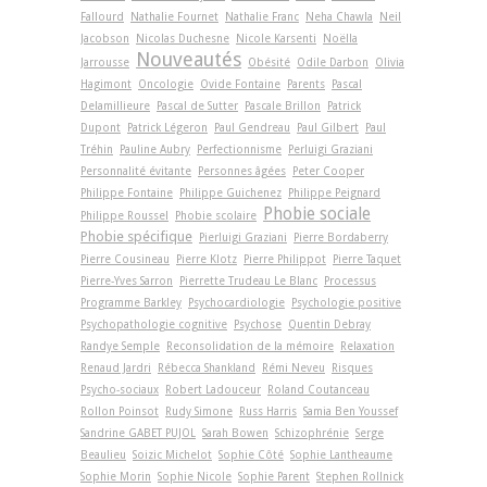
Fallourd
Nathalie Fournet
Nathalie Franc
Neha Chawla
Neil
Jacobson
Nicolas Duchesne
Nicole Karsenti
Noëlla
Nouveautés
Jarrousse
Obésité
Odile Darbon
Olivia
Hagimont
Oncologie
Ovide Fontaine
Parents
Pascal
Delamillieure
Pascal de Sutter
Pascale Brillon
Patrick
Dupont
Patrick Légeron
Paul Gendreau
Paul Gilbert
Paul
Tréhin
Pauline Aubry
Perfectionnisme
Perluigi Graziani
Personnalité évitante
Personnes âgées
Peter Cooper
Philippe Fontaine
Philippe Guichenez
Philippe Peignard
Phobie sociale
Philippe Roussel
Phobie scolaire
Phobie spécifique
Pierluigi Graziani
Pierre Bordaberry
Pierre Cousineau
Pierre Klotz
Pierre Philippot
Pierre Taquet
Pierre-Yves Sarron
Pierrette Trudeau Le Blanc
Processus
Programme Barkley
Psychocardiologie
Psychologie positive
Psychopathologie cognitive
Psychose
Quentin Debray
Randye Semple
Reconsolidation de la mémoire
Relaxation
Renaud Jardri
Rébecca Shankland
Rémi Neveu
Risques
Psycho-sociaux
Robert Ladouceur
Roland Coutanceau
Rollon Poinsot
Rudy Simone
Russ Harris
Samia Ben Youssef
Sandrine GABET PUJOL
Sarah Bowen
Schizophrénie
Serge
Beaulieu
Soizic Michelot
Sophie Côté
Sophie Lantheaume
Sophie Morin
Sophie Nicole
Sophie Parent
Stephen Rollnick