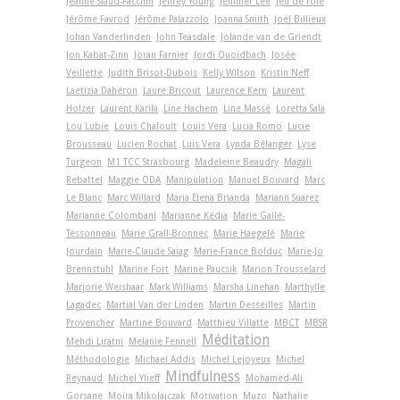
Jeanne Siaud-Facchin
Jeffrey Young
Jennifer Lee
Jeu de rôle
Jérôme Favrod
Jérôme Palazzolo
Joanna Smith
Joël Billieux
Johan Vanderlinden
John Teasdale
Jolande van de Griendt
Jon Kabat-Zinn
Joran Farnier
Jordi Quoidbach
Josée
Veillette
Judith Brisot-Dubois
Kelly Wilson
Kristin Neff
Laetizia Dahéron
Laure Bricout
Laurence Kern
Laurent
Holzer
Laurent Karila
Line Hachem
Line Massé
Loretta Sala
Lou Lubie
Louis Chaloult
Louis Vera
Lucia Romo
Lucie
Brousseau
Lucien Rochat
Luis Vera
Lynda Bélanger
Lyse
Turgeon
M1 TCC Strasbourg
Madeleine Beaudry
Magali
Rebattel
Maggie ODA
Manipulation
Manuel Bouvard
Marc
Le Blanc
Marc Willard
Maria Elena Brianda
Mariann Suarez
Marianne Colombani
Marianne Kédia
Marie Gallé-
Tessonneau
Marie Grall-Bronnec
Marie Haegelé
Marie
Jourdain
Marie-Claude Saiag
Marie-France Bolduc
Marie-Jo
Brennstuhl
Marine Fort
Marine Paucsik
Marion Trousselard
Marjorie Weishaar
Mark Williams
Marsha Linehan
Marthylle
Lagadec
Martial Van der Linden
Martin Desseilles
Martin
Provencher
Martine Bouvard
Matthieu Villatte
MBCT
MBSR
Méditation
Mehdi Liratni
Melanie Fennell
Méthodologie
Michael Addis
Michel Lejoyeux
Michel
Mindfulness
Reynaud
Michel Ylieff
Mohamed-Ali
Gorsane
Moïra Mikolajczak
Motivation
Muzo
Nathalie