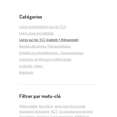
Catégories
Livres universitaires sur les TCC
Livres pour les patients
Livres sur les TCC (patient + thérapeute)
Bandes dessinées Thérapeutiques
Echelles psychométriques - Questionnaires
Supports de thérapie à télécharger
Logiciels / Apps
Matériels
Filtrer par mots-clé
3ème vague
Aaron Beck
Abdel Halim Boudoukha
ACT.
Abdelkader Mokeddem
Accompagnement Parental
Addiction
Acouphènes
Activation comportementale