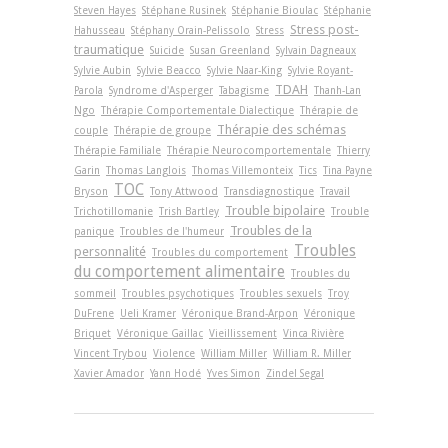
Steven Hayes
Stéphane Rusinek
Stéphanie Bioulac
Stéphanie
Stress post-
Hahusseau
Stéphany Orain-Pelissolo
Stress
traumatique
Suicide
Susan Greenland
Sylvain Dagneaux
Sylvie Aubin
Sylvie Beacco
Sylvie Naar-King
Sylvie Royant-
TDAH
Parola
Syndrome d'Asperger
Tabagisme
Thanh-Lan
Ngo
Thérapie Comportementale Dialectique
Thérapie de
Thérapie des schémas
couple
Thérapie de groupe
Thérapie Familiale
Thérapie Neurocomportementale
Thierry
Garin
Thomas Langlois
Thomas Villemonteix
Tics
Tina Payne
TOC
Bryson
Tony Attwood
Transdiagnostique
Travail
Trouble bipolaire
Trichotillomanie
Trish Bartley
Trouble
Troubles de la
panique
Troubles de l'humeur
Troubles
personnalité
Troubles du comportement
du comportement alimentaire
Troubles du
sommeil
Troubles psychotiques
Troubles sexuels
Troy
DuFrene
Ueli Kramer
Véronique Brand-Arpon
Véronique
Briquet
Véronique Gaillac
Vieillissement
Vinca Rivière
Vincent Trybou
Violence
William Miller
William R. Miller
Xavier Amador
Yann Hodé
Yves Simon
Zindel Segal