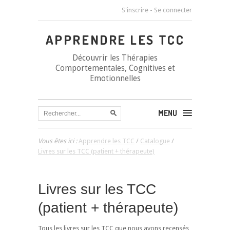
S'inscrire
-
Se connecter
APPRENDRE LES TCC
Découvrir les Thérapies
Comportementales, Cognitives et
Emotionnelles
MENU
Vous êtes ici :
Apprendre les TCC
/
Catalogue
/
Livres sur les TCC (patient + thérapeute)
Livres sur les TCC
(patient + thérapeute)
Tous les livres sur les TCC que nous avons recensés,