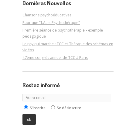
Dernières Nouvelles
Chansons psychoéducatives
Rubrique "I.A. et Psychothérapie"
Première séance de psychothérapie - exemple
pédagogique
Le psy qui marche : TCC et Thérapie des schémas en
vidéos
47ème congrès annuel de TCC à Paris
Restez informé
S'inscrire
Se désinscrire