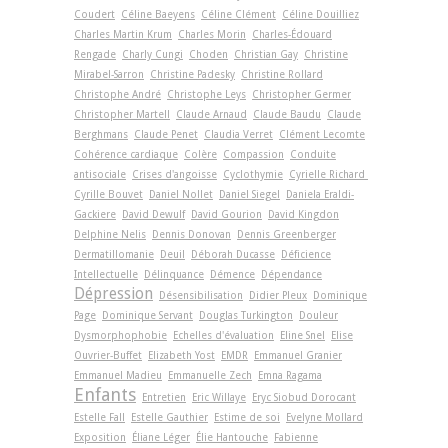
Coudert
Céline Baeyens
Céline Clément
Céline Douilliez
Charles Martin Krum
Charles Morin
Charles-Édouard
Rengade
Charly Cungi
Choden
Christian Gay
Christine
Mirabel-Sarron
Christine Padesky
Christine Rollard
Christophe André
Christophe Leys
Christopher Germer
Christopher Martell
Claude Arnaud
Claude Baudu
Claude
Berghmans
Claude Penet
Claudia Verret
Clément Lecomte
Cohérence cardiaque
Colère
Compassion
Conduite
antisociale
Crises d'angoisse
Cyclothymie
Cyrielle Richard
Cyrille Bouvet
Daniel Nollet
Daniel Siegel
Daniela Eraldi-
Gackiere
David Dewulf
David Gourion
David Kingdon
Delphine Nelis
Dennis Donovan
Dennis Greenberger
Dermatillomanie
Deuil
Déborah Ducasse
Déficience
Intellectuelle
Délinquance
Démence
Dépendance
Dépression
Désensibilisation
Didier Pleux
Dominique
Page
Dominique Servant
Douglas Turkington
Douleur
Dysmorphophobie
Echelles d'évaluation
Eline Snel
Elise
Ouvrier-Buffet
Elizabeth Yost
EMDR
Emmanuel Granier
Emmanuel Madieu
Emmanuelle Zech
Emna Ragama
Enfants
Entretien
Eric Willaye
Eryc Siobud Dorocant
Estelle Fall
Estelle Gauthier
Estime de soi
Evelyne Mollard
Exposition
Éliane Léger
Élie Hantouche
Fabienne