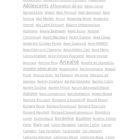
Adolescents
Affirmation de soi
Agnès Cassé
Agoraphobie
Aidant
Alain Perroud
Alain Sauteraud
Alain
Tortosa
Alan Marlatt
Alcool
Alexandra Meert
Alexandre
Heeren
Alix Lefief-Delcourt
Alliance thérapeutique
Alzheimer
Amaria Baghdadli
Anaël Assier
Andrew
Christensen
André Marchand
André Quaderi
Anna Llenas
Annabelle Godeau-Pernet
Anne Gramond
Anne MARREZ
Anne-Françoise Chaperon
Anne-Hélène Clair
Anne-Marie
Cariou-Rognant
Anne-Victoire Rousselet
Annick Vincent
Anxiété
Anorexie
Antoine Bioy
Anxiété de séparation
Anxiété généralisée
Aquaphobie
Arachnophobie
Arnaud
Pictet
Arnoud Arntz
Art-Thérapie
Art-­mella
Attaques de
panique
Audrey Donatoni
Aurélia Schneider
Aurélie Crétin
Aurélie Docteur
Aurélie Fritsch
Aurore Sabouraud-Séguin
Autisme
Auto-compassion
Automutilation
Ayman Murad
Baptiste Brossard
Benjamin Schoendorff
Benoît Monié
Bernard Pascal
Bernard Rouchouse
Bernard Roucoule
Bernard Waysfeld
Bertrand Samuel-Lajeunesse
Bénédicte
Borderline
Boulimie
Litzler
Biofeedback
Brigitte Zellner
Burn-out
Keller
Caline Majdalani
Camille Cellier
Cancer
Cannabis
Cara Verdellen
Cardiologie
Cas cliniques
Catherine Blanchet
Catherine Meyer
Catherine Musa
Cécile