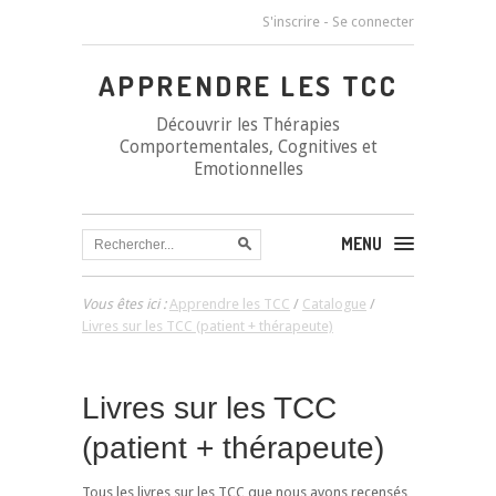
S'inscrire
-
Se connecter
APPRENDRE LES TCC
Découvrir les Thérapies
Comportementales, Cognitives et
Emotionnelles
MENU
Vous êtes ici :
Apprendre les TCC
/
Catalogue
/
Livres sur les TCC (patient + thérapeute)
Livres sur les TCC
(patient + thérapeute)
Tous les livres sur les TCC que nous avons recensés,