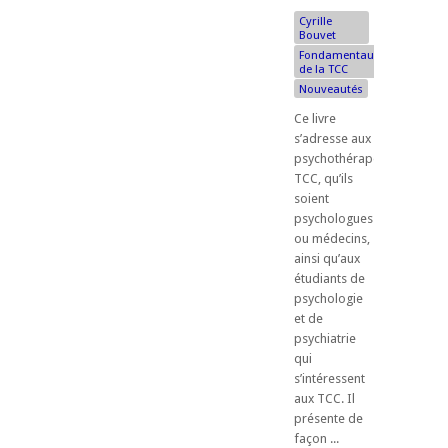
Cyrille
Bouvet
Fondamentaux
de la TCC
Nouveautés
Ce livre
s’adresse aux
psychothérapeutes
TCC, qu’ils
soient
psychologues
ou médecins,
ainsi qu’aux
étudiants de
psychologie
et de
psychiatrie
qui
s’intéressent
aux TCC. Il
présente de
façon ...