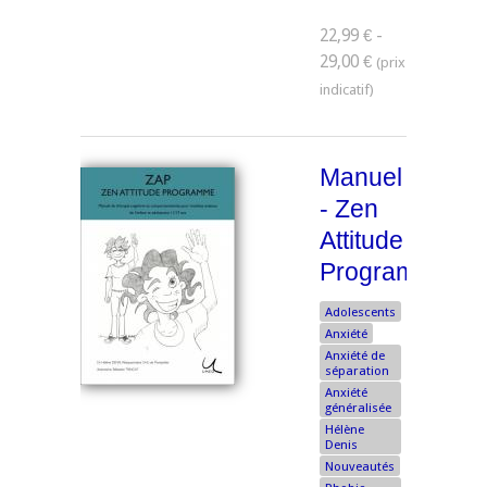
22,99 € -
29,00 €
Manuel
- Zen
Attitude
Programme
Adolescents
Anxiété
Anxiété de
séparation
Anxiété
généralisée
Hélène
Denis
Nouveautés