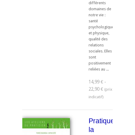
différents
domaines de
notre vie :
santé
psychologique
et physique,
qualité des
relations
sociales. Elles
sont
positivement
reliées au ...
14,99 € -
22,90 €
Pratiquer
la