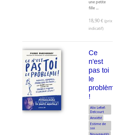
une petite
fille ...
18,90 €
Ce
n'est
pas toi
le
problème
!
Alix Lefief-
Delcourt
Anxiété
Estime de
soi
Nouveautés