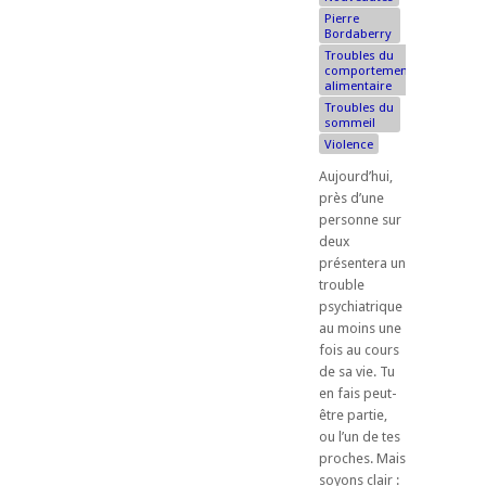
Pierre
Bordaberry
Troubles du
comportement
alimentaire
Troubles du
sommeil
Violence
Aujourd’hui,
près d’une
personne sur
deux
présentera un
trouble
psychiatrique
au moins une
fois au cours
de sa vie. Tu
en fais peut-
être partie,
ou l’un de tes
proches. Mais
soyons clair :