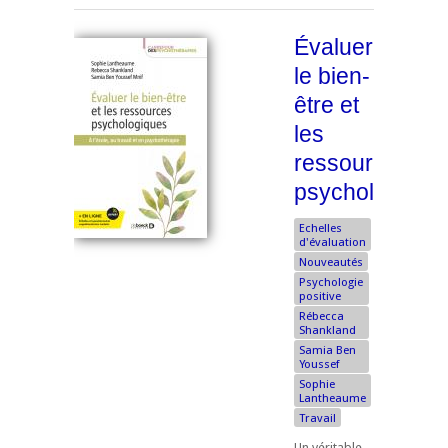
Évaluer
le bien-
être et
les
ressources
psychologique
Echelles
d'évaluation
Nouveautés
Psychologie
positive
Rébecca
Shankland
Samia Ben
Youssef
Sophie
Lantheaume
Travail
Un véritable