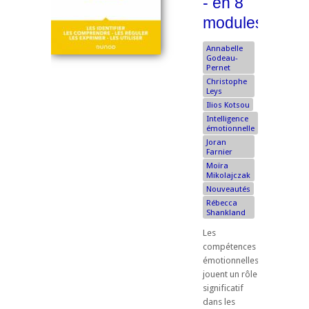
- en 8
modules
Annabelle
Godeau-
Pernet
Christophe
Leys
Ilios Kotsou
Intelligence
émotionnelle
Joran
Farnier
Moïra
Mikolajczak
Nouveautés
Rébecca
Shankland
Les
compétences
émotionnelles
jouent un rôle
significatif
dans les