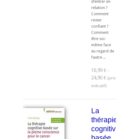
d’entrer en
relation ?
Comment
rester
confiant ?
Comment
être soi-
même face
au regard de
l’autre ...
16,99 € -
24,90 €
La
thérapie
cognitive
basée