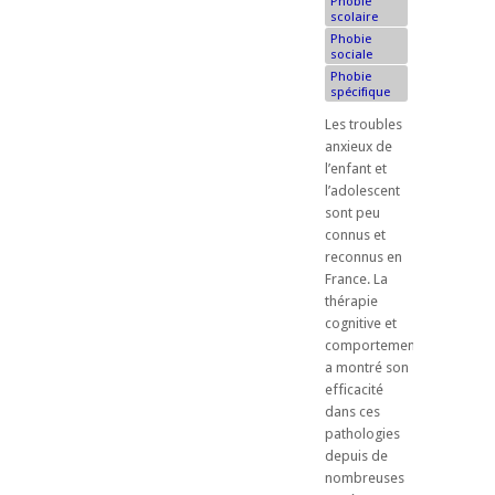
Phobie
scolaire
Phobie
sociale
Phobie
spécifique
Les troubles
anxieux de
l’enfant et
l’adolescent
sont peu
connus et
reconnus en
France. La
thérapie
cognitive et
comportementale
a montré son
efficacité
dans ces
pathologies
depuis de
nombreuses