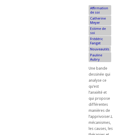
Affirmation
de soi
Catherine
Meyer
Estime de
soi
Frédéric
Fanget
Nouveautés
Pauline
Aubry
Une bande
dessinée qui
analyse ce
qu’est
l’anxiété et
qui propose
différentes
manières de
l’apprivoiser.Les
mécanismes,
les causes, les
thérapies et