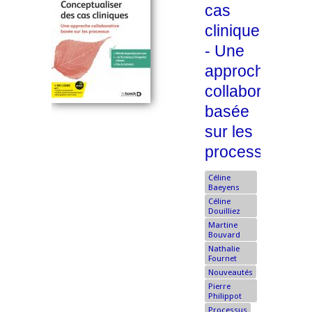
cas
cliniques
- Une
approche
collaborative
basée
sur les
processus
Céline
Baeyens
Céline
Douilliez
Martine
Bouvard
Nathalie
Fournet
Nouveautés
Pierre
Philippot
Processus