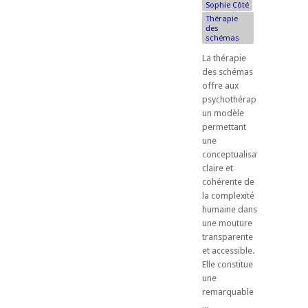
Sophie Côté
Thérapie
des
schémas
La thérapie
des schémas
offre aux
psychothérapeutes
un modèle
permettant
une
conceptualisation
claire et
cohérente de
la complexité
humaine dans
une mouture
transparente
et accessible.
Elle constitue
une
remarquable
...