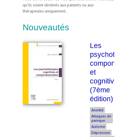
qu'ils soient destinés aux patients ou aux
thérapeutes uniquement.
Nouveautés
Les
psychothérapi
comportement
et
cognitives
(7ème
édition)
Anxiété
Attaques de
panique
Autisme
Dépression