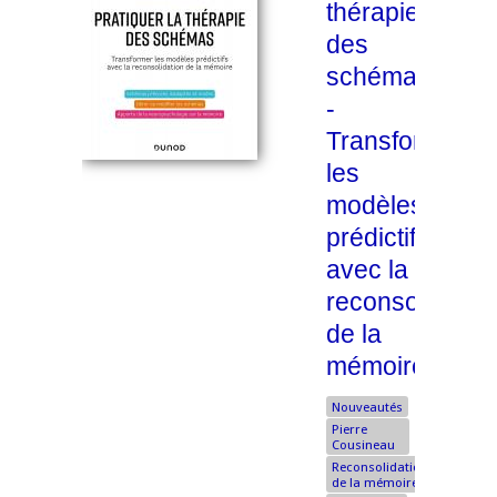
thérapie
des
schémas
-
Transformer
les
modèles
prédictifs
avec la
reconsolidatio
de la
mémoire
Nouveautés
Pierre
Cousineau
Reconsolidation
de la mémoire