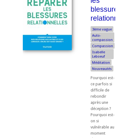
les
blessures
relationnelles
3ème vague
Auto-
compassion
Compassion
Isabelle
Leboeuf
Méditation
Nouveautés
Pourquoi est-
ce parfois si
difficile de
rebondir
après une
déception ?
Pourquoi est-
on si
vulnérable au
moment