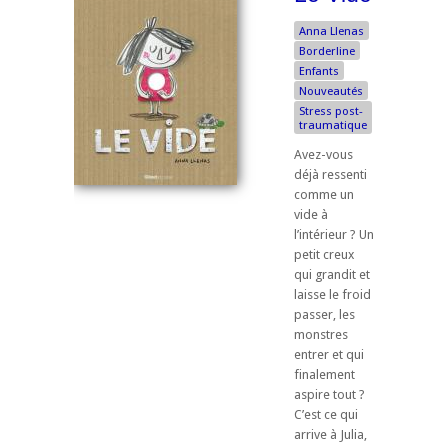
Anna Llenas
Borderline
Enfants
Nouveautés
Stress post-
traumatique
Avez-vous
déjà ressenti
comme un
vide à
l’intérieur ? Un
petit creux
qui grandit et
laisse le froid
passer, les
monstres
entrer et qui
finalement
aspire tout ?
C’est ce qui
arrive à Julia,