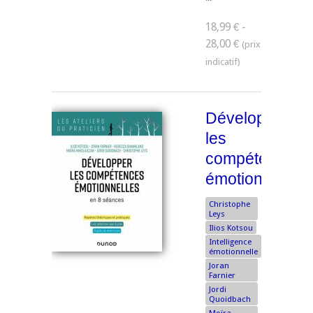
18,99 € -
28,00 €
Développer
les
compétences
émotionnelles
Christophe
Leys
Ilios Kotsou
Intelligence
émotionnelle
Joran
Farnier
Jordi
Quoidbach