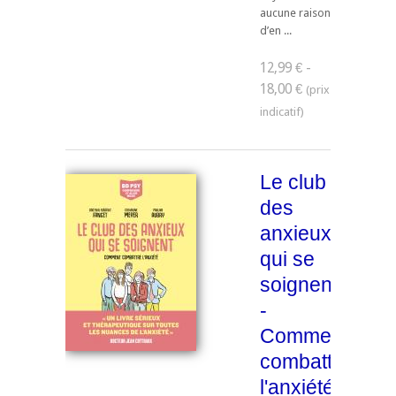
aucune raison
d’en ...
12,99 € -
18,00 €
Le club
des
anxieux
qui se
soignent
-
Comment
combattre
l'anxiété