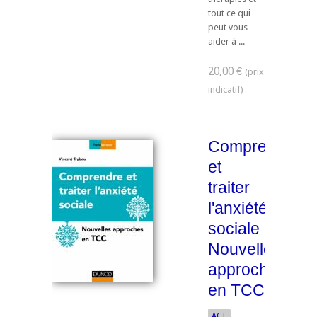
tout ce qui
peut vous
aider à ...
20,00 €
Comprendre
et
traiter
l'anxiété
sociale
Nouvelles
approches
en TCC
ACT.