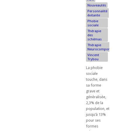
Nouveautés
Personnalité
évitante
Phobie
sociale
Thérapie
des
schémas
Thérapie
Neurocomportementale
Vincent
Trybou
La phobie
sociale
touche, dans
sa forme
grave et
généralisée,
2,3% de la
population, et
jusqu’à 13%
pour ses
formes