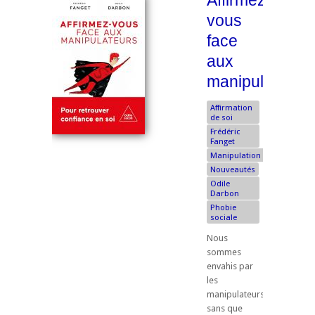
Affirmez-
vous
face
aux
manipulateurs
Affirmation
de soi
Frédéric
Fanget
Manipulation
Nouveautés
Odile
Darbon
Phobie
sociale
Nous
sommes
envahis par
les
manipulateurs,
sans que