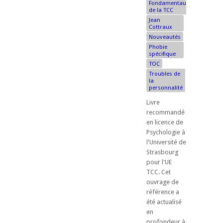
Fondamentaux
de la TCC
Jean
Cottraux
Nouveautés
Phobie
spécifique
TOC
Troubles de
la
personnalité
Livre
recommandé
en licence de
Psychologie à
l'Université de
Strasbourg
pour l'UE
TCC. ​Cet
ouvrage de
référence a
été actualisé
en
profondeur à