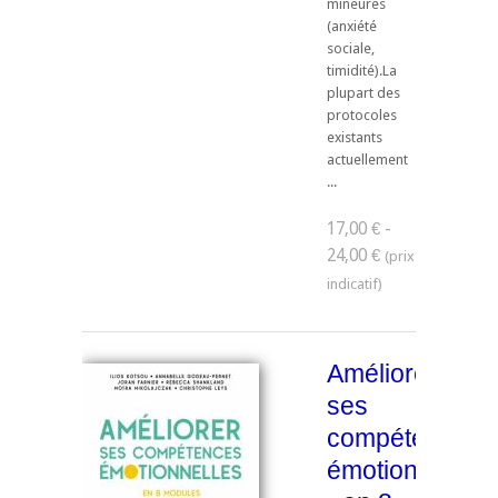
mineures
(anxiété
sociale,
timidité).La
plupart des
protocoles
existants
actuellement
...
17,00 € -
24,00 €
Améliorer
ses
compétences
émotionnelles